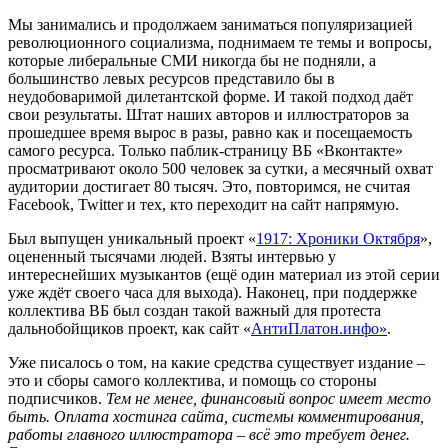
Мы занимались и продолжаем заниматься популяризацией
революционного социализма, поднимаем те темы и вопросы,
которые либеральные СМИ никогда бы не подняли, а
большинство левых ресурсов представило бы в
неудобоваримой дилетантской форме. И такой подход даёт
свои результаты. Штат наших авторов и иллюстраторов за
прошедшее время вырос в разы, равно как и посещаемость
самого ресурса. Только паблик-страницу ВБ «Вконтакте»
просматривают около 500 человек за сутки, а месячный охват
аудитории достигает 80 тысяч. Это, повторимся, не считая
Facebook, Twitter и тех, кто переходит на сайт напрямую.
Был выпущен уникальный проект «
1917: Хроники Октября
»,
оцененный тысячами людей. Взяты интервью у
интереснейших музыкантов (ещё один материал из этой серии
уже ждёт своего часа для выхода). Наконец,
при поддержке
коллектива ВБ был создан такой важный для протеста
дальнобойщиков проект, как сайт «
АнтиПлатон.инфо»
.
Уже писалось о том, на какие средства существует издание –
это и сборы самого коллектива, и помощь со стороны
подписчиков.
Тем не менее, финансовый вопрос имеет место
быть. Оплата хостинга сайта, системы комментирования,
работы главного иллюстратора – всё это требует денег.