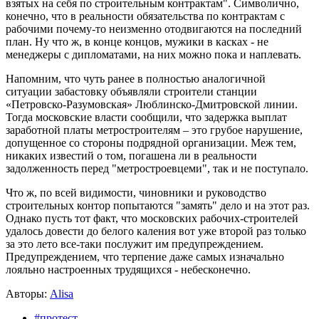
взятых на себя по строительным контрактам". Символично,
конечно, что в реальности обязательства по контрактам с
рабочими почему-то неизменно отодвигаются на последний
план. Ну что ж, в конце концов, мужики в касках - не
менеджеры с дипломатами, на них можно пока и наплевать.
Напомним, что чуть ранее в полностью аналогичной
ситуации забастовку объявляли строители станции
«Петровско-Разумовская» Люблинско-Дмитровской линии.
Тогда московские власти сообщили, что задержка выплат
заработной платы метростроителям – это грубое нарушение,
допущенное со стороны подрядной организации. Меж тем,
никаких известий о том, погашена ли в реальности
задолженность перед "метростроевцеми", так и не поступало.
Что ж, по всей видимости, чиновники и руководство
строительных контор попытаются "замять" дело и на этот раз.
Однако пусть тот факт, что московских рабочих-строителей
удалось довести до белого каления вот уже второй раз только
за это лето все-таки послужит им предупреждением.
Предупреждением, что терпение даже самых изначально
лояльно настроенных трудящихся - небесконечно.
Авторы:
Alisa
#протест