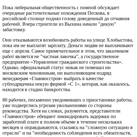
Пока либеральная общественность с помпой обсуждает
очередные расточительные похождения Пескова, в
российской столице поднял голову доведенный до отчаяния
рабочий. Вчера строители из Выхина начали "дикую"
забастовку.
Они отказываются возобновить работы на улице Хлобыстова,
пока им не выплатят зарплату. Деньги людям не выплачивают
еще с апреля. Самое примечательное в этом, что заказчиком
работ является не "частная лавочка", а государственное
предприятие «Управление гражданского строительства».
Однако, официальный статус никак не помешал ни
московским чиновникам, ни выполняющим подряд
менеджерам «Главмосстроя» выбрать в качестве
субподрядчика некую фирмой «С 1», которая, как оказалось,
находится в стадии банкротства.
80 рабочих, письменно уведомивших о приостановке работы,
уже подверглись угрозам увольнениями со стороны
руководства. Хотя на словах, разумеется, представители
«Главмосстроя» обещают ликвидировать задержки по
заработной плате в полном объеме в течение нескольких
месяцев и оправдываются, ссылаясь на "сложную ситуацию в
отрасли" и на "необходимость соблюдения всех обязательств,