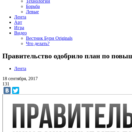
Технологии
Борьба
Левые
Лента
Арт
Игра
Видео
Вестник Бури Originals
Что делать?
Правительство одобрило план по повы
Лента
18 сентября, 2017
131