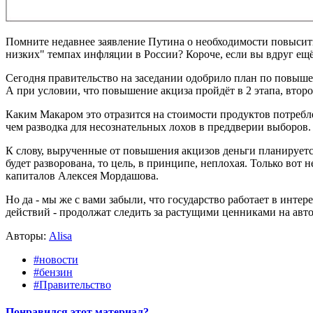
Помните недавнее заявление Путина о необходимости повысит
низких" темпах инфляции в России? Короче, если вы вдруг ещё
Сегодня правительство на заседании одобрило план по повышен
А при условии, что повышение акциза пройдёт в 2 этапа, второ
Каким Макаром это отразится на стоимости продуктов потребле
чем разводка для несознательных лохов в преддверии выборов.
К слову, вырученные от повышения акцизов деньги планируется
будет разворована, то цель, в принципе, неплохая. Только вот 
капиталов Алексея Мордашова.
Но да - мы же с вами забыли, что государство работает в интер
действий - продолжат следить за растущими ценниками на автоз
Авторы:
Alisa
#новости
#бензин
#Правительство
Понравился этот материал?