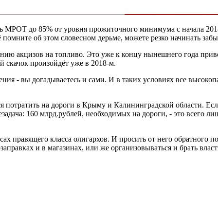
ь МРОТ до 85% от уровня прожиточного минимума с начала 2018
 помните об этом словесном дерьме, можете резко начинать забы
ию акцизов на топливо. Это уже к концу нынешнего года привед
й скачок произойдёт уже в 2018-м.
ния - вы догадываетесь и сами. И в таких условиях все высокоп
 потратить на дороги в Крыму и Калининградской области. Если 
незадача: 160 млрд.рублей, необходимых на дороги, - это всего 
есах правящего класса олигархов. И просить от него обратного п
аправках и в магазинах, или же организовываться и брать власт