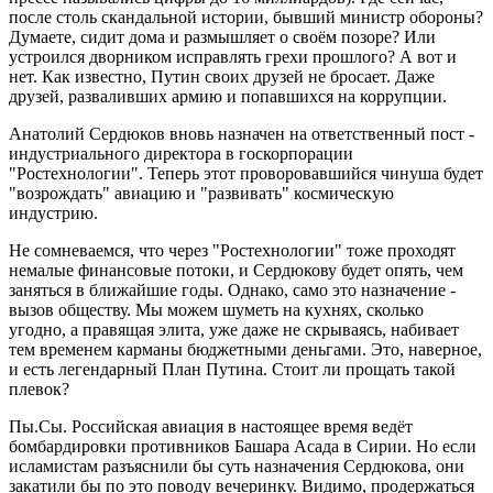
после столь скандальной истории, бывший министр обороны?
Думаете, сидит дома и размышляет о своём позоре? Или
устроился дворником исправлять грехи прошлого? А вот и
нет. Как известно, Путин своих друзей не бросает. Даже
друзей, разваливших армию и попавшихся на коррупции.
Анатолий Сердюков вновь назначен на ответственный пост -
индустриального директора в госкорпорации
"Ростехнологии". Теперь этот проворовавшийся чинуша будет
"возрождать" авиацию и "развивать" космическую
индустрию.
Не сомневаемся, что через "Ростехнологии" тоже проходят
немалые финансовые потоки, и Сердюкову будет опять, чем
заняться в ближайшие годы. Однако, само это назначение -
вызов обществу. Мы можем шуметь на кухнях, сколько
угодно, а правящая элита, уже даже не скрываясь, набивает
тем временем карманы бюджетными деньгами. Это, наверное,
и есть легендарный План Путина. Стоит ли прощать такой
плевок?
Пы.Сы. Российская авиация в настоящее время ведёт
бомбардировки противников Башара Асада в Сирии. Но если
исламистам разъяснили бы суть назначения Сердюкова, они
закатили бы по это поводу вечеринку. Видимо, продержаться