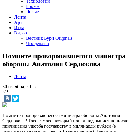
Технологии
Борьба
Левые
Лента
Арт
Игра
Видео
Вестник Бури Originals
Что делать?
Помните проворовавшегося министра
обороны Анатолия Сердюкова
Лента
30 октября, 2015
319
Помните проворовавшегося министра обороны Анатолия
Сердюкова? Того самого, который попал под амнистию после
причинения ущерба государству в миллиарды рублей (в
прессе назывались цифры до 16 миллиардов). Где сейчас,