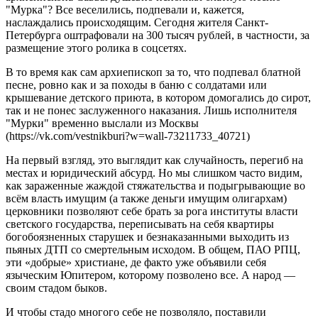
"Мурка"? Все веселились, подпевали и, кажется,
наслаждались происходящим. Сегодня жителя Санкт-
Петербурга оштрафовали на 300 тысяч рублей, в частности, за
размещение этого ролика в соцсетях.
В то время как сам архиепископ за то, что подпевал блатной
песне, ровно как и за походы в баню с солдатами или
крышевание детского приюта, в котором домогались до сирот,
так и не понес заслуженного наказания. Лишь исполнителя
"Мурки" временно выслали из Москвы
(https://vk.com/vestnikburi?w=wall-73211733_40721)
На первый взгляд, это выглядит как случайность, перегиб на
местах и юридический абсурд. Но мы слишком часто видим,
как зараженные жаждой стяжательства и подыгрывающие во
всём власть имущим (а также деньги имущим олигархам)
церковники позволяют себе брать за рога институты власти
светского государства, переписывать на себя квартиры
богобоязненных старушек и безнаказанными выходить из
пьяных ДТП со смертельным исходом. В общем, ПАО РПЦ,
эти «добрые» христиане, де факто уже объявили себя
языческим Юпитером, которому позволено все. А народ —
своим стадом быков.
И чтобы стадо многого себе не позволяло, поставили