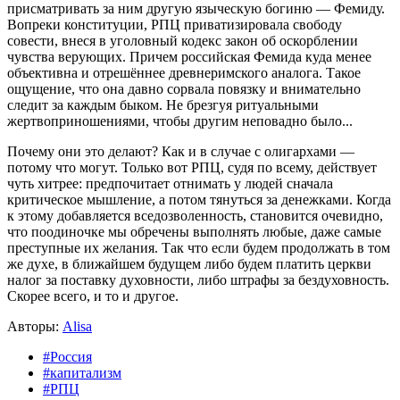
присматривать за ним другую языческую богиню — Фемиду.
Вопреки конституции, РПЦ приватизировала свободу
совести, внеся в уголовный кодекс закон об оскорблении
чувства верующих. Причем российская Фемида куда менее
объективна и отрешённее древнеримского аналога. Такое
ощущение, что она давно сорвала повязку и внимательно
следит за каждым быком. Не брезгуя ритуальными
жертвоприношениями, чтобы другим неповадно было...
Почему они это делают? Как и в случае с олигархами —
потому что могут. Только вот РПЦ, судя по всему, действует
чуть хитрее: предпочитает отнимать у людей сначала
критическое мышление, а потом тянуться за денежками. Когда
к этому добавляется вседозволенность, становится очевидно,
что поодиночке мы обречены выполнять любые, даже самые
преступные их желания. Так что если будем продолжать в том
же духе, в ближайшем будущем либо будем платить церкви
налог за поставку духовности, либо штрафы за бездуховность.
Скорее всего, и то и другое.
Авторы:
Alisa
#Россия
#капитализм
#РПЦ