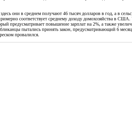
 здесь они в среднем получают 46 тысяч долларов в год, а в сель
 примерно соответствует среднему доходу домохозяйства в США. У
ый предусматривает повышение зарплат на 2%, а также увеличен
ликанцы пытались принять закон, предусматривающий 6 месяце
треском провалился.