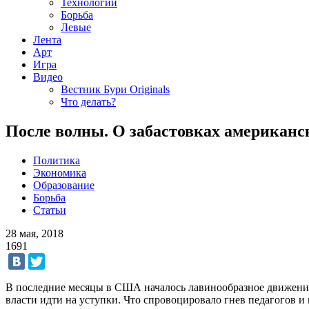
Технологии
Борьба
Левые
Лента
Арт
Игра
Видео
Вестник Бури Originals
Что делать?
После волны. О забастовках американс
Политика
Экономика
Образование
Борьба
Статьи
28 мая, 2018
1691
В последние месяцы в США началось лавинообразное движение 
власти идти на уступки. Что спровоцировало гнев педагогов и