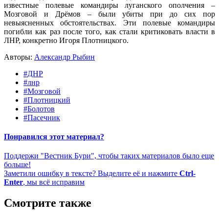
известные полевые командиры луганского ополчения –
Мозговой и Дрёмов – были убиты при до сих пор
невыясненных обстоятельствах. Эти полевые командиры
погибли как раз после того, как стали критиковать власти в
ЛНР, конкретно Игоря Плотницкого.
Авторы:
Александр Рыбин
#ДНР
#лнр
#Мозговой
#Плотницкий
#Болотов
#Пасечник
Понравился этот материал?
Поддержи "Вестник Бури", чтобы таких материалов было еще
больше!
Заметили ошибку в тексте? Выделите её и нажмите
Ctrl-
Enter
, мы всё исправим
Смотрите также