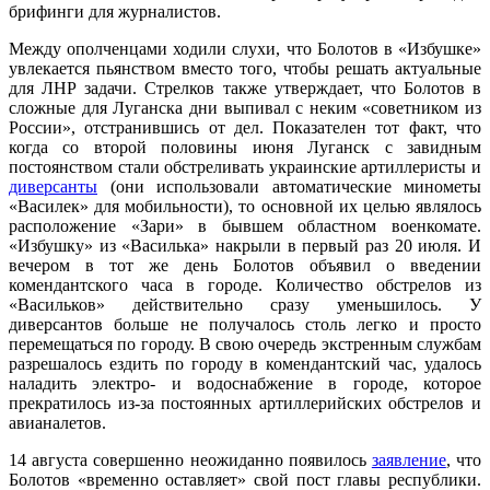
брифинги для журналистов.
Между ополченцами ходили слухи, что Болотов в «Избушке»
увлекается пьянством вместо того, чтобы решать актуальные
для ЛНР задачи. Стрелков также утверждает, что Болотов в
сложные для Луганска дни выпивал с неким «советником из
России», отстранившись от дел. Показателен тот факт, что
когда со второй половины июня Луганск с завидным
постоянством стали обстреливать украинские артиллеристы и
диверсанты
(они использовали автоматические минометы
«Василек» для мобильности), то основной их целью являлось
расположение «Зари» в бывшем областном военкомате.
«Избушку» из «Василька» накрыли в первый раз 20 июля. И
вечером в тот же день Болотов объявил о введении
комендантского часа в городе. Количество обстрелов из
«Васильков» действительно сразу уменьшилось. У
диверсантов больше не получалось столь легко и просто
перемещаться по городу. В свою очередь экстренным службам
разрешалось ездить по городу в комендантский час, удалось
наладить электро- и водоснабжение в городе, которое
прекратилось из-за постоянных артиллерийских обстрелов и
авианалетов.
14 августа совершенно неожиданно появилось
заявление
, что
Болотов «временно оставляет» свой пост главы республики.