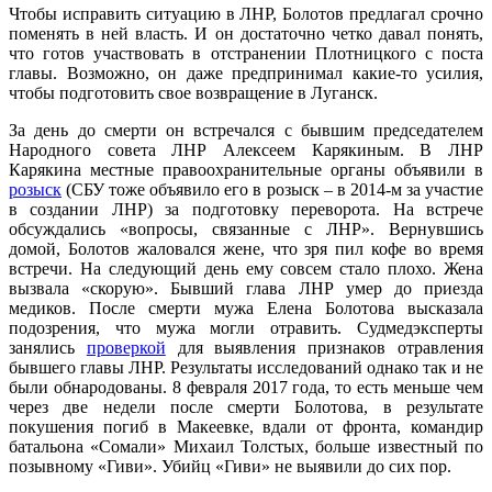
Чтобы исправить ситуацию в ЛНР, Болотов предлагал срочно
поменять в ней власть. И он достаточно четко давал понять,
что готов участвовать в отстранении Плотницкого с поста
главы. Возможно, он даже предпринимал какие-то усилия,
чтобы подготовить свое возвращение в Луганск.
За день до смерти он встречался с бывшим председателем
Народного совета ЛНР Алексеем Карякиным. В ЛНР
Карякина местные правоохранительные органы объявили в
розыск
(СБУ тоже объявило его в розыск – в 2014-м за участие
в создании ЛНР) за подготовку переворота. На встрече
обсуждались «вопросы, связанные с ЛНР». Вернувшись
домой, Болотов жаловался жене, что зря пил кофе во время
встречи. На следующий день ему совсем стало плохо. Жена
вызвала «скорую». Бывший глава ЛНР умер до приезда
медиков. После смерти мужа Елена Болотова высказала
подозрения, что мужа могли отравить. Судмедэксперты
занялись
проверкой
для выявления признаков отравления
бывшего главы ЛНР. Результаты исследований однако так и не
были обнародованы. 8 февраля 2017 года, то есть меньше чем
через две недели после смерти Болотова, в результате
покушения погиб в Макеевке, вдали от фронта, командир
батальона «Сомали» Михаил Толстых, больше известный по
позывному «Гиви». Убийц «Гиви» не выявили до сих пор.