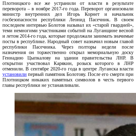
Плотницкого все же устранили от власти в результате
переворота – в ноябре 2017-го года. Переворот организовали
министр внутренних дел Игорь Корнет и начальник
госбезопасности республики Леонид Пасечник. В своем
последнем интервью Болотов называл их «старой гвардией»,
теми немногими участниками событий на Луганщине весной
и летом 2014-го года, которые продолжали занимать значимые
посты в республике. Народный совет назначил новым главой
республики Пасечника. Через полторы недели после
назначения он торжественно открыл мемориальную доску
Геннадию Цыпкалову на здании правительства ЛНР. В
открытии участвовал Карякин, розыск которого в ЛНР
отменили. В сентябре 2020-го года в центре Луганска власти
установили
первый памятник Болотову. После его смерти при
Плотницком никаких памятных символов в честь первого
главы республики не устанавливали.