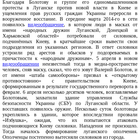
Благодаря Болотову и группе его единомышленников
протесты в Луганске против новой власти в Киеве и
ущемления прав русских граждан Украины переросли в
вооруженное восстание. В середине марта 2014-го в сети
появилось
видеообращение
, в котором люди в масках от
имени «народных дружин Луганской, Донецкой и
Харьковской областей» потребовали от силовиков,
подчинённых Киеву, в кратчайшие сроки вывести свои
подразделения из указанных регионов. В ответ силовики
устроили ряд арестов и обысков у подозреваемых в
причастности к «народным дружинам». 5 апреля в новом
видеообрашении
неизвестный тогда в медиа-пространстве
человек, сняв маску, сказал, что его зовут Валерий Болотов, и
от имени «штаба самообороны» призвал к «открытому
противостоянию» с правительством в Киеве,
сформированным в результате государственного переворота в
феврале. 6 апреля несколько десятков человек, возглавляемые
Болотовым, захватили здание управления Службы
безопасности Украины (СБУ) по Луганской области. У
восставших появилось оружие. Несколько суток болотовцы
укреплялись в здании, которое впоследствии прозвали
«Избушка», ожидая, что их попытаются атаковать
подчиняющиеся Киеву силовики. Нападения не произошло.
Тогда началось формирование луганского ополчения.
Ополченцы постепенно вытесняли силовиков из города.