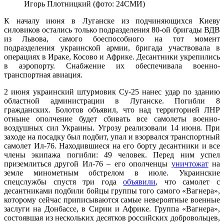
Игорь Плотницкий (фото: 24СМИ)
К началу июня в Луганске из подчиняющихся Киеву
силовиков остались только подразделения 80-ой бригады ВДВ
из Львова, самого боеспособного на тот момент
подразделения украинской армии, бригада участвовала в
операциях в Ираке, Косово и Африке. Десантники укрепились
в аэропорту. Снабжение их обеспечивала военно-
транспортная авиация.
2 июня украинский штурмовик Су-25 нанес удар по зданию
областной администрации в Луганске. Погибли 8
гражданских. Болотов объявил, что над территорией ЛНР
отныне ополчение будет сбивать все самолеты военно-
воздушных сил Украины. Угрозу реализовали 14 июня. При
заходе на посадку был подбит, упал и взорвался транспортный
самолет Ил-76. Находившиеся на его борту десантники и все
члены экипажа погибли: 49 человек. Перед ним успел
приземлиться другой Ил-76 – его ополченцы
уничтожат
на
земле минометным обстрелом в июле. Украинские
спецслужбы спустя три года
объявили
, что самолет с
десантниками подбили бойцы группы того самого «Вагнера»,
которому сейчас приписываются самые невероятные военные
заслуги на Донбассе, в Сирии и Африке. Группа «Вагнера»,
состоявшая из нескольких десятков российских добровольцев,