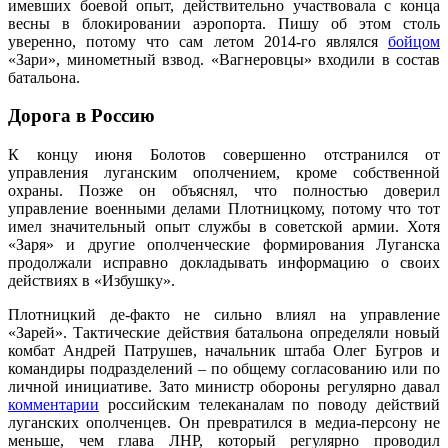
имевших боевой опыт, действительно участвовала с конца
весны в блокировании аэропорта. Пишу об этом столь
уверенно, потому что сам летом 2014-го являлся
бойцом
«Зари», минометный взвод. «Вагнеровцы» входили в состав
батальона.
Дорога в Россию
К концу июня Болотов совершенно отстранился от
управления луганским ополчением, кроме собственной
охраны. Позже он объяснял, что полностью доверил
управление военными делами Плотницкому, потому что тот
имел значительный опыт службы в советской армии. Хотя
«Заря» и другие ополченческие формирования Луганска
продолжали исправно докладывать информацию о своих
действиях в «Избушку».
Плотницкий де-факто не сильно влиял на управление
«Зарей». Тактические действия батальона определяли новый
комбат Андрей Патрушев, начальник штаба Олег Бугров и
командиры подразделений – по общему согласованию или по
личной инициативе. Зато министр обороны регулярно давал
комментарии
российским телеканалам по поводу действий
луганских ополченцев. Он превратился в медиа-персону не
меньше, чем глава ЛНР, который регулярно проводил