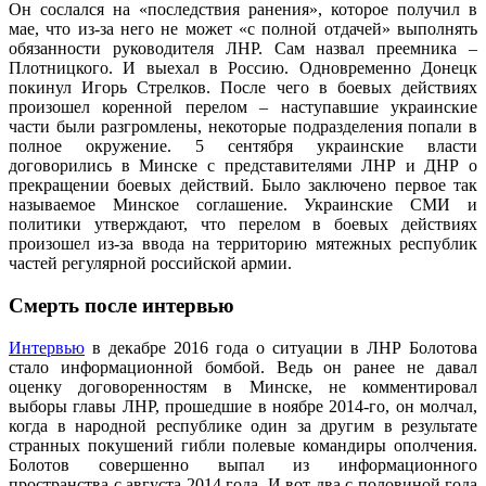
Он сослался на «последствия ранения», которое получил в
мае, что из-за него не может «с полной отдачей» выполнять
обязанности руководителя ЛНР. Сам назвал преемника –
Плотницкого. И выехал в Россию. Одновременно Донецк
покинул Игорь Стрелков. После чего в боевых действиях
произошел коренной перелом – наступавшие украинские
части были разгромлены, некоторые подразделения попали в
полное окружение. 5 сентября украинские власти
договорились в Минске с представителями ЛНР и ДНР о
прекращении боевых действий. Было заключено первое так
называемое Минское соглашение. Украинские СМИ и
политики утверждают, что перелом в боевых действиях
произошел из-за ввода на территорию мятежных республик
частей регулярной российской армии.
Смерть после интервью
Интервью
в декабре 2016 года о ситуации в ЛНР Болотова
стало информационной бомбой. Ведь он ранее не давал
оценку договоренностям в Минске, не комментировал
выборы главы ЛНР, прошедшие в ноябре 2014-го, он молчал,
когда в народной республике один за другим в результате
странных покушений гибли полевые командиры ополчения.
Болотов совершенно выпал из информационного
пространства с августа 2014 года. И вот два с половиной года