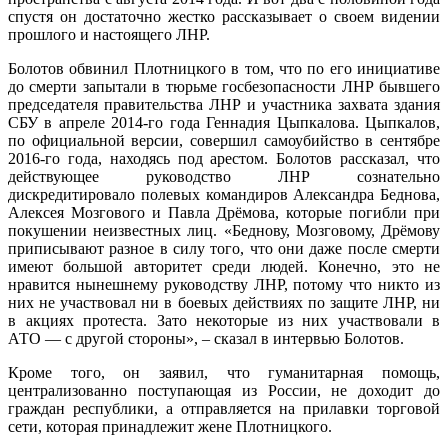
спустя он достаточно жестко рассказывает о своем видении
прошлого и настоящего ЛНР.
Болотов обвинил Плотницкого в том, что по его инициативе
до смерти запытали в тюрьме госбезопасности ЛНР бывшего
председателя правительства ЛНР и участника захвата здания
СБУ в апреле 2014-го года Геннадия Цыпкалова. Цыпкалов,
по официальной версии, совершил самоубийство в сентябре
2016-го года, находясь под арестом. Болотов рассказал, что
действующее руководство ЛНР сознательно
дискредитировало полевых командиров Александра Беднова,
Алексея Мозгового и Павла Дрёмова, которые погибли при
покушении неизвестных лиц. «Беднову, Мозговому, Дрёмову
приписывают разное в силу того, что они даже после смерти
имеют большой авторитет среди людей. Конечно, это не
нравится нынешнему руководству ЛНР, потому что никто из
них не участвовал ни в боевых действиях по защите ЛНР, ни
в акциях протеста. Зато некоторые из них участвовали в
АТО — с другой стороны», – сказал в интервью Болотов.
Кроме того, он заявил, что гуманитарная помощь,
централизованно поступающая из России, не доходит до
граждан республики, а отправляется на прилавки торговой
сети, которая принадлежит жене Плотницкого.