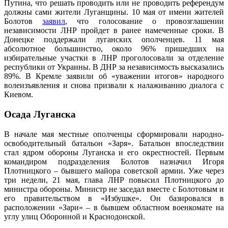
Путина, что решать проводить или не проводить референдум
должны сами жители Луганщины. 10 мая от имени жителей
Болотов
заявил
, что голосование о провозглашении
независимости ЛНР пройдет в ранее намеченные сроки. В
Донецке поддержали луганских ополченцев. 11 мая
абсолютное большинство, около 96% пришедших на
избирательные участки в ЛНР проголосовали за отделение
республики от Украины. В ДНР за независимость высказались
89%. В Кремле заявили об «уважении итогов» народного
волеизъявления и снова призвали к налаживанию диалога с
Киевом.
Осада Луганска
В начале мая местные ополченцы сформировали народно-
освободительный батальон «Заря». Батальон впоследствии
стал ядром обороны Луганска и его окрестностей. Первым
командиром подразделения Болотов назначил Игоря
Плотницкого – бывшего майора советской армии. Уже через
три недели, 21 мая, глава ЛНР повысил Плотницкого до
министра обороны. Министр не заседал вместе с Болотовым и
его правительством в «Избушке». Он базировался в
расположении «Зари» – в бывшем областном военкомате на
углу улиц Оборонной и Краснодонской.