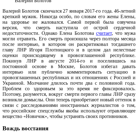
Валерий Болотов
Валерий Болотов скончался 27 января 2017-го года. 46-летний
крепкий мужик. Никогда особо, по словам его жены Елены,
на здоровье не жаловался. Самой первой была озвучена
версия, что смерть наступила от острой сердечной
недостаточности. Однако Елена Болотова
считает
, что мужа
могли отравить. Его смерть произошла через полтора месяца
после интервью, в котором он раскритиковал тогдашнего
главу ЛНР Игоря Плотницкого и в целом дал нелестные
оценки происходящему в провозглашенной республике.
Покинув ЛНР в августе 2014-го и поселившись на
постоянной основе в Москве, Болотов избегал давать
интервью или публично комментировать ситуацию в
провозглашенных республиках и их отношениях с Россией и
Украиной. Молчание длилось почти два с половиной года.
Проблем со здоровьем за это время не фиксировалось.
Поэтому, разумеется, вокруг смерти первого главы ЛНР сразу
возникли домыслы. Они теперь приобретают новый оттенок в
связи с расследованиями иностранных журналистов о том,
что российские спецслужбы якобы используют отравляющее
вещество «Новичок», чтобы устранять своих противников.
Вождь восстания