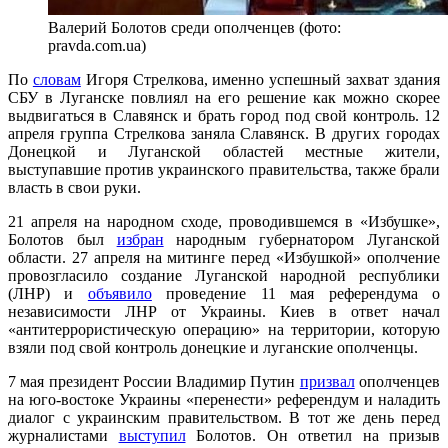
Валерий Болотов среди ополченцев (фото:
pravda.com.ua)
По
словам
Игоря Стрелкова, именно успешный захват здания
СБУ в Луганске повлиял на его решение как можно скорее
выдвигаться в Славянск и брать город под свой контроль. 12
апреля группа Стрелкова заняла Славянск. В других городах
Донецкой и Луганской областей местные жители,
выступавшие против украинского правительства, также брали
власть в свои руки.
21 апреля на народном сходе, проводившемся в «Избушке»,
Болотов был
избран
народным губернатором Луганской
области. 27 апреля на митинге перед «Избушкой» ополчение
провозгласило создание Луганской народной республики
(ЛНР) и
объявило
проведение 11 мая референдума о
независимости ЛНР от Украины. Киев в ответ начал
«антитеррористическую операцию» на территории, которую
взяли под свой контроль донецкие и луганские ополченцы.
7 мая президент России Владимир Путин
призвал
ополченцев
на юго-востоке Украины «перенести» референдум и наладить
диалог с украинским правительством. В тот же день перед
журналистами
выступил
Болотов. Он ответил на призыв