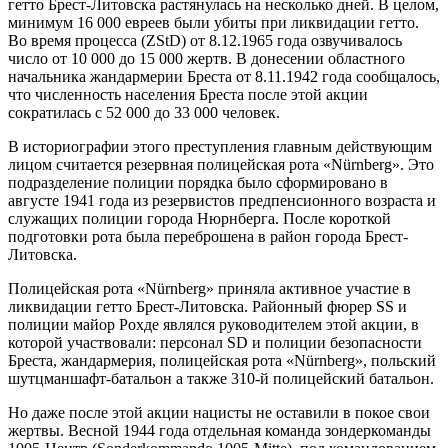
гетто Брест-Литовска растянулась на несколько дней. В целом,
минимум 16 000 евреев были убиты при ликвидации гетто.
Во время процесса (ZStD) от 8.12.1965 года озвучивалось
число от 10 000 до 15 000 жертв. В донесении областного
начальника жандармерии Бреста от 8.11.1942 года сообщалось,
что численность населения Бреста после этой акции
сократилась с 52 000 до 33 000 человек.
В историографии этого преступления главным действующим
лицом считается резервная полицейская рота «Nürnberg». Это
подразделение полиции порядка было сформировано в
августе 1941 года из резервистов предпенсионного возраста и
служащих полиции города Нюрнберга. После короткой
подготовки рота была переброшена в район города Брест-
Литовска.
Полицейская рота «Nürnberg» приняла активное участие в
ликвидации гетто Брест-Литовска. Районный фюрер SS и
полиции майор Рохде являлся руководителем этой акции, в
которой участвовали: персонал SD и полиции безопасности
Бреста, жандармерия, полицейская рота «Nürnberg», польский
шутцманшафт-батальон а также 310-й полицейский батальон.
Но даже после этой акции нацисты не оставили в покое свои
жертвы. Весной 1944 года отдельная команда зондеркоманды