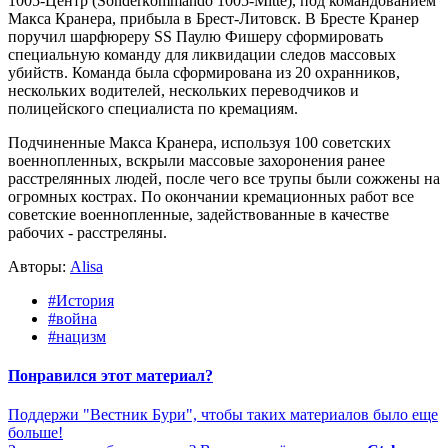
1005-Центр (Sonderkommando 1005-Mitte), под командованием
Макса Кранера, прибыла в Брест-Литовск. В Бресте Кранер
поручил шарфюреру SS Паулю Фишеру сформировать
специальную команду для ликвидации следов массовых
убийств. Команда была сформирована из 20 охранников,
нескольких водителей, нескольких переводчиков и
полицейского специалиста по кремациям.
Подчиненные Макса Кранера, используя 100 советских
военнопленных, вскрыли массовые захоронения ранее
расстрелянных людей, после чего все трупы были сожжены на
огромных кострах. По окончании кремационных работ все
советские военнопленные, задействованные в качестве
рабочих - расстреляны.
Авторы:
Alisa
#История
#война
#нацизм
Понравился этот материал?
Поддержи "Вестник Бури", чтобы таких материалов было еще
больше!