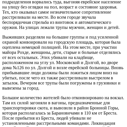
подразделения ворвались туда, выгоняя еврейское население
на улицу без оглядки на пол, возраст и состояние здоровья.
Тех, кто оказывал самое незначительное сопротивление
расстреливали на месте. Во всем городе звучала
беспорядочная стрельба из винтовок и автоматического
оружия. На улицах лежали трупы мужчин, женщин и детей.
Выживших разделяли на большие группы и под усиленной
охраной конвоировали на городскую площадь, которая была
оцеплена немецкой полицией. На этом месте, при участии
майора Рохде, женщины, дети, старые и больные отделялись
от всех остальных. Этих убивали на кладбище,
расположенном на углу ул. Московской и Долгой, во дворе
дома №126 по ул. Долгой и возле еврейской больницы. Вновь
прибывавшие люди должны были ложиться лицом вниз на
убитых, после чего их также расстреливали выстрелом в
затылок. Вечером все трупы были погружены в грузовики и
вывезены за город.
Большое количество жителей было отконвоировано на вокзал.
Там их силой загоняли в вагоны, предназначенные для
транспортировки скота, и вывозили в район Бронной Горы,
которая располагалась за Барановичами в 110 км от Бреста.
После прибытия из Бреста, людей убивали не
установленными расстрельными командами. Ликвидация