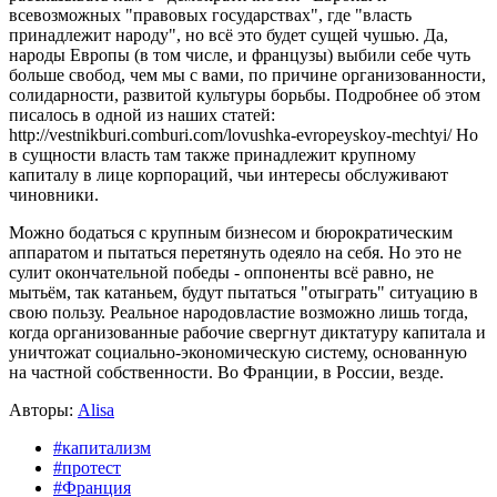
всевозможных "правовых государствах", где "власть
принадлежит народу", но всё это будет сущей чушью. Да,
народы Европы (в том числе, и французы) выбили себе чуть
больше свобод, чем мы с вами, по причине организованности,
солидарности, развитой культуры борьбы. Подробнее об этом
писалось в одной из наших статей:
http://vestnikburi.comburi.com/lovushka-evropeyskoy-mechtyi/ Но
в сущности власть там также принадлежит крупному
капиталу в лице корпораций, чьи интересы обслуживают
чиновники.
Можно бодаться с крупным бизнесом и бюрократическим
аппаратом и пытаться перетянуть одеяло на себя. Но это не
сулит окончательной победы - оппоненты всё равно, не
мытьём, так катаньем, будут пытаться "отыграть" ситуацию в
свою пользу. Реальное народовластие возможно лишь тогда,
когда организованные рабочие свергнут диктатуру капитала и
уничтожат социально-экономическую систему, основанную
на частной собственности. Во Франции, в России, везде.
Авторы:
Alisa
#капитализм
#протест
#Франция