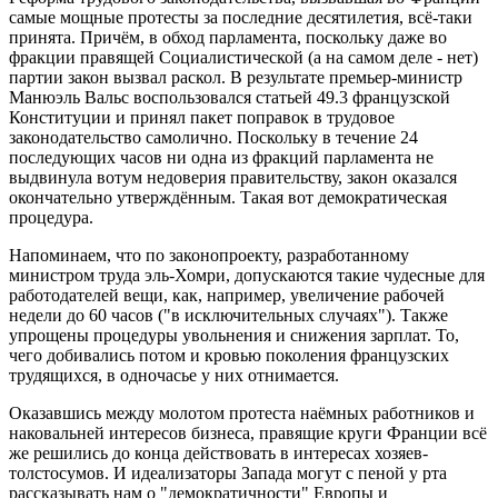
самые мощные протесты за последние десятилетия, всё-таки
принята. Причём, в обход парламента, поскольку даже во
фракции правящей Социалистической (а на самом деле - нет)
партии закон вызвал раскол. В результате премьер-министр
Манюэль Вальс воспользовался статьей 49.3 французской
Конституции и принял пакет поправок в трудовое
законодательство самолично. Поскольку в течение 24
последующих часов ни одна из фракций парламента не
выдвинула вотум недоверия правительству, закон оказался
окончательно утверждённым. Такая вот демократическая
процедура.
Напоминаем, что по законопроекту, разработанному
министром труда эль-Хомри, допускаются такие чудесные для
работодателей вещи, как, например, увеличение рабочей
недели до 60 часов ("в исключительных случаях"). Также
упрощены процедуры увольнения и снижения зарплат. То,
чего добивались потом и кровью поколения французских
трудящихся, в одночасье у них отнимается.
Оказавшись между молотом протеста наёмных работников и
наковальней интересов бизнеса, правящие круги Франции всё
же решились до конца действовать в интересах хозяев-
толстосумов. И идеализаторы Запада могут с пеной у рта
рассказывать нам о "демократичности" Европы и