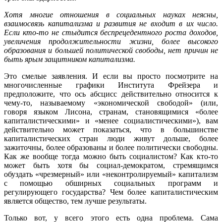
Хотя многие отношения в социальных науках неясны,
взаимосвязь капитализма и развития не входит в их число.
Если кто-то не стыдится беспрецедентного роста доходов,
увеличения продолжительности жизни, более высокого
образования и большей политической свободы, нет причин не
быть ярым защитником капитализма.
Это смелые заявления. И если вы просто посмотрите на
многочисленные графики Института Фрейзера и
предположите, что ось абсцисс действительно относится к
чему-то, называемому «экономической свободой» (или,
говоря языком Лисона, странам, становящимися «более
капиталистическими» и «менее социалистическими»), вам
действительно может показаться, что в большинстве
капиталистических стран люди живут дольше, более
зажиточны, более образованы и более политически свободны.
Как же вообще тогда можно быть социалистом? Как кто-то
может быть хотя бы социал-демократом, стремящимся
обуздать «чрезмерный» или «неконтролируемый» капитализм
с помощью обширных социальных программ и
регулирующего государства? Чем более капиталистическим
является общество, тем лучше результаты.
Только вот, у всего этого есть одна проблема. Сама