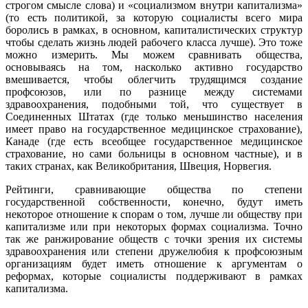
строгом смысле слова) и «социализмом внутри капитализма»
(то есть политикой, за которую социалисты всего мира
боролись в рамках, в основном, капиталистических структур
чтобы сделать жизнь людей рабочего класса лучше). Это тоже
можно измерить. Мы можем сравнивать общества,
основываясь на том, насколько активно государство
вмешивается, чтобы облегчить трудящимся создание
профсоюзов, или по разнице между системами
здравоохранения, подобными той, что существует в
Соединенных Штатах (где только меньшинство населения
имеет право на государственное медицинское страхование),
Канаде (где есть всеобщее государственное медицинское
страхование, но сами больницы в основном частные), и в
таких странах, как Великобритания, Швеция, Норвегия.
Рейтинги, сравнивающие общества по степени
государственной собственности, конечно, будут иметь
некоторое отношение к спорам о том, лучше ли обществу при
капитализме или при некоторых формах социализма. Точно
так же ранжирование обществ с точки зрения их системы
здравоохранения или степени дружелюбия к профсоюзным
организациям будет иметь отношение к аргументам о
реформах, которые социалисты поддерживают в рамках
капитализма.