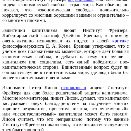
индекс экономической свободы стран мира. Как обычно, он
показал, что «экономическая свобода» положительно
коррелирует со многими хорошими вещами и отрицательно –
со многими плохими.
Защитники капитализма любят Институт Фрейзера.
Либертарианский философ Джейсон Бреннан, к примеру,
очень активно использовал их индекс в своей
критике
философа-марксиста Д. А. Коэна. Бреннан утверждает, что с
учетом всех положительных моментов, которые дает большая
экономическая свобода, в дебатах на тему что лучше –
капитализм или социализм, есть явный победитель: про-
капиталистическая сторона. Единственный вопрос: будет ли
социализм лучше в гипотетическом мире, где люди были бы
менее эгоистичными и ленивыми.
Экономист Питер Лисон
использовал
индекс Института
Фрейзера для еще более решительной защиты капитализма.
Многие комментаторы, пишет Лисон, думают, что капитализм
заслуживает «двух благодарностей» за получение многих
хороших результатов, при этом полагая, что «чрезмерный»
или «неконтролируемый» капитализм может быть плохим.
Лисон считает, что это неправильно, потому что данные
Института Фрейзера показывают, что капитализм заслуживает
трех благодарностей.