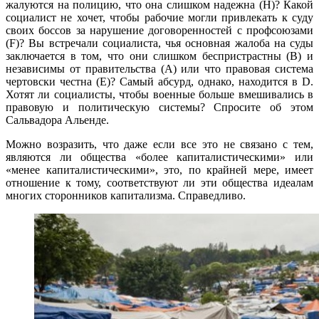
жалуются на полицию, что она слишком надежна (H)? Какой
социалист не хочет, чтобы рабочие могли привлекать к суду
своих боссов за нарушение договоренностей с профсоюзами
(F)? Вы встречали социалиста, чья основная жалоба на суды
заключается в том, что они слишком беспристрастны (B) и
независимы от правительства (A) или что правовая система
чертовски честна (E)? Самый абсурд, однако, находится в D.
Хотят ли социалисты, чтобы военные больше вмешивались в
правовую и политическую системы? Спросите об этом
Сальвадора Альенде.
Можно возразить, что даже если все это не связано с тем,
являются ли общества «более капиталистическими» или
«менее капиталистическими», это, по крайней мере, имеет
отношение к тому, соответствуют ли эти общества идеалам
многих сторонников капитализма. Справедливо.