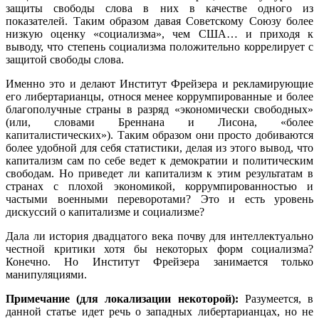
защиты свободы слова в них в качестве одного из
показателей. Таким образом давая Советскому Союзу более
низкую оценку «социализма», чем США… и приходя к
выводу, что степень социализма положительно коррелирует с
защитой свободы слова.
Именно это и делают Институт Фрейзера и рекламирующие
его либертарианцы, относя менее коррумпированные и более
благополучные страны в разряд «экономически свободных»
(или, словами Бреннана и Лисона, «более
капиталистических»). Таким образом они просто добиваются
более удобной для себя статистики, делая из этого вывод, что
капитализм сам по себе ведет к демократии и политическим
свободам. Но приведет ли капитализм к этим результатам в
странах с плохой экономикой, коррумпированностью и
частыми военными переворотами? Это и есть уровень
дискуссий о капитализме и социализме?
Дала ли история двадцатого века почву для интеллектуально
честной критики хотя бы некоторых форм социализма?
Конечно. Но Институт Фрейзера занимается только
манипуляциями.
Примечание (для локализации некоторой):
Разумеется, в
данной статье идет речь о западных либертарианцах, но не