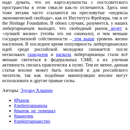
надо думать, что их карго-культисты с постсоветского
пространства в этом смысле как-то отличаются. Здесь они
тоже весьма часто ссылаются на пресловутые «индексы
экономической свободы», как от Института Фрейзера, так и от
the Heritage Foundation. В обоих случаях, разумеется, у наших
либертарианцев выходит, что свободный рынок
ведет
к
«лучшей жизни» (чтобы это ни означало), и чем меньше
государственной собственности –
тем выше
уровень жизни
населения. В последнее время популярность либертарианских
идей среди российской молодежи снижается: после
нескольких
скандалов
и
раскола
либертарианцы стали всё
меньше светиться в федеральных СМИ, а их уличная
активность свелась практически к нулю. Тем не менее, данная
статья вполне может быть полезной и для российского
читателя, так как подобные манипуляции вполне могут
использовать и другие правые силы.
Авторы:
Эдуард Хлынин
#Рынок
#либертарианцы
#рынок_не_порешал
#рыночек
#либертарианство