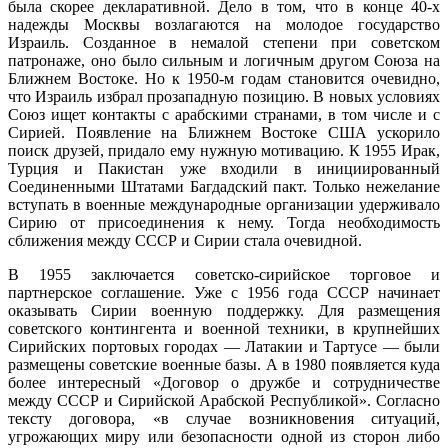
была скорее декларативной. Дело в том, что в конце 40-х
надежды Москвы возлагаются на молодое государство
Израиль. Созданное в немалой степени при советском
патронаже, оно было сильным и логичным другом Союза на
Ближнем Востоке. Но к 1950-м годам становится очевидно,
что Израиль избрал прозападную позицию. В новых условиях
Союз ищет контакты с арабскими странами, в том числе и с
Сирией. Появление на Ближнем Востоке США ускорило
поиск друзей, придало ему нужную мотивацию. К 1955 Ирак,
Турция и Пакистан уже входили в инициированный
Соединенными Штатами Багдадский пакт. Только нежелание
вступать в военные международные организации удерживало
Сирию от присоединения к нему. Тогда необходимость
сближения между СССР и Сирии стала очевидной.
В 1955 заключается советско-сирийское торговое и
партнерское соглашение. Уже с 1956 года СССР начинает
оказывать Сирии военную поддержку. Для размещения
советского контингента и военной техники, в крупнейших
Сирийских портовых городах — Латакии и Тартусе — были
размещены советские военные базы. А в 1980 появляется куда
более интересный «Договор о дружбе и сотрудничестве
между СССР и Сирийской Арабской Республикой». Согласно
тексту договора, «в случае возникновения ситуаций,
угрожающих миру или безопасности одной из сторон либо