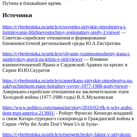
Путина в ближайшее время.
Источники
https://cyberleninka.ru/article/n/sovetsko-siriyskie-otnosheniya-i-
formirovanie-blizhnevostochnoy-regionalnoy-sredy-1/viewer
—
Советско-сирийские отношения и формирование
ближневосточной региональной среды Ю.А.Евстратова
https://cyberleninka.ru/article/n/vliyanie-vzaimootnosheniy-irana-i-
saudovskoy-aravii-na-krizis-v-sirii/viewer
— Влияние
взаимоотношений Ирана и Саудовской Аравии на кризис в
Сирии Ю.Ю.Скуратов
https://cyberleninka.ru/article/n/amerikano-siriyskie-otnosheniya-na-
zaklyuchitelnom-etape-holodnoy-voyny-1977-1988-gody/viewer
-
Американо-сирийские отношения на заключительном этапе
Холодной войны (1977-1988 годы) В.А.Музалевская
https://www.politico.com/magazine/story/2016/02/rfk-jr-why-arabs-
dont-trust-america-213601/
- Роберт Фрэнсис Кеннеди-младший
о связи Катаро-турецкого газопровода и Гражданской войны в
Сирии «Why the Arabs Don’t Want Us in Syria»
https://cyberleninka.ru/article/n/energeticheskiy-faktor-v-siriyskom-