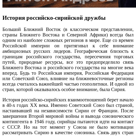
История российско-сирийской дружбы
Большой Ближний Восток (в классическом представлении,
страны Ближнего Востока и Северной Африки) всегда был
одним из наиболее сложных регионов в мире. Еще со времен
Российской империи он притягивал к себе внимание
амбициозных русских лидеров. Географическая близость к
границам российского государства, пересечения торговых
путей, природные ресурсы, все это предопределило связь
Ближнего Востока и российского государства на многие века
вперед. Будь то Российская империя, Российская Федерация
или Советский Союз, влияние на ближневосточные регионы
всегда считалось важнейшей частью геополитики. И одной из
стран, которой оказывалось особое внимание, была Сирия.
История российско-сирийских взаимоотношений берет начало
в 40-х годах XX века. Именно Советский Союз был страной,
настаивавшей на независимости Сирии от Франции. После
завершения Второй мировой войны и вывода союзнического
контингента в 1946 году, сирийцы пытаются идти на контакт
с СССР. Но на тот момент у Союза не было мотивации
рассматривать Сирию в качестве союзника. Связь двух стран