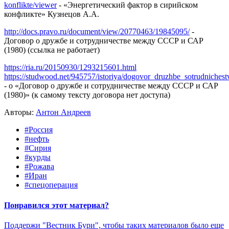
konflikte/viewer
- «Энергетический фактор в сирийском
конфликте» Кузнецов А.А.
http://docs.pravo.ru/document/view/20770463/19845095/
-
Договор о дружбе и сотрудничестве между СССР и САР
(1980) (ссылка не работает)
https://ria.ru/20150930/1293215601.html
https://studwood.net/945757/istoriya/dogovor_druzhbe_sotrudnichest
- о «Договор о дружбе и сотрудничестве между СССР и САР
(1980)» (к самому тексту договора нет доступа)
Авторы:
Антон Андреев
#Россия
#нефть
#Сирия
#курды
#Рожава
#Иран
#спецоперация
Понравился этот материал?
Поддержи "Вестник Бури", чтобы таких материалов было еще