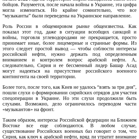
бойцов. Разумеется, после начала войны в Украине, эта цифра
могла измениться. Но крайне сомнительно, что все
“музыканты” были переведены на Украинское направление.
Роль России в общемировом рынке общеизвестна. Как
показал этот год, даже в ситуации всеобщих санкций и
войны, торговля углеводородами не прекращается, просто
принимает иные, более лицемерные и странные формы. Из
этого следует простой вывод — чтобы соблюсти интересы
российской нефти, нужно держать под определенным
вниманием и контролем вопрос арабской нефти. А,
следовательно, Сирия и ее бессменный лидер Башар Асад
могут надеяться на присутствие российского военного
контингента на своей территории.
Более того, после того, как Киев не удалось “взять за три дня”,
пошли слухи о формировании сирийских отрядов для участия
спецоперации в Украине. Но эти слухи продолжили быть
слухами. Возможно, дело ограничилось переводом части
«музыкантов» на фронт.
Таким образом, интересы Российской федерации на Ближнем
Востоке все еще соблюдаются. В любом случае,
существование Российских военных баз говорит о том, что
Сирия, как ключ к арабской нефти, вряд ли утратит внимание