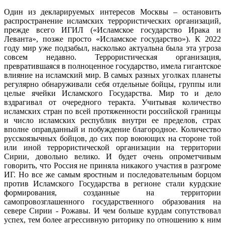
Один из декларируемых интересов Москвы – остановить
распространение исламских террористических организаций,
прежде всего ИГИЛ («Исламское государство Ирака и
Леванта», позже просто «Исламское государство»). К 2022
году мир уже подзабыл, насколько актуальна была эта угроза
совсем недавно. Террористическая организация,
превратившаяся в полноценное государство, имела гигантское
влияние на исламский мир. В самых разных уголках планеты
регулярно обнаруживали себя отдельные бойцы, группы или
целые ячейки Исламского Государства. Мир то и дело
вздрагивал от очередного теракта. Учитывая количество
исламских стран по всей протяженности российской границы
и число исламских республик внутри ее пределов, страх
вполне оправданный и побуждение благородное. Количество
русскоязычных бойцов, до сих пор воюющих на стороне той
или иной террористической организации на территории
Сирии, довольно велико. И будет очень опрометчивым
говорить, что Россия не приняла никакого участия в разгроме
ИГ. Но все же самым яростным и последовательным борцом
против Исламского Государства в регионе стали курдские
формирования, созданные на территории
самопровозглашенного государственного образования на
севере Сирии - Рожавы. И чем больше курдам сопутствовал
успех, тем более агрессивную риторику по отношению к ним