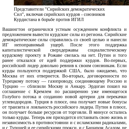
Представители "Сирийских демократических
Сил", включая сирийских курдов - союзников
Курдистана в борьбе против ИГИЛ
Вашингтон ограничился устным осуждением конфликта и
предложением вывести курдские силы из региона. Сирийские
демократические силы справились со своей целью и нанесли
ИГ непоправимый ущерб. После этого поддержка
капиталистической сверхдержавы социалистическому
курдскому проекту в Рожаве свелась на нет. Путин и того
ранее отказался от идей поддержки курдов. Во-первых,
российский лидер довольно ревнив к своим союзникам. Если
курды пользуются поддержкой США, было ожидаемо, что
Москва от них отвернется. Во-вторых, договоренности по
Турецкому потоку — газопроводу, соединяющему Россию и
Турцию — сблизили Москву и Анкару. Эрдоган пошел на
соглашение с Кремлем по расширению уже имеющегося
Голубого потока и созданию новой артерии для перекачки
углеводородов. Турция в плюсе, она получает новые бонусы
от транзита и лояльность российского лидера. Путин в плюсе,
он получает больше ресурсов от торговли. В минусе остались
только курды. Теперь им приходится отстаивать свою жизнь и
независимость в противостоянии и с исламскими радикалами,
и с Турцией и ее сирийскими прокси, и с Башаром Асадом, не