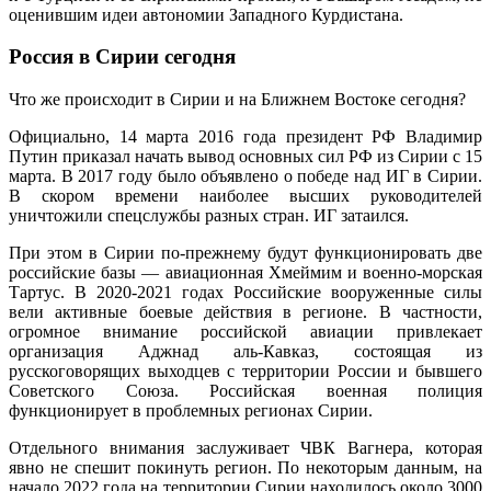
оценившим идеи автономии Западного Курдистана.
Россия в Сирии сегодня
Что же происходит в Сирии и на Ближнем Востоке сегодня?
Официально, 14 марта 2016 года президент РФ Владимир
Путин приказал начать вывод основных сил РФ из Сирии с 15
марта. В 2017 году было объявлено о победе над ИГ в Сирии.
В скором времени наиболее высших руководителей
уничтожили спецслужбы разных стран. ИГ затаился.
При этом в Сирии по-прежнему будут функционировать две
российские базы — авиационная Хмеймим и военно-морская
Тартус. В 2020-2021 годах Российские вооруженные силы
вели активные боевые действия в регионе. В частности,
огромное внимание российской авиации привлекает
организация Аджнад аль-Кавказ, состоящая из
русскоговорящих выходцев с территории России и бывшего
Советского Союза. Российская военная полиция
функционирует в проблемных регионах Сирии.
Отдельного внимания заслуживает ЧВК Вагнера, которая
явно не спешит покинуть регион. По некоторым данным, на
начало 2022 года на территории Сирии находилось около 3000