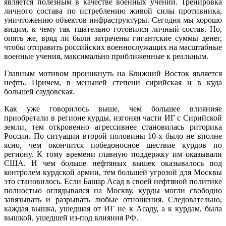
является полезным в качестве военных учений. Тренировка
личного состава по истреблению живой силы противника,
уничтожению объектов инфраструктуры. Сегодня мы хорошо
видим, к чему так тщательно готовился личный состав. Но,
опять же, вряд ли были затрачены гигантские суммы денег,
чтобы отправить российских военнослужащих на масштабные
военные учения, максимально приближенные к реальным.
Главным мотивом проникнуть на Ближний Восток является
нефть. Причем, в меньшей степени сирийская и в куда
большей саудовская.
Как уже говорилось выше, чем большее влиянияе
приобретали в регионе курды, изгоняя части ИГ с Сирийской
земли, тем откровенно агрессивнее становилась риторика
России. По ситуации второй половины 10-х было не вполне
ясно, чем окончится победоносное шествие курдов по
региону. К тому времени главную поддержку им оказывали
США. И чем больше нефтяных вышек оказывалось под
контролем курдской армии, тем большей угрозой для Москвы
это становилось. Если Башар Асад в своей нефтяной политике
полностью оглядывался на Москву, курды могли свободно
завязывать и разрывать любые отношения. Следовательно,
каждая вышка, ушедшая от ИГ не к Асаду, а к курдам, была
вышкой, ушедшей из-под влияния РФ.