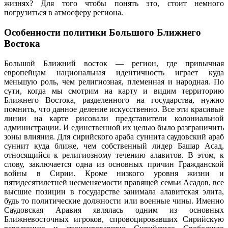
жизнях? Для того чтобы понять это, стоит немного
погрузиться в атмосферу региона.
Особенности политики Большого Ближнего
Востока
Большой Ближний восток — регион, где привычная
европейцам национальная идентичность играет куда
меньшую роль, чем религиозная, племенная и народная. По
сути, когда мы смотрим на карту и видим территорию
Ближнего Востока, разделенного на государства, нужно
помнить, что данное деление искусственно. Все эти красивые
линии на карте рисовали представители колониальной
администрации. И единственной их целью было разграничить
зоны влияния. Для сирийского араба суннита саудовский араб
суннит куда ближе, чем собственный лидер Башар Асад,
относящийся к религиозному течению алавитов. В этом, к
слову, заключается одна из основных причин Гражданской
войны в Сирии. Кроме низкого уровня жизни и
пятидесятилетней несменяемости правящей семьи Асадов, все
высшие позиции в государстве занимала алавитская элита,
будь то политические должности или военные чины. Именно
Саудовская Аравия являлась одним из основных
Ближневосточных игроков, спровоцировавших Сирийскую