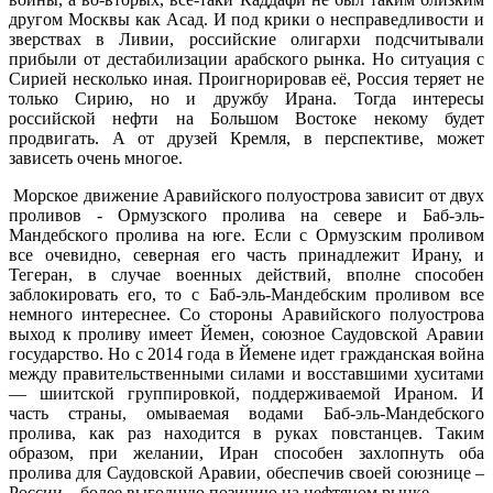
другом Москвы как Асад. И под крики о несправедливости и
зверствах в Ливии, российские олигархи подсчитывали
прибыли от дестабилизации арабского рынка. Но ситуация с
Сирией несколько иная. Проигнорировав её, Россия теряет не
только Сирию, но и дружбу Ирана. Тогда интересы
российской нефти на Большом Востоке некому будет
продвигать. А от друзей Кремля, в перспективе, может
зависеть очень многое.
Морское движение Аравийского полуострова зависит от двух
проливов - Ормузского пролива на севере и Баб-эль-
Мандебского пролива на юге. Если с Ормузским проливом
все очевидно, северная его часть принадлежит Ирану, и
Тегеран, в случае военных действий, вполне способен
заблокировать его, то с Баб-эль-Мандебским проливом все
немного интереснее. Со стороны Аравийского полуострова
выход к проливу имеет Йемен, союзное Саудовской Аравии
государство. Но с 2014 года в Йемене идет гражданская война
между правительственными силами и восставшими хуситами
— шиитской группировкой, поддерживаемой Ираном. И
часть страны, омываемая водами Баб-эль-Мандебского
пролива, как раз находится в руках повстанцев. Таким
образом, при желании, Иран способен захлопнуть оба
пролива для Саудовской Аравии, обеспечив своей союзнице –
России – более выгодную позицию на нефтяном рынке.