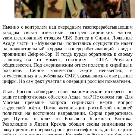
Именно с контролем над очередным газоперерабатывающим
заводом связан известный расстрел сирийских частей,
укомплектованных отрядом ЧВК Вагнер в Сирии. Лояльные
Асаду части и «Музыканты» попытались осуществить налет
на подконтрольный курдам газоперерабатывающий завод в
провинции Дейр-эз-Зор. И тогда курды обратились к своему
главному, на тот момент, союзнику – США. Результат
общеизвестен. Под американским огнем полегли и сирийцы и
россияне. Точное количество жертв неизвестно, в
отечественных и зарубежных СМИ указывались самые разные
цифры. Но сам факт участия в операции россиян показателен.
Итак, Россия соблюдает свои экономические интересы по
защите нефтегазовых объектов Асада, так? Не совсем так. Для
Москвы превыше вопроса сирийской нефти вопрос
саудовской нефти. После активизации российской внешней
политики на восточном направлении, Сирия превратилась
для Путина в ключ от Большого Ближнего Востока.
Революцию в Ливии Кремль обошел своим вниманием по
ряду причин, во-первых, рост цен на нефть остудил бы партии
войны, а во-вторых, все-таки Каддафи не был таким близким