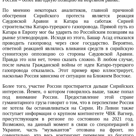
По мнению некоторых аналитиков, главной причиной
обострения Сирийского протеста является реакция
Саудовской Аравии и Катара на саботаж Сирией
строительства Катаро-турецкого газопровода. Прямой путь из
Катара в Европу мог бы ударить по Российским позициям на
рынке углеводородов. Исходя из этого, Башар Асад отказался
проводить газопровод через свое государство. Вероятно,
ответной реакцией являлись вливания средств в сирийскую
суннитскую оппозицию со стороны Саудовской Аравии.
Правда это или нет, точно сказать сложно. В любом случае,
после начала Гражданской войны от идеи Катаро-турецкого
газопровода отказались. Этот пример ярко иллюстрирует,
насколько Россия зависима от ситуации на Ближнем Востоке.
Более того, участие России простирается дальше Сирийских
интересов. Йемен, о котором говорилось выше, также попал
под внимание России. Предоставление этой стране
гуманитарного груза говорит о том, что в перспективе Россия
не хотела бы останавливаться на Сирии. Из Ливии также
поступает информация о крупном контингенте ЧВК Вагнер,
присутствующем в регионе по состоянию на 2021 год.
Возможно, на данный момент в связи со спецоперацией в
Украине, часть “музыкантов” отозвана на фронт, но
сомнительно, что весь контингент переведен из богатого