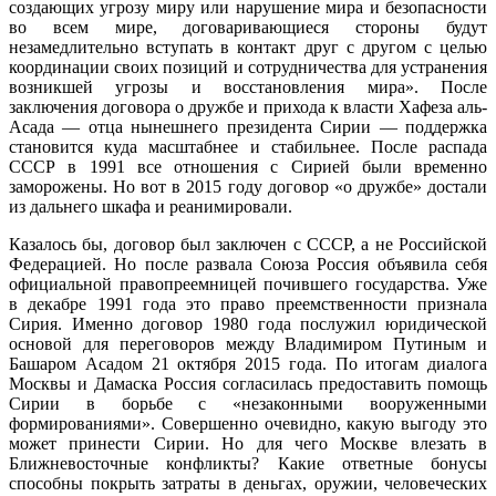
создающих угрозу миру или нарушение мира и безопасности
во всем мире, договаривающиеся стороны будут
незамедлительно вступать в контакт друг с другом с целью
координации своих позиций и сотрудничества для устранения
возникшей угрозы и восстановления мира». После
заключения договора о дружбе и прихода к власти Хафеза аль-
Асада — отца нынешнего президента Сирии — поддержка
становится куда масштабнее и стабильнее. После распада
СССР в 1991 все отношения с Сирией были временно
заморожены. Но вот в 2015 году договор «о дружбе» достали
из дальнего шкафа и реанимировали.
Казалось бы, договор был заключен с СССР, а не Российской
Федерацией. Но после развала Союза Россия объявила себя
официальной правопреемницей почившего государства. Уже
в декабре 1991 года это право преемственности признала
Сирия. Именно договор 1980 года послужил юридической
основой для переговоров между Владимиром Путиным и
Башаром Асадом 21 октября 2015 года. По итогам диалога
Москвы и Дамаска Россия согласилась предоставить помощь
Сирии в борьбе с «незаконными вооруженными
формированиями». Совершенно очевидно, какую выгоду это
может принести Сирии. Но для чего Москве влезать в
Ближневосточные конфликты? Какие ответные бонусы
способны покрыть затраты в деньгах, оружии, человеческих