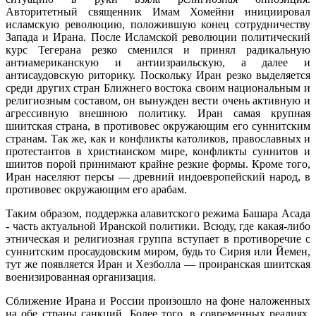
Авторитетный священник Имам Хомейни инициировал
исламскую революцию, положившую конец сотрудничеству
Запада и Ирана. После Исламской революции политический
курс Тегерана резко сменился и принял радикальную
антиамериканскую и антиизраильскую, а далее и
антисаудовскую риторику. Поскольку Иран резко выделяется
среди других стран Ближнего востока своим национальным и
религиозным составом, он вынужден вести очень активную и
агрессивную внешнюю политику. Иран самая крупная
шиитская страна, в противовес окружающим его суннитским
странам. Так же, как и конфликты католиков, православных и
протестантов в христианском мире, конфликты суннитов и
шиитов порой принимают крайне резкие формы. Кроме того,
Иран населяют персы — древний индоевропейский народ, в
противовес окружающим его арабам.
Таким образом, поддержка алавитского режима Башара Асада
- часть актуальной Иранской политики. Всюду, где какая-либо
этническая и религиозная группа вступает в противоречие с
суннитским просаудовским миром, будь то Сирия или Йемен,
тут же появляется Иран и Хезболла — проиранская шиитская
военизированная организация.
Сближение Ирана и России произошло на фоне наложенных
на обе страны санкций. Более того, в современных реалиях,