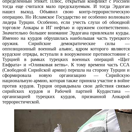
определенный этикет. Плюс, открытый конфликт с Россией
тогда еще считался мало предсказуемым. И тогда Эрдоган
нашел выход. Объявил свою контр-террористическую
операцию. Но Исламское Государство не особенно волновало
лидера Турции. Особенно, если учесть слухи об обоюдной
торговле Анкары и ИГ нефтью и оружием соответственно.
Значительно большее внимание Эрдогана привлекали курды.
Именно на курдов обрушилась наибольшая часть турецкого
оружия. Сирийские демократические силы —
оппозиционный военный альянс, ядром которого являются
курдские отряды, вступали в вооруженное противостояние с
Турцией в рамках турецких военных операций «Щит
Евфрата» и «Оливковая ветвь». К тому времени часть ССА
(Свободной Сирийской армии) перешла на сторону Турции и
сформировала новую организацию — Сирийскую
национальную армию, которая также приняла участие в войне
против курдов. Турция оправдывала свои действия связью
сирийских курдов и Рабочей партией Курдистана —
организацией турецких курдов, признанной Анкарой
террористической.