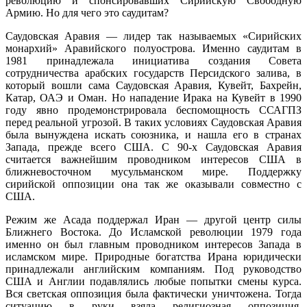
революцию и спонсировавших Сирийскую Свободную
Армию. Но для чего это саудитам?
Саудовская Аравия — лидер так называемых «Сирийских
монархий» Аравийского полуострова. Именно саудитам в
1981 принадлежала инициатива создания Совета
сотрудничества арабских государств Персидского залива, в
который вошли сама Саудовская Аравия, Кувейт, Бахрейн,
Катар, ОАЭ и Оман. Но нападение Ирака на Кувейт в 1990
году явно продемонстрировала беспомощность ССАГПЗ
перед реальной угрозой. В таких условиях Саудовская Аравия
была вынуждена искать союзника, и нашла его в странах
Запада, прежде всего США. С 90-х Саудовская Аравия
считается важнейшим проводником интересов США в
ближневосточном мусульманском мире. Поддержку
сирийской оппозиции она так же оказывали совместно с
США.
Режим же Асада поддержал Иран — другой центр силы
Ближнего Востока. До Исламской революции 1979 года
именно он был главным проводником интересов Запада в
исламском мире. Природные богатства Ирана юридически
принадлежали английским компаниям. Под руководство
США и Англии подавлялись любые попытки смены курса.
Вся светская оппозиция была фактически уничтожена. Тогда
ситуацию в руки взяла религиозная оппозиция.