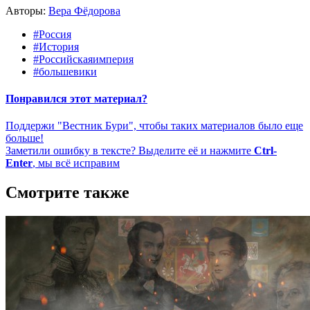
Авторы:
Вера Фёдорова
#Россия
#История
#Российскаяимперия
#большевики
Понравился этот материал?
Поддержи "Вестник Бури", чтобы таких материалов было еще
больше!
Заметили ошибку в тексте? Выделите её и нажмите
Ctrl-
Enter
, мы всё исправим
Смотрите также