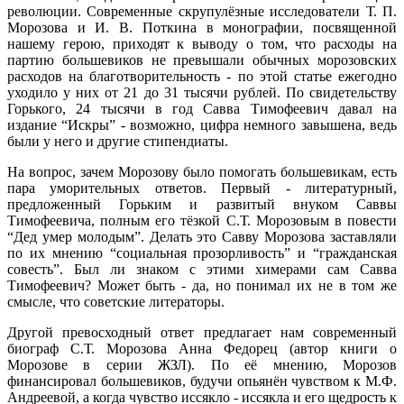
революции. Современные скрупулёзные исследователи Т. П.
Морозова и И. В. Поткина в монографии, посвященной
нашему герою, приходят к выводу о том, что расходы на
партию большевиков не превышали обычных морозовских
расходов на благотворительность - по этой статье ежегодно
уходило у них от 21 до 31 тысячи рублей. По свидетельству
Горького, 24 тысячи в год Савва Тимофеевич давал на
издание “Искры” - возможно, цифра немного завышена, ведь
были у него и другие стипендиаты.
На вопрос, зачем Морозову было помогать большевикам, есть
пара уморительных ответов. Первый - литературный,
предложенный Горьким и развитый внуком Саввы
Тимофеевича, полным его тёзкой С.Т. Морозовым в повести
“Дед умер молодым”. Делать это Савву Морозова заставляли
по их мнению “социальная прозорливость” и “гражданская
совесть”. Был ли знаком с этими химерами сам Савва
Тимофеевич? Может быть - да, но понимал их не в том же
смысле, что советские литераторы.
Другой превосходный ответ предлагает нам современный
биограф С.Т. Морозова Анна Федорец (автор книги о
Морозове в серии ЖЗЛ). По её мнению, Морозов
финансировал большевиков, будучи опьянён чувством к М.Ф.
Андреевой, а когда чувство иссякло - иссякла и его щедрость к