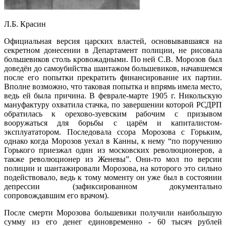
Л.Б. Красин
Официальная версия царских властей, основывавшаяся на
секретном донесении в Департамент полиции, не рисовала
большевиков столь кровожадными. По ней С.В. Морозов был
доведён до самоубийства шантажом большевиков, начавшемся
после его попытки прекратить финансирование их партии.
Вполне возможно, что таковая попытка и впрямь имела место,
ведь ей была причина. В феврале-марте 1905 г. Никольскую
мануфактуру охватила стачка, по завершении которой РСДРП
обратилась к орехово-зуевским рабочим с призывом
вооружаться для борьбы с царём и капиталистом-
эксплуататором. Последовала ссора Морозова с Горьким,
однако когда Морозов уехал в Канны, к нему “по поручению
Горького приезжал один из московских революционеров, а
также революционер из Женевы”. Они-то мол по версии
полиции и шантажировали Морозова, на которого это сильно
подействовало, ведь к тому моменту он уже был в состоянии
депрессии (зафиксированном документально
сопровождавшим его врачом).
После смерти Морозова большевики получили наибольшую
сумму из его денег единовременно - 60 тысяч рублей