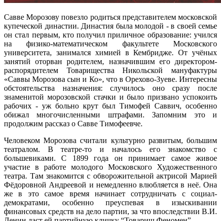
Савве Морозову повезло родиться представителем московской
купеческой династии. Династия была молодой - в своей семье
он стал первым, кто получил приличное образование: учился
на физико-математическом факультете Московского
университета, занимался химией в Кембридже. От учёных
занятий оторван родителем, назначившим его директором-
распорядителем Товарищества Никольской мануфактуры
«Саввы Морозова сын и Ко», что в Орехово-Зуеве. Интересны
обстоятельства назначения: случилось оно сразу после
знаменитой морозовской стачки и было призвано успокоить
рабочих - уж больно крут был Тимофей Саввич, особенно
обижал многочисленными штрафами. Запомним это и
продолжим рассказ о Савве Тимофеевче.
Человеком Морозова считали культурно развитым, большим
театралом. В театре-то и началось его знакомство с
большевиками. С 1899 года он принимает самое живое
участие в работе молодого Московского Художественного
театра. Там знакомится с обворожительной актрисой Марией
Фёдоровной Андреевой и немедленно влюбляется в неё. Она
же в это самое время начинает сотрудничать с социал-
демократами, особенно преуспевая в изыскивании
финансовых средств на дело партии, за что впоследствии В.И.
Ленин даст ей партийную кличку “Товарищ Феномен”.