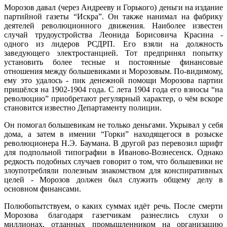
Морозов давал (через Андрееву и Горького) деньги на издание
партийной газеты “Искра”. Он также нанимал на фабрику
деятелей революционного движения. Наиболее известен
случай трудоустройства Леонида Борисовича Красина -
одного из лидеров РСДРП. Его взяли на должность
заведующего электростанцией. Тот предпринял попытку
установить более тесные и постоянные финансовые
отношения между большевиками и Морозовым. По-видимому,
ему это удалось - пик денежной помощи Морозова партии
пришёлся на 1902-1904 года. С лета 1904 года его взносы “на
революцию” приобретают регулярный характер, о чём вскоре
становится известно Департаменту полиции.
Он помогал большевикам не только деньгами. Укрывал у себя
дома, а затем в имении “Горки” находящегося в розыске
революционера Н.Э. Баумана. В другой раз перевозил шрифт
для подпольной типографии в Иваново-Вознесенск. Однако
редкость подобных случаев говорит о том, что большевики не
злоупотребляли полезным знакомством для конспиративных
целей - Морозов должен был служить общему делу в
основном финансами.
Полюбопытствуем, о каких суммах идёт речь. После смерти
Морозова благодаря газетчикам разнеслись слухи о
миллионах, отданных промышленником на организацию