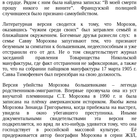
в сердце. Рядом с ним была найдена записка: “В моей смерти
прошу никого не вините”. Французской полицией
случившееся было признано самоубийством.
Литературная версия сводится к тому, что Морозов,
оказавшись “чужим среди своих” был затравлен семьёй и
ближайшим окружением. Богемные друзья разнесли слух: в
семье Савву Морозова запугивают тем, что признают
безумным за симпатии к большевикам, недееспособным и уже
отстранили его от дел. Не о том свидетельствует журнал
заседаний правления Товарищества Никольской
мануфактуры, где факт отстранения не зафиксирован, а также
то, что на собрании пайщиков мануфактуры 17 марта 1905 г.
Савва Тимофеевич был переизбран на свою должность.
Версия убийства Морозова большевиками – легенда
родственников-эмигрантов. Впервые прозвучала она из уст
внучатой племянницы С.Т. Морозова в 1990 г. и была
записана на плёнку американским историком. Якобы жена
Морозова Зинаида Григорьевна, когда прибежала на выстрел,
увидела в окно убегавшего преступника. Иными
документальными свидетельствами эта версия не
подкрепляется, но вряд ли кто-нибудь удивится тому, что она
господствует в российской массовой культуре. Её
придерживается автор биографии Морозова в серии ЖЗЛ,