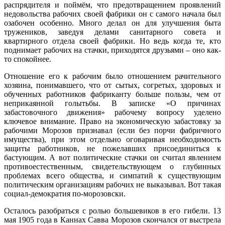
распрядителя и поймём, что предотвращением проявлений
недовольства рабочих своей фабрики он с самого начала был
озабочен особенно. Много делал он для улучшения быта
тружеников, заведуя делами санитарного совета и
квартирного отдела своей фабрики. Но ведь когда те, кто
поднимает рабочих на стачки, приходятся друзьями – оно как-
то спокойнее.
Отношение его к рабочим было отношением рачительного
хозяина, понимавшего, что от сытых, согретых, здоровых и
обученных работников фабриканту больше пользы, чем от
неприкаянной голытьбы. В записке «О причинах
забастовочного движения» рабочему вопросу уделено
ключевое внимание. Право на экономическую забастовку за
рабочими Морозов признавал (если без порчи фабричного
имущества), при этом отдельно оговаривая необходимость
защиты работников, не пожелавших присоединиться к
бастующим. А вот политические стачки он считал явлением
противоестественным, свидетельствующем о глубинных
проблемах всего общества, и симпатий к существующим
политическим организациям рабочих не выказывал. Вот такая
социал-демократия по-морозовски.
Осталось разобраться с ролью большевиков в его гибели. 13
мая 1905 года в Каннах Савва Морозов скончался от выстрела