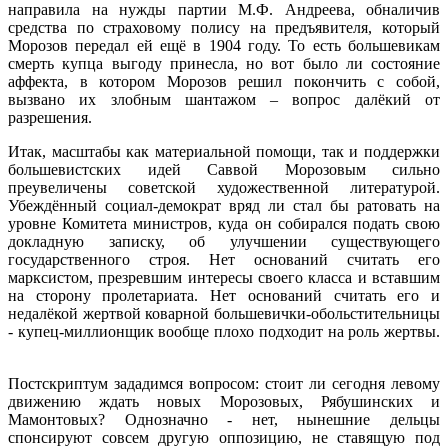
направила на нужды партии М.Ф. Андреева, обналичив
средства по страховому полису на предъявителя, который
Морозов передал ей ещё в 1904 году. То есть большевикам
смерть купца выгоду принесла, но вот было ли состояние
аффекта, в котором Морозов решил покончить с собой,
вызвано их злобным шантажом – вопрос далёкий от
разрешения.
Итак, масштабы как материальной помощи, так и поддержки
большевистских идей Саввой Морозовым сильно
преувеличены советской художественной литературой.
Убеждённый социал-демократ вряд ли стал бы ратовать на
уровне Комитета министров, куда он собирался подать свою
докладную записку, об улучшении существующего
государственного строя. Нет оснований считать его
марксистом, презревшим интересы своего класса и вставшим
на сторону пролетариата. Нет оснований считать его и
недалёкой жертвой коварной большевички-обольстительницы
- купец-миллионщик вообще плохо подходит на роль жертвы.
Постскриптум зададимся вопросом: стоит ли сегодня левому
движению ждать новых Морозовых, Рябушинских и
Мамонтовых? Однозначно - нет, нынешние дельцы
спонсируют совсем другую оппозицию, не ставящую под