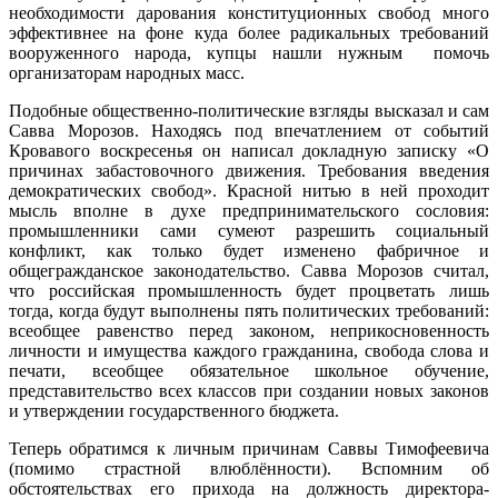
необходимости дарования конституционных свобод много
эффективнее на фоне куда более радикальных требований
вооруженного народа, купцы нашли нужным помочь
организаторам народных масс.
Подобные общественно-политические взгляды высказал и сам
Савва Морозов. Находясь под впечатлением от событий
Кровавого воскресенья он написал докладную записку «О
причинах забастовочного движения. Требования введения
демократических свобод». Красной нитью в ней проходит
мысль вполне в духе предпринимательского сословия:
промышленники сами сумеют разрешить социальный
конфликт, как только будет изменено фабричное и
общегражданское законодательство. Савва Морозов считал,
что российская промышленность будет процветать лишь
тогда, когда будут выполнены пять политических требований:
всеобщее равенство перед законом, неприкосновенность
личности и имущества каждого гражданина, свобода слова и
печати, всеобщее обязательное школьное обучение,
представительство всех классов при создании новых законов
и утверждении государственного бюджета.
Теперь обратимся к личным причинам Саввы Тимофеевича
(помимо страстной влюблённости). Вспомним об
обстоятельствах его прихода на должность директора-