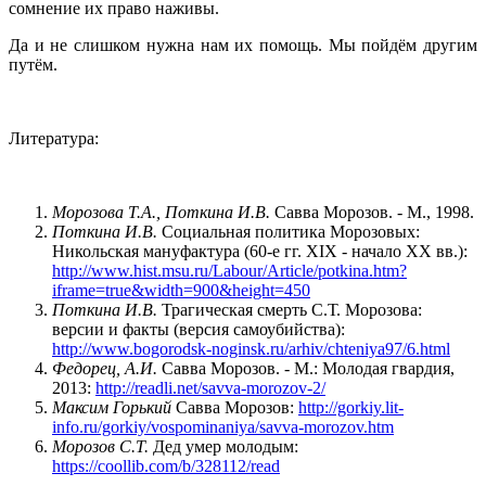
сомнение их право наживы.
Да и не слишком нужна нам их помощь. Мы пойдём другим
путём.
Литература:
Морозова Т.А., Поткина И.В.
Савва Морозов. - М., 1998.
Поткина И.В.
Социальная политика Морозовых:
Никольская мануфактура (60-е гг. XIX - начало XX вв.):
http://www.hist.msu.ru/Labour/Article/potkina.htm?
iframe=true&width=900&height=450
Поткина И.В.
Трагическая смерть С.Т. Морозова:
версии и факты (версия самоубийства):
http://www.bogorodsk-noginsk.ru/arhiv/chteniya97/6.html
Федорец, А.И.
Савва Морозов. - М.: Молодая гвардия,
2013:
http://readli.net/savva-morozov-2/
Максим Горький
Савва Морозов:
http://gorkiy.lit-
info.ru/gorkiy/vospominaniya/savva-morozov.htm
Морозов С.Т.
Дед умер молодым:
https://coollib.com/b/328112/read