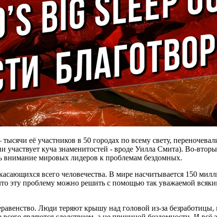
– тысячи её участников в 50 городах по всему свету, переночева
ии участвует куча знаменитостей - вроде Уилла Смита). Во-втор
ь внимание мировых лидеров к проблемам бездомных.
, касающихся всего человечества. В мире насчитывается 150 ми
, что эту проблему можно решить с помощью так уважаемой вся
авенство. Люди теряют крышу над головой из-за безработицы, 
сего являются следствием, а не причиной бездомности. И всё эт