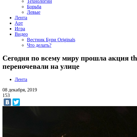
Технологии
Борьба
Левые
Лента
Арт
Игра
Видео
Вестник Бури Originals
Что делать?
Сегодня по всему миру прошла акция the 
переночевали на улице
Лента
08 декабря, 2019
153