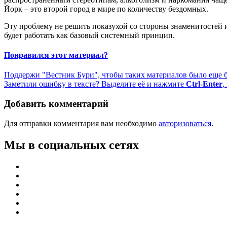
Йорк – это второй город в мире по количеству бездомных.
Эту проблему не решить показухой со стороны знаменитостей 
будет работать как базовый системный принцип.
Понравился этот материал?
Поддержи "Вестник Бури", чтобы таких материалов было еще 
Заметили ошибку в тексте? Выделите её и нажмите
Ctrl-Enter
,
Добавить комментарий
Для отправки комментария вам необходимо
авторизоваться
.
Мы в социальных сетях