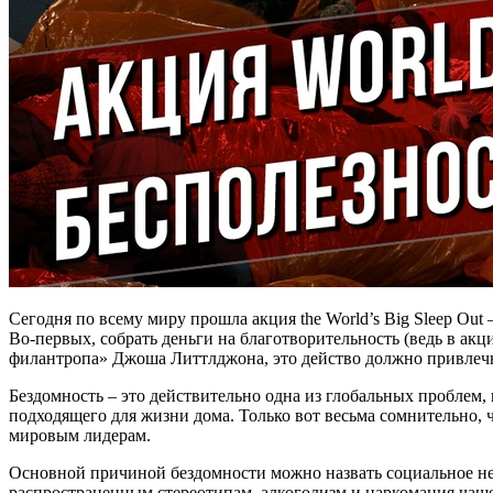
Сегодня по всему миру прошла акция the World’s Big Sleep Out 
Во-первых, собрать деньги на благотворительность (ведь в акц
филантропа» Джоша Литтлджона, это действо должно привлеч
Бездомность – это действительно одна из глобальных проблем
подходящего для жизни дома. Только вот весьма сомнительно
мировым лидерам.
Основной причиной бездомности можно назвать социальное нер
распространенным стереотипам, алкоголизм и наркомания чаще в