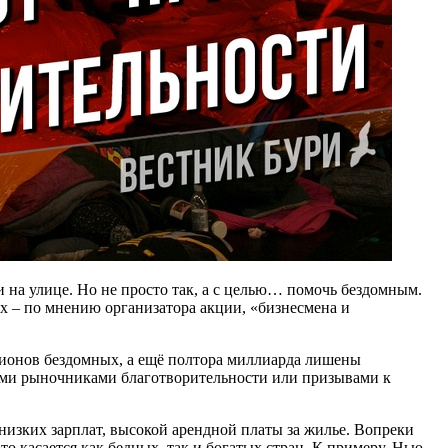
ли на улице. Но не просто так, а с целью… помочь бездомным.
ых – по мнению организатора акции, «бизнесмена и
ллионов бездомных, а ещё полтора миллиарда лишены
кими рыночниками благотворительности или призывами к
низких зарплат, высокой арендной платы за жилье. Вопреки
о касается как бедных, так и богатых стран. К примеру, Нью-