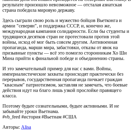
результате произошло невозможное — отсталая азиатская
страна победила мировую державу.
Здесь сыграли свою роль и мужество бойцов Вьетконга и
армии "северян", и поддержка СССР, и, конечно же,
международная кампания солидарности. Если бы студенты и
трудящиеся десятков стран не протестовали против этой
войны, исход её мог быть совсем другим. Антивоенная
пропаганда, марши мира, забастовки, отказы от явок на
призывные пункты — всё это помогло сторонникам Хо Ши
Мина прийти к финальной победе и объединению страны.
И это замечательный пример для нас с вами. Войны,
империалистические захваты происходят практически без
перерывов, государственная пропаганда пичкает граждан
"квасным" патриотизмом, заставляя не замечать, что боевые
действия идут на благо лишь узкой прослойке правящего
класса.
Поэтому будьте сознательными, будьте активными. И не
забывайте уроки Вьетнама.
#vb_feed #история #Вьетнам #США
Авторы:
Alisa