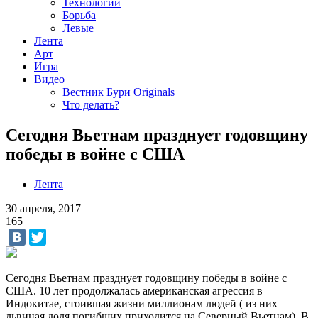
Технологии
Борьба
Левые
Лента
Арт
Игра
Видео
Вестник Бури Originals
Что делать?
Сегодня Вьетнам празднует годовщину
победы в войне с США
Лента
30 апреля, 2017
165
Сегодня Вьетнам празднует годовщину победы в войне с
США. 10 лет продолжалась американская агрессия в
Индокитае, стоившая жизни миллионам людей ( из них
львиная доля погибших приходится на Северный Вьетнам). В