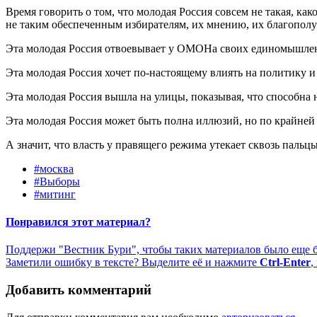
Время говорить о том, что молодая Россия совсем не такая, ка
не таким обеспеченным избирателям, их мнению, их благополу
Эта молодая Россия отвоевывает у ОМОНа своих единомышлен
Эта молодая Россия хочет по-настоящему влиять на политику и 
Эта молодая Россия вышла на улицы, показывая, что способна
Эта молодая Россия может быть полна иллюзий, но по крайней 
А значит, что власть у правящего режима утекает сквозь пальцы
#москва
#Выборы
#митинг
Понравился этот материал?
Поддержи "Вестник Бури", чтобы таких материалов было еще 
Заметили ошибку в тексте? Выделите её и нажмите
Ctrl-Enter
,
Добавить комментарий