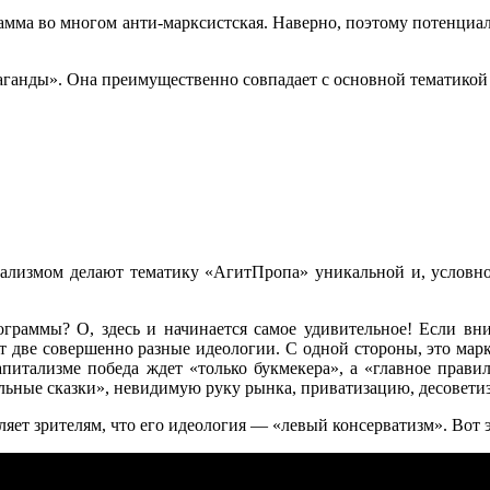
а во многом анти-марксистская. Наверно, поэтому потенциальн
аганды». Она преимущественно совпадает с основной тематикой
рализмом делают тематику «АгитПропа» уникальной и, условн
граммы? О, здесь и начинается самое удивительное! Если вни
ает две совершенно разные идеологии. С одной стороны, это ма
капитализме победа ждет «только букмекера», а «главное прав
льные сказки», невидимую руку рынка, приватизацию, десоветиз
ляет зрителям, что его идеология — «левый консерватизм». Вот э