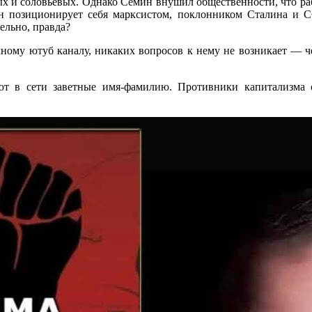
ых и соловьёвых. Однако Сёмин внушил общественности, что раб
он позиционирует себя марксистом, поклонником Сталина и С
тельно, правда?
чному ютуб каналу, никаких вопросов к нему не возникает — ч
 в сети заветные имя-фамилию. Противники капитализма с