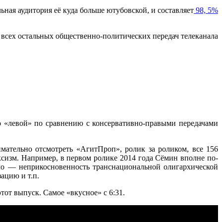
ая аудитория её куда больше ютубовской, и составляет
98, 5%
 всех остальных общественно-политических передач телеканала
о «левой» по сравнению с консервативно-правыми передачами
мательно отсмотреть «АгитПроп», ролик за роликом, все 156
рксизм. Например, в первом ролике 2014 года Сёмин вполне по-
ило — неприкосновенность транснациональной олигархической
ацию и т.п.
тот выпуск. Самое «вкусное» с 6:31.