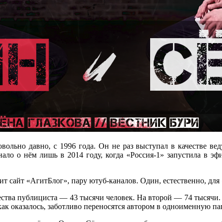
ольно давно, с 1996 года. Он не раз выступал в качестве вед
знало о нём лишь в 2014 году, когда «Россия-1» запустила в 
дит сайт «АгитБлог», пару ютуб-каналов. Один, естественно, д
ства публициста — 43 тысячи человек. На второй — 74 тысячи.
ак оказалось, заботливо переносятся автором в одноименную па