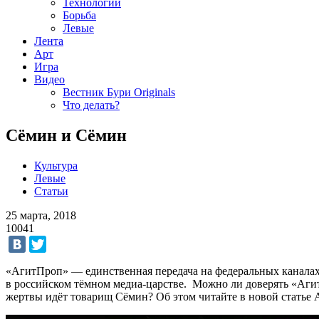
Технологии
Борьба
Левые
Лента
Арт
Игра
Видео
Вестник Бури Originals
Что делать?
Сёмин и Сёмин
Культура
Левые
Статьи
25 марта, 2018
10041
«АгитПроп»
—
единственная передача на федеральных канала
в российском тёмном медиа-царстве. Можно ли доверять «Агит
жертвы идёт товарищ Сёмин? Об этом читайте в новой статье 