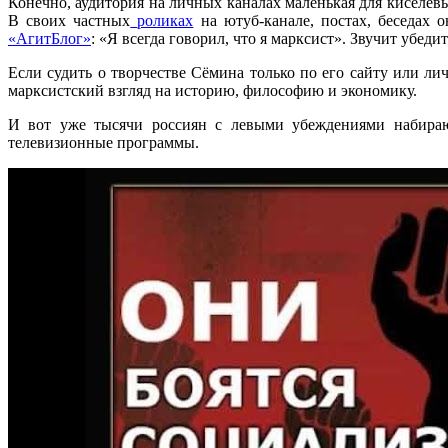
Конечно, аудитория на личных каналах маленькая для киселёв
В своих частных
роликах
на ютуб-канале, постах, беседах 
«АгитБлог»
: «Я всегда говорил, что я марксист». Звучит убеди
Если судить о творчестве Сёмина только по его сайту или ли
марксистский взгляд на историю, философию и экономику.
И вот уже тысячи россиян с левыми убеждениями набирают
телевизионные программы.