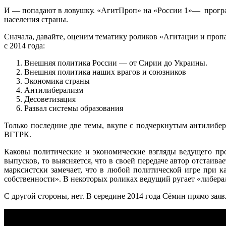
И — попадают в ловушку. «АгитПроп» на «России 1»— программ
населения страны.
Сначала, давайте, оценим тематику роликов «Агитации и проп
с 2014 года:
Внешняя политика России — от Сирии до Украины.
Внешняя политика наших врагов и союзников
Экономика страны
Антилиберализм
Десоветизация
Развал системы образования
Только последние две темы, вкупе с подчеркнутым антилибе
ВГТРК.
Каковы политические и экономические взгляды ведущего про
выпусков, то выясняется, что в своей передаче автор отстаив
марксистски замечает, что в любой политической игре при 
собственности». В некоторых роликах ведущий ругает «либера
С другой стороны, нет. В середине 2014 года Сёмин прямо заяв