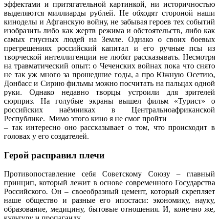
эффектами и притягательной картинкой, ни историчностью
выделяются миллиарды рублей. Не обходят стороной наши
киноделы и Афганскую войну, не забывая героев тех событий
изобразить либо как жертв режима и обстоятельств, либо как
самых гнусных людей на Земле. Однако о своих боевых
прегрешениях российский капитал и его ручные псы из
творческой интеллигенции не любят рассказывать. Несмотря
на травматический опыт: о Чеченских войнах пока что снято
не так уж много за прошедшие годы, а про Южную Осетию,
Донбасс и Сирию фильмы можно посчитать на пальцах одной
руки. Однако недавно творцы устроили для зрителей
сюрприз. На голубые экраны вышел фильм «Турист» о
российских наёмниках в Центральноафриканской
Республике. Мимо этого кино я не смог пройти
– так интересно оно рассказывает о том, что происходит в
головах у его создателей.
Герой расправил плечи
Противопоставление себя Советскому Союзу – главный
принцип, который лежит в основе современного Государства
Российского. Он – своеобразный цемент, который скрепляет
наше общество и разные его ипостаси: экономику, науку,
образование, медицину, бытовые отношения. И, конечно же,
культуру и пропаганду.