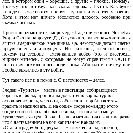
лес, в котором одни – хорошие, а другие – плохие. Почему?
Потому, что потому, - как сказал однажды Путин. Как будто
киноделы стесняются принять ту или иную точку зрения.
Хотя в этом нет ничего абсолютно плохого, особенно при
съёмках агитки.
Просто пересмотрите, например, «Падение Чёрного Ястреба»
Ридли Скотта на досуге. Да, безусловно, картина – чистейшая
агитка американской военщины. Да, некоторые детали слегка
преувеличены или опущены. Но зрителю дают чётко понять,
почему на стороне американцев добро (это и расстрелы
мирных жителей, с которыми не могут справиться в ООН и
показания похищенного подельника Айдида) и почему они
вообще ввязались в эту войну.
Тут такого нет и в помине. О неточностях – далее.
Злодеи «Туриста» – местные повстанцы, собирающиеся
сорвать выборы, прописаны достаточно карикатурно:
основная их цель, чего они, собственно, и добиваются –
грабить и насиловать. И на общем сборе командир этого
бандитского сброда обещает своим, что они так смогут
«развлекаться» целый год. Главная мотивация сравнима разве
что с наставлением на бой капитаном Каном из
«Сталинграда» Бондарчука. Там тоже, если вы, конечно,
помните, были пафосные монологи в духе «в Индии у всех