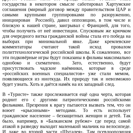
государства в некотором смысле саботировал Хартумские
соглашения (мирный договор между правительством ЦАР и
самыми крупными группировками по разоружению,
инициирован Россией), давил оппозицию, в том числе и
близкую к нашей стране, заигрывал с Францией, для того,
чтобы получить от неё инвестиции. Спусковым же крючком
для очередного витка гражданской войны стала его победа на
выборах при минимальной явке. Даже кремлевские
комментаторы считают такой исход провалом
политтехнологической российской школы. К сожалению, все
эти подковёрные игры будут показаны в фильмы максимально
однобоко и схематично. Зато, естественно, будут
присутствовать чадские наёмники, которые в среде
«российских военных специалистов» уже стали мемом,
появляющиеся из ниоткуда. Их природу так и невозможно
будет узнать. Хоть и даётся намёк на их западный след.
В «Туристе» также прослеживается ещё одна черта, которая
роднит его с другими патриотическими российскими
фильмами. Презрения к врагу пытаются вызвать тем, что он
воюет «крысиными» методами. То есть использует
гражданское население – беззащитных женщин и детей. Так
было, например, в «Балканском рубеже» где перед самой
атакой в разведку выходит маленький мальчик на велосипеде.
И даже во второй части «Шугалея». Там псевдоопозиция