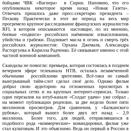
бойцами ЧВК «Вагнера» в Сирии. Напомню, что его
опубликовала некоторое время назад «Новая Газета».
Отвечать пришлось даже пресс-секретарю президента –
Пескову. Практически в этот же период на весь мир
прогремело крупное расследование французских журналистов
RFI, в котором описываются настоящие, по их мнению,
боевые «подвиги» российских наёмников: изнасилования,
убийства и грабежи. Подливает масла в огонь и смерть трёх
российских журналистов: Орхана Джемаля, Александра
Расторгуева и Кирилла Радченко. Её связывают именно с этой
частной военной компанией.
Скандалы не помогли: премьера, которая состоялась в позднем
вечернем эфире телеканала НТВ, осталась незамеченной
обычными российскими зрителями. Всё-таки не самый
выигрышный тайм-слот сделал своё дело. Однако фильм
добрал свою аудиторию на отложенных просмотрах в
социальных сетях и на крупных интернет-сервисах. Только
один перезалив на ютуб-канале «Солдат удачи» уже собрал ,
на момент публикации рецензии, за две недели более пяти
миллионов просмотров. Для сравнения, у «Балканского
рубежа», который вышел более двух лет назад – 2,9
миллиона. Более того, для людей, отправлявшихся в
подобного рода «коммерческие» командировки, фильм уже
стал культовым. И это объяснимо. Ведь он первый в России в