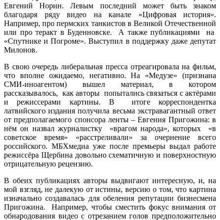
Евгений Норин. Левым последний может быть знаком
благодаря ряду видео на канале «Цифровая история».
Например, про пермских танкистов в Великой Отечественной
или про теракт в Буденновске. А также публикациями на
«Спутнике и Погроме». Выступил в поддержку даже депутат
Милонов.
В свою очередь либеральная пресса отреагировала на фильм,
что вполне ожидаемо, негативно. На «Медузе» (признана
СМИ-иноагентом) вышел материал, в котором
рассказывалось, как авторы попытались связаться с актёрами
и режиссерами картины. В итоге корреспондентка
латвийского издания получила весьма экстравагантный ответ
от предполагаемого спонсора ленты – Евгения Пригожина: в
нём он назвал журналистку «врагом народа», которых «в
советское время» «расстреливали» за очернение всего
российского. МБХмедиа уже после премьеры выдал работе
режиссёра Щербина довольно схематичную и поверхностную
отрицательную рецензию.
В обеих публикациях авторы выдвигают интересную, и, на
мой взгляд, не далекую от истины, версию о том, что картина
изначально создавалась для обеления репутации бизнесмена
Пригожина. Например, чтобы сместить фокус внимания от
обнародования видео с отрезанием голов предположительно