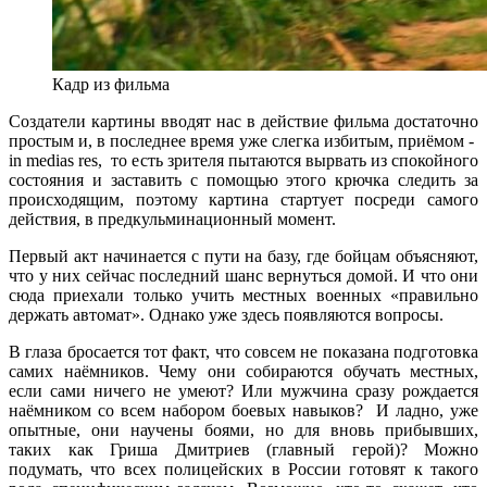
Кадр из фильма
Создатели картины вводят нас в действие фильма достаточно
простым и, в последнее время уже слегка избитым, приёмом -
in medias res, то есть зрителя пытаются вырвать из спокойного
состояния и заставить с помощью этого крючка следить за
происходящим, поэтому картина стартует посреди самого
действия, в предкульминационный момент.
Первый акт начинается с пути на базу, где бойцам объясняют,
что у них сейчас последний шанс вернуться домой. И что они
сюда приехали только учить местных военных «правильно
держать автомат». Однако уже здесь появляются вопросы.
В глаза бросается тот факт, что совсем не показана подготовка
самих наёмников. Чему они собираются обучать местных,
если сами ничего не умеют? Или мужчина сразу рождается
наёмником со всем набором боевых навыков? И ладно, уже
опытные, они научены боями, но для вновь прибывших,
таких как Гриша Дмитриев (главный герой)? Можно
подумать, что всех полицейских в России готовят к такого