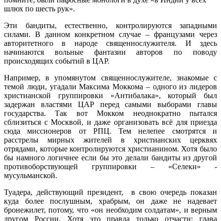
шлюх по шесть рук».
Эти бандиты, естественно, контролируются западными
силами. В данном конкретном случае – французами через
авторитетного в народе священнослужителя. И здесь
начинаются вольные фантазии авторов по поводу
происходящих событий в ЦАР.
Например, в упомянутом священнослужителе, знакомые с
темой люди, угадали Максима Моккома – одного из лидеров
христианской группировки «Антибалака», который был
задержан властями ЦАР перед самыми выборами главы
государства. Так вот Мокком неоднократно пытался
сблизиться с Москвой, и даже организовать всё для приезда
сюда миссионеров от РПЦ. Тем нелепее смотрятся и
расстрелы мирных жителей в христианских церквях
отрядами, которые контролируются христианином. Хотя было
бы намного логичнее если бы это делали бандиты из другой
противоборствующей группировки – «Селеки» -
мусульманской.
Туадера, действующий президент, в свою очередь показан
куда более послушным, храбрым, он даже не надевает
бронежилет, потому, что «он необходим солдатам», и верным
другом России. Хотя это правда только отчасти: глава