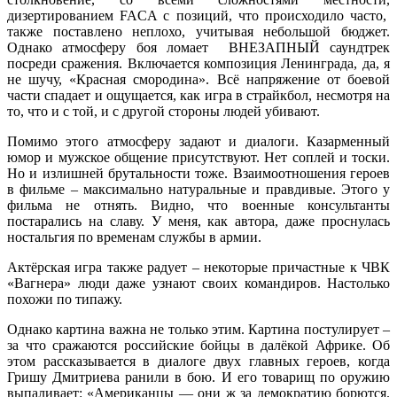
дизертированием FACA с позиций, что происходило часто,
также поставлено неплохо, учитывая небольшой бюджет.
Однако атмосферу боя ломает ВНЕЗАПНЫЙ саундтрек
посреди сражения. Включается композиция Ленинграда, да, я
не шучу, «Красная смородина». Всё напряжение от боевой
части спадает и ощущается, как игра в страйкбол, несмотря на
то, что и с той, и с другой стороны людей убивают.
Помимо этого атмосферу задают и диалоги. Казарменный
юмор и мужское общение присутствуют. Нет соплей и тоски.
Но и излишней брутальности тоже. Взаимоотношения героев
в фильме – максимально натуральные и правдивые. Этого у
фильма не отнять. Видно, что военные консультанты
постарались на славу. У меня, как автора, даже проснулась
ностальгия по временам службы в армии.
Актёрская игра также радует – некоторые причастные к ЧВК
«Вагнера» люди даже узнают своих командиров. Настолько
похожи по типажу.
Однако картина важна не только этим. Картина постулирует –
за что сражаются российские бойцы в далёкой Африке. Об
этом рассказывается в диалоге двух главных героев, когда
Гришу Дмитриева ранили в бою. И его товарищ по оружию
выпаливает: «Американцы — они ж за демократию борются.