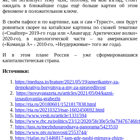
ожидать в ближайшие годы ещё больше картин об этом
феномене в положительном ключе.
В своём пафосе и по картинке, как и сам «Турист», они будут
ровняться скорее на китайские картины по схожей тематике
(«Снайпер» 2019-го года или «Авангард: Арктические волки»
2020-го), в идеологической части – на американские
(«Команда А» - 2010-го, «Неудержимые» того же года).
И в этом плане Россия – уже сформировавшаяся
капиталистическая страна.
Источники:
https://meduza.io/feature/2021/05/19/amerikantsy-za-
demokratiyu-boryutsya-a-my-za-spravedlivost
https://novayagazeta.ru/articles/2021/05/04/kazni-
iznasilovaniia-grabezhi
https://ria.ru/20180601/1521817838.html
https://ria.ru/20210323/tsar-1602450692.html
https://www.vesti.ru/article/1331594
https://www.rbc.ru/politics/23/12/2020/5fe30e5c9a79476746fc
https://tass.ru/mezhdunarodnaya-panorama/5423510
https://www.ntv.ru/novosti/2553744/
https://riafan.ru/1446817-tam-gde-nashi-mirnaya-zhizn-