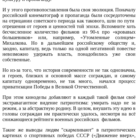
И у этого противопоставления была своя эволюция. Поначалу
российский кинематограф и пропаганда были сосредоточены
на отрицании советского периода как такового, шли по пути
отрешения от героев и ценностей той эпохи. Вспомните хоть
бесчисленное количество фильмов из 90-х про «кровавых
большевиков» или, например, «Утомленные солнцем»
Михалкова. Но в дальнейшем российскому обществу и,
заодно, капиталу, ведь только на одной негативной повестке
невозможно удержать власть, понадобились уже свои
собственные.
Но из-за того, что история современности не так однозначна,
и героев, близких и основной массе сограждан, и самому
капиталу одновременно, не так много, начался процесс
приватизации Победы в Великой Отечественной.
При этом киноделы добавляют в каждый такой фильм своё
экстравагантное видение патриотизма: умирать надо не за
режим, а за абстрактную родину. В целом, внушить эту идею в
головы сограждан им практически удалось, несмотря на всё
снижающиеся рейтинги военных российских фильмов.
Такие же выводы людям "скармливают" в патриотических
картинах о спортивных победах СССР («Движение вверх»,