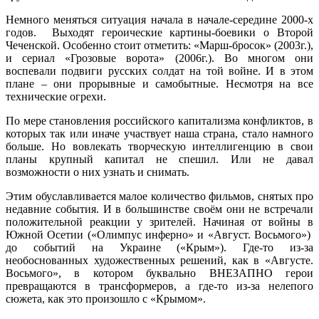
Немного меняться ситуация начала в начале-середине 2000-х
годов. Выходят героические картины-боевики о Второй
Чеченской. Особенно стоит отметить: «Марш-бросок» (2003г.),
и сериал «Грозовые ворота» (2006г.). Во многом они
воспевали подвиги русских солдат на той войне. И в этом
плане – они прорывные и самобытные. Несмотря на все
технические огрехи.
По мере становления российского капитализма конфликтов, в
которых так или иначе участвует наша страна, стало намного
больше. Но вовлекать творческую интеллигенцию в свои
планы крупный капитал не спешил. Или не давал
возможности о них узнать и снимать.
Этим обуславливается малое количество фильмов, снятых про
недавние события. И в большинстве своём они не встречали
положительной реакции у зрителей. Начиная от войны в
Южной Осетии («Олимпус инферно» и «Август. Восьмого»)
до событий на Украине («Крым»). Где-то из-за
необоснованных художественных решений, как в «Августе.
Восьмого», в котором буквально ВНЕЗАПНО герои
превращаются в трансформеров, а где-то из-за нелепого
сюжета, как это произошло с «Крымом».