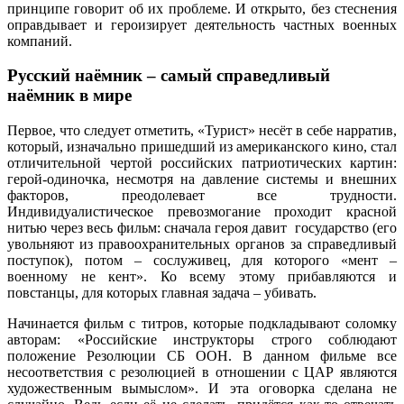
принципе говорит об их проблеме. И открыто, без стеснения
оправдывает и героизирует деятельность частных военных
компаний.
Русский наёмник – самый справедливый
наёмник в мире
Первое, что следует отметить, «Турист» несёт в себе нарратив,
который, изначально пришедший из американского кино, стал
отличительной чертой российских патриотических картин:
герой-одиночка, несмотря на давление системы и внешних
факторов, преодолевает все трудности.
Индивидуалистическое превозмогание проходит красной
нитью через весь фильм: сначала героя давит государство (его
увольняют из правоохранительных органов за справедливый
поступок), потом – сослуживец, для которого «мент –
военному не кент». Ко всему этому прибавляются и
повстанцы, для которых главная задача – убивать.
Начинается фильм с титров, которые подкладывают соломку
авторам: «Российские инструкторы строго соблюдают
положение Резолюции СБ ООН. В данном фильме все
несоответствия с резолюцией в отношении с ЦАР являются
художественным вымыслом». И эта оговорка сделана не