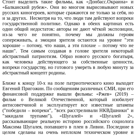
Стоит выделить такие фильмы, как «Донбасс.Окраина» и
«Балканский рубеж». Они во многом вырисовывают новых
русских киногероев, которые сражаются не только за себя, но
и за других. Несмотря на то, что люди там действуют вопреки
государственной политике. Однако в обеих картинах есть
один общий недостаток: авторы не дают чёткой экспозиции,
из-за чего не понятно, почему мы должны героям
сопереживать, а эмоции зрителя остаются на уровне "эти
хорошие – потому, что наши, а эти плохие – потому что не
наши". Тем самым создавая в голове зрителя некоторый
абстрактный патриотизм. Образ нового русского богатыря,
как человека действующего за собственные ценности,
вопреки государству, но готового умереть в любую минуту за
абстрактный концепт родины.
Ближе к концу 10-х на поле патриотического кино выходит
Евгений Пригожин. По сообщениям различных СМИ, при его
финансовой поддержке вышли фильмы: «Ржев» (2019) –
фильм о Великой Отечественной, который изобилует
антисоветчиной и эксплуатирует все известные штампы
("победили – вопреки", "всех расстреливали НКВДшники" и
"закидали трупами"), «Шугалей» и «Шугалей 2»,
рассказывающие реальную историю российского социолога
Максима Шугалея, попавшего в плен в Ливии. Последние в
целом сделаны на очень неплохом техническом уровне и