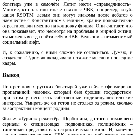
богатырь уже в самолёте. Летит нести «справедливость».
Многие, кто так или иначе связан с ЧВК, например, ютуб-
канал RSOTM, левым они могут знакомы после дебатов о
наёмчестве с Константином Сёминым, крайне положительно
отреагировали именно на концовку фильма. Они считают, что
она показывает, что несмотря на проблемы в мирной жизни,
ты можешь всегда найти себя в ЧВК. Ведь они – незаменимый
социальный лифт.
И, к сожалению, с ними сложно не согласиться. Думаю, и
создатели «Туриста» вкладывали похожие мысли в последние
кадры.
Вывод
Портрет новых русских богатырей уже сейчас сформирован
пропагандой: человек, который был брошен государством,
при этом у него есть собственные индивидуалистические
интересы. Умирать же он готов не столько за режим, сколько
за абстрактный концепт родины.
Фильм «Турист» режиссёра Щербинина, до того снимавшего
сериалы о спецназовцах, подводниках, полицейских –
типичный представитель патриотического кино. И, конечно
же, он легализует тему ЧВК, поэтому, на мой взгляд, стоит