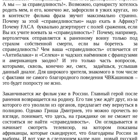
А мы — за справедливость!». Возможно, сценаристу хотелось
родить мем, и его, конечно же, зафорсили в узких кругах, но
в контексте фильма фраза звучит максимально странно.
Почему за этой «справедливостью» надо ехать в Африку?
Почему FACA буквально дезертирует с полей сражения, если
Вы их учите воевать за «справедливость»? Почему, например,
вертолетчик отправляется к раненному воину только под
страхом собственной смерти, если вы боретесь за
справедливость? Чем ваша «справедливость» отличается от
«Антибалаки» и «Селеки» и чадских наёмников с французами
и американцев заодно? И это только часть вопросов,
которыми, сквозь, конечно же, смех, задаёшься, услышав
данный диалог. Для широкого зрителя, знакомого в том числе
с фактами не самого благородного поведения ЧВКашников –
это будет попросту не ясно.
Заканчивается же фильм уже в России. Главный герой после
ранения возвращается на родину. Его там уже ждёт друг, из-за
которого его уволили из органов, предлагает ему вернуться в
полицию. Однако Гриша Дмитриев, это можно прочесть во
взгляде, понимает, что здесь, на гражданке он не сможет не
состояться не найти «справедливость». Он оглядывается и
начинает смотреть телевизор, на котором показаны
африканцы, которые скандируют, что благодарны России за
выборы. И вот уже в следующем кадре наш новый русский