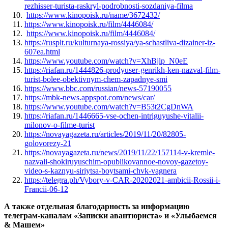
rezhisser-turista-raskryl-podrobnosti-sozdaniya-filma
https://www.kinopoisk.ru/name/3672432/
https://www.kinopoisk.ru/film/4446084/
https://www.kinopoisk.ru/film/4446084/
https://rusplt.ru/kulturnaya-rossiya/ya-schastliva-dizainer-iz-
607ea.html
https://www.youtube.com/watch?v=XhBjlp_N0eE
https://riafan.ru/1444826-prodyuser-genrikh-ken-nazval-film-
turist-bolee-obektivnym-chem-zapadnye-smi
https://www.bbc.com/russian/news-57190055
https://mbk-news.appspot.com/news/car/
https://www.youtube.com/watch?v=B53t2CgDnWA
https://riafan.ru/1446665-vse-ochen-intriguyushe-vitalii-
milonov-o-filme-turist
https://novayagazeta.ru/articles/2019/11/20/82805-
golovorezy-21
https://novayagazeta.ru/news/2019/11/22/157114-v-kremle-
nazvali-shokiruyuschim-opublikovannoe-novoy-gazetoy-
video-s-kaznyu-siriytsa-boytsami-chvk-vagnera
https://telegra.ph/Vybory-v-CAR-20202021-ambicii-Rossii-i-
Francii-06-12
А также отдельная благодарность за информацию
телеграм-каналам «Записки авантюриста» и «Улыбаемся
& Машем»