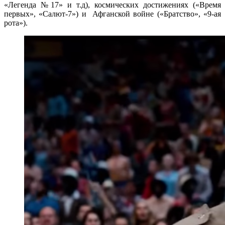
«Легенда №17» и т.д), космических достижениях («Время
первых», «Салют-7») и Афганской войне («Братство», «9-ая
рота»).