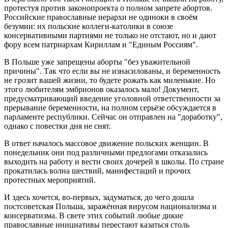
протестуя против законопроекта о полном запрете абортов.
Российские православные иерархи не одиноки в своём
безумии: их польские коллеги-католики в союзе
консервативными партиями не только не отстают, но и дают
фору всем патриархам Кириллам и "Единым Россиям".
В Польше уже запрещены аборты "без уважительной
причины". Так что если вы не изнасилованы, и беременность
не грозит вашей жизни, то будете рожать как миленькие. Но
этого любителям эмбрионов оказалось мало! Документ,
предусматривающий введение уголовной ответственности за
прерывание беременности, на полном серьёзе обсуждается в
парламенте республики. Сейчас он отправлен на "доработку",
однако с повестки дня не снят.
В ответ началось массовое движение польских женщин. В
понедельник они под различными предлогами отказались
выходить на работу и вести своих дочерей в школы. По стране
прокатилась волна шествий, манифестаций и прочих
протестных мероприятий.
И здесь хочется, во-первых, задуматься, до чего дошла
постсоветская Польша, заражённая вирусом национализма и
консерватизма. В свете этих событий любые дикие
православные инициативы перестают казаться столь