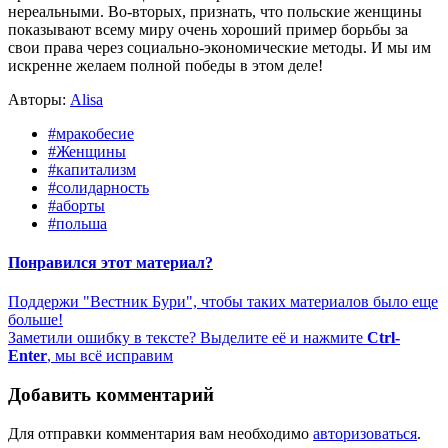
нереальными. Во-вторых, признать, что польские женщины
показывают всему миру очень хороший пример борьбы за
свои права через социально-экономические методы. И мы им
искренне желаем полной победы в этом деле!
Авторы:
Alisa
#мракобесие
#Женщины
#капитализм
#солидарность
#аборты
#польша
Понравился этот материал?
Поддержи "Вестник Бури", чтобы таких материалов было еще
больше!
Заметили ошибку в тексте? Выделите её и нажмите
Ctrl-
Enter
, мы всё исправим
Добавить комментарий
Для отправки комментария вам необходимо
авторизоваться
.