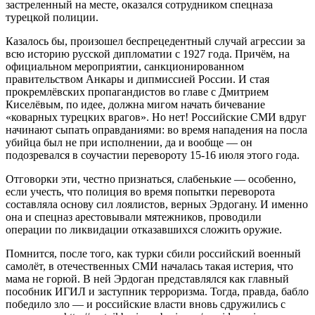
застреленный на месте, оказался сотрудником спецназа
турецкой полиции.
Казалось бы, произошел беспрецедентный случай агрессии за
всю историю русской дипломатии с 1927 года. Причём, на
официальном мероприятии, санкционированном
правительством Анкары и дипмиссией России. И стая
прокремлёвских пропагандистов во главе с Дмитрием
Киселёвым, по идее, должна мигом начать бичевание
«коварных турецких врагов». Но нет! Российские СМИ вдруг
начинают сыпать оправданиями: во время нападения на посла
убийца был не при исполнении, да и вообще — он
подозревался в соучастии перевороту 15-16 июля этого года.
Отговорки эти, честно признаться, слабенькие — особенно,
если учесть, что полиция во время попытки переворота
составляла основу сил лоялистов, верных Эрдогану. И именно
она и спецназ арестовывали мятежников, проводили
операции по ликвидации отказавшихся сложить оружие.
Помнится, после того, как турки сбили российский военный
самолёт, в отечественных СМИ началась такая истерия, что
мама не горюй. В ней Эрдоган представлялся как главный
пособник ИГИЛ и заступник терроризма. Тогда, правда, бабло
победило зло — и российские власти вновь сдружились с