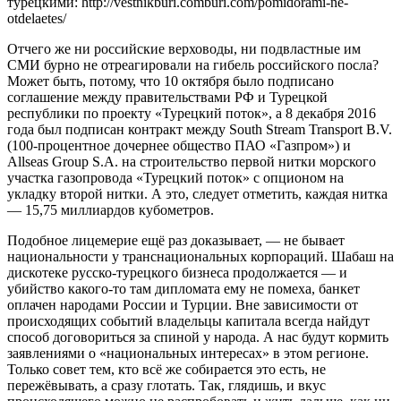
турецкими: http://vestnikburi.comburi.com/pomidorami-ne-
otdelaetes/
Отчего же ни российские верховоды, ни подвластные им
СМИ бурно не отреагировали на гибель российского посла?
Может быть, потому, что 10 октября было подписано
соглашение между правительствами РФ и Турецкой
республики по проекту «Турецкий поток», а 8 декабря 2016
года был подписан контракт между South Stream Transport B.V.
(100-процентное дочернее общество ПАО «Газпром») и
Allseas Group S.A. на строительство первой нитки морского
участка газопровода «Турецкий поток» с опционом на
укладку второй нитки. А это, следует отметить, каждая нитка
— 15,75 миллиардов кубометров.
Подобное лицемерие ещё раз доказывает, — не бывает
национальности у транснациональных корпораций. Шабаш на
дискотеке русско-турецкого бизнеса продолжается — и
убийство какого-то там дипломата ему не помеха, банкет
оплачен народами России и Турции. Вне зависимости от
происходящих событий владельцы капитала всегда найдут
способ договориться за спиной у народа. А нас будут кормить
заявлениями о «национальных интересах» в этом регионе.
Только совет тем, кто всё же собирается это есть, не
пережёвывать, а сразу глотать. Так, глядишь, и вкус