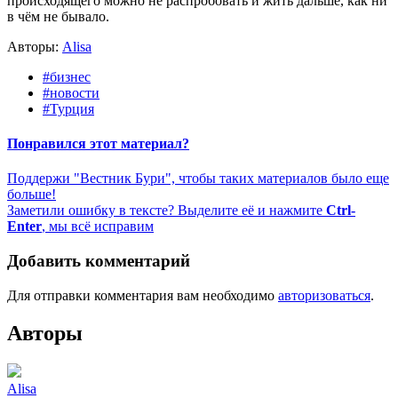
происходящего можно не распробовать и жить дальше, как ни
в чём не бывало.
Авторы:
Alisa
#бизнес
#новости
#Турция
Понравился этот материал?
Поддержи "Вестник Бури", чтобы таких материалов было еще
больше!
Заметили ошибку в тексте? Выделите её и нажмите
Ctrl-
Enter
, мы всё исправим
Добавить комментарий
Для отправки комментария вам необходимо
авторизоваться
.
Авторы
Alisa