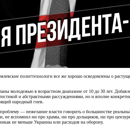
емлевские политтехнологи все же хорошо осведомлены о растущ
ланы молодежью в возрастном диапазоне от 10 до 30 лет. Добав
тистикой и абстрактными рассуждениями, но и вполне конкретны
оящий народный гнев.
ю проблему — нежелание власти говорить о большинстве реальн
и, не вспомнил ни про храмы, ни про дольщиков, ни про цензу
никак не меньше Украины или расходов на оборону.