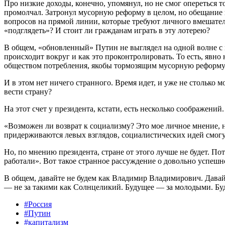
Про низкие доходы, конечно, упомянул, но не смог опереться т
промолчал. Затронул мусорную реформу в целом, но обещание 
вопросов на прямой линии, которые требуют личного вмешатель
«подглядеть»? И стоит ли гражданам играть в эту лотерею?
В общем, «обновленный» Путин не выглядел на одной волне с
происходит вокруг и как это проконтролировать. То есть, явн
обществом потребления, якобы тормозящим мусорную реформу
И в этом нет ничего странного. Время идет, и уже не столько
вести страну?
На этот счет у президента, кстати, есть несколько соображен
«Возможен ли возврат к социализму? Это мое личное мнение, н
придерживаются левых взглядов, социалистических идей смогу
Но, по мнению президента, стране от этого лучше не будет. П
работали». Вот такое странное рассуждение о довольно успеш
В общем, давайте не будем как Владимир Владимирович. Давайте
— не за такими как Солнцеликий. Будущее — за молодыми. Бу
#Россия
#Путин
#капитализм