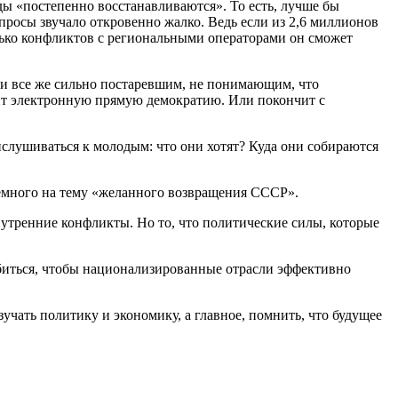
оды «постепенно восстанавливаются». То есть, лучше бы
просы звучало откровенно жалко. Ведь если из 2,6 миллионов
олько конфликтов с региональными операторами он сможет
и все же сильно постаревшим, не понимающим, что
дрит электронную прямую демократию. Или покончит с
ислушиваться к молодым: что они хотят? Куда они собираются
 немного на тему «желанного возвращения СССР».
нутренние конфликты. Но то, что политические силы, которые
добиться, чтобы национализированные отрасли эффективно
зучать политику и экономику, а главное, помнить, что будущее