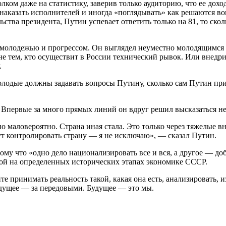
олком даже на статистику, заверив только аудиторию, что ее дох
наказать исполнителей и иногда «поглядывать» как решаются во
ства президента, Путин успевает ответить только на 81, то ск
 молодежью и прогрессом. Он выглядел неуместно молодящимся 
о не тем, кто осуществит в России технический рывок. Или вне
.
 молодые должны задавать вопросы Путину, сколько сам Путин пр
ий. Впервые за много прямых линий он вдруг решил высказаться
о маловероятно. Страна иная стала. Это только через тяжелые в
т контролировать страну — я не исключаю», — сказал Путин.
отому что «одно дело национализировать все и вся, а другое — 
ной на определенных исторических этапах экономике СССР.
 принимать реальность такой, какая она есть, анализировать, и
дущее — за передовыми. Будущее — это мы.