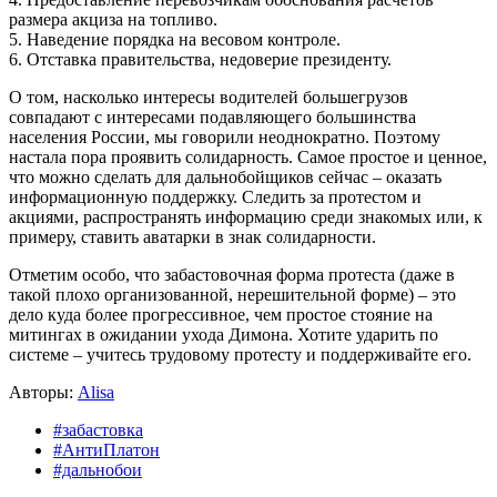
размера акциза на топливо.
5. Наведение порядка на весовом контроле.
6. Отставка правительства, недоверие президенту.
О том, насколько интересы водителей большегрузов
совпадают с интересами подавляющего большинства
населения России, мы говорили неоднократно. Поэтому
настала пора проявить солидарность. Самое простое и ценное,
что можно сделать для дальнобойщиков сейчас – оказать
информационную поддержку. Следить за протестом и
акциями, распространять информацию среди знакомых или, к
примеру, ставить аватарки в знак солидарности.
Отметим особо, что забастовочная форма протеста (даже в
такой плохо организованной, нерешительной форме) – это
дело куда более прогрессивное, чем простое стояние на
митингах в ожидании ухода Димона. Хотите ударить по
системе – учитесь трудовому протесту и поддерживайте его.
Авторы:
Alisa
#забастовка
#АнтиПлатон
#дальнобои