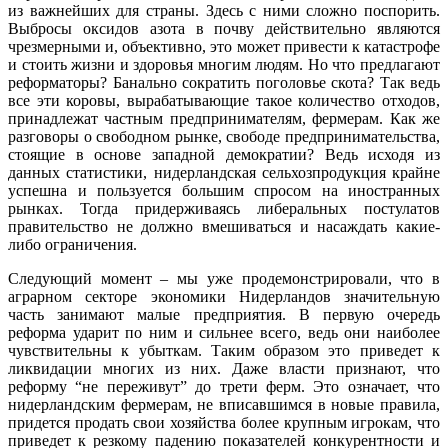
из важнейших для страны. Здесь с ними сложно поспорить.
Выбросы оксидов азота в почву действительно являются
чрезмерными и, объективно, это может привести к катастрофе
и стоить жизни и здоровья многим людям. Но что предлагают
реформаторы? Банально сократить поголовье скота? Так ведь
все эти коровы, вырабатывающие такое количество отходов,
принадлежат частным предпринимателям, фермерам. Как же
разговоры о свободном рынке, свободе предпринимательства,
стоящие в основе западной демократии? Ведь исходя из
данных статистики, нидерландская сельхозпродукция крайне
успешна и пользуется большим спросом на иностранных
рынках. Тогда придерживаясь либеральных постулатов
правительство не должно вмешиваться и насаждать какие-
либо ограничения.
Следующий момент – мы уже продемонстрировали, что в
аграрном секторе экономики Нидерландов значительную
часть занимают малые предприятия. В первую очередь
реформа ударит по ним и сильнее всего, ведь они наиболее
чувствительны к убыткам. Таким образом это приведет к
ликвидации многих из них. Даже власти признают, что
реформу “не переживут” до трети ферм. Это означает, что
нидерландским фермерам, не вписавшимся в новые правила,
придется продать свои хозяйства более крупным игрокам, что
приведет к резкому падению показателей конкурентности и