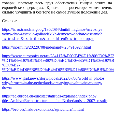
товары, поэтому весь груз обеспечения пищей лежит на
европейских фермерах. Кризис в агросекторе может очень
сильно ухудшить и без того не самое лучшее положение дел.
Ссылки:
https://iz-ru.translate.goog/1362084/dmitrii-migunov/navoznye-
voiny-chto-zastavilo-gollandskikh-fermerov-nachat-vosstanie?
_x_tr_sl=ru&_x_tr_tl=en&_x_tr_hl=en&_x_tr_pto=op,sc
https://inosmi.ru/20220708/niderlandy-254916927.html
https://www.eurotopics.net/ru/284117/%D0%BF%D1%80
%D1%84%D0%B5%D1%80%D0%BC%D0%B5%D1%80%D0%B
%D0%B2-
%D0%BD%D0%B8%D0%B4%D0%B5%D1%80%D0%BB%D0%
https://www.grid.news/story/global/2022/07/08/world-in-photos-
why-farmers-in-the-netherlands-are-trying-to-shut-the-country-
down/
https://ec.europa.eu/eurostat/statistics-explained/index.php?
title=Archive:Farm_structure_in_the_Netherlands_-_2007_results
https://be5.biz/makroekonomika/agriculture/nl.html