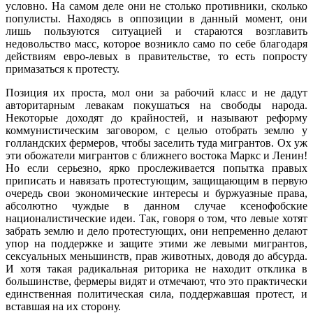
условно. На самом деле они не столько противники, сколько
популисты. Находясь в оппозиции в данный момент, они
лишь пользуются ситуацией и стараются возглавить
недовольство масс, которое возникло само по себе благодаря
действиям евро-левых в правительстве, то есть попросту
примазаться к протесту.
Позиция их проста, мол они за рабочий класс и не дадут
авторитарным левакам покушаться на свободы народа.
Некоторые доходят до крайностей, и называют реформу
коммунистическим заговором, с целью отобрать землю у
голландских фермеров, чтобы заселить туда мигрантов. Ох уж
эти обожатели мигрантов с ближнего востока Маркс и Ленин!
Но если серьезно, ярко прослеживается попытка правых
приписать и навязать протестующим, защищающим в первую
очередь свои экономические интересы и буржуазные права,
абсолютно чуждые в данном случае ксенофобские
националистические идеи. Так, говоря о том, что левые хотят
забрать землю и дело протестующих, они непременно делают
упор на поддержке и защите этими же левыми мигрантов,
сексуальных меньшинств, прав животных, доводя до абсурда.
И хотя такая радикальная риторика не находит отклика в
большинстве, фермеры видят и отмечают, что это практически
единственная политическая сила, поддержавшая протест, и
вставшая на их сторону.