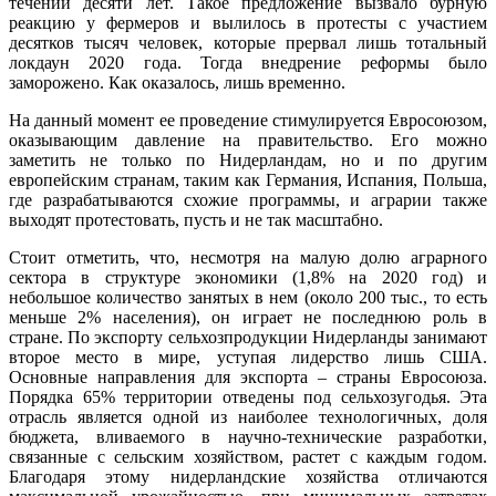
течении десяти лет. Такое предложение вызвало бурную
реакцию у фермеров и вылилось в протесты с участием
десятков тысяч человек, которые прервал лишь тотальный
локдаун 2020 года. Тогда внедрение реформы было
заморожено. Как оказалось, лишь временно.
На данный момент ее проведение стимулируется Евросоюзом,
оказывающим давление на правительство. Его можно
заметить не только по Нидерландам, но и по другим
европейским странам, таким как Германия, Испания, Польша,
где разрабатываются схожие программы, и аграрии также
выходят протестовать, пусть и не так масштабно.
Стоит отметить, что, несмотря на малую долю аграрного
сектора в структуре экономики (1,8% на 2020 год) и
небольшое количество занятых в нем (около 200 тыс., то есть
меньше 2% населения), он играет не последнюю роль в
стране. По экспорту сельхозпродукции Нидерланды занимают
второе место в мире, уступая лидерство лишь США.
Основные направления для экспорта – страны Евросоюза.
Порядка 65% территории отведены под сельхозугодья. Эта
отрасль является одной из наиболее технологичных, доля
бюджета, вливаемого в научно-технические разработки,
связанные с сельским хозяйством, растет с каждым годом.
Благодаря этому нидерландские хозяйства отличаются