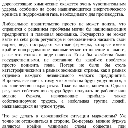
дорогостоящие химические окажется очень чувствительным
ударом, особенно на фоне надвигающегося энергетического
кризиса и подорожания газа, необходимого для производства.
Либеральное правительство просто не может понять, что
справится с решением проблемы могли бы национализация
предприятий и плановая экономика. Государство не может
взять на себя роль регулятора и безболезненно насадить свои
нормы, ведь пострадают частные фермеры, которые имеют
крайне опосредованное экономическое отношение к власти,
разве что только в виде налогов. Если бы хозяйства были
государственными, не составило бы какой-то проблемы
просто понизить план. Потери не были бы столь
катастрофическими в рамках экономики страны, как в рамках
отдельно каждого независимого мелкого предприятия.
Впрочем, все идет к тому, что хозяйства будут укрупняться, а
их количество сокращаться. Тоже вариант, конечно. Однако
результат собственного труда будут получать не рабочие или
мелкие буржуа, извлекающие прибыль также
собственноручно трудясь, а небольшая группа людей,
наживающихся на чужом труде.
Что же делать в сложившейся ситуации марксистам? Уж
точно не отсиживаться в стороне. Во-первых, мелкие буржуа
являются крайне уязвимым слоем общества при