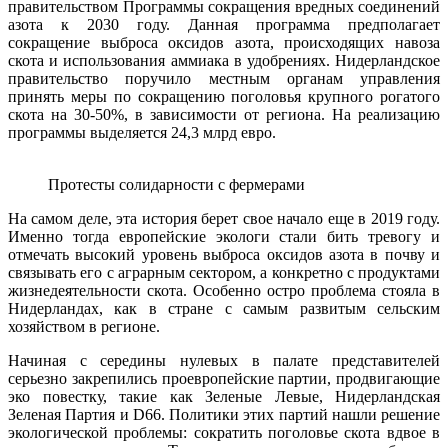
правительством Программы сокращения вредных соединений
азота к 2030 году. Данная программа предполагает
сокращение выброса оксидов азота, происходящих навоза
скота и использования аммиака в удобрениях. Нидерландское
правительство поручило местным органам управления
принять меры по сокращению поголовья крупного рогатого
скота на 30-50%, в зависимости от региона. На реализацию
программы выделяется 24,3 млрд евро.
Протесты солидарности с фермерами
На самом деле, эта история берет свое начало еще в 2019 году.
Именно тогда европейские экологи стали бить тревогу и
отмечать высокий уровень выброса оксидов азота в почву и
связывать его с аграрным сектором, а конкретно с продуктами
жизнедеятельности скота. Особенно остро проблема стояла в
Нидерландах, как в стране с самым развитым сельским
хозяйством в регионе.
Начиная с середины нулевых в палате представителей
серьезно закрепились проевропейские партии, продвигающие
эко повестку, такие как Зеленые Левые, Нидерландская
Зеленая Партия и D66. Политики этих партий нашли решение
экологической проблемы: сократить поголовье скота вдвое в