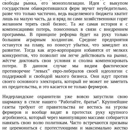
свободы рынка, его монополизации. Идея с выкупом
государством обанкротившихся ферм звучит неубедительно,
разве что только частично, ведь выделяемого бюджета хватит
лишь на малую часть, да и вряд ли сами хозяйственники горят
желанием терять свой бизнес. Та же самая история и с
компенсациями потерь, понесенных в связи с внедрением
программы. В принципе реформа будет на руку только
большим аграрным холдингам. Средние предприятия
останутся на плаву, но понесут убытки, что замедлит их
развитие. Тогда как агро-корпорации избавятся от мелких
конкурентов, что позволит им легче действовать на рынке,
жёстче диктовать свои условия и сполна компенсировать
потери. В данном случае мы видим фактическое
противоречие “левых” евро-либералов своей идеологии с
поддержкой и свободой малого бизнеса. Они идут против
своего основного электората, который не может не заметить
их предательства, и это касается не только фермеров.
Нидерландские охранители уже вовсю запустили свою
шарманку в стиле нашего “Работайте, братья”. Крупнейшие
газеты требуют от правительства не вестись на угрозы
фермеров и вообще видят в протестах руку крупного
агробизнеса, который через манипуляцию массами собирается
навязать свою волю политикам. Часто встречаются призывы
не церемониться с протестующими и максимально жестко