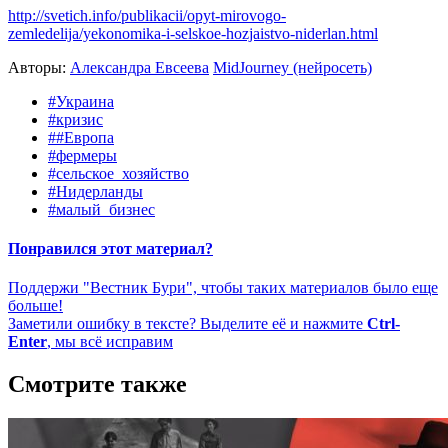
http://svetich.info/publikacii/opyt-mirovogo-
zemledelija/yekonomika-i-selskoe-hozjaistvo-niderlan.html
Авторы:
Александра Евсеева
MidJourney (нейросеть)
#Украина
#кризис
##Европа
#фермеры
#сельское_хозяйство
#Нидерланды
#малый_бизнес
Понравился этот материал?
Поддержи "Вестник Бури", чтобы таких материалов было еще
больше!
Заметили ошибку в тексте? Выделите её и нажмите
Ctrl-
Enter
, мы всё исправим
Смотрите также