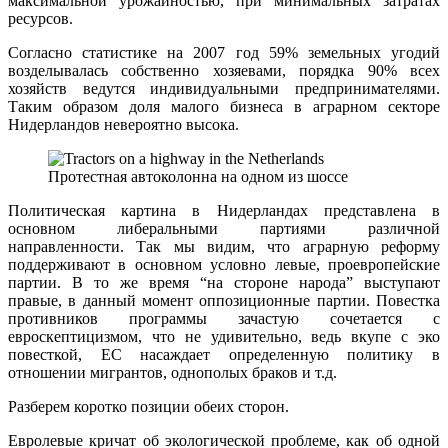
максимальной урожайностью, при минимальных затратах
ресурсов.
Согласно статистике на 2007 год 59% земельных угодий
возделывалась собственно хозяевами, порядка 90% всех
хозяйств ведутся индивидуальными предпринимателями.
Таким образом доля малого бизнеса в аграрном секторе
Нидерландов невероятно высока.
Протестная автоколонна на одном из шоссе
Политическая картина в Нидерландах представлена в
основном либеральными партиями различной
направленности. Так мы видим, что аграрную реформу
поддерживают в основном условно левые, проевропейские
партии. В то же время “на стороне народа” выступают
правые, в данный момент оппозиционные партии. Повестка
противников программы зачастую сочетается с
евроскептицизмом, что не удивительно, ведь вкупе с эко
повесткой, ЕС насаждает определенную политику в
отношении мигрантов, однополых браков и т.д.
Разберем коротко позиции обеих сторон.
Евролевые кричат об экологической проблеме, как об одной