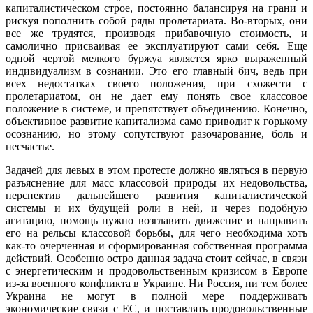
капиталистическом строе, постоянно балансируя на грани и
рискуя пополнить собой ряды пролетариата. Во-вторых, они
все же трудятся, производя прибавочную стоимость, и
самолично присваивая ее эксплуатируют сами себя. Еще
одной чертой мелкого буржуа является ярко выраженный
индивидуализм в сознании. Это его главный бич, ведь при
всех недостатках своего положения, при схожести с
пролетариатом, он не дает ему понять свое классовое
положение в системе, и препятствует объединению. Конечно,
объективное развитие капитализма само приводит к горькому
осознанию, но этому сопутствуют разочарование, боль и
несчастье.
Задачей для левых в этом протесте должно являться в первую
разъяснение для масс классовой природы их недовольства,
перспектив дальнейшего развития капиталистической
системы и их будущей роли в ней, и через подобную
агитацию, помощь нужно возглавить движение и направить
его на рельсы классовой борьбы, для чего необходима хоть
как-то очерченная и сформированная собственная программа
действий. Особенно остро данная задача стоит сейчас, в связи
с энергетическим и продовольственным кризисом в Европе
из-за военного конфликта в Украине. Ни Россия, ни тем более
Украина не могут в полной мере поддерживать
экономические связи с ЕС, и поставлять продовольственные