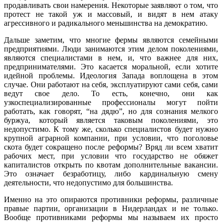
продавливать свои намерения. Некоторые заявляют о том, что
протест не такой уж и массовый, и видят в нем атаку
агрессивного и радикального меньшинства на демократию.
Дальше заметим, что многие фермы являются семейными
предприятиями. Люди занимаются этим делом поколениями,
являются специалистами в нем, и, что важнее для них,
предпринимателями. Это касается моральной, если хотите
идейной проблемы. Идеология Запада воплощена в этом
случае. Они работают на себя, эксплуатируют сами себя, сами
ведут свое дело. То есть, конечно, они как
узкоспециализированные профессионалы могут пойти
работать, как говорят, “на дядю”, но для сознания мелкого
буржуа, который является таковым поколениями, это
недопустимо. К тому же, сколько специалистов будет нужно
крупной аграрной компании, при условии, что поголовье
скота будет сокращено после реформы? Вряд ли всем хватит
рабочих мест, при условии что государство не обяжет
капиталистов открыть по квотам дополнительные вакансии.
Это означает безработицу, либо кардинальную смену
деятельности, что недопустимо для большинства.
Именно на это опираются противники реформы, различные
правые партии, организации в Нидерландах и не только.
Вообще противниками реформы мы называем их просто