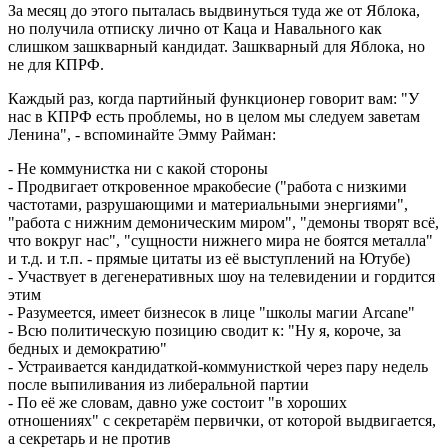
За месяц до этого пыталась выдвинуться туда же от Яблока,
но получила отписку лично от Каца и Навального как
слишком зашкварный кандидат. Зашкварный для Яблока, но
не для КПРФ.
Каждый раз, когда партийный функционер говорит вам: "У
нас в КПРФ есть проблемы, но в целом мы следуем заветам
Ленина", - вспоминайте Эмму Райман:
- Не коммунистка ни с какой стороны
- Продвигает откровенное мракобесие ("работа с низкими
частотами, разрушающими и материальными энергиями",
"работа с нижним демоническим миром", "демоны творят всё,
что вокруг нас", "сущности нижнего мира не боятся металла"
и т.д. и т.п. - прямые цитаты из её выступлений на Ютубе)
- Участвует в дегенеративных шоу на телевидении и гордится
этим
- Разумеется, имеет бизнесок в лице "школы магии Arcane"
- Всю политическую позицию сводит к: "Ну я, короче, за
бедных и демократию"
- Устраивается кандидаткой-коммунисткой через пару недель
после выпиливания из либеральной партии
- По её же словам, давно уже состоит "в хороших
отношениях" с секретарём первички, от которой выдвигается,
а секретарь и не против