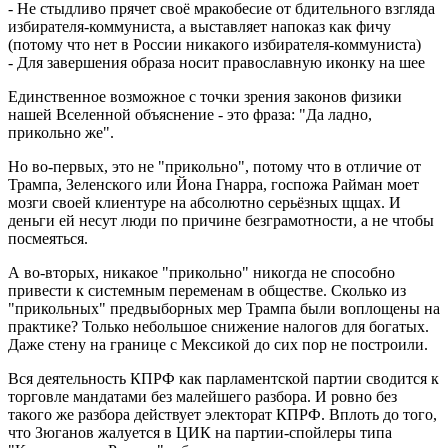
- Не стыдливо прячет своё мракобесие от бдительного взгляда
избирателя-коммуниста, а выставляет напоказ как фичу
(потому что нет в России никакого избирателя-коммуниста)
- Для завершения образа носит православную иконку на шее
Единственное возможное с точки зрения законов физики
нашей Вселенной объяснение - это фраза: "Да ладно,
прикольно же".
Но во-первых, это не "прикольно", потому что в отличие от
Трампа, Зеленского или Йона Гнарра, госпожа Райман моет
мозги своей клиентуре на абсолютно серьёзных щщах. И
деньги ей несут люди по причине безграмотности, а не чтобы
посмеяться.
А во-вторых, никакое "прикольно" никогда не способно
привести к системным переменам в обществе. Сколько из
"прикольных" предвыборных мер Трампа были воплощены на
практике? Только небольшое снижение налогов для богатых.
Даже стену на границе с Мексикой до сих пор не построили.
Вся деятельность КПРФ как парламентской партии сводится к
торговле мандатами без малейшего разбора. И ровно без
такого же разбора действует электорат КПРФ. Вплоть до того,
что Зюганов жалуется в ЦИК на партии-спойлеры типа