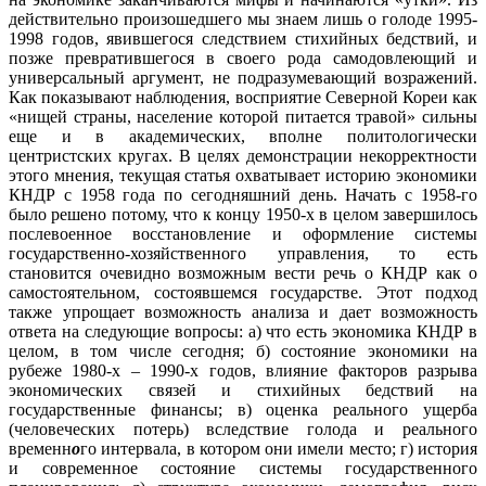
действительно произошедшего мы знаем лишь о голоде 1995-
1998 годов, явившегося следствием стихийных бедствий, и
позже превратившегося в своего рода самодовлеющий и
универсальный аргумент, не подразумевающий возражений.
Как показывают наблюдения, восприятие Северной Кореи как
«нищей страны, население которой питается травой» сильны
еще и в академических, вполне политологически
центристских кругах. В целях демонстрации некорректности
этого мнения, текущая статья охватывает историю экономики
КНДР с 1958 года по сегодняшний день. Начать с 1958-го
было решено потому, что к концу 1950-х в целом завершилось
послевоенное восстановление и оформление системы
государственно-хозяйственного управления, то есть
становится очевидно возможным вести речь о КНДР как о
самостоятельном, состоявшемся государстве. Этот подход
также упрощает возможность анализа и дает возможность
ответа на следующие вопросы: а) что есть экономика КНДР в
целом, в том числе сегодня; б) состояние экономики на
рубеже 1980-х – 1990-х годов, влияние факторов разрыва
экономических связей и стихийных бедствий на
государственные финансы; в) оценка реального ущерба
(человеческих потерь) вследствие голода и реального
временн
о
го интервала, в котором они имели место; г) история
и современное состояние системы государственного