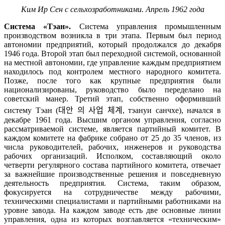
Ким Ир Сен с сельхозработниками. Апрель 1962 года
Система «Тэан».
Система управления промышленным
производством возникла в три этапа. Первым был период
автономии предприятий, который продолжался до декабря
1946 года. Второй этап был переходной системой, основанной
на местной автономии, где управление каждым предприятием
находилось под контролем местного народного комитета.
Позже, после того как крупные предприятия были
национализированы, руководство было переделано на
советский манер. Третий этап, собственно оформивший
систему Тэан (
대안
의
사업
체계
, тэануи санчхе), начался в
декабре 1961 года. Высшим органом управления, согласно
рассматриваемой системе, является партийный комитет. В
каждом комитете на фабрике собрано от 25 до 35 членов, из
числа руководителей, рабочих, инженеров и руководства
рабочих организаций. Исполком, составляющий около
четверти регулярного состава партийного комитета, отвечает
за важнейшие производственные решения и повседневную
деятельность предприятия. Система, таким образом,
фокусируется на сотрудничестве между рабочими,
техническими специалистами и партийными работниками на
уровне завода. На каждом заводе есть две основные линии
управления, одна из которых возглавляется «техническим»