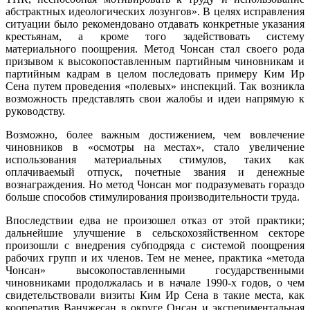
абстрактных идеологических лозунгов». В целях исправления
ситуации было рекомендовано отдавать конкретные указания
крестьянам, а кроме того задействовать систему
материального поощрения. Метод Чонсан стал своего рода
призывом к высокопоставленным партийным чиновникам и
партийным кадрам в целом последовать примеру Ким Ир
Сена путем проведения «полевых» инспекций. Так возникла
возможность представлять свои жалобы и идеи напрямую к
руководству.
Возможно, более важным достижением, чем вовлечение
чиновников в «осмотры на местах», стало увеличение
использования материальных стимулов, таких как
оплачиваемый отпуск, почетные звания и денежные
вознаграждения. Но метод Чонсан мог подразумевать гораздо
больше способов стимулирования производительности труда.
Впоследствии едва не произошел отказ от этой практики;
дальнейшие улучшение в сельскохозяйственном секторе
произошли с внедрения субподряда с системой поощрения
рабочих групп и их членов. Тем не менее, практика «метода
Чонсан» высокопоставленными государственными
чиновниками продолжалась и в начале 1990-х годов, о чем
свидетельствовали визиты Ким Ир Сена в такие места, как
кооператив Ванчжесан в округе Онсан и экспериментальная