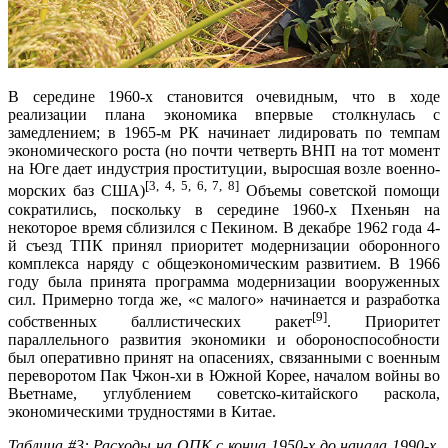
В середине 1960-х становится очевидным, что в ходе
реализации плана экономика впервые столкнулась с
замедлением; в 1965-м РК начинает лидировать по темпам
экономического роста (но почти четверть ВНП на тот момент
на Юге дает индустрия проституции, выросшая возле военно-
[3, 4, 5, 6, 7, 8]
морских баз США)
Объемы советской помощи
сократились, поскольку в середине 1960-х Пхеньян на
некоторое время сблизился с Пекином. В декабре 1962 года 4-
й съезд ТПК принял приоритет модернизации оборонного
комплекса наряду с общеэкономическим развитием. В 1966
году была принята программа модернизации вооруженных
сил. Примерно тогда же, «с малого» начинается и разработка
[9]
собственных баллистических ракет
. Приоритет
параллельного развития экономики и обороноспособности
был оперативно принят на опасениях, связанными с военным
переворотом Пак Чжон-хи в Южной Корее, началом войны во
Вьетнаме, углублением советско-китайского раскола,
экономическими трудностями в Китае.
Таблица #3: Расходы на ОПК с конца 1950-х до начала 1990-х,