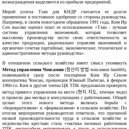
вознаграждения выделяются из прибыли предприятий.
Мерой успеха Тэан для КНДР
считается ее долгое
применение и постоянное одобрение со стороны руководства.
Например, в своем новогоднем обращении 1991 года, Ким Ир
Сен высоко оценил опыт ее использования: «Тэан - лучшая
система управления экономикой, которая позволяет
массовому производству нести свою ответственность за
качество продукции, рационально управляя экономикой и
органично сочетая партийные, экономические, технические и
административные методы руководства».
В отношении сельского хозяйства имеет смысл упомянуть
Метод управления Чонсамни
(
청산리
방법
чонсамни банбёб),
появившийся сразу после посещения Ким Ир Сеном
кооператива Чонсан, провинция Южный Пьёнган, в феврале
1960-го. Ким и другие члены ЦК ТПК предложили проверить
метод прямого управления на месте (
현지
지도
, хёнчжи чидо)
и провели два месяца в консультациях с работниками. Общей
целью этого нового метода являлась борьба с
«бюрократизмом» и «формализмом» в сельском хозяйстве. По
итогам мероприятия руководители отметили, что причиной
низкой производительности труда в сельском хозяйстве и
недовольства крестьян стала «тактика низовых работников
ТПК, неспособная мотивировать к труду и использование