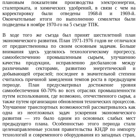
плановым показателям производства электроэнергии,
сталепроката, и химических удобрений, в связи с чем на
корректировку были отведены 1968-й и 1969-й.
Окончательные итоги по выполнению семилетки были
подведены в ноябре 1970-го на 5 съезде ТПК.
В ходе того же съезда был принят шестилетний план
экономического развития. План 1971-1976 годов не отличался
от предшественника по своим основным задачам. Больше
внимания здесь уделялось технологическому прогрессу,
самообеспечению промышленным сырьем, улучшению
качества продукции, исправлению дисбалансов между
различными секторами, развитию энергетической и
добывающей отраслей; последнее в значительной степени
считалось причиной замедления темпов роста в предыдущем
периоде. План предусматривал достижение уровня
самообеспечения 60-70% во всех отраслях промышленности
путем использования, где возможно, отечественного сырья, а
также путем организации обновления технических процессов.
Улучшение транспортных возможностей рассматривалось как
одна из неотложных задач ускорения экономического
развития — это было одним из основных слабых мест
предыдущего плана. Особенностью этого периода стали
целенаправленные усилия правительства КНДР по импорту
технологий и современного оборудования из западных стран,