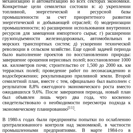
механизацию и автоматизацию во всех секторах экономики.
Конкретные цели семилетки состояли в: а) укреплении
топливной, энергетической и ресурсной базы
промышленности за счет приоритетного развития
энергетической и добывающей отраслей; б) модернизации
промышленности; в) расширении использования внутренних
ресурсов для замещения импортного сырья; г) расширении
грузоподъемности железнодорожных, автомобильных и
морских транспортных систем; д) ускорении технической
революции в сельском хозяйстве. Еще одной задачей периода
было выполнение проектов по восстановлению природы:
завершение орошения нерисовых полей; восстановление 1000
кв. километров почв; строительство от 1,500 до 2000 кв. км
террасных полей; проведение работ по лесонасаждению и
водосбережению; рекультивацию приливной земли. Второй
семилетний план, вместе с тем, официально был выполнен с
результатом 8,8% ежегодного экономического роста вместо
ожидавшихся 9,6%. После завершения периода, новый план
был объявлен лишь через два года, что косвенно
свидетельствовало о необходимости пересмотра подхода к
[11]
экономическому планированию
.
В ​​1980-х годах были предприняты попытки по ослаблению
централизованного контроля над экономикой, в частности
промышленными предприятиями. В марте 1984-го в