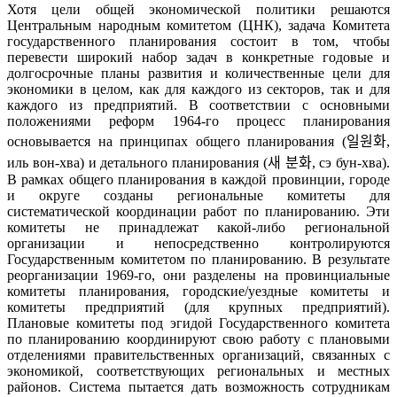
Хотя цели общей экономической политики решаются
Центральным народным комитетом (ЦНК), задача Комитета
государственного планирования состоит в том, чтобы
перевести широкий набор задач в конкретные годовые и
долгосрочные планы развития и количественные цели для
экономики в целом, как для каждого из секторов, так и для
каждого из предприятий. В соответствии с основными
положениями реформ 1964-го процесс планирования
основывается на принципах общего планирования (
일원화
,
иль вон-хва) и детального планирования (
새
분화
, сэ бун-хва).
В рамках общего планирования в каждой провинции, городе
и округе созданы региональные комитеты для
систематической координации работ по планированию. Эти
комитеты не принадлежат какой-либо региональной
организации и непосредственно контролируются
Государственным комитетом по планированию. В результате
реорганизации 1969-го, они разделены на провинциальные
комитеты планирования, городские/уездные комитеты и
комитеты предприятий (для крупных предприятий).
Плановые комитеты под эгидой Государственного комитета
по планированию координируют свою работу с плановыми
отделениями правительственных организаций, связанных с
экономикой, соответствующих региональных и местных
районов. Система пытается дать возможность сотрудникам