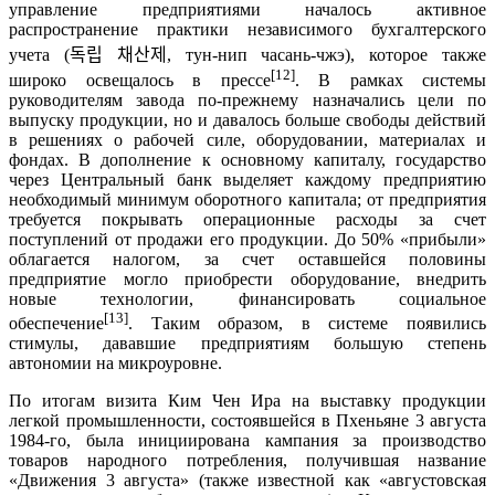
управление предприятиями началось активное
распространение практики независимого бухгалтерского
учета (
독립
채산제
, тун-нип часань-чжэ), которое также
[12]
широко освещалось в прессе
. В рамках системы
руководителям завода по-прежнему назначались цели по
выпуску продукции, но и давалось больше свободы действий
в решениях о рабочей силе, оборудовании, материалах и
фондах. В дополнение к основному капиталу, государство
через Центральный банк выделяет каждому предприятию
необходимый минимум оборотного капитала; от предприятия
требуется покрывать операционные расходы за счет
поступлений от продажи его продукции. До 50% «прибыли»
облагается налогом, за счет оставшейся половины
предприятие могло приобрести оборудование, внедрить
новые технологии, финансировать социальное
[13]
обеспечение
. Таким образом, в системе появились
стимулы, дававшие предприятиям большую степень
автономии на микроуровне.
По итогам визита Ким Чен Ира на выставку продукции
легкой промышленности, состоявшейся в Пхеньяне 3 августа
1984-го, была инициирована кампания за производство
товаров народного потребления, получившая название
«Движения 3 августа» (также известной как «августовская