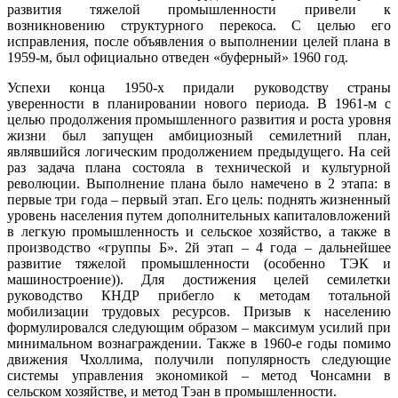
развития тяжелой промышленности привели к
возникновению структурного перекоса. С целью его
исправления, после объявления о выполнении целей плана в
1959-м, был официально отведен «буферный» 1960 год.
Успехи конца 1950-х придали руководству страны
уверенности в планировании нового периода. В 1961-м с
целью продолжения промышленного развития и роста уровня
жизни был запущен амбициозный семилетний план,
являвшийся логическим продолжением предыдущего. На сей
раз задача плана состояла в технической и культурной
революции. Выполнение плана было намечено в 2 этапа: в
первые три года – первый этап. Его цель: поднять жизненный
уровень населения путем дополнительных капиталовложений
в легкую промышленность и сельское хозяйство, а также в
производство «группы Б». 2й этап – 4 года – дальнейшее
развитие тяжелой промышленности (особенно ТЭК и
машиностроение)).
Для достижения целей семилетки
руководство КНДР прибегло к методам тотальной
мобилизации трудовых ресурсов. Призыв к населению
формулировался следующим образом – максимум усилий при
минимальном вознаграждении. Также в 1960-е годы помимо
движения Чхоллима, получили
популярность следующие
системы управления экономикой – метод Чонсамни в
сельском хозяйстве, и метод Тэан в промышленности.