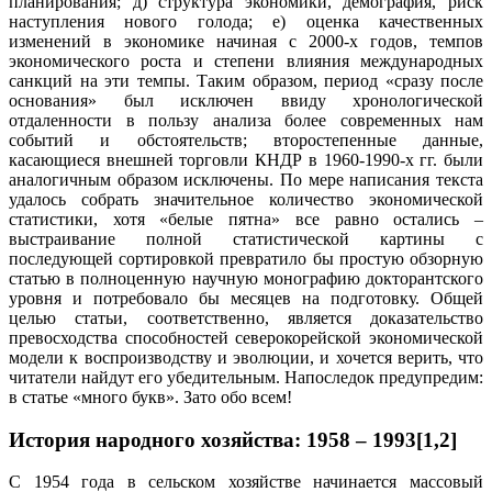
планирования; д) структура экономики, демография, риск
наступления нового голода; е) оценка качественных
изменений в экономике начиная с 2000-х годов, темпов
экономического роста и степени влияния международных
санкций на эти темпы. Таким образом, период «сразу после
основания» был исключен ввиду хронологической
отдаленности в пользу анализа более современных нам
событий и обстоятельств; второстепенные данные,
касающиеся внешней торговли КНДР в 1960-1990-х гг. были
аналогичным образом исключены. По мере написания текста
удалось собрать значительное количество экономической
статистики, хотя «белые пятна» все равно остались –
выстраивание полной статистической картины с
последующей сортировкой превратило бы простую обзорную
статью в полноценную научную монографию докторантского
уровня и потребовало бы месяцев на подготовку. Общей
целью статьи, соответственно, является доказательство
превосходства способностей северокорейской экономической
модели к воспроизводству и эволюции, и хочется верить, что
читатели найдут его убедительным. Напоследок предупредим:
в статье «много букв». Зато обо всем!
История народного хозяйства: 1958 – 1993[1,2]
С 1954 года в сельском хозяйстве начинается массовый