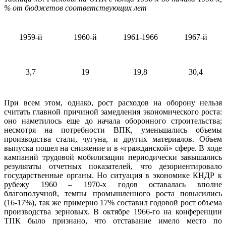
% от бюджетов соответствующих лет
1959-й
1960-й
1961-1966
1967-й
3,7
19
19,8
30,4
При всем этом, однако, рост расходов на оборону нельзя
считать главной причиной замедления экономического роста:
оно наметилось еще до начала оборонного строительства;
несмотря на потребности ВПК, уменьшались объемы
производства стали, чугуна, и других материалов. Объем
выпуска пошел на снижение и в «гражданской» сфере. В ходе
кампаний трудовой мобилизации периодически завышались
результаты отчетных показателей, что дезориентировало
государственные органы. Но ситуация в экономике КНДР к
рубежу 1960 – 1970-х годов оставалась вполне
благополучной, темпы промышленного роста повысились
(16-17%), так же примерно 17% составил годовой рост объема
производства зерновых. В октябре 1966-го на конференции
ТПК было признано, что отставание имело место по