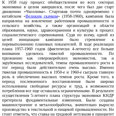
К 1958 году процесс обобществления во всех секторах
экономики в целом завершился, после чего был дан старт
движению «Чхоллима». Стартовав почти одновременно с
китайским «
Великим
скачком
» (1958-1960), кампания была
направлена на вовлечение работников промышленности и
сельского хозяйства, а также организаций в области
образования, науки, здравоохранения и культуры в процесс
социалистического соревнования. Судя по всему, одной из
целей инициации кампании было стремление к
перевыполнению плановых показателей. В ходе реализации
плана 1957-1960 годов (фактически 4-летнего) все больше
внимания уделялось тяжелой промышленности. По
признанию как северокорейских экономистов, так и
зарубежных исследователей, темпы промышленного роста в
тот период были действительно очень высоки. Именно
тяжелая промышленность в 1950-е и 1960-е сыграла главную
роль в обеспечении высоких темпов роста. Кроме того, в
период послевоенного восстановления были широко
использованы свободные ресурсы и труд, а возможности
потребления все еще оставались ограниченными. В результате
осуществления 5-летнего плана структура экономики КНДР
претерпела фундаментальные изменения. Были созданы
машиностроение и металлообработка, значительно выросло
производство в текстильной и пищевой промышленности. Но
стоит отметить, что ставка на трудовой энтузиазм и приоритет