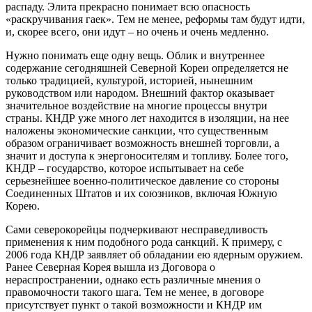
распаду. Элита прекрасно понимает всю опасность
«раскручивания гаек». Тем не менее, реформы там будут идти,
и, скорее всего, они идут – но очень и очень медленно.
Нужно понимать еще одну вещь. Облик и внутреннее
содержание сегодняшней Северной Кореи определяется не
только традицией, культурой, историей, нынешним
руководством или народом. Внешний фактор оказывает
значительное воздействие на многие процессы внутри
страны. КНДР уже много лет находится в изоляции, на нее
наложены экономические санкции, что существенным
образом ограничивает возможность внешней торговли, а
значит и доступа к энергоносителям и топливу. Более того,
КНДР – государство, которое испытывает на себе
серьезнейшее военно-политическое давление со стороны
Соединенных Штатов и их союзников, включая Южную
Корею.
Сами северокорейцы подчеркивают несправедливость
применения к ним подобного рода санкций. К примеру, с
2006 года КНДР заявляет об обладании ею ядерным оружием.
Ранее Северная Корея вышла из Договора о
нераспространении, однако есть различные мнения о
правомочности такого шага. Тем не менее, в договоре
присутствует пункт о такой возможности и КНДР им