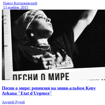
Павел Каторжевский
13 ноября, 2015
Песни о мире: рецензия на мини-альбом Keny
Arkana "Etat d'Urgence"
Андрей Рудой