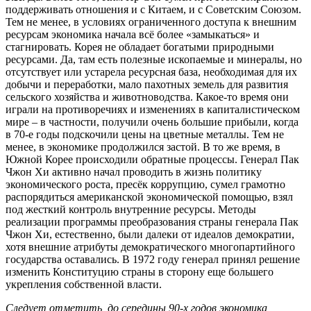
поддерживать отношения и с Китаем, и с Советским Союзом.
Тем не менее, в условиях ограниченного доступа к внешним
ресурсам экономика начала всё более «замыкаться» и
стагнировать. Корея не обладает богатыми природными
ресурсами. Да, там есть полезные ископаемые и минералы, но
отсутствует или устарела ресурсная база, необходимая для их
добычи и переработки, мало пахотных земель для развития
сельского хозяйства и животноводства. Какое-то время они
играли на противоречиях и изменениях в капиталистическом
мире – в частности, получили очень большие прибыли, когда
в 70-е годы подскочили цены на цветные металлы. Тем не
менее, в экономике продолжился застой. В то же время, в
Южной Корее происходили обратные процессы. Генерал Пак
Чжон Хи активно начал проводить в жизнь политику
экономического роста, пресёк коррупцию, сумел грамотно
распорядиться американской экономической помощью, взял
под жесткий контроль внутренние ресурсы. Методы
реализации программы преобразования страны генерала Пак
Чжон Хи, естественно, были далеки от идеалов демократии,
хотя внешние атрибуты демократического многопартийного
государства оставались. В 1972 году генерал принял решение
изменить Конституцию страны в сторону еще большего
укрепления собственной власти.
Следует отметить, до середины 90-х годов экономика