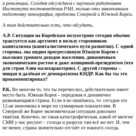
и революции. Сегодня обсуждаем с научным работником
Института востоковедения РАН, только что закончившим
подготовку монографии, проблемы Северной и Южной Кореи.
А там действительно есть, что обсудить.
А.Р. Ситуация на Корейском полуострове сегодня обычно
трактуется как аргумент в пользу сторонников
капитализма (капиталистического пути развития). С одной
стороны, мы видим прогрессивную Южную Корею с
высоким уровнем доходов населения, динамичным
экономическим ростом и даже женщиной-президентом (что
для стран Азии малохарактерно). С другой стороны –
нищая и далёкая от демократизма КНДР. Как бы ты это
прокомментировал?
Р.К.
Во многом то, что ты перечислил, действительно имеет
место быть. Южная Корея – передовая и динамично
развивающаяся страна. Если я не ошибаюсь, то сегодня это
12-ая экономика в мире по суммарным показателям. В
Северной же Корее экономическая ситуация довольно
тяжёлая. Конечно, не такая катастрофическая, какой её многие
СМИ у нас рисуют – голода и разрухи там всё же нет. И, тем
не менее, страна значительно отстаёт от южного соседа.