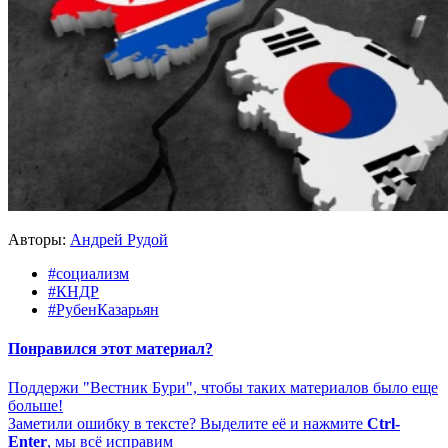
Авторы:
Андрей Рудой
#социализм
#КНДР
#РубенКазарьян
Понравился этот материал?
Поддержи "Вестник Бури", чтобы таких материалов было еще
больше!
Заметили ошибку в тексте? Выделите её и нажмите
Ctrl-
Enter
, мы всё исправим