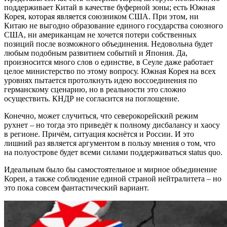
поддерживает Китай в качестве буферной зоны; есть Южная
Корея, которая является союзником США. При этом, ни
Китаю не выгодно образование единого государства союзного
США, ни американцам не хочется потери собственных
позиций после возможного объединения. Недовольна будет
любым подобным развитием событий и Япония. Да,
произносится много слов о единстве, в Сеуле даже работает
целое министерство по этому вопросу. Южная Корея на всех
уровнях пытается протолкнуть идею воссоединения по
германскому сценарию, но в реальности это сложно
осуществить. КНДР не согласится на поглощение.
Конечно, может случиться, что северокорейский режим
рухнет – но тогда это приведёт к полному дисбалансу и хаосу
в регионе. Причём, ситуация коснётся и России. И это
лишний раз является аргументом в пользу мнения о том, что
на полуострове будет всеми силами поддерживаться status quo.
Идеальным было бы самостоятельное и мирное объединение
Кореи, а также соблюдение единой страной нейтралитета – но
это пока совсем фантастический вариант.