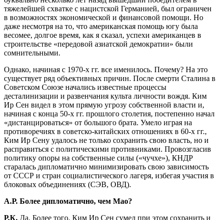
тяжелейшей схватке с нацистской Германией, был ограничен
в возможностях экономической и финансовой помощи. Но
даже несмотря на то, что американская помощь югу была
весомее, долгое время, как я сказал, успехи американцев в
строительстве «передовой азиатской демократии» были
сомнительными.
Однако, начиная с 1970-х гг. все именилось. Почему? На это
существует ряд объективных причин. После смерти Сталина в
Советском Союзе начались известные процессы
десталинизации и развенчания культа личности вождя. Ким
Ир Сен видел в этом прямую угрозу собственной власти и,
начиная с конца 50-х гг. прошлого столетия, постепенно начал
«дистанцироваться» от большого брата. Умело играя на
противоречиях в советско-китайских отношениях в 60-х гг.,
Ким Ир Сену удалось не только сохранить свою власть, но и
расправиться с политическими противниками. Провозгласив
политику опоры на собственные силы («чучхе»), КНДР
старалась дипломатично минимизировать свою зависимость
от СССР и стран социалистического лагеря, избегая участия в
блоковых объединениях (СЭВ, ОВД).
А.Р. Более дипломатично, чем Мао?
Р.К.
Да. Более того, Ким Ир Сен сумел при этом сохранить и