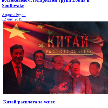
востоковедом, гитаристом групп Louna и
Southwake
Андрей Рудой
12 мая, 2015
Китай:расплата за успех