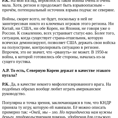
Р.К.
На мой взгляд, вероятность такой войны очень и очень
мала. Хотя, регион и продолжает быть взрывоопасным –
причём, потенциальный источник взрыва подчас не северяне.
Войны, скорее всего, не будет, поскольку в ней не
заинтересован никто из ключевых игроков этого региона. Ни
Китай, ни США, ни обе Кореи, ни Япония, не говоря уже о
России. К сожалению, всех устраивает статус-кво. Более того,
ситуация, когда существует страна-отшельник, которую
всячески демонизируют, позволяет США держать свои войска
на полуострове, контролировать ситуацию в регионе.
Впрочем, это не значит, что «рвануть» не может. В 1950-м
война, к которой готовились обе стороны, началась из-за
сущего пустяка.
А.Р. То есть, Северную Корею держат в качестве этакого
пугала?
Р.К.
Да, в качестве некоего мифологизированного врага. На
подобных образах вообще любит играть американское
руководство.
Популярна и точка зрения, заключающаяся в том, что КНДР
приняла ту игру, которую ей навязали. Её можно описать
примерно так: «
Окей, мы – зло. Но периодически нам нужны
деньги, продовольственная помощь, удобрения для сельского