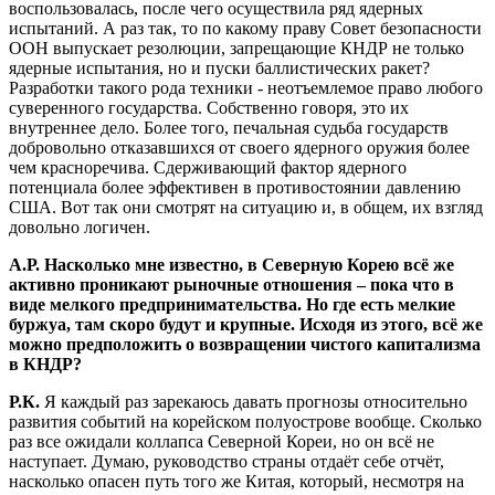
воспользовалась, после чего осуществила ряд ядерных
испытаний. А раз так, то по какому праву Совет безопасности
ООН выпускает резолюции, запрещающие КНДР не только
ядерные испытания, но и пуски баллистических ракет?
Разработки такого рода техники - неотъемлемое право любого
суверенного государства. Собственно говоря, это их
внутреннее дело. Более того, печальная судьба государств
добровольно отказавшихся от своего ядерного оружия более
чем красноречива. Сдерживающий фактор ядерного
потенциала более эффективен в противостоянии давлению
США. Вот так они смотрят на ситуацию и, в общем, их взгляд
довольно логичен.
А.Р. Насколько мне известно, в Северную Корею всё же
активно проникают рыночные отношения – пока что в
виде мелкого предпринимательства. Но где есть мелкие
буржуа, там скоро будут и крупные. Исходя из этого, всё же
можно предположить о возвращении чистого капитализма
в КНДР?
Р.К.
Я каждый раз зарекаюсь давать прогнозы относительно
развития событий на корейском полуострове вообще. Сколько
раз все ожидали коллапса Северной Кореи, но он всё не
наступает. Думаю, руководство страны отдаёт себе отчёт,
насколько опасен путь того же Китая, который, несмотря на