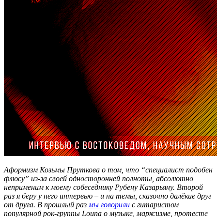
Аформизм Козьмы Пруткова о том, что “специалист подобен
флюсу” из-за своей односторонней полноты, абсолютно
неприменим к моему собеседнику Рубену Казарьяну. Второй
раз я беру у него интервью – и на темы, сказочно далёкие друг
от друга. В прошлый раз
мы говорили
с гитаристом
популярной рок-группы Louna о музыке, марксизме, протесте