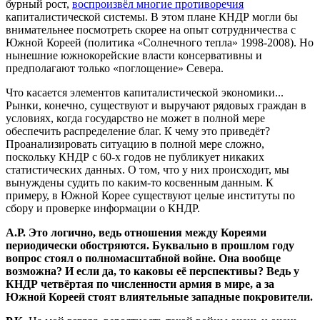
бурный рост,
воспроизвёл многие противоречия
капиталистической системы. В этом плане КНДР могли бы
внимательнее посмотреть скорее на опыт сотрудничества с
Южной Кореей (политика «Солнечного тепла» 1998-2008). Но
нынешние южнокорейские власти консервативны и
предполагают только «поглощение» Севера.
Что касается элементов капиталистической экономики...
Рынки, конечно, существуют и выручают рядовых граждан в
условиях, когда государство не может в полной мере
обеспечить распределение благ. К чему это приведёт?
Проанализировать ситуацию в полной мере сложно,
поскольку КНДР с 60-х годов не публикует никаких
статистических данных. О том, что у них происходит, мы
вынуждены судить по каким-то косвенным данным. К
примеру, в Южной Корее существуют целые институты по
сбору и проверке информации о КНДР.
А.Р. Это логично, ведь отношения между Кореями
периодически обостряются. Буквально в прошлом году
вопрос стоял о полномасштабной войне. Она вообще
возможна? И если да, то каковы её перспективы? Ведь у
КНДР четвёртая по численности армия в мире, а за
Южной Кореей стоят влиятельные западные покровители.