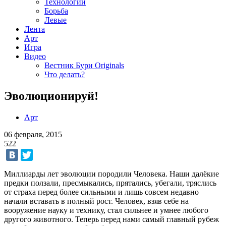
Технологии
Борьба
Левые
Лента
Арт
Игра
Видео
Вестник Бури Originals
Что делать?
Эволюционируй!
Арт
06 февраля, 2015
522
Миллиарды лет эволюции породили Человека. Наши далёкие
предки ползали, пресмыкались, прятались, убегали, тряслись
от страха перед более сильными и лишь совсем недавно
начали вставать в полный рост. Человек, взяв себе на
вооружение науку и технику, стал сильнее и умнее любого
другого животного. Теперь перед нами самый главный рубеж