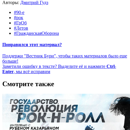
Авторы:
Дмитрий Гудз
#90-е
#рок
#ГрОб
#Летов
#ГражданскаяОборона
Понравился этот материал?
Поддержи "Вестник Бури", чтобы таких материалов было еще
больше!
Заметили ошибку в тексте? Выделите её и нажмите
Ctrl-
Enter
, мы всё исправим
Смотрите также