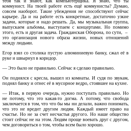
тебя так и знают, как компьютерщика. Я знаю, что ты
коммунист. На твоей работе есть ещё коммунисты? Думаю,
совсем наоборот. Такие убеждения не способствуют сейчас
карьере. Да и на работе есть конкретные, достаточно узкие
задачи, которые и надо решать. Да, мы музыкальная группа,
выпускаем альбомы, выступаем с концертами. Но помимо
этого, есть и другая задача. Гражданская Оборона, по сути, –
это организация нового образа жизни, новых отношений
между людьми.
Егор взял со столика пустую алюминиевую банку, сжал её в
руке и швырнул в коридор.
— Это было не правильно. Сейчас я сделаю правильно.
Он поднялся с кресла, вышел из комнаты. И судя по звукам,
поднял банку и отнес её в мусорное ведро, стоявшее на кухне.
— Итак, в первую очередь, нужно поступать правильно. Но
не потому, что это какая-то догма. А потому, что свобода
заключается в том, что что бы мы ни делали, важно понимать,
что это не вредит другим людям. Каждый имеет право на
счастье. Но не за счет несчастья другого. Но наше общество
стоит сейчас не на этом. Людям проще воевать друг с другом,
чем договориться о том, чтобы всем было хорошо.