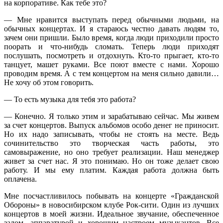
на корпоративе. Как тебе это?
— Мне нравится выступать перед обычными людьми, на
обычных концертах. И я стараюсь честно давать людям то,
зачем они пришли. Было время, когда люди приходили просто
поорать и что-нибудь сломать. Теперь люди приходят
послушать, посмотреть и отдохнуть. Кто-то прыгает, кто-то
танцует, машет руками. Все поют вместе с нами. Хорошо
проводим время. А с тем концертом на меня сильно давили…
Не хочу об этом говорить.
— То есть музыка для тебя это работа?
— Конечно. Я только этим и зарабатываю сейчас. Мы живем
за счет концертов. Выпуск альбомов особо денег не приносит.
Но их надо записывать, чтобы не стоять на месте. Ведь
сочинительство это творческая часть работы, это
самовыражение, но оно требует реализации. Наш менеджер
живет за счет нас. Я это понимаю. Но он тоже делает свою
работу. И мы ему платим. Каждая работа должна быть
оплачена.
Мне посчастливилось побывать на концерте «Гражданской
Обороны» в новосибирском клубе Рок-сити. Один из лучших
концертов в моей жизни. Идеальное звучание, обеспеченное
залом, аппаратурой и хорошим настроем музыкантов. Все