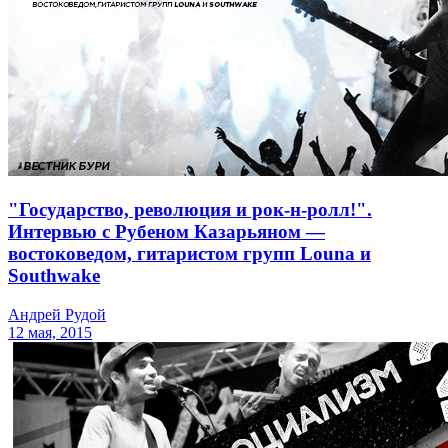
"Государство, революция и рок-н-ролл!".
Интервью с Рубеном Казарьяном —
востоковедом, гитаристом групп Louna и
Southwake
Андрей Рудой
12 мая, 2015