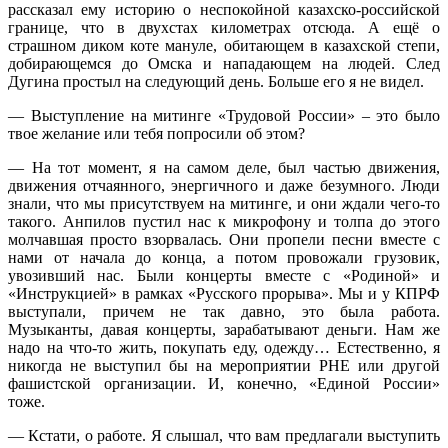
рассказал ему историю о неспокойной казахско-российской
границе, что в двухстах километрах отсюда. А ещё о
страшном диком коте мануле, обитающем в казахской степи,
добирающемся до Омска и нападающем на людей. След
Дугина простыл на следующий день. Больше его я не видел.
— Выступление на митинге «Трудовой России» – это было
твое желание или тебя попросили об этом?
— На тот момент, я на самом деле, был частью движения,
движения отчаянного, энергичного и даже безумного. Люди
знали, что мы присутствуем на митинге, и они ждали чего-то
такого. Анпилов пустил нас к микрофону и толпа до этого
молчавшая просто взорвалась. Они пропели песни вместе с
нами от начала до конца, а потом провожали грузовик,
увозивший нас. Были концерты вместе с «Родиной» и
«Инструкцией» в рамках «Русского прорыва». Мы и у КПРФ
выступали, причем не так давно, это была работа.
Музыканты, давая концерты, зарабатывают деньги. Нам же
надо на что-то жить, покупать еду, одежду… Естественно, я
никогда не выступил бы на мероприятии РНЕ или другой
фашистской организации. И, конечно, «Единой России»
тоже.
— Кстати, о работе. Я слышал, что вам предлагали выступить