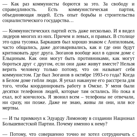
— Как раз коммунисты борются за это. За свободу и
справедливость. Есть коммунистическая партия,
объединяющая людей. Есть опыт борьбы и строительства
социалистического государства…
— Коммунистических партий есть даже несколько. И я видел
лидеров многих из них. Причем и левых, и правых. В столице
это одна тусовка. Баркашев был хорошо знаком с Анпиловым,
часто общались, даже договаривались, как и где они будут
критиковать друг друга. Зюганов вообще жил в одном доме с
Ельциным. Как они могут быть противниками, как могут
бороться друг с другом, если они даже живут вместе? Нельзя
верить человеку только потому, что он называет себя
коммунистом. Где был Зюганов в октябре 1993-го года? Когда
в Белом доме гибли люди. Я уехал накануне его расстрела для
того, чтобы координировать работу в Омске. У меня были
десятки телефонов людей, которые там остались. Но пока я
ехал, всё кончилось. Я звонил всем – телефоны не отвечали,
ни сразу, ни позже. Даже не знаю, живы ли они, или все
мертвы.
— И ты примкнул к Эдуарду Лимонову в создании Национал
Большевистской Партии. Почему именно к нему?
— Потому, что совершенно точно не хотел сотрудничать с