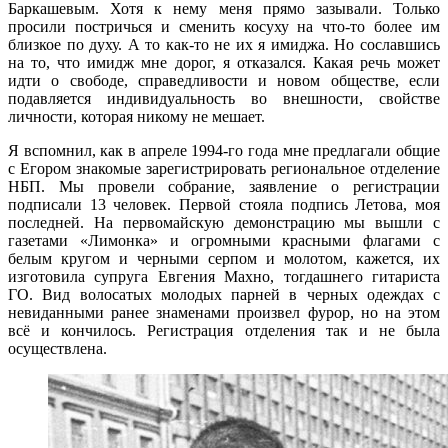
Баркашевым. Хотя к нему меня прямо зазывали. Только
просили постричься и сменить косуху на что-то более им
близкое по духу. А то как-то не их я имиджа. Но сославшись
на то, что имидж мне дорог, я отказался. Какая речь может
идти о свободе, справедливости и новом обществе, если
подавляется индивидуальность во внешности, свойстве
личности, которая никому не мешает.
Я вспомнил, как в апреле 1994-го года мне предлагали общие
с Егором знакомые зарегистрировать региональное отделение
НБП. Мы провели собрание, заявление о регистрации
подписали 13 человек. Первой стояла подпись Летова, моя
последней. На первомайскую демонстрацию мы вышли с
газетами «Лимонка» и огромными красными флагами с
белым кругом и черными серпом и молотом, кажется, их
изготовила супруга Евгения Махно, тогдашнего гитариста
ГО. Вид волосатых молодых парней в черных одеждах с
невиданными ранее знаменами произвел фурор, но на этом
всё и кончилось. Регистрация отделения так и не была
осуществлена.