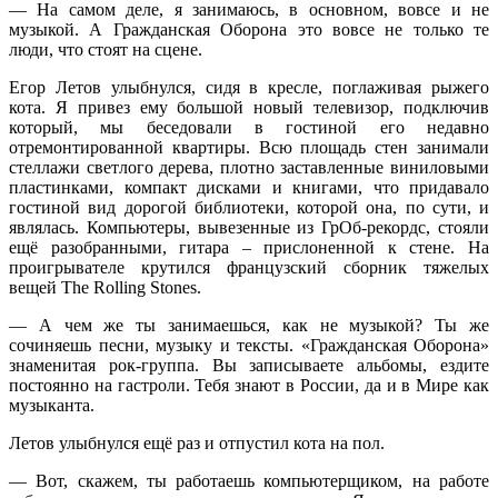
— На самом деле, я занимаюсь, в основном, вовсе и не
музыкой. А Гражданская Оборона это вовсе не только те
люди, что стоят на сцене.
Егор Летов улыбнулся, сидя в кресле, поглаживая рыжего
кота. Я привез ему большой новый телевизор, подключив
который, мы беседовали в гостиной его недавно
отремонтированной квартиры. Всю площадь стен занимали
стеллажи светлого дерева, плотно заставленные виниловыми
пластинками, компакт дисками и книгами, что придавало
гостиной вид дорогой библиотеки, которой она, по сути, и
являлась. Компьютеры, вывезенные из ГрОб-рекордс, стояли
ещё разобранными, гитара – прислоненной к стене. На
проигрывателе крутился французский сборник тяжелых
вещей The Rolling Stones.
— А чем же ты занимаешься, как не музыкой? Ты же
сочиняешь песни, музыку и тексты. «Гражданская Оборона»
знаменитая рок-группа. Вы записываете альбомы, ездите
постоянно на гастроли. Тебя знают в России, да и в Мире как
музыканта.
Летов улыбнулся ещё раз и отпустил кота на пол.
— Вот, скажем, ты работаешь компьютерщиком, на работе