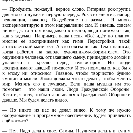
— Пробудить, пожалуй, верное слово. Гитарная рок-группа
для этого и нужна в первую очередь. Рок это энергия, напор,
революция, наконец. Воздействие на разум… Я много
экспериментирую в этом направлении сам. И знаешь, совсем
не всегда, то что я вкладываю в песню, люди понимают так,
как я задумал. Например, наша песня «Всё идёт по плану»,
многие её воспринимает как гимн Перестройки, такой
антисоветский манифест. А это совсем не так. Текст написал,
когда работал на заводе художником-оформителем. Это
ощущение человека, отпахавшего смену, пришедшего домой и
упавшего в кресло перед телевизором. Но люди
воспринимают каждый по-своему. И это нормально, как бы я
к этому ни относился. Главное, чтобы творчество будило
эмоции и мысли. Люди должны что-то делать, чтобы менять
мир. Менять его к лучшему. Если наша музыка им это
помогает – это наши люди. Люди Гражданской Обороны.
Кстати, я хочу, чтобы ты оставался в Гражданской Обороне и
дальше. Мы будем делать видео.
— Но никто из нас не делал видео. К тому же нужно
оборудование и программное обеспечение. Будем привлекать
ещё кого-то?
— Нет. Надо делать свое. Самим. Научимся делать и купим