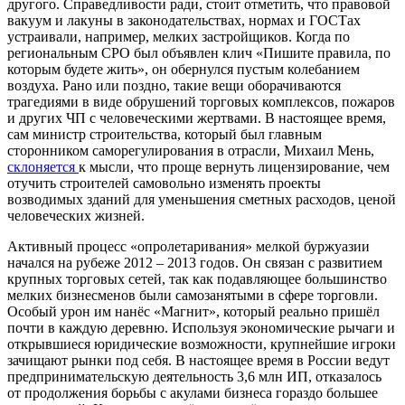
другого. Справедливости ради, стоит отметить, что правовой
вакуум и лакуны в законодательствах, нормах и ГОСТах
устраивали, например, мелких застройщиков. Когда по
региональным СРО был объявлен клич «Пишите правила, по
которым будете жить», он обернулся пустым колебанием
воздуха. Рано или поздно, такие вещи оборачиваются
трагедиями в виде обрушений торговых комплексов, пожаров
и других ЧП с человеческими жертвами. В настоящее время,
сам министр строительства, который был главным
сторонником саморегулирования в отрасли, Михаил Мень,
склоняется
к мысли, что проще вернуть лицензирование, чем
отучить строителей самовольно изменять проекты
возводимых зданий для уменьшения сметных расходов, ценой
человеческих жизней.
Активный процесс «опролетаривания» мелкой буржуазии
начался на рубеже 2012 – 2013 годов. Он связан с развитием
крупных торговых сетей, так как подавляющее большинство
мелких бизнесменов были самозанятыми в сфере торговли.
Особый урон им нанёс «Магнит», который реально пришёл
почти в каждую деревню. Используя экономические рычаги и
открывшиеся юридические возможности, крупнейшие игроки
зачищают рынки под себя. В настоящее время в России ведут
предпринимательскую деятельность 3,6 млн ИП, отказалось
от продолжения борьбы с акулами бизнеса гораздо большее