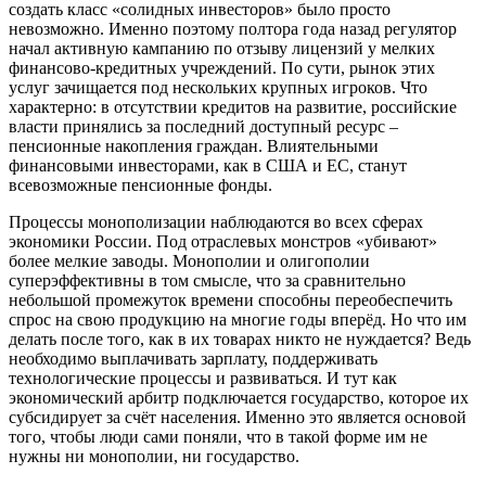
создать класс «солидных инвесторов» было просто
невозможно. Именно поэтому полтора года назад регулятор
начал активную кампанию по отзыву лицензий у мелких
финансово-кредитных учреждений. По сути, рынок этих
услуг зачищается под нескольких крупных игроков. Что
характерно: в отсутствии кредитов на развитие, российские
власти принялись за последний доступный ресурс –
пенсионные накопления граждан. Влиятельными
финансовыми инвесторами, как в США и ЕС, станут
всевозможные пенсионные фонды.
Процессы монополизации наблюдаются во всех сферах
экономики России. Под отраслевых монстров «убивают»
более мелкие заводы. Монополии и олигополии
суперэффективны в том смысле, что за сравнительно
небольшой промежуток времени способны переобеспечить
спрос на свою продукцию на многие годы вперёд. Но что им
делать после того, как в их товарах никто не нуждается? Ведь
необходимо выплачивать зарплату, поддерживать
технологические процессы и развиваться. И тут как
экономический арбитр подключается государство, которое их
субсидирует за счёт населения. Именно это является основой
того, чтобы люди сами поняли, что в такой форме им не
нужны ни монополии, ни государство.