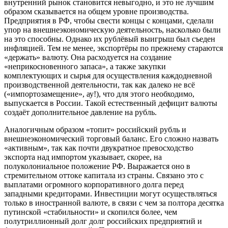
внутренний рынок становится невыгодно, и это не лучшим
образом сказывается на общем уровне производства.
Предприятия в РФ, чтобы свести концы с концами, сделали
упор на внешнеэкономическую деятельность, насколько были
на это способны. Однако их рублёвый выигрыш был съеден
инфляцией. Тем не менее, экспортёры по прежнему стараются
«держать» валюту. Она расходуется на создание
«неприкосновенного запаса», а также закупки
комплектующих и сырья для осуществления каждодневной
производственной деятельности, так как далеко не всё
(«импортозамещение», ау!), что для этого необходимо,
выпускается в России. Такой естественный дефицит валюты
создаёт дополнительное давление на рубль.
Аналогичным образом «топит» российский рубль и
внешнеэкономический торговый баланс. Его сложно назвать
«активным», так как почти двукратное превосходство
экспорта над импортом указывает, скорее, на
полуколониальное положение РФ. Выражается оно в
стремительном оттоке капитала из страны. Связано это с
выплатами огромного корпоративного долга перед
западными кредиторами. Инвестиции могут осуществляться
только в иностранной валюте, в связи с чем за полтора десятка
путинской «стабильности» и скопился более, чем
полутриллионный долг долг российских предприятий и