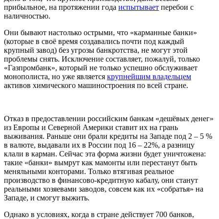
прибыльное, на протяжении года
испытывает
перебои с
наличностью.
Они бывают настолько острыми, что «карманные банки»
(которые в своё время создавались почти под каждый
крупный завод) без угрозы банкротства, не могут этой
проблемы снять. Исключение составляет, пожалуй, только
«Газпромбанк», который не только успешно обслуживает
монополиста, но уже является
крупнейшим владельцем
активов химического машиностроения по всей стране.
Отказ в предоставлении российским банкам «дешёвых денег»
из Европы и Северной Америки ставит их на грань
выживания. Раньше они брали кредиты на Западе под 2 – 5 %
в валюте, выдавали их в России под 16 – 22%, а разницу
клали в карман. Сейчас эта форма жизни будет уничтожена:
такие «банки» вымрут как мамонты или перестанут быть
меняльными конторами. Только втягивая реальное
производство в финансово-кредитную кабалу, они станут
реальными хозяевами заводов, совсем как их «собратья» на
Западе, и смогут выжить.
Однако в условиях, когда в стране действует 700 банков,