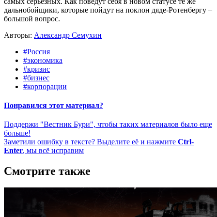
самых серьезных. Как поведут себя в новом статусе те же
дальнобойщики, которые пойдут на поклон дяде-Ротенбергу –
большой вопрос.
Авторы:
Александр Семухин
#Россия
#экономика
#кризис
#бизнес
#корпорации
Понравился этот материал?
Поддержи "Вестник Бури", чтобы таких материалов было еще
больше!
Заметили ошибку в тексте? Выделите её и нажмите
Ctrl-
Enter
, мы всё исправим
Смотрите также