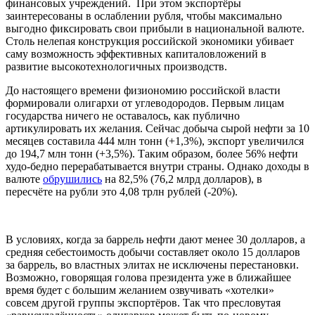
финансовых учреждений. При этом экспортёры
заинтересованы в ослаблении рубля, чтобы максимально
выгодно фиксировать свои прибыли в национальной валюте.
Столь нелепая конструкция российской экономики убивает
саму возможность эффективных капиталовложений в
развитие высокотехнологичных производств.
До настоящего времени физиономию российской власти
формировали олигархи от углеводородов. Первым лицам
государства ничего не оставалось, как публично
артикулировать их желания. Сейчас добыча сырой нефти за 10
месяцев составила 444 млн тонн (+1,3%), экспорт увеличился
до 194,7 млн тонн (+3,5%). Таким образом, более 56% нефти
худо-бедно перерабатывается внутри страны. Однако доходы в
валюте
обрушились
на 82,5% (76,2 млрд долларов), в
пересчёте на рубли это 4,08 трлн рублей (-20%).
В условиях, когда за баррель нефти дают менее 30 долларов, а
средняя себестоимость добычи составляет около 15 долларов
за баррель, во властных элитах не исключены перестановки.
Возможно, говорящая голова президента уже в ближайшее
время будет с большим желанием озвучивать «хотелки»
совсем другой группы экспортёров. Так что пресловутая