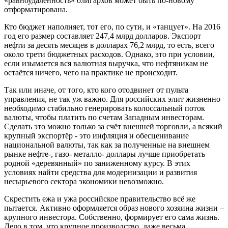
«равноудалённость» олигархов может быть по-новому
отформатирована.
Кто бюджет наполняет, тот его, по сути, и «танцует». На 2016
год его размер составляет 247,4 млрд долларов. Экспорт
нефти за десять месяцев в долларах 76,2 млрд, то есть, всего
около трети бюджетных расходов. Однако, это при условии,
если изымается вся валютная выручка, что нефтяникам не
остаётся ничего, чего на практике не происходит.
Так или иначе, от того, кто кого отодвинет от пульта
управления, не так уж важно. Для российских элит жизненно
необходимо стабильно генерировать колоссальный поток
валюты, чтобы платить по счетам Западным инвесторам.
Сделать это можно только за счёт внешней торговли, а всякий
крупный экспортёр - это инфляция и обесценивание
национальной валюты, так как за полученные на внешнем
рынке нефте-, газо- металло- доллары лучше приобретать
родной «деревянный» по заниженному курсу. В этих
условиях найти средства для модернизации и развития
несырьевого сектора экономики невозможно.
Скрестить ежа и ужа российское правительство всё же
пытается. Активно оформляется образ нового хозяина жизни –
крупного инвестора. Собственно, формирует его сама жизнь.
Дело в том, что крупное производство, даже весьма