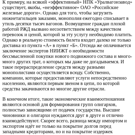
К примеру, на всякий «эффективный» НПК «Уралвагонзавод»
существует, якобы, «неэффективное» ОАО «Российские
железные дороги». Однако для того, чтобы загрузить
нижнетагильцев заказами, монополия ежегодно списывает в
утиль десятки тысяч вагонов. Возмущение граждан плохой
работой РЖД вызвано несоответствием между качеством
перевозок и ценой, которой за эту услугу необходимо платить.
Однако в реальную стоимость билета входит далеко не только
доставка из пункта «А» в пункт «Б». Отсюда же оплачивается
заключение экспертов НИИЖТ о необходимости
бессмысленной покупки нового подвижного состава и много-
много других трат, о которых мы даже не догадываемся. И
такое перераспределение средств между разными
монополистами осуществляется всюду. Собственно,
компании, которые предоставляют услуги непосредственно
населению, являются первым звеном в цепи, по которой
средства закачиваются во многие другие отрасли.
В конечном итоге, такие экономические взаимоотношения
являются основой для формирования групп олигархов,
полностью зависящими от подачек государства. Высшие
чиновники и олигархи нуждаются друг в друге и отлично
взаимодействуют. Скорее всего, разница между импортом и
экспортом идёт не только на покрытие долгов перед
западными кредиторами, но и на покрытие издержек