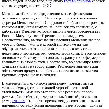
число людей. Кроме того, ещё около
трёх миллионов
человек
являются учредителями ООО.
Мелкое хозяйство по определению менее эффективно
огромного производства. Это всё равно, что сопоставлять
фермера Мельниченко из Свердловской области, с огромным
колхозом или, если кому-то не нравится это сравнение, с
кибутцем в Израиле, который зимой и летом обеспечивает
Россию-Матушку свежей редиской и сельдереем.
Соответственно, высказывания Василия Мельниченко про
уровень бреда и жопу, в которой мы все уже начали
обустраиваться - это голос задавленного со всех сторон
некрупного производителя сельхозпродукции. В этом смысле,
он вполне себе созвучен с голосами французских фермеров -
главных антиглобалистов. Собственно, во всём мире такие
хозяйства живут на госдотациях. Решающее значение для
обеспечения продуктовой безопасности имеют хозяйства
крупные, огромные латифундии.
В конечном итоге, «опролетаривание», потеря статуса
мелкого буржуа, станет главной угрозой путинской
стабильности. Именно этот слой был реальной опорой
режима. Уже сейчас примерно каждый пятый россиянин
(22%)
считает
, что противоречия между собственниками и
наемными сотрудниками предприятий для России - одни из