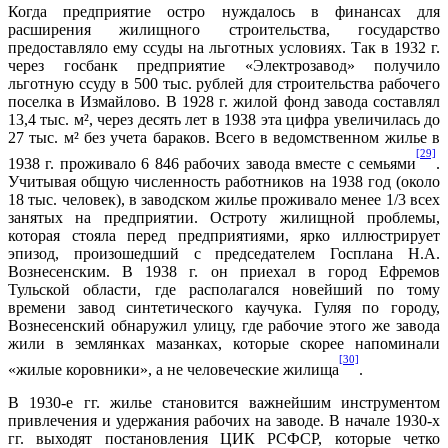
Когда предприятие остро нуждалось в финансах для
расширения жилищного строительства, государство
предоставляло ему ссуды на льготных условиях. Так в 1932 г.
через госбанк предприятие «Электрозавод» получило
льготную ссуду в 500 тыс. рублей для строительства рабочего
поселка в Измайлово. В 1928 г. жилой фонд завода составлял
13,4 тыс. м², через десять лет в 1938 эта цифра увеличилась до
27 тыс. м² без учета бараков. Всего в ведомственном жилье в
[29]
1938 г. проживало 6 846 рабочих завода вместе с семьями
.
Учитывая общую численность работников на 1938 год (около
18 тыс. человек), в заводском жилье проживало менее 1/3 всех
занятых на предприятии. Остроту жилищной проблемы,
которая стояла перед предприятиями, ярко иллюстрирует
эпизод, произошедший с председателем Госплана Н.А.
Вознесенским. В 1938 г. он приехал в город Ефремов
Тульской области, где располагался новейший по тому
времени завод синтетического каучука. Гуляя по городу,
Вознесенский обнаружил улицу, где рабочие этого же завода
жили в землянках мазанках, которые скорее напоминали
[30]
«жилые коровники», а не человеческие жилища
.
В 1930-е гг. жилье становится важнейшим инструментом
привлечения и удержания рабочих на заводе. В начале 1930-х
гг. выходят постановления ЦИК РСФСР, которые четко