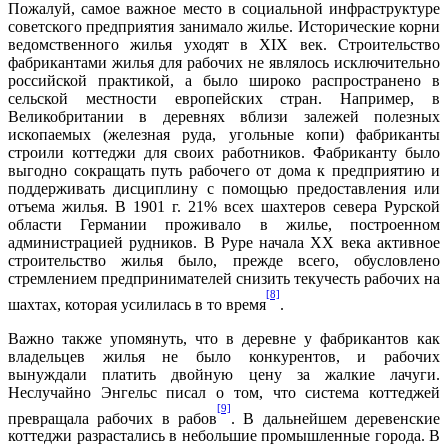
Пожалуй, самое важное место в социальной инфраструктуре
советского предприятия занимало жилье. Исторические корни
ведомственного жилья уходят в XIX век. Строительство
фабрикантами жилья для рабочих не являлось исключительно
российской практикой, а было широко распространено в
сельской местности европейских стран. Например, в
Великобритании в деревнях вблизи залежей полезных
ископаемых (железная руда, угольные копи) фабриканты
строили коттеджи для своих работников. Фабриканту было
выгодно сокращать путь рабочего от дома к предприятию и
поддерживать дисциплину с помощью предоставления или
отъема жилья. В 1901 г. 21% всех шахтеров севера Рурской
области Германии проживало в жилье, построенном
администрацией рудников. В Руре начала XX века активное
строительство жилья было, прежде всего, обусловлено
стремлением предпринимателей снизить текучесть рабочих на
[8]
шахтах, которая усилилась в то время
.
Важно также упомянуть, что в деревне у фабрикантов как
владельцев жилья не было конкурентов, и рабочих
вынуждали платить двойную цену за жалкие лачуги.
Неслучайно Энгельс писал о том, что система коттеджей
[9]
превращала рабочих в рабов
. В дальнейшем деревенские
коттеджи разрастались в небольшие промышленные города. В