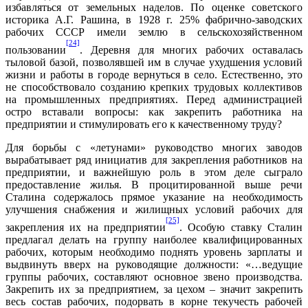
избавляться от земельных наделов. По оценке советского
историка А.Г. Рашина, в 1928 г. 25% фабрично-заводских
рабочих СССР имели землю в сельскохозяйственном
[24]
пользовании
. Деревня для многих рабочих оставалась
тыловой базой, позволявшей им в случае ухудшения условий
жизни и работы в городе вернуться в село. Естественно, это
не способствовало созданию крепких трудовых коллективов
на промышленных предприятиях. Перед администрацией
остро вставали вопросы: как закрепить работника на
предприятии и стимулировать его к качественному труду?
Для борьбы с «летунами» руководство многих заводов
вырабатывает ряд инициатив для закрепления работников на
предприятии, и важнейшую роль в этом деле сыграло
предоставление жилья. В процитированной выше речи
Сталина содержалось прямое указание на необходимость
улучшения снабжения и жилищных условий рабочих для
[25]
закрепления их на предприятии
. Особую ставку Сталин
предлагал делать на группу наиболее квалифицированных
рабочих, которым необходимо поднять уровень зарплаты и
выдвинуть вверх на руководящие должности: «…ведущие
группы рабочих, составляют основное звено производства.
Закрепить их за предприятием, за цехом – значит закрепить
весь состав рабочих, подорвать в корне текучесть рабочей