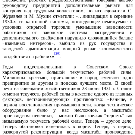
руководству предприятий дополнительные рычаги для
контроля над трудовым коллективом, но исследователи С.
Журавлев и М. Мухин отметили: «…ликвидация в середине
1930-х гг. карточной системы, последующее неминуемое в
условиях открытой торговли уменьшение зависимости
работников от заводской системы распределения и
дополнительного снабжения нарушило сложившийся баланс
«взаимных интересов», выбило из рук государства и
заводской администрации мощный рычаг экономического
[20]
воздействия на рабочих»
.
Годы индустриализации в Советском Союзе
характеризовались большой текучестью рабочей силы.
Миллионы крестьян, приехавшие в город, сменяют одно
предприятие за другим в поисках лучшего места. В своей
речи на совещании хозяйственников 23 июня 1931 г. Сталин
отметил текучесть рабочей силы в качестве одного из главных
факторов, дестабилизирующих производство: «Раньше, в
период восстановления промышленности, когда техническое
оборудование было у нас несложное, а масштабы
производства невелики, – можно было кое-как “терпеть” так
называемую текучесть рабочей силы. Теперь – другое дело.
Теперь обстановка изменилась в корне. Теперь, в период
развернутой реконструкции, когда масштабы производства