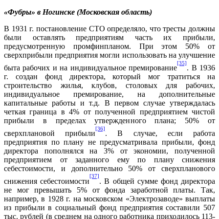
«Фубры» в Ногинске (Московская область)
В 1931 г. постановление СТО определяло, что тресты должны
были оставлять предприятиям часть их прибыли,
предусмотренную промфинпланом. При этом 50% от
сверхприбыли предприятия могли использовать на улучшение
[35]
быта рабочих и на индивидуальное премирование
. В 1936
г. создан фонд директора, который мог тратиться на
строительство жилья, клубов, столовых для рабочих,
индивидуальное премирование, на дополнительные
капитальные работы и т.д. В первом случае утверждалась
четкая граница в 4% от полученной предприятием чистой
прибыли в пределах утвержденного плана; 50% от
[36]
сверхплановой прибыли
. В случае, если работа
предприятия по плану не предусматривала прибыли, фонд
директора пополнялся на 3% от экономии, полученной
предприятием от заданного ему по плану снижения
себестоимости, и дополнительно 50% от сверхпланового
[37]
снижения себестоимости
. В общей сумме фонд директора
не мог превышать 5% от фонда заработной платы. Так,
например, в 1928 г. на московском «Электрозаводе» выплаты
из прибыли в социальный фонд предприятия составили 507
тыс. рублей (в среднем на одного работника приходилось 113-