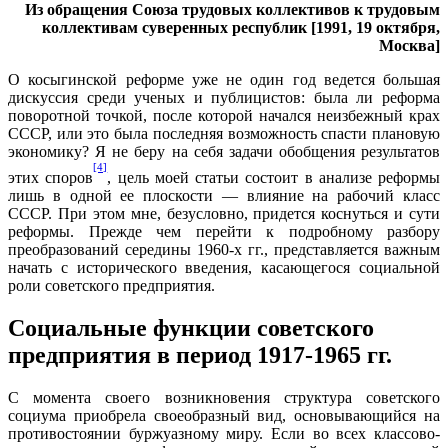
Из обращения Союза трудовых коллективов к трудовым
коллективам суверенных республик [1991, 19 октября,
Москва]
О косыгинской реформе уже не один год ведется большая
дискуссия среди ученых и публицистов: была ли реформа
поворотной точкой, после которой начался неизбежный крах
СССР, или это была последняя возможность спасти плановую
экономику? Я не беру на себя задачи обобщения результатов
[4]
этих споров
, цель моей статьи состоит в анализе реформы
лишь в одной ее плоскости — влияние на рабочий класс
СССР. При этом мне, безусловно, придется коснуться и сути
реформы. Прежде чем перейти к подробному разбору
преобразований середины 1960-х гг., представляется важным
начать с исторического введения, касающегося социальной
роли советского предприятия.
Социальные функции советского
предприятия в период 1917-1965 гг.
С момента своего возникновения структура советского
социума приобрела своеобразный вид, основывающийся на
противостоянии буржуазному миру. Если во всех классово-