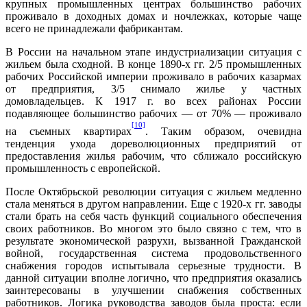
крупных промышленных центрах большинство рабочих
проживало в доходных домах и ночлежках, которые чаще
всего не принадлежали фабрикантам.
В России на начальном этапе индустриализации ситуация с
жильем была сходной. В конце 1890-х гг. 2/5 промышленных
рабочих Российской империи проживало в рабочих казармах
от предприятия, 3/5 снимало жилье у частных
домовладельцев. К 1917 г. во всех районах России
подавляющее большинство рабочих — от 70% — проживало
[10]
на съемных квартирах
. Таким образом, очевидна
тенденция ухода дореволюционных предприятий от
предоставления жилья рабочим, что сближало российскую
промышленность с европейской.
После Октябрьской революции ситуация с жильем медленно
стала меняться в другом направлении. Еще с 1920-х гг. заводы
стали брать на себя часть функций социального обеспечения
своих работников. Во многом это было связно с тем, что в
результате экономической разрухи, вызванной Гражданской
войной, государственная система продовольственного
снабжения городов испытывала серьезные трудности. В
данной ситуации вполне логично, что предприятия оказались
заинтересованы в улучшении снабжения собственных
работников. Логика руководства заводов была проста: если