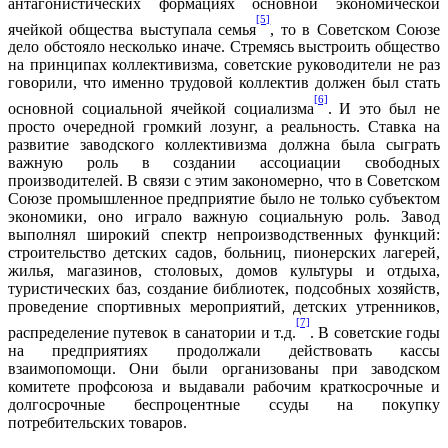
антагонистических формациях основной экономической
[5]
ячейкой общества выступала семья
, то в Советском Союзе
дело обстояло несколько иначе. Стремясь выстроить общество
на принципах коллективизма, советские руководители не раз
говорили, что именно трудовой коллектив должен был стать
[6]
основной социальной ячейкой социализма
. И это был не
просто очередной громкий лозунг, а реальность. Ставка на
развитие заводского коллективизма должна была сыграть
важную роль в создании ассоциации свободных
производителей. В связи с этим закономерно, что в Советском
Союзе промышленное предприятие было не только субъектом
экономики, оно играло важную социальную роль. Завод
выполнял широкий спектр непроизводственных функций:
строительство детских садов, больниц, пионерских лагерей,
жилья, магазинов, столовых, домов культуры и отдыха,
туристических баз, создание библиотек, подсобных хозяйств,
проведение спортивных мероприятий, детских утренников,
[7]
распределение путевок в санатории и т.д.
. В советские годы
на предприятиях продолжали действовать кассы
взаимопомощи. Они были организованы при заводском
комитете профсоюза и выдавали рабочим краткосрочные и
долгосрочные беспроцентные ссуды на покупку
потребительских товаров.