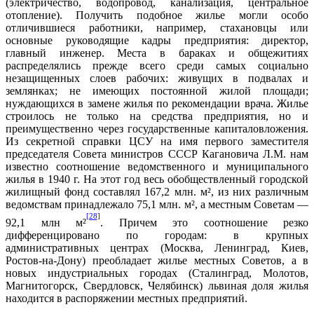
(электричество, водопровод, канализация, центральное
отопление). Получить подобное жилье могли особо
отличившиеся работники, например, стахановцы или
основные руководящие кадры предприятия: директор,
главный инженер. Места в бараках и общежитиях
распределялись прежде всего среди самых социально
незащищенных слоев рабочих: живущих в подвалах и
землянках; не имеющих постоянной жилой площади;
нуждающихся в замене жилья по рекомендации врача. Жилье
строилось не только на средства предприятия, но и
преимущественно через государственные капиталовложения.
Из секретной справки ЦСУ на имя первого заместителя
председателя Совета министров СССР Кагановича Л.М. нам
известно соотношение ведомственного и муниципального
жилья в 1940 г. На этот год весь обобществленный городской
жилищный фонд составлял 167,2 млн. м², из них различным
ведомствам принадлежало 75,1 млн. м², а местным Советам —
[28]
92,1 млн м²
. Причем это соотношение резко
дифференцировано по городам: в крупных
административных центрах (Москва, Ленинград, Киев,
Ростов-на-Дону) преобладает жилье местных Советов, а в
новых индустриальных городах (Сталинград, Молотов,
Магнитогорск, Свердловск, Челябинск) львиная доля жилья
находится в распоряжении местных предприятий.