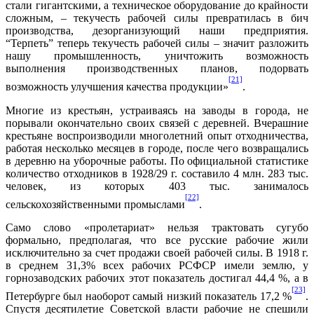
стали гигантскими, а техническое оборудование до крайности
сложным, – текучесть рабочей силы превратилась в бич
производства, дезорганизующий наши предприятия.
“Терпеть” теперь текучесть рабочей силы – значит разложить
нашу промышленность, уничтожить возможность
выполнения производственных планов, подорвать
[21]
возможность улучшения качества продукции»
.
Многие из крестьян, устраиваясь на заводы в города, не
порывали окончательно своих связей с деревней. Вчерашние
крестьяне воспроизводили многолетний опыт отходничества,
работая несколько месяцев в городе, после чего возвращались
в деревню на уборочные работы. По официальной статистике
количество отходников в 1928/29 г. составило 4 млн. 283 тыс.
человек, из которых 403 тыс. занималось
[22]
сельскохозяйственными промыслами
.
Само слово «пролетариат» нельзя трактовать сугубо
формально, предполагая, что все русские рабочие жили
исключительно за счет продажи своей рабочей силы. В 1918 г.
в среднем 31,3% всех рабочих РСФСР имели землю, у
горнозаводских рабочих этот показатель достигал 44,4 %, а в
[23]
Петербурге был наоборот самый низкий показатель 17,2 %
.
Спустя десятилетие Советской власти рабочие не спешили