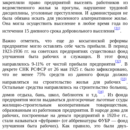
закрепляли право предприятий выселять работников из
ведомственного жилья за прогулы, нарушение трудовой
дисциплины, уголовные преступления. И администрация не
была обязана искать для уволенного альтернативное жилье.
Она могла осуществить выселение в любое время года по
[31]
истечении 15 дневного срока добровольного выселения
.
Важно отметить, что еще до косыгинской реформы
предприятие могло оставлять себе часть прибыли. В период
1923-1936 гг. на советских предприятиях существовал фонд
улучшения быта рабочих и служащих. В этот фонд
[32]
направлялось 9-11% от чистой прибыли предприятия
. В
декрете СНК РСФСР от 26 мая 1925 г. было зафиксировано,
что не менее 75% средств из данного фонда должно
[33]
направляться на строительство жилья для рабочих
.
Остальные средства направлялись на строительство больниц,
[34]
домов отдыха, бань, школ, библиотек и т.д.
. Из фонда
предприятия могли выдаваться долгосрочные льготные ссуды
жилищно-строительным кооперативным товариществам,
образованным из работников предприятия. В народе дома для
рабочих, построенные на деньги предприятий в 1920-е гг.,
стали называться «фубрами» (от аббревиатуры ФУБР — фонд
улучшения быта рабочих). Как правило, это были двух-