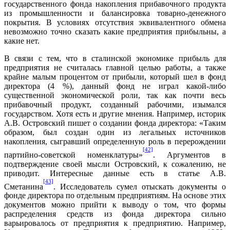
государственного фонда накопления прибавочного продукта
из промышленности и балансировка товарно-денежного
покрытия. В условиях отсутствия эквивалентного обмена
невозможно точно сказать какие предприятия прибыльны, а
какие нет.
В связи с тем, что в сталинской экономике прибыль для
предприятия не считалась главной целью работы, а также
крайне малым процентом от прибыли, который шел в фонд
директора (4 %), данный фонд не играл какой-либо
существенной экономической роли, так как почти весь
прибавочный продукт, созданный рабочими, изымался
государством. Хотя есть и другие мнения. Например, историк
А.В. Островский пишет о создании фонда директора: «Таким
образом, был создан один из легальных источников
накопления, сыгравший определенную роль в перерождении
[42]
партийно-советской номенклатуры»
. Аргументов в
подтверждение своей мысли Островский, к сожалению, не
приводит. Интересные данные есть в статье А.В.
[43]
Сметанина
. Исследователь сумел отыскать документы о
фонде директора по отдельным предприятиям. На основе этих
документов можно прийти к выводу о том, что формы
распределения средств из фонда директора сильно
варьировалось от предприятия к предприятию. Например,