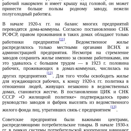
рабочий накормлен и имеет крышу над головой, он может
принести больше пользы родному заводу, нежели
полуголодный работяга.
В начале 1920-х гг. на баланс многих предприятий
переводятся дома-коммуны. Согласно постановлению СНК
РСФСР, правом проживания в таких домах обладают только
[11]
работники предприятия
. Ведомственное жилье
распределялось только местными органами ВСНХ и
администрацией предприятия. Несмотря на стремление
заводов сохранить жилье именно за своими работниками, им
это удавалось с большим трудом — в 1923 г. половина
рабочих, проживающих в домах-коммунах, числилась на
[12]
других предприятиях
. Для того чтобы освободить жилье
для нуждающихся рабочих, к концу 1920-х гг. политика в
отношении людей, живущих незаконно в ведомственных
домах, становится жестче. В постановлении ЦИК и СНК
СССР «О жилищной политике» подтверждалось право
руководство заводов и фабрик выселять из ведомственного
[13]
жилого фонда лиц, утративших связь с предприятием
.
Советские предприятия были важными центрами,
распределяющими потребительские товары. В начале 1930-х
гг. в рамках системы потребительской кооперации начинают