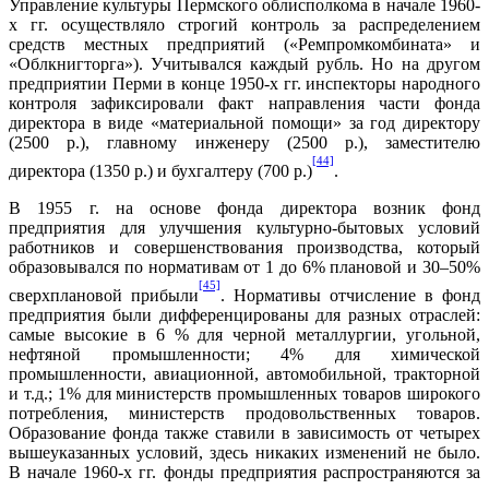
Управление культуры Пермского облисполкома в начале 1960-
х гг. осуществляло строгий контроль за распределением
средств местных предприятий («Ремпромкомбината» и
«Облкнигторга»). Учитывался каждый рубль. Но на другом
предприятии Перми в конце 1950-х гг. инспекторы народного
контроля зафиксировали факт направления части фонда
директора в виде «материальной помощи» за год директору
(2500 р.), главному инженеру (2500 р.), заместителю
[44]
директора (1350 р.) и бухгалтеру (700 р.)
.
В 1955 г. на основе фонда директора возник фонд
предприятия для улучшения культурно-бытовых условий
работников и совершенствования производства, который
образовывался по нормативам от 1 до 6% плановой и 30–50%
[45]
сверхплановой прибыли
. Нормативы отчисление в фонд
предприятия были дифференцированы для разных отраслей:
самые высокие в 6 % для черной металлургии, угольной,
нефтяной промышленности; 4% для химической
промышленности, авиационной, автомобильной, тракторной
и т.д.; 1% для министерств промышленных товаров широкого
потребления, министерств продовольственных товаров.
Образование фонда также ставили в зависимость от четырех
вышеуказанных условий, здесь никаких изменений не было.
В начале 1960-х гг. фонды предприятия распространяются за