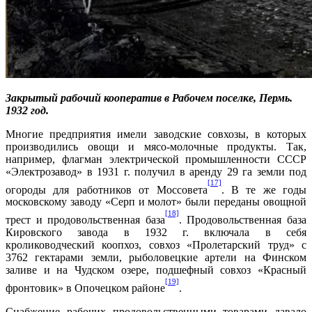
Закрытый рабочий кооператив в Рабочем поселке, Пермь.
1932 год.
Многие предприятия имели заводские совхозы, в которых
производились овощи и мясо-молочные продукты. Так,
например, флагман электрической промышленности СССР
«Электрозавод» в 1931 г. получил в аренду 29 га земли под
[17]
огороды для работников от Моссовета
. В те же годы
московскому заводу «Серп и молот» были переданы овощной
[18]
трест и продовольственная база
. Продовольственная база
Кировского завода в 1932 г. включала в себя
кролиководческий коопхоз, совхоз «Пролетарский труд» с
3762 гектарами земли, рыболовецкие артели на Финском
заливе и на Чудском озере, подшефный совхоз «Красный
[19]
фронтовик» в Опочецком районе
.
Снабжение рабочих продовольственными товарами давало