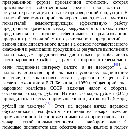
превращенной формы прибавочной стоимости, которая
присваивается собственником средств производства в
результате реализации на рынке произведенной продукции. В
плановой экономике прибыль играет роль одного из учетных
показателей, демонстрирующих эффективную работу
предприятий (разность между выручкой в оптовых ценах
предприятия и полной себестоимостью реализованной
продукции). Основной мотив деятельности предприятий —
выполнение директивного плана на основе государственного
снабжения и реализации продукции. В результате выполнения
плана каждым предприятием достигалась рентабельность
всего народного хозяйства, в рамках которого интересы части
[40]
были подчинены интересу целого, а не наоборот
. В
плановом хозяйстве прибыль имеет условное, подчиненное
значение, так как основывается на директивных ценах. Из
расчетов экономиста В.Д. Белкина, в 1959 г. общая прибыль в
народном хозяйстве СССР, включая налог с оборота,
составила 55 млрд. рублей. Из них: 30 млрд. рублей (60%)
приходилось на легкую промышленность, и только 12,6 млрд.
[41]
рублей на тяжелую
. Этот на первый взгляд парадокс
обуславливался тем фактом, что цены на товары тяжелой
промышленности были ниже стоимости их производства, а на
товары легкой промышленности — наоборот, выше. С
помощью диспаритета цен обеспечивалось изъятие в пользу