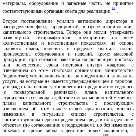
материалы, оборудование и запасные части, не принятые
[47]
соответствующими органами сбыта для реализации
.
Второе постановление усилило автономию директора в
распределения фонда предприятий, в сфере планирования,
капитального строительства. Теперь они могли: утверждать
развернутый техпромфинплан предприятия по всем
количественным и качественным показателям на основе
годового плана; изменять в пределах квартала планы
производства оборудования и изделий, кроме массовой
продукции, при согласии заказчика на досрочную поставку
или перенесение срока поставки внутри квартала, с
извещением об этом сбытовой организации министерства
(ведомства); устанавливать цены на продукцию и тарифы на
услуги, на которые не имеется утвержденных цен и тарифов;
утверждать на основе установленного предприятию годового
(с поквартальной разбивкой) плана капитального
строительства и ввода в действие новых мощностей месячные
планы капитального строительства с последующим
извещением об этом вышестоящей организации; вносить
изменения в титульные списки строительства, с
соответствующим перераспределением средств по отдельным
объектам (по согласованию с подрядчиком), но без изменения
объемов и сроков ввода в действие новых мощностей, с
[48]