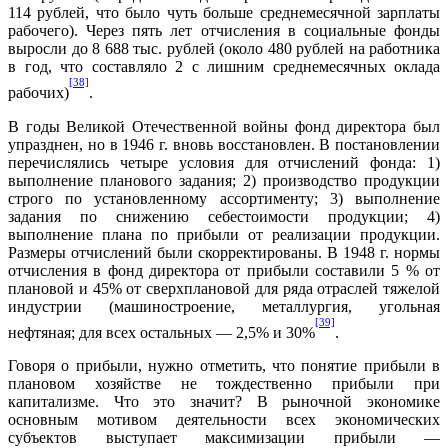
114 рублей, что было чуть больше среднемесячной зарплаты
рабочего). Через пять лет отчисления в социальные фонды
выросли до 8 688 тыс. рублей (около 480 рублей на работника
в год, что составляло 2 с лишним среднемесячных оклада
[38]
рабочих)
.
В годы Великой Отечественной войны фонд директора был
упразднен, но в 1946 г. вновь восстановлен. В постановлении
перечислялись четыре условия для отчислений фонда: 1)
выполнение планового задания; 2) производство продукции
строго по установленному ассортименту; 3) выполнение
задания по снижению себестоимости продукции; 4)
выполнение плана по прибыли от реализации продукции.
Размеры отчислений были скорректированы. В 1948 г. нормы
отчисления в фонд директора от прибыли составили 5 % от
плановой и 45% от сверхплановой для ряда отраслей тяжелой
индустрии (машиностроение, металлургия, угольная
[39]
нефтяная; для всех остальных — 2,5% и 30%
.
Говоря о прибыли, нужно отметить, что понятие прибыли в
плановом хозяйстве не тождественно прибыли при
капитализме. Что это значит? В рыночной экономике
основным мотивом деятельности всех экономических
субъектов выступает максимизации прибыли —