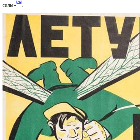
[26]
силы»
.