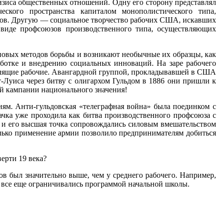
изиса общественных отношений. Одну его сторону представлял
еского пространства капиталом монополистического типа,
хов. Другую — социальное творчество рабочих США, искавших
 виде профсоюзов производственного типа, осуществляющих
новых методов борьбы и возникают необычные их образцы, как
ботке и внедрению социальных инноваций. На заре рабочего
слящие рабочие. Авангардной группой, прокладывавшей в США
Луиса через битву с олигархом Гульдом в 1886 они пришли к
й кампании национального значения!
ям. Анти-гульдовская «телеграфная война» была поединком с
ачка уже проходила как битва производственного профсоюза с
 и его высшая точка сопровождались силовым вмешательством
только применение армии позволило предпринимателям добиться
ерти 19 века?
в был значительно выше, чем у среднего рабочего. Например,
 все еще ограничивались программой начальной школы.