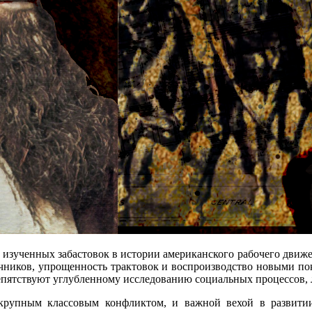
о изученных забастовок в истории американского рабочего движ
чников, упрощенность трактовок и воспроизводство новыми п
епятствуют углубленному исследованию социальных процессов, 
 крупным классовым конфликтом, и важной вехой в развити