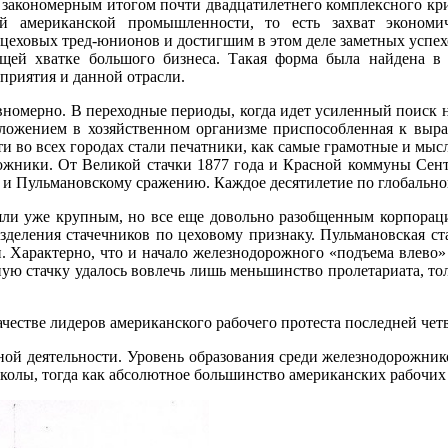
сь закономерным итогом почти двадцатилетнего комплексного кр
 американской промышленности, то есть захват экономич
цеховых тред-юнионов и достигшим в этом деле заметных успе
ей хватке большого бизнеса. Такая форма была найдена в
приятия и данной отрасли.
номерно. В переходные периоды, когда идет усиленный поиск 
оложением в хозяйственном организме приспособленная к выра
и во всех городах стали печатники, как самые грамотные и мы
ожники. От Великой стачки 1877 года и Красной коммуны Сент-
 и Пульмановскому сражению. Каждое десятилетие по глобально
ли уже крупным, но все еще довольно разобщенным корпораци
деления стачечников по цеховому признаку. Пульмановская ст
Характерно, что и начало железнодорожного «подъема влево»
льную стачку удалось вовлечь лишь меньшинство пролетариата, 
естве лидеров американского рабочего протеста последней четв
ной деятельности. Уровень образования среди железнодорожнико
колы, тогда как абсолютное большинство американских рабочих