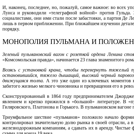
И, наконец, последнее, но, пожалуй, самое важное: во всех
Луиса и руководили «телеграфной войной» против Гульда. 
социалистами, они ими стали после забастовки, а партия Де Ле
лишь в первом приближении. При ближайшем изучении деталей 
порядку.
МОНОПОЛИЯ ПУЛЬМАНА И ПОЛОЖЕНИ
Зеленый пульмановский вагон с розеткой ордена Ленина стоя
«Комсомольская правда», начинается 23 глава знаменитого ром
Возясь с установкой крана, чтобы перевернуть тяжелый пу
остановившийся, тяжело дышащий, высокий черный паровоз 
движущаяся толпа.
А это уже один из ключевых моментов 
забитого жизнью мелкого чиновника и превращения его в рево
Сконструированный в 1864 году предпринимателем Джорджем
явлением и крепко прижился в «большой» литературе. В «
Гиляровского, Платонова и Горького. В пульмановском вагоне
Триумфальное шествие «пульманов» положило начало формир
контролировал значительную долю рынка в своей отрасли, а 
железнодорожным компаниям, а сдавать их в аренду. Чистые 
сумма для конца 19 века.