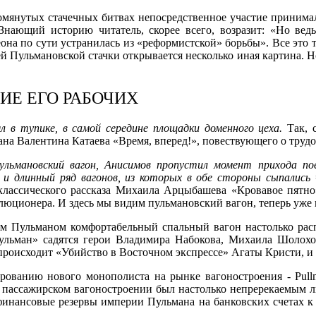
 упомянутых стачечных битвах непосредственное участие приним
Знающий историю читатель, скорее всего, возразит: «Но ве
она по сути устранилась из «реформистской» борьбы». Все это та
Пульмановской стачки открывается несколько иная картина. Но 
Е ЕГО РАБОЧИХ
л в тупике, в самой середине площадки доменного цеха.
Так, с
ана Валентина Катаева «Время, вперед!», повествующего о труд
льмановский вагон, Анисимов пропустил момент прихода поез
и длинный ряд вагонов, из которых в обе стороны сыпались
классического рассказа Михаила Арцыбашева «Кровавое пятн
люционера. И здесь мы видим пульмановский вагон, теперь уже 
 Пульманом комфортабельный спальный вагон настолько распр
пульман» садятся герои Владимира Набокова, Михаила Шолох
 происходит «Убийство в Восточном экспрессе» Агаты Кристи, и
ованию нового монополиста на рынке вагоностроения - Pull
в пассажирском вагоностроении был настолько непререкаемым ли
финансовые резервы империи Пульмана на банковских счетах к