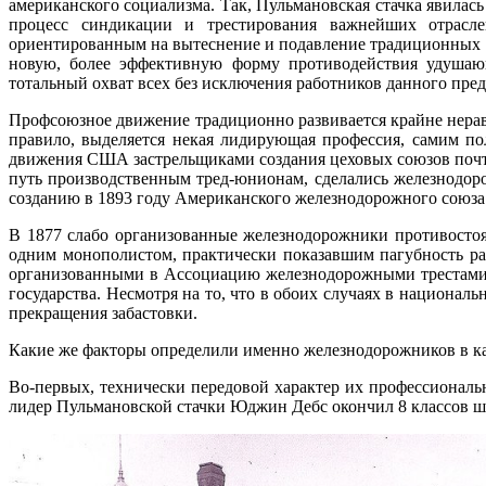
американского социализма. Так, Пульмановская стачка явила
процесс синдикации и трестирования важнейших отраслей
ориентированным на вытеснение и подавление традиционных 
новую, более эффективную форму противодействия удушающ
тотальный охват всех без исключения работников данного пред
Профсоюзное движение традиционно развивается крайне нерав
правило, выделяется некая лидирующая профессия, самим п
движения США застрельщиками создания цеховых союзов почт
путь производственным тред-юнионам, сделались железнодор
созданию в 1893 году Американского железнодорожного союза
В 1877 слабо организованные железнодорожники противостоя
одним монополистом, практически показавшим пагубность раз
организованными в Ассоциацию железнодорожными трестами. 
государства. Несмотря на то, что в обоих случаях в национа
прекращения забастовки.
Какие же факторы определили именно железнодорожников в кач
Во-первых, технически передовой характер их профессиональ
лидер Пульмановской стачки Юджин Дебс окончил 8 классов ш