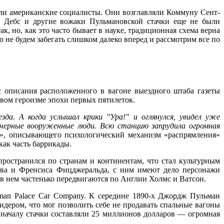
али американские социалисты. Они возглавляли Коммуну Сент-
дь Дебс и другие вожаки Пульмановской стачки еще не были
к, но, как это часто бывает в науке, традиционная схема верна
не будем забегать слишком далеко вперед и рассмотрим все по
 описания расположенного в вагоне выездного штаба газеты
овом героизме эпохи первых пятилеток.
да. А когда услышал крики "Ура!" и оглянулся, увидел уже
 черные вооруженные люди. Всю станцию запрудила огромная
о», описывающего психологический механизм «распрямления»
как часть баррикады.
остранился по странам и континентам, что стал культурным
ова и Френсиса Фицджеральда, с ним имеют дело персонажи
 в нем частенько передвигаются по Англии Холмс и Ватсон.
man Palace Car Company. К середине 1890-х Джордж Пульман
дером, что мог позволить себе не продавать спальные вагоны
 началу стачки составляли 25 миллионов долларов — огромная