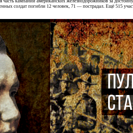
я часть кампании американских железнодорожников за достойную
венных солдат погибли 12 человек, 71 — пострадал. Ещё 515 уча