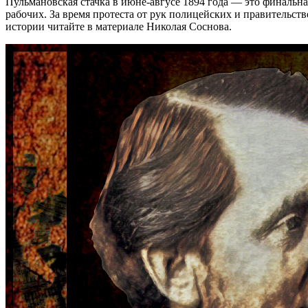
Пульмановская стачка в июне-авгусе 1894 года — это финальна
рабочих. За время протеста от рук полицейских и правительст
истории читайте в материале Николая Соснова.