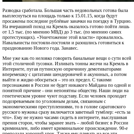
Разводка сработала. Большая часть недовольных готова была
выплеснуться на площадь только к 15.01.15, когда будут
просажены последние рублёвые заначки на поездку в Турцию.
На вчерашний поход на Кремль оказалось готово пойти лишь
от 1,5 тыс. (по мнению МВД) до 3 тыс. (по мнению самих
протестующих). «Уничтожение этой власти» провалилось.
Навальнисты постояли-постояли и разошлись готовиться к
празднованию Нового года. Занавес.
Мне уже как-то неловко говорить банальные вещи о сути всей
этой столичной тусовки. Изливать тонны желчи на Кремль в
Интернете, пугая путинскую опричнину демотиваторами
вперемешку с цитатами шендеровичей и акуниных, а потом
выйти и жидко обосраться – это их предел. С такими
персонажами в России не будет никакого Майдана по одной и
понятной причине - они непонятны обществу. Наши люди на
генетическом уровне чуют подставу. Если человек проходит
подозреваемым по уголовным делам, связанным с
экономическими преступлениями, то в голове саратовского
русского мужика сразу включается заветный тумблер: «есть за
что». Ему не нужно часами сидеть в интернете, выслушивая
прения сторон, чтобы заранее знать – любой бизнес в России
криминален, либо имеет криминальное происхождение. 90-е
преподали хороший урок. Также ему плевать на все эти