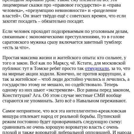
лицемерные сказки про «правовое государство» и «права
человека», «презумпцию невиновности» и «разделение
властей». Он знает твёрдо ещё с советских времен, что если
захотят посадить – обязательно посадят.
Если человек проходит подозреваемым по уголовным делам,
связанным с экономическими преступлениями, то в голове
саратовского мужика сразу включается заветный тумблер:
«есть за что».
Простая максима жизни и житейского опыта: кто сильнее, у
того и закон. Всё как по Марксу, чё. Кстати, для московской
публики: тут в Томске ребят просто так
отмудохали
, за то, что
на мирные акции ходили. Конечно, не против коррупции, а
так за житейское – чтоб люди достойно учились и лечились, а
государство этому не мешало, но содействовало. Теперь
одному из них шьют «экстремизм». Все равны перед законом,
Конституция? Ага. Об этом случае местные СМИ вообще
стараются не упоминать. Зато всё о Навальном переживают.
Самое неприятное, что вся эта интеллигентно-креакловская
мишура отвлекает народ от реальной борьбы. Путинский
режим постоянно будет проворачивать следующую схему:
сравнивать не очень хорошую вороватую власть с очень
плохой и также вороватой либеральной оппозицией. И народа