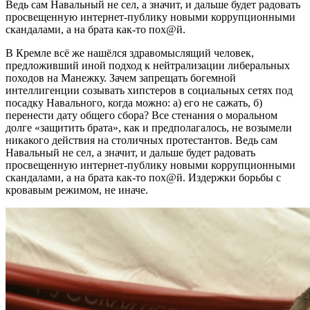
Ведь сам Навальный не сел, а значит, и дальше будет радовать
просвещенную интернет-публику новыми коррупционными
скандалами, а на брата как-то пох@й.
В Кремле всё же нашёлся здравомыслящий человек,
предложивший иной подход к нейтрализации либеральных
походов на Манежку. Зачем запрещать богемной
интеллигенции созывать хипстеров в социальных сетях под
посадку Навального, когда можно: а) его не сажать, б)
перенести дату общего сбора? Все стенания о моральном
долге «защитить брата», как и предполагалось, не возымели
никакого действия на столичных протестантов. Ведь сам
Навальный не сел, а значит, и дальше будет радовать
просвещенную интернет-публику новыми коррупционными
скандалами, а на брата как-то пох@й. Издержки борьбы с
кровавым режимом, не иначе.