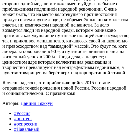
стороны одной медали и также вместе уйдут в небытие с
приближением подлинной народной революции. Очень
может быть, что на место вялотекущего противостояния
придут совсем другие люди, не обременённые ни комплексом
власти, ни комплексом народной ненависти. За дело
возьмутся люди из народной среды, которым одинаково
противны как удушливое путинское полицейское государство,
так и крикливое меньшинство, кичащееся своей инаковостью
и превосходством над “замкадной” массой. Это будут те, кого
либералы обворовали в 90-е, а путинисты лишили шанса на
жизненный успех в 2000-е. Люди дела, а не денег; в
ценностном ядре которых коллективная реализация и
творчество превалируют над контрафактным гедонизмом, а
чувство товарищества берёт верх над корпоративной этикой.
Я очень надеюсь, что приближающийся 2015 г. станет
отправной точкой рождения новой России. России народной
и социалистической. С праздником!
Авторы:
Даниил Тяжкун
#Россия
#протест
#репрессии
#Навальный