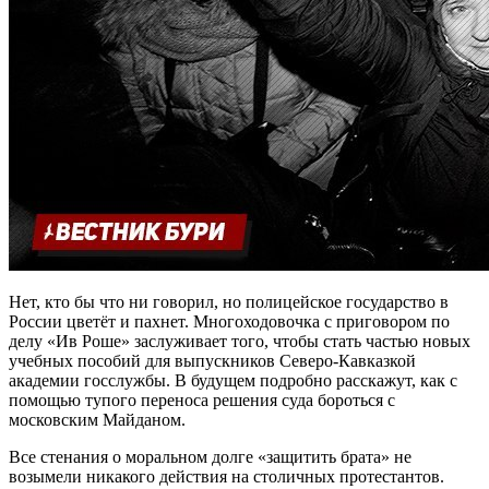
Нет, кто бы что ни говорил, но полицейское государство в
России цветёт и пахнет. Многоходовочка с приговором по
делу «Ив Роше» заслуживает того, чтобы стать частью новых
учебных пособий для выпускников Северо-Кавказкой
академии госслужбы. В будущем подробно расскажут, как с
помощью тупого переноса решения суда бороться с
московским Майданом.
Все стенания о моральном долге «защитить брата» не
возымели никакого действия на столичных протестантов.