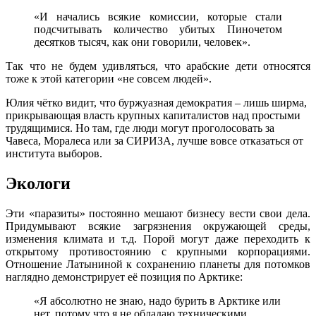
«И начались всякие комиссии, которые стали
подсчитывать количество убитых Пиночетом
десятков тысяч, как они говорили, человек».
Так что не будем удивляться, что арабские дети относятся
тоже к этой категории «не совсем людей».
Юлия чётко видит, что буржуазная демократия – лишь ширма,
прикрывающая власть крупных капиталистов над простыми
трудящимися. Но там, где люди могут проголосовать за
Чавеса, Моралеса или за СИРИЗА, лучше вовсе отказаться от
института выборов.
Экологи
Эти «паразиты» постоянно мешают бизнесу вести свои дела.
Придумывают всякие загрязнения окружающей среды,
изменения климата и т.д. Порой могут даже переходить к
открытому противостоянию с крупными корпорациями.
Отношение Латыниной к сохранению планеты для потомков
наглядно демонстрирует её позиция по Арктике:
«Я абсолютно не знаю, надо бурить в Арктике или
нет, потому что я не обладаю техническими