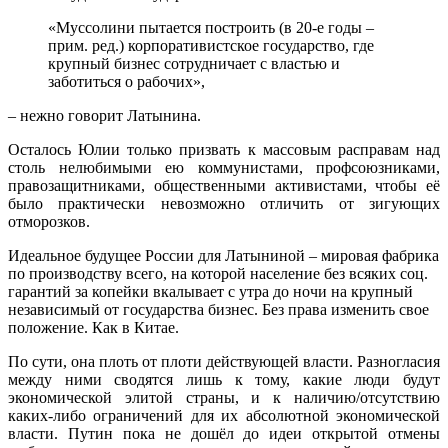
«Муссолини пытается построить (в 20-е годы –
прим. ред.) корпоративистское государство, где
крупный бизнес сотрудничает с властью и
заботиться о рабочих»,
– нежно говорит Латынина.
Осталось Юлии только призвать к массовым расправам над
столь нелюбимыми ею коммунистами, профсоюзниками,
правозащитниками, общественными активистами, чтобы её
было практически невозможно отличить от зигующих
отморозков.
Идеальное будущее России для Латыниной – мировая фабрика
по производству всего, на которой население без всяких соц.
гарантий за копейки вкалывает с утра до ночи на крупный
независимый от государства бизнес. Без права изменить свое
положение. Как в Китае.
По сути, она плоть от плоти действующей власти. Разногласия
между ними сводятся лишь к тому, какие люди будут
экономической элитой страны, и к наличию/отсутствию
каких-либо ограничений для их абсолютной экономической
власти. Путин пока не дошёл до идеи открытой отмены