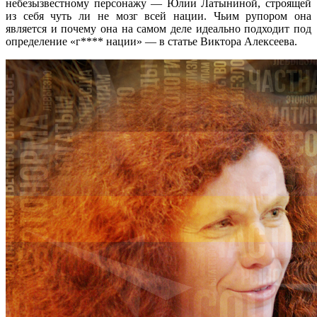
небезызвестному персонажу — Юлии Латыниной, строящей
из себя чуть ли не мозг всей нации. Чьим рупором она
является и почему она на самом деле идеально подходит под
определение «г**** нации» — в статье Виктора Алексеева.