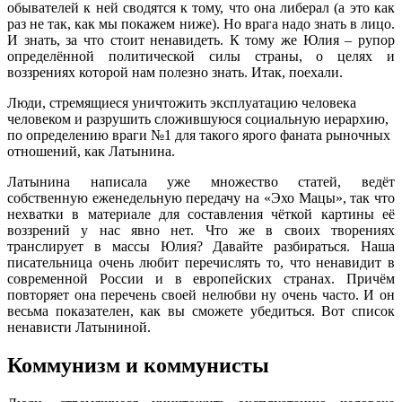
обывателей к ней сводятся к тому, что она либерал (а это как
раз не так, как мы покажем ниже). Но врага надо знать в лицо.
И знать, за что стоит ненавидеть. К тому же Юлия – рупор
определённой политической силы страны, о целях и
воззрениях которой нам полезно знать. Итак, поехали.
Люди, стремящиеся уничтожить эксплуатацию человека
человеком и разрушить сложившуюся социальную иерархию,
по определению враги №1 для такого ярого фаната рыночных
отношений, как Латынина.
Латынина написала уже множество статей, ведёт
собственную еженедельную передачу на «Эхо Мацы», так что
нехватки в материале для составления чёткой картины её
воззрений у нас явно нет. Что же в своих творениях
транслирует в массы Юлия? Давайте разбираться. Наша
писательница очень любит перечислять то, что ненавидит в
современной России и в европейских странах. Причём
повторяет она перечень своей нелюбви ну очень часто. И он
весьма показателен, как вы сможете убедиться. Вот список
ненависти Латыниной.
Коммунизм и коммунисты