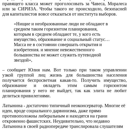
правящего класса может проголосовать за Чавеса, Моралеса
или за СИРИЗА. Чтобы такого не происходило, безопасней
для капиталистов вовсе отказаться от института выборов.
«Нищие и необразованные люди не обладают в
среднем таким горизонтом планирования,
которым в среднем обладают те, у кого есть
имущество, образование и социальный статус…
Масса не в состоянии совершать открытия и
изобретения. и мнение невежественного
большинства не может служить путеводной
звездой»,
– сообщает Юлия нам. Вот только при таком управлении
узкой группой лиц жизнь для большинства населения
получается беспросветная какая-то. Получить имущество,
образование и овладеть этим самым горизонтом
планирования у него не выйдет, так как элита не любит
делиться привилегиями.
Латынина - достаточно типичный неоконсерватор. Многие её
идеи, вроде социального дарвинизма, даже прямо
противоположны либеральным и находятся на грани
откровенно фашистских. Неудивительно, что недавно
Латынина в своей радиопередаче транслировала слушателям