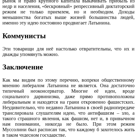
рынок и право крупного капитала выкачивать прибыль из
недр и населения, «бескровный» репрессивный диктаторский
режим не только приемлем, но и необходим. Доходы
меньшинства богатых выше жизней большинства людей,
именно эту идею постоянно продвигает Латынина.
Коммунисты
Эти товарищи для неё настолько отвратительны, что их и
дважды упомянуть можно.
Заключение
Как мы видим по этому перечню, вопреки общественному
мнению либералом Латынина не является. Она достаточно
типичный неоконсерватор. Многие её идеи, вроде
социального дарвинизма, даже прямо противоположны
либеральным и находятся на грани откровенно фашистских.
Неудивительно, что недавно Латынина в своей радиопередаче
транслировала слушателям идею, что антифашизм – зло, а
такого страшного явления, как фашизм, нет и, в привычном
нам понимании, никогда не было. При этом режим
Муссолини был расписан так, что каждому б захотелось жить
в таком чудесном государстве.