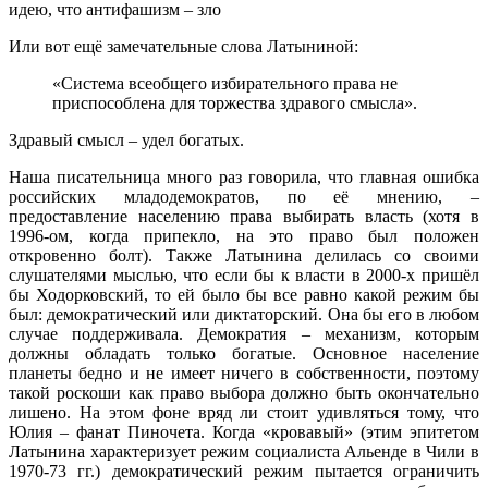
идею, что антифашизм – зло
Или вот ещё замечательные слова Латыниной:
«Система всеобщего избирательного права не
приспособлена для торжества здравого смысла».
Здравый смысл – удел богатых.
Наша писательница много раз говорила, что главная ошибка
российских младодемократов, по её мнению, –
предоставление населению права выбирать власть (хотя в
1996-ом, когда припекло, на это право был положен
откровенно болт). Также Латынина делилась со своими
слушателями мыслью, что если бы к власти в 2000-х пришёл
бы Ходорковский, то ей было бы все равно какой режим бы
был: демократический или диктаторский. Она бы его в любом
случае поддерживала. Демократия – механизм, которым
должны обладать только богатые. Основное население
планеты бедно и не имеет ничего в собственности, поэтому
такой роскоши как право выбора должно быть окончательно
лишено. На этом фоне вряд ли стоит удивляться тому, что
Юлия – фанат Пиночета. Когда «кровавый» (этим эпитетом
Латынина характеризует режим социалиста Альенде в Чили в
1970-73 гг.) демократический режим пытается ограничить