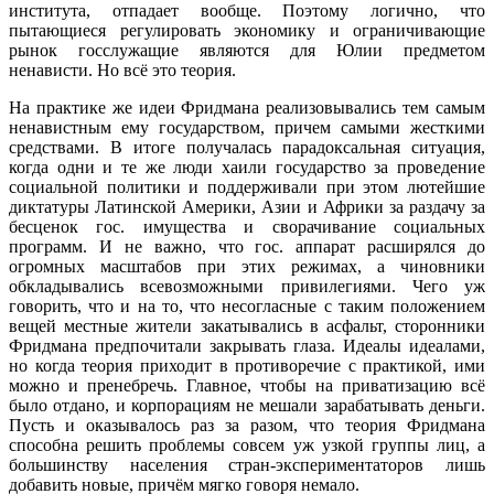
института, отпадает вообще. Поэтому логично, что
пытающиеся регулировать экономику и ограничивающие
рынок госслужащие являются для Юлии предметом
ненависти. Но всё это теория.
На практике же идеи Фридмана реализовывались тем самым
ненавистным ему государством, причем самыми жесткими
средствами. В итоге получалась парадоксальная ситуация,
когда одни и те же люди хаили государство за проведение
социальной политики и поддерживали при этом лютейшие
диктатуры Латинской Америки, Азии и Африки за раздачу за
бесценок гос. имущества и сворачивание социальных
программ. И не важно, что гос. аппарат расширялся до
огромных масштабов при этих режимах, а чиновники
обкладывались всевозможными привилегиями. Чего уж
говорить, что и на то, что несогласные с таким положением
вещей местные жители закатывались в асфальт, сторонники
Фридмана предпочитали закрывать глаза. Идеалы идеалами,
но когда теория приходит в противоречие с практикой, ими
можно и пренебречь. Главное, чтобы на приватизацию всё
было отдано, и корпорациям не мешали зарабатывать деньги.
Пусть и оказывалось раз за разом, что теория Фридмана
способна решить проблемы совсем уж узкой группы лиц, а
большинству населения стран-экспериментаторов лишь
добавить новые, причём мягко говоря немало.