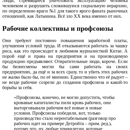
Люди, стремящиеся уничтожить эксплуатацию человека
человеком и разрушить сложившуюся социальную иерархию,
по определению враги №1 для такого ярого фаната рыночных
отношений, как Латынина. Всё зло XX века именно от них.
Рабочие коллективы и профсоюзы
Они требуют постоянно повышения заработной платы,
улучшения условий труда. И отказываются работать за чашку
риса, как это происходит в любимом журналисткой Китае. А
порой ещё и права на предприятия и на производимую
продукцию предъявляют. Отвратительные люди, короче. Если
бы бизнесмены могли бы сами работать на своих
предприятиях, да ещё и за всех сразу, то и убить этих рабочих
не жалко было бы, по её мнению. Единственно что её радует –
не везде рабочие созрели до создания профсоюза и какой-то
борьбы за себя.
«Профсоюзы, конечно, не могли допустить, чтобы
кровавые капиталисты пили кровь рабочих, они
выторговывали рабочим всё новые и новые
условия. Профсоюзы победили, вот, только
производство стало нерентабельным (разговор про
рабочих идет на примере Детройта – прим. ред.),
потому что, ну, любые привилегии, которые