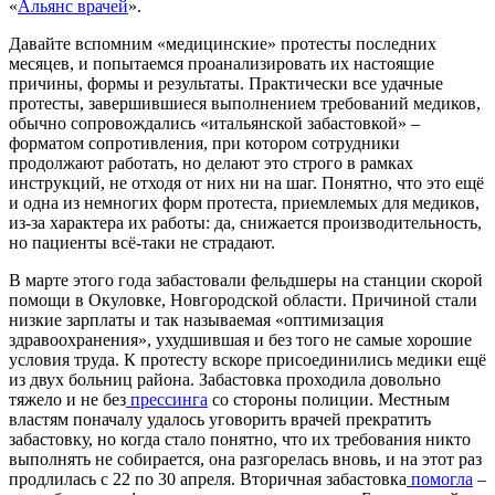
«
Альянс врачей
».
Давайте вспомним «медицинские» протесты последних
месяцев, и попытаемся проанализировать их настоящие
причины, формы и результаты. Практически все удачные
протесты, завершившиеся выполнением требований медиков,
обычно сопровождались «итальянской забастовкой» –
форматом сопротивления, при котором сотрудники
продолжают работать, но делают это строго в рамках
инструкций, не отходя от них ни на шаг. Понятно, что это ещё
и одна из немногих форм протеста, приемлемых для медиков,
из-за характера их работы: да, снижается производительность,
но пациенты всё-таки не страдают.
В марте этого года забастовали фельдшеры на станции скорой
помощи в Окуловке, Новгородской области. Причиной стали
низкие зарплаты и так называемая «оптимизация
здравоохранения», ухудшившая и без того не самые хорошие
условия труда. К протесту вскоре присоединились медики ещё
из двух больниц района. Забастовка проходила довольно
тяжело и не без
прессинга
со стороны полиции. Местным
властям поначалу удалось уговорить врачей прекратить
забастовку, но когда стало понятно, что их требования никто
выполнять не собирается, она разгорелась вновь, и на этот раз
продлилась с 22 по 30 апреля. Вторичная забастовка
помогла
–