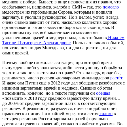
медиков к победе. Бывает, в виде исключения из правил, что
срабатывает и, например, жалоба в СМИ – так, это
помогло
медсестрам из горбольницы Серова, которым и подняли
зарплату, и уволили руководство. Но в целом, успех всегда
очень сильно зависит от того, насколько коллектив хорошо
организован и готов совместно бороться за свои права. В
противном случае, всё заканчивается массовыми
увольнениями врачей и медперсонала, как это было в
Нижнем
Тагиле
,
Пятигорске
,
Александрове
. Пользы от таких событий,
понятно, нет ни для Минздрава, ни для пациентов, ни для
самих врачей.
Почему вообще сложилась ситуация, при которой врачи
вынуждены либо увольняться, либо вести упорную борьбу за
то, что и так полагается им по праву? Страна ведь, вроде бы,
развивается, число россиян-долларовых миллиардеров
растёт
.
И даже сам Путин ещё в 2012 году дал обещание разобраться с
низкими зарплатами врачей и медиков. Смешно об этом
вспоминать, конечно, но в тексте поручения он
обещал
«повысить к 2018 году среднюю заработную плату врачей…
до 200% от средней заработной платы в соответствующем
регионе». В реальности, разумеется, ничего подобного нет
практически нигде. По крайней мере, этим летом
только
в
четырех регионах России зарплаты врачей формально
достигали целевых значений, согласно «майским указам». Во