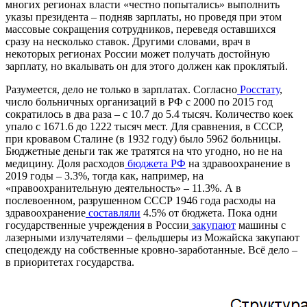
многих регионах власти «честно попытались» выполнить
указы президента – подняв зарплаты, но проведя при этом
массовые сокращения сотрудников, переведя оставшихся
сразу на несколько ставок. Другими словами, врач в
некоторых регионах России может получать достойную
зарплату, но вкалывать он для этого должен как проклятый.
Разумеется, дело не только в зарплатах. Согласно
Росстату
,
число больничных организаций в РФ с 2000 по 2015 год
сократилось в два раза – с 10.7 до 5.4 тысяч. Количество коек
упало с 1671.6 до 1222 тысяч мест. Для сравнения, в СССР,
при кровавом Сталине (в 1932 году) было 5962 больницы.
Бюджетные деньги так же тратятся на что угодно, но не на
медицину. Доля расходов
бюджета РФ
на здравоохранение в
2019 годы – 3.3%, тогда как, например, на
«правоохранительную деятельность» – 11.3%. А в
послевоенном, разрушенном СССР 1946 года расходы на
здравоохранение
составляли
4.5% от бюджета. Пока одни
государственные учреждения в России
закупают
машины с
лазерными излучателями – фельдшеры из Можайска закупают
спецодежду на собственные кровно-заработанные. Всё дело –
в приоритетах государства.