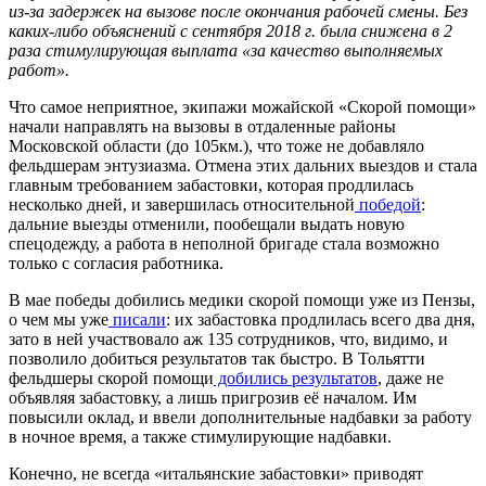
из-за задержек на вызове после окончания рабочей смены. Без
каких-либо объяснений с сентября 2018 г. была снижена в 2
раза стимулирующая выплата «за качество выполняемых
работ
»
.
Что самое неприятное, экипажи можайской «Скорой помощи»
начали направлять на вызовы в отдаленные районы
Московской области (до 105км.), что тоже не добавляло
фельдшерам энтузиазма. Отмена этих дальних выездов и стала
главным требованием забастовки, которая продлилась
несколько дней, и завершилась относительной
победой
:
дальние выезды отменили, пообещали выдать новую
спецодежду, а работа в неполной бригаде стала возможно
только с согласия работника.
В мае победы добились медики скорой помощи уже из Пензы,
о чем мы уже
писали
: их забастовка продлилась всего два дня,
зато в ней участвовало аж 135 сотрудников, что, видимо, и
позволило добиться результатов так быстро. В Тольятти
фельдшеры скорой помощи
добились результатов
, даже не
объявляя забастовку, а лишь пригрозив её началом. Им
повысили оклад, и ввели дополнительные надбавки за работу
в ночное время, а также стимулирующие надбавки.
Конечно, не всегда «итальянские забастовки» приводят