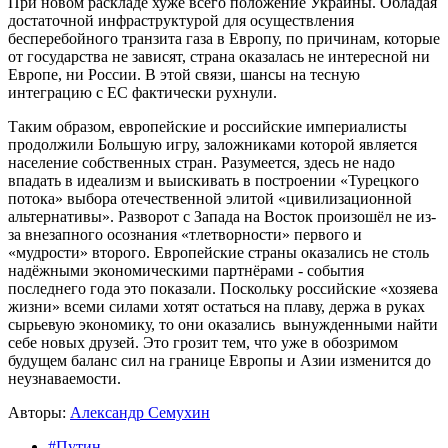
При новом раскладе хуже всего положение Украины. Обладая
достаточной инфраструктурой для осуществления
бесперебойного транзита газа в Европу, по причинам, которые
от государства не зависят, страна оказалась не интересной ни
Европе, ни России. В этой связи, шансы на тесную
интеграцию с ЕС фактически рухнули.
Таким образом, европейские и российские империалисты
продолжили Большую игру, заложниками которой является
население собственных стран. Разумеется, здесь не надо
впадать в идеализм и выискивать в построении «Турецкого
потока» выбора отечественной элитой «цивилизационной
альтернативы». Разворот с Запада на Восток произошёл не из-
за внезапного осознания «тлетворности» первого и
«мудрости» второго. Европейские страны оказались не столь
надёжными экономическими партнёрами - события
последнего года это показали. Поскольку российские «хозяева
жизни» всеми силами хотят остаться на плаву, держа в руках
сырьевую экономику, то они оказались вынужденными найти
себе новых друзей. Это грозит тем, что уже в обозримом
будущем баланс сил на границе Европы и Азии изменится до
неузнаваемости.
Авторы:
Александр Семухин
#Путин