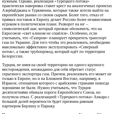
нужным. Однако, реализация «Турецкого потока»
практически наверняка ставит крест на аналогичных проектах
Азербайджана и Туркмении, которые также хотели выйти на
европейские рынки со своим сырьем. Более того, отказ от
прямых поставок в Европу делает Россию более независимым
игроком в политическом плане. Разворот на юг –
символический шаг, который призван обозначить, что на
Евросоюзе «свет клином не сошёлся». Особенно, если
учитывать, что «Газпром» планирует прекратить транспорт
газа по Украине. Для того чтобы это реализовать, необходимо
максимально эффективно эксплуатировать «Северный
поток», а также трубопровод, который идёт по территории
Белоруссии.
Турция, не имея на своей территории ни одного крупного
месторождения, неожиданно для себя обретает статус
серьезного экспортера газа. Причем, реализовать его может не
только в Европе, но и на Ближнем Востоке, например, в
Израиле, отношения которого с арабскими странами никогда
хорошими не были. Нужно учитывать, что Турция
десятилетиями обивала пороги Европейского Союза, но
получила отказ. С реализацией «Турецкого потока» Анкара с
большой долей вероятности будет признана равным
партнером Берлину и Парижу.