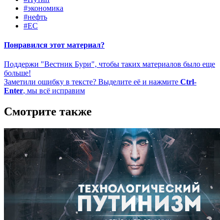
#экономика
#нефть
#ЕС
Понравился этот материал?
Поддержи "Вестник Бури", чтобы таких материалов было еще
больше!
Заметили ошибку в тексте? Выделите её и нажмите
Ctrl-
Enter
, мы всё исправим
Смотрите также