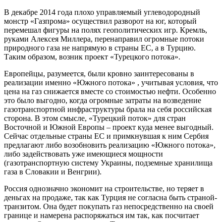
В декабре 2014 года плохо управляемый углеводородный
монстр «Газпрома» осуществил разворот на юг, который
перемешал фигуры на полях геополитических игр. Кремль,
руками Алексея Миллера, перенаправил огромные потоки
природного газа не напрямую в страны ЕС, а в Турцию.
Таким образом, возник проект «Турецкого потока».
Европейцы, разумеется, были кровно заинтересованы в
реализации именно «Южного потока» , учитывая условия, что
цена на газ снижается вместе со стоимостью нефти. Особенно
это было выгодно, когда огромные затраты на возведение
газотранспортной инфраструктуры брала на себя российская
сторона. В этом смысле, «Турецкий поток» для стран
Восточной и Южной Европы – проект куда менее выгодный.
Сейчас отдельные страны ЕС и примкнувшая к ним Сербия
предлагают либо возобновить реализацию «Южного потока»,
либо задействовать уже имеющиеся мощности
(газотранспортную систему Украины, подземные хранилища
газа в Словакии и Венгрии).
Россия однозначно экономит на строительстве, но теряет в
деньгах на продаже, так как Турция не согласна быть страной-
транзитом. Она будет покупать газ непосредственно на своей
границе и намерена распоряжаться им так, как посчитает