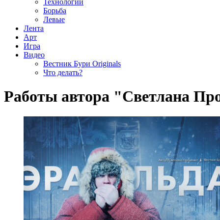
Технологии
Борьба
Левые
Лента
Арт
Игра
Видео
Вестник Бури Originals
Что делать?
Работы автора "Светлана Пр