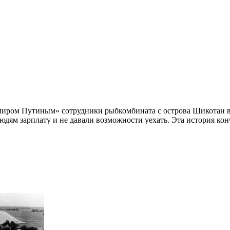
миром Путиным» сотрудники рыбкомбината с острова Шикотан в 
дям зарплату и не давали возможности уехать. Эта история конч