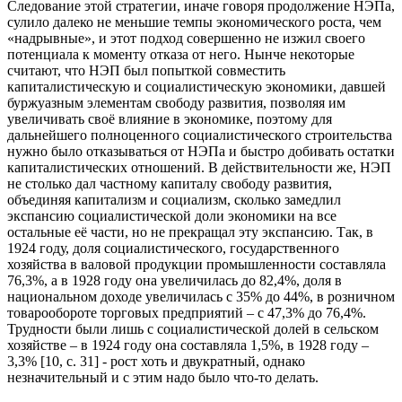
Следование этой стратегии, иначе говоря продолжение НЭПа,
сулило далеко не меньшие темпы экономического роста, чем
«надрывные», и этот подход совершенно не изжил своего
потенциала к моменту отказа от него. Нынче некоторые
считают, что НЭП был попыткой совместить
капиталистическую и социалистическую экономики, давшей
буржуазным элементам свободу развития, позволяя им
увеличивать своё влияние в экономике, поэтому для
дальнейшего полноценного социалистического строительства
нужно было отказываться от НЭПа и быстро добивать остатки
капиталистических отношений. В действительности же, НЭП
не столько дал частному капиталу свободу развития,
объединяя капитализм и социализм, сколько замедлил
экспансию социалистической доли экономики на все
остальные её части, но не прекращал эту экспансию. Так, в
1924 году, доля социалистического, государственного
хозяйства в валовой продукции промышленности составляла
76,3%, а в 1928 году она увеличилась до 82,4%, доля в
национальном доходе увеличилась с 35% до 44%, в розничном
товарообороте торговых предприятий – с 47,3% до 76,4%.
Трудности были лишь с социалистической долей в сельском
хозяйстве – в 1924 году она составляла 1,5%, в 1928 году –
3,3% [10, с. 31] - рост хоть и двукратный, однако
незначительный и с этим надо было что-то делать.