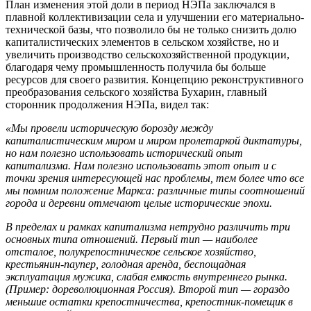
План изменения этой доли в период НЭПа заключался в
плавной коллективизации села и улучшении его материально-
технической базы, что позволило бы не только снизить долю
капиталистических элементов в сельском хозяйстве, но и
увеличить производство сельскохозяйственной продукции,
благодаря чему промышленность получила бы больше
ресурсов для своего развития. Концепцию реконструктивного
преобразования сельского хозяйства Бухарин, главный
сторонник продолжения НЭПа, видел так:
«Мы провели историческую борозду между
капиталистическим миром и миром пролетаркой диктатуры,
но нам полезно использовать исторический опыт
капитализма. Нам полезно использовать этот опыт и с
точки зрения интересующей нас проблемы, тем более что все
мы помним положение Маркса: различные типы соотношений
города и деревни отмечают целые исторические эпохи.
В пределах и рамках капитализма нетрудно различить три
основных типа отношений. Первый тип — наиболее
отсталое, полукрепостническое сельское хозяйство,
крестьянин-паупер, голодная аренда, беспощадная
эксплуатация мужика, слабая емкость внутреннего рынка.
(Пример: дореволюционная Россия). Второй тип — гораздо
меньшие остатки крепостничества, крепостник-помещик в