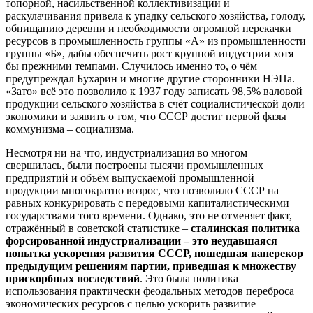
топорной, насильственной коллективизации и
раскулачивания привела к упадку сельского хозяйства, голоду,
обнищанию деревни и необходимости огромной перекачки
ресурсов в промышленность группы «А» из промышленности
группы «Б», дабы обеспечить рост крупной индустрии хотя
бы прежними темпами. Случилось именно то, о чём
предупреждал Бухарин и многие другие сторонники НЭПа.
«Зато» всё это позволило к 1937 году записать 98,5% валовой
продукции сельского хозяйства в счёт социалистической доли
экономики и заявить о том, что СССР достиг первой фазы
коммунизма – социализма.
Несмотря ни на что, индустриализация во многом
свершилась, были построены тысячи промышленных
предприятий и объём выпускаемой промышленной
продукции многократно возрос, что позволило СССР на
равных конкурировать с передовыми капиталистическими
государствами того времени. Однако, это не отменяет факт,
отражённый в советской статистике –
сталинская политика
форсированной индустриализации – это неудавшаяся
попытка ускорения развития СССР, пошедшая наперекор
предыдущим решениям партии, приведшая к множеству
прискорбных последствий
. Это была политика
использования практически феодальных методов переброса
экономических ресурсов с целью ускорить развитие