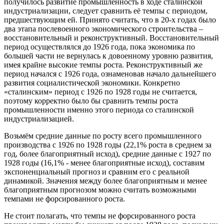
получилось развитие промышленность в ходе сталинской
индустриализации, следует сравнить её темпы с периодом,
предшествующим ей. Принято считать, что в 20-х годах было
два этапа послевоенного экономического строительства –
восстановительный и реконструктивный. Восстановительный
период осуществлялся до 1926 года, пока экономика по
большей части не вернулась к довоенному уровню развития,
имея крайне высокие темпы роста. Реконструктивный же
период начался с 1926 года, ознаменовав начало дальнейшего
развития социалистической экономики. Конкретно
«сталинским» период с 1926 по 1928 годы не считается,
поэтому корректно было бы сравнить темпы роста
промышленности именно этого периода со сталинской
индустриализацией.
Возьмём средние данные по росту всего промышленного
производства с 1926 по 1928 годы (22,1% роста в среднем за
год, более благоприятный исход), средние данные с 1927 по
1928 годы (16,1% - менее благоприятные исход), составим
экспоненциальный прогноз и сравним его с реальной
динамикой. Значения между более благоприятным и менее
благоприятным прогнозом можно считать возможными
темпами не форсированного роста.
Не стоит полагать, что темпы не форсированного роста