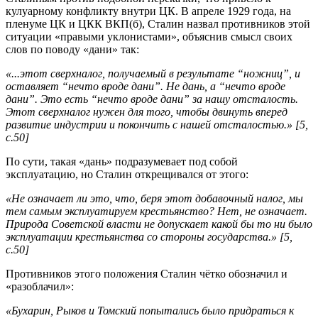
кулуарному конфликту внутри ЦК. В апреле 1929 года, на
пленуме ЦК и ЦКК ВКП(б), Сталин назвал противников этой
ситуации «правыми уклонистами», объяснив смысл своих
слов по поводу «дани» так:
«...этот сверхналог, получаемый в результате “ножниц”, и
оставляет “нечто вроде дани”. Не дань, а “нечто вроде
дани”. Это есть “нечто вроде дани” за нашу отсталость.
Этот сверхналог нужен для того, чтобы двинуть вперед
развитие индустрии и покончить с нашей отсталостью.» [5,
с.50]
По сути, такая «дань» подразумевает под собой
эксплуатацию, но Сталин открещивался от этого:
«Не означает ли это, что, беря этот добавочный налог, мы
тем самым эксплуатируем крестьянство? Нет, не означает.
Природа Советской власти не допускает какой бы то ни было
эксплуатации крестьянства со стороны государства.» [5,
с.50]
Противников этого положения Сталин чётко обозначил и
«разоблачил»:
«Бухарин, Рыков и Томский попытались было придраться к