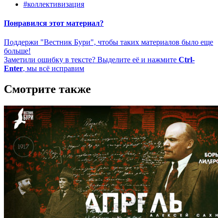
#коллективизация
Понравился этот материал?
Поддержи "Вестник Бури", чтобы таких материалов было еще
больше!
Заметили ошибку в тексте? Выделите её и нажмите
Ctrl-
Enter
, мы всё исправим
Смотрите также