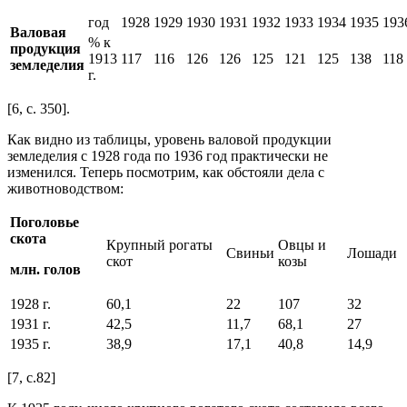
год
1928
1929
1930
1931
1932
1933
1934
1935
193
Валовая
% к
продукция
1913
117
116
126
126
125
121
125
138
118
земледелия
г.
[6, с. 350].
Как видно из таблицы, уровень валовой продукции
земледелия с 1928 года по 1936 год практически не
изменился. Теперь посмотрим, как обстояли дела с
животноводством:
Поголовье
скота
Крупный рогаты
Овцы и
Свиньи
Лошади
скот
козы
млн. голов
1928 г.
60,1
22
107
32
1931 г.
42,5
11,7
68,1
27
1935 г.
38,9
17,1
40,8
14,9
[7, с.82]