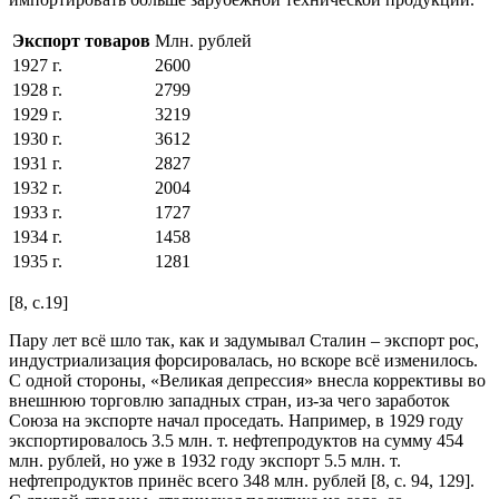
Экспорт товаров
Млн. рублей
1927 г.
2600
1928 г.
2799
1929 г.
3219
1930 г.
3612
1931 г.
2827
1932 г.
2004
1933 г.
1727
1934 г.
1458
1935 г.
1281
[8, с.19]
Пару лет всё шло так, как и задумывал Сталин – экспорт рос,
индустриализация форсировалась, но вскоре всё изменилось.
С одной стороны, «Великая депрессия» внесла коррективы во
внешнюю торговлю западных стран, из-за чего заработок
Союза на экспорте начал проседать. Например, в 1929 году
экспортировалось 3.5 млн. т. нефтепродуктов на сумму 454
млн. рублей, но уже в 1932 году экспорт 5.5 млн. т.
нефтепродуктов принёс всего 348 млн. рублей [8, с. 94, 129].