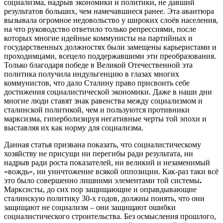
социализма, надрыв экономики и политики, не давший
результатов больших, чем намечавшиеся ранее. Эта авантюра
вызывала огромное недовольство у широких слоёв населения,
на что руководство ответило только репрессиями, после
которых многие идейные коммунисты на партийных и
государственных должностях были замещены карьеристами и
проходимцами, всецело поддержавшими эти преобразования.
Только благодаря победе в Великой Отечественной эта
политика получила индульгенцию в глазах многих
коммунистов, что дало Сталину право присвоить себе
достижения социалистической экономики. Даже в наши дни
многие люди ставят знак равенства между социализмом и
сталинской политикой, чем и пользуются противники
марксизма, гиперболизируя негативные черты той эпохи и
выставляя их как норму для социализма.
Данная статья призвана показать, что социалистическому
хозяйству не присущи ни перегибы ради результата, ни
надрыв ради роста показателей, ни великий и незаменимый
«вождь», ни уничтожение всякой оппозиции. Как-раз таки всё
это было совершенно лишними элементами той системы
.
Марксисты, до сих пор защищающие и оправдывающие
сталинскую политику 30-х годов, должны понять, что они
защищают не социализм – они защищают ошибки
социалистического строительства. Без осмысления прошлого,