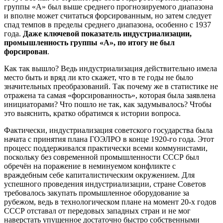
группы «А» был выше среднего прогнозируемого диапазона
и вполне может считаться форсированным, но затем следует
спад темпов в пределы среднего диапазона, особенно с 1937
года.
Даже ключевой показатель индустриализации,
промышленность группы «А», по итогу не был
форсирован
.
Как так вышло? Ведь индустриализация действительно имела
место быть и вряд ли кто скажет, что в те годы не было
значительных преобразований. Так почему же в статистике не
отражена та самая «форсированность», которая была заявлена
инициаторами? Что пошло не так, как задумывалось? Чтобы
это выяснить, кратко обратимся к истории вопроса.
Фактически, индустриализация советского государства была
начата с принятия плана ГОЭЛРО в конце 1920-го года. Этот
процесс поддерживался практически всеми коммунистами,
поскольку без современной промышленности СССР был
обречён на поражение в неминуемом конфликте с
враждебным себе капиталистическим окружением. Для
успешного проведения индустриализации, стране Советов
требовалось закупать промышленное оборудование за
рубежом, ведь в технологическом плане на момент 20-х годов
СССР отставал от передовых западных стран и не мог
наверстать упущенное достаточно быстро собственными