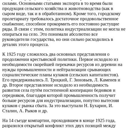
силами. Основными статьями экспорта в то время были
продукция сельского хозяйства и животноводства (как в
сыром виде, так и в обработанном). Кроме того, городскому
пролетариату требовалось достаточное продовольственное
снабжение, способное прокормить его постоянно растущие
ряды. В связи с этим, политика индустриализации не могла не
опираться на село. Это понимали абсолютно все
руководители государства, но они сильно расходились в
деталях этого процесса.
К 1925 году сложилось два основных представления о
продолжении крестьянской политики. Первое исходило из
необходимости скорейшей перекачки ресурсов из деревни на
нужды промышленности и нейтрализации срывающих
социалистические планы кулаков (сельских капиталистов).
Его придерживались Л. Троцкий, Г. Зиновьев, Л. Каменев и
др. Второе представление исходило из необходимость
развития села путём постепенной кооперации бедняков и
середняков, благодаря которой промышленность получит
больше ресурсов для индустриализации, попутно вытесняя
кулаков с рынка сбыта. За это выступали Н. Бухарин, И.
Сталин, А. Рыков и др.
На 14 съезде компартии, проходившем в конце 1925 года,
разразился открытый конфликт этих двух позиций между