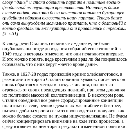
слову “дань” и стали обвинять партию в политике военно-
феодальной эксплуатации крестьянства. Но теперь даже
слепые видят, что это была нечестная попытка бухаринцев
грубейшим образом оклеветать нашу партию. Теперь даже
они сами вынуждены молчаливо признать, что с болтовнёй о
военно-феодальной эксплуатации они провалились с треском.»
[5, с.51]
К слову, речи Сталина, связанные с «данью», не были
опубликованы нигде до издания собраний его сочинений в
1949 году, в которых отмечено, что они печатаются впервые.
И это можно понять, ведь крестьянам вряд ли бы понравилось
осознавать, что с них берут «нечто вроде дани».
Также, в 1927-28 годах произошёл кризис хлебозаготовок, в
разжигании которого Сталин обвинил кулаков, после чего он
вновь обратился к методам раскулачивания, полностью
отрекаясь от своих предыдущих позиций, при этом дополняя
их политикой массовой коллективизации. В некотором роде,
Сталин объединил все ранее сформулированные концепции
политики на селе, решив сделать их масштабнее и быстрее,
пытаясь добиться роста сельхоз производства и получить как
можно больше средств на нужды индустриализации. Не будем
сейчас концентрировать внимание на ходе этих процессов, а
сразу взглянем на некоторый результат изменённой политики: