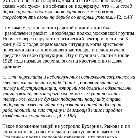
Хоть он и не стал говорить, какой из этих уклонов хуже,
сказав «оба хуже», но всё-таки он подчеркнул, что
«…в своей
борьбе против обоих уклонов партия всё же должна
сосредоточить огонь на борьбе со вторым уклоном.»
[2, с.48]
Тем самым, уклон ленинградской организации был
«разоблачён и разбит», возобладал подход московской группы.
Но всего через пару лет политический вектор изменился. К
концу 20-х годов образовалась ситуация, когда крестьяне
переплачивали за промышленные товары и недополучали
средства за свою продукцию. Эту ситуацию Сталин в июле
1928 года называл сверхналогом на крестьянство и даже
«
данью
»:
«…эти переплаты и недополучения составляют сверхналог на
крестьянство, нечто вроде “дани”, добавочный налог, в
пользу индустриализации, который мы должны обязательно
уничтожить, но которого мы не можем уничтожить
теперь же, если не думаем подорвать нашу индустрию,
подорвать известный темп развития нашей индустрии,
работающей на всю страну и двигающей наше народное
хозяйство к социализму.» [4, с.188]
Такое положение вещей не устроило Бухарина, Рыкова и их
сподвижников, совсем недавно выступавших вместе со
Сталиным против подобной перекачки, что привело к