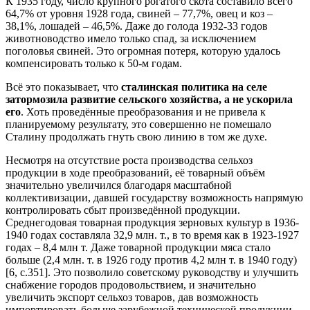
К 1935 году, число крупного рогатого скота составило всего
64,7% от уровня 1928 года, свиней – 77,7%, овец и коз –
38,1%, лошадей – 46,5%. Даже до голода 1932-33 годов
животноводство имело только спад, за исключением
поголовья свиней. Это огромная потеря, которую удалось
компенсировать только к 50-м годам.
Всё это показывает, что
сталинская политика на селе
затормозила развитие сельского хозяйства, а не ускорила
его
. Хоть проведённые преобразования и не привела к
планируемому результату, это совершенно не помешало
Сталину продолжать гнуть свою линию в том же духе.
Несмотря на отсутствие роста производства сельхоз
продукции в ходе преобразований, её товарный объём
значительно увеличился благодаря масштабной
коллективизации, давшей государству возможность напрямую
контролировать сбыт произведённой продукции.
Среднегодовая товарная продукция зерновых культур в 1936-
1940 годах составляла 32,9 млн. т., в то время как в 1923-1927
годах – 8,4 млн т. Даже товарной продукции мяса стало
больше (2,4 млн. т. в 1926 году против 4,2 млн т. в 1940 году)
[6, с.351]. Это позволило советскому руководству и улучшить
снабжение городов продовольствием, и значительно
увеличить экспорт сельхоз товаров, дав возможность
импортировать больше зарубежной технической продукции.