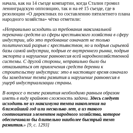
начала, как на 14 съезде компартии, когда Сталин громил
ленинградскую оппозицию, так и на её 15 съезде, где в
резолюции «О директивах по составлению пятилетнего плана
народного хозяйства» чётко отметили:
«Неправильно исходить из требования максимальной
перекачки средств из сферы крестьянского хозяйства в сферу
индустрии, ибо это требование означает не только
политический разрыв с крестьянством, но и подрыв сырьевой
базы самой индустрии, подрыв ее внутреннего рынка, подрыв
экспорта и нарушение равновесия всей народнохозяйственной
системы. С другой стороны, неправильно было бы
отказываться от привлечения средств деревни к
строительству индустрии: это в настоящее время означало
бы замедление темпа развития и нарушение равновесия в
ущерб индустриализации страны.
В вопросе о темпе развития необходимо равным образом
иметь в виду крайнюю сложность задачи.
Здесь следует
исходить не из максимума темпа накопления на
ближайший год или несколько лет
,
а из такого
соотношения элементов народного хозяйства, которое
обеспечивало бы длительно наиболее быстрый темп
развития.
» [9, с. 1293]