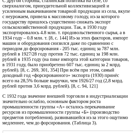
С другой стороны, сталинская политика на селе, со
сверхналогом, принудительной коллективизацией и
усиленным выкачиванием товарной продукции из села, вкупе
с неурожаем, привела к массовому голоду, из-за которого
государству пришлось существенно снижать экспорт
сельскохозяйственной продукции. Так, в 1930 году
экспортировалось 4.8 млн. т. продовольственного сырья, а в
1934 году – 0.8 млн. т. [8, с. 144] Из-за этих факторов, импорт
машин и оборудования снизился даже по сравнению с
периодом до форсирования - 205 тыс. единиц за 787 млн.
рублей в 1927/28 году против 72 тыс. единиц за 198 млн.
рублей в 1935 году (на пике импорта этой категории товаров,
в 1931 году, было приобретено 607 тыс. единиц за 2 млрд.
рублей). [8, с. 269, 301, 354] При всём при этом, самый
доходный год «форсированного» экспорта (1930) принёс
всего на 28,5% больше выручки, чем 1926/27 год (2,8 млрд.
рублей против 3,6 млрд. рублей). [8, c. 94, 121]
С 1932 года значение внешней торговли в индустриализации
значительно ослабло, основным фактором роста
промышленности группы «А» осталось перекачивание
ресурсов из промышленности группы «Б» (производство
предметов потребления), развивавшейся из-за этого ощутимо
медленнее, чем до форсирования. (Таблица 3).