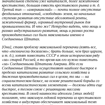
значительной степени уже капиталист, более зажиточное
крестьянство, большая емкость крестьянского рынка и т. д.
Третий тип — «американский» — почти полное отсутствие
феодальных отношений, «свободная» земля, на начальных
ступенях развития отсутствие абсолютной ренты,
зажиточный фермер, огромный внутренний рынок для
промышленности. И что же? Нетрудно видеть, что мощь и
размах индустриального развития, мощь и размах роста
производительных сил были максимальны именно в
Соединенных Штатах.
[Они], ставя проблему максимальной перекачки (взять все,
что «технически досягаемо»; брать больше, чем брал царизм,
и т. д.), хотят поместить СССР в этом историческом ряду
«за» старой Россией, в то время как его нужно поместить
«за» Соединенными Штатами Америки. Ибо если
Соединенные Штаты осуществляют наиболее быстрое в
пределах капитализма развитие сельского хозяйства и
движения производительных сил в целом, то мы — на
социалистическом базисе, на основе решительной борьбы со
всеми капиталистическими элементами — должны идти еще
быстрее, в тесном союзе с решающими массами
крестьянства. В своей наивности идеологи [этих людей]
полагают, что максимум годовой перекачки из крестьянского
хозяйства в индустрию обеспечивает максимальный темп