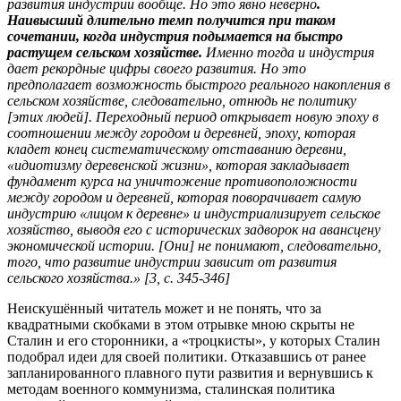
развития индустрии вообще. Но это явно неверно
.
Наивысший длительно темп получится при таком
сочетании, когда индустрия подымается на быстро
растущем сельском хозяйстве.
Именно тогда и индустрия
дает рекордные цифры своего развития. Но это
предполагает возможность быстрого реального накопления в
сельском хозяйстве, следовательно, отнюдь не политику
[этих людей]. Переходный период открывает новую эпоху в
соотношении между городом и деревней, эпоху, которая
кладет конец систематическому отставанию деревни,
«идиотизму деревенской жизни», которая закладывает
фундамент курса на уничтожение противоположности
между городом и деревней, которая поворачивает самую
индустрию «лицом к деревне» и индустриализирует сельское
хозяйство, выводя его с исторических задворок на авансцену
экономической истории. [Они] не понимают, следовательно,
того, что развитие индустрии зависит от развития
сельского хозяйства.» [3, с. 345-346]
Неискушённый читатель может и не понять, что за
квадратными скобками в этом отрывке мною скрыты не
Сталин и его сторонники, а «троцкисты», у которых Сталин
подобрал идеи для своей политики. Отказавшись от ранее
запланированного плавного пути развития и вернувшись к
методам военного коммунизма, сталинская политика