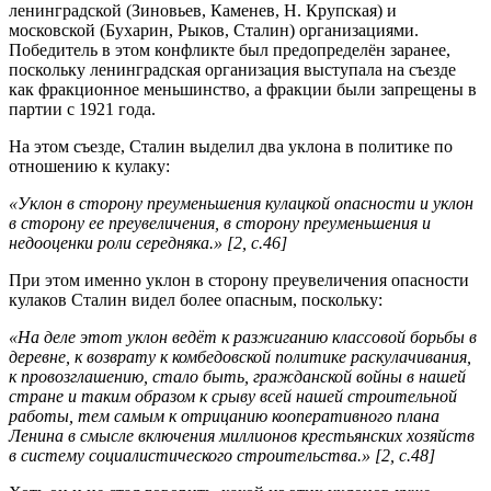
ленинградской (Зиновьев, Каменев, Н. Крупская) и
московской (Бухарин, Рыков, Сталин) организациями.
Победитель в этом конфликте был предопределён заранее,
поскольку ленинградская организация выступала на съезде
как фракционное меньшинство, а фракции были запрещены в
партии с 1921 года.
На этом съезде, Сталин выделил два уклона в политике по
отношению к кулаку:
«Уклон в сторону преуменьшения кулацкой опасности и уклон
в сторону ее преувеличения, в сторону преуменьшения и
недооценки роли середняка.» [2, с.46]
При этом именно уклон в сторону преувеличения опасности
кулаков Сталин видел более опасным, поскольку:
«На деле этот уклон ведёт к разжиганию классовой борьбы в
деревне, к возврату к комбедовской политике раскулачивания,
к провозглашению, стало быть, гражданской войны в нашей
стране и таким образом к срыву всей нашей строительной
работы, тем самым к отрицанию кооперативного плана
Ленина в смысле включения миллионов крестьянских хозяйств
в систему социалистического строительства.» [2, с.48]