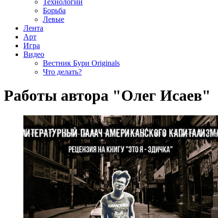
Технологии
Борьба
Левые
Лента
Арт
Игра
Видео
Вестник Бури Originals
Что делать?
Работы автора "Олег Исаев"