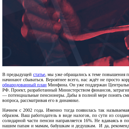
В предыдущей
статье
, мы уже обращались к теме повышения п
начинают сбываться. Вероятнее всего, нас ждёт не просто к
обнародованный план
Минфина. Он уже поддержан Центральным
РФ. Проект, разработанный Министерством финансов, затрагив
— потенциальные пенсионеры. Дабы в полной мере понять смы
вопроса, рассматривая его в динамике.
Начнем с 2002 года. Именно тогда появилась так называема
образом. Ваш работодатель в виде налогов, по сути из соз
солидарной части пенсии направляется 16%. Не вдаваясь в п
нашим папам и мамам, бабушкам и дедушкам. И да, рекоменду