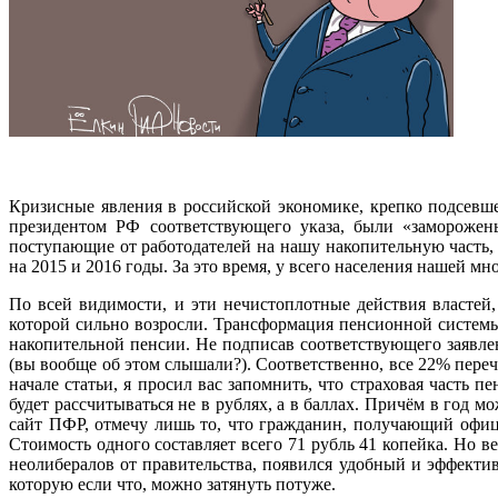
Кризисные явления в российской экономике, крепко подсевше
президентом РФ соответствующего указа, были «заморожены
поступающие от работодателей на нашу накопительную часть, 
на 2015 и 2016 годы. За это время, у всего населения нашей м
П
о всей видимости, и эти нечистоплотные действия властей
которой сильно возросли. Трансформация пенсионной систем
накопительной пенсии. Не подписав соответствующего заявле
(вы вообще об этом слышали?). Соответственно, все 22% переч
начале статьи, я просил вас запомнить, что страховая часть 
будет рассчитываться не в рублях, а в баллах. Причём в год 
сайт ПФР, отмечу лишь то, что гражданин, получающий офиц
Стоимость одного составляет всего 71 рубль 41 копейка. Но ве
неолибералов от правительства, появился удобный и эффекти
которую если что, можно затянуть потуже.