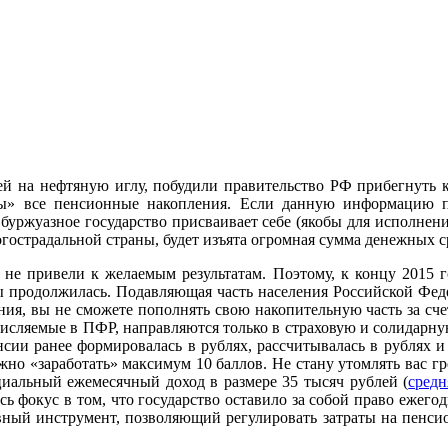
й на нефтяную иглу, побудили правительство РФ прибегнуть к 
» все пенсионные накопления. Если данную информацию пере
буржуазное государство присваивает себе (якобы для исполнени
ногострадальной страны, будет изъята огромная сумма денежных 
, не привели к желаемым результатам. Поэтому, к концу 2015 
ы продолжилась. Подавляющая часть населения Российской Фед
ния, вы не сможете пополнять свою накопительную часть за сч
исляемые в ПФР, направляются только в страховую и солидарную 
пенсии ранее формировалась в рублях, рассчитывалась в рублях и
можно «заработать» максимум 10 баллов. Не стану утомлять вас 
иальный ежемесячный доход в размере 35 тысяч рублей (
средн
сь фокус в том, что государство оставило за собой право ежего
вный инструмент, позволяющий регулировать затраты на пенсион