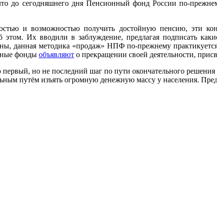
, что до сегодняшнего дня Пенсионный фонд России по-прежнем
стью и возможностью получить достойную пенсию, эти кон
б этом. Их вводили в заблуждение, предлагая подписать каки
жны, данная методика «продаж» НПФ по-прежнему практикуется
стные фонды
объявляют
о прекращении своей деятельности, присв
то первый, но не последний шаг по пути окончательного решени
ьным путём изъять огромную денежную массу у населения. Пре