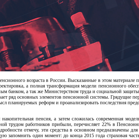
енсионного возраста в России. Высказанные в этом материале п
орректировка, а полная трансформация модели пенсионного обе
 банком, а так же Министерством труда и социальной защиты.
ает ряд основных элементов пенсионной системы. Грядущие пере
сл планируемых реформ и проанализировать последствия предс
я накопительная пенсия, а затем сложилась современная модел
данной трудом работников прибыли, перечисляет 22% в Пенсион
одробности отмечу, эти средства в основном предназначены для
ю запомнить один момент: до конца 2015 года страховая часть 