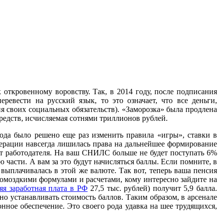
откровенному воровству. Так, в 2014 году, после подписания
вести на русский язык, то это означает, что все деньги,
я своих социальных обязательств). «Заморозка» была продлена
средств, исчисляемая сотнями триллионов рублей.
года было решено еще раз изменить правила «игры», ставки в
ерации навсегда лишилась права на дальнейшее формирование
ет работодателя. На ваш СНИЛС больше не будет поступать 6%
части. А вам за это будут начисляться баллы. Если помните, в
 выплачивалась в этой же валюте. Так вот, теперь ваша пенсия
громоздкими формулами и расчетами, кому интересно зайдите на
яя заработная плата в РФ
27,5 тыс. рублей) получит 5,9 балла.
дно устанавливать стоимость баллов. Таким образом, в арсенале
ное обеспечение. Это своего рода удавка на шее трудящихся,