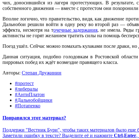
чих, доносившийся из лагеря протестующих. В результате,
собственного движения — вместе с протестом они похоронили 
Вполне логично, что правительство, видя, как движение проти
Дальнобои решили войти в одну реку во второй раз — объяв
эффекта, несмотря на т
очечные задержания
, не имела. Ряды 
активисты не горят желанием тратить силы на помощь беспер
Поезд ушёл. Сейчас можно помахать кулаками после драки, но д
Данная ситуация, подобно голодовкам в Ростовской облас
пирровых побед их ждёт возмездие правящего класса.
Авторы:
Степан Дружинин
#протест
#либералы
#АнтиПлатон
#Дальнобойщики
#Потапенко
Понравился этот материал?
Поддержи "Вестник Бури", чтобы таких материалов было еще 
Заметили ошибку в тексте? Выделите её и нажмите
Ctrl-Enter
,