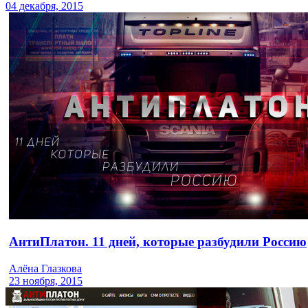
04 декабря, 2015
АнтиПлатон. 11 дней, которые разбудили Россию
Алёна Глазкова
23 ноября, 2015