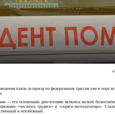
«
едения платы за проезд по федеральным трассам уже в пору всп
и.
ами — его основными двигателями являлись мелкие бизнесмены
ризнаки «честного трудяги» и «скряги-эксплуататора». Стал
тественный и неизбежный.