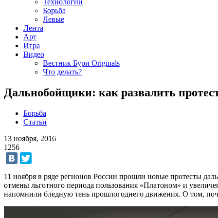
Технологии
Борьба
Левые
Лента
Арт
Игра
Видео
Вестник Бури Originals
Что делать?
Дальнобойщики: как развалить протес
Борьба
Статьи
13 ноября, 2016
1256
11 ноября в ряде регионов России прошли новые протесты да
отмены льготного периода пользования «Платоном» и увеличен
напомнили бледную тень прошлогоднего движения. О том, поч