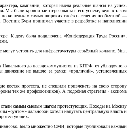
рактера, кампании, которая имела реальные шансы на успех.
. Мы были кровно заинтересованы в его успехе, ведь в таком
ть по кошелькам самых широких слоёв населения необъятной —
, Вестник Бури принимал участие в разработке и наполнении
ере. К делу была подключена «Конфедерация Труда России»,
ами.
е могут устроить для инфраструктуры серьёзный коллапс. Увы,
ея Навального до псевдокоммунистов из КПРФ, от ублюдочного
бы движение не вышло за рамки «приличий», установленных
е костяк протеста, не спешили привлекать на свою сторону
стороны тех же профсоюзников). А
подобная стратегия - аксиома
ах стали самым смелым шагом протестующих. Походы на Москву
аким «бунтом» дальнобои хотели напугать центральную власть и
 протестующих.
и финансово. Было множество СМИ, которые публиковали каждый