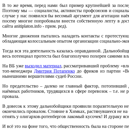
В то же время, перед нами был пример крупнейшей за после
Поэтому мы — социалисты, активисты профсоюзов и социальны
случае у нас появился бы весомый аргумент для агитации на
посему многие попробовали внести собственную лепту в дос
сайта anitiplaton.info - прим. ред).
Многие движения пытались наладить контакты с протестующ
обладающая колоссальным опытом организации социально-экон
Тогда вся эта деятельность казалась оправданной. Дальнобой
весь потенциал протеста был благополучно похерен самими вл
На ВБ уже
выходил материал
, рассматривавший проблему «вл
топ-менеджера
Дмитрия Потапенко
до фриков из партии «Во
нынешними вершителями судеб России.
Но предательство – далеко не главный фактор, потопивший
наёмных работников, трудящихся в сфере перевозок – т.е. не
провала.
В довесок к этому дальнобойщики проявили поразительную не
окончились провалом. Стояние в Химках, растянувшееся не на 
отнять у олигархов-ротенбергов лакомый кусочек! И дураку ясн
И всё это на фоне того, что общественность была на стороне