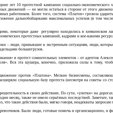
дние лет 10 протестной кампании социально-экономического ха
х движений — не могли остаться в стороне от этого движения
ёмных работников. Более того, система «Платон» грозила удари
тижение дальнобойщиками максимальных успехов (в том числе
ими, некоторые даже регулярно находились в химкинском лаг
омических протестных кампаний, кадрами и кое-какими ресурс
щики – люди, привыкшие к экстренным ситуациям, люди, которы
адельцами большегрузов.
ивания» в протест сомнительных элементов – от адептов Алекс
ля». Вся эта шушера, конечно, приложила силы к тому, что
 движение против «Платона». Мелкие бизнесмены, составляющи
 расширяли социальную базу протеста (несмотря на советы со 
решительность в своих действиях. По сути, «улитки» на дорог
один месяц, также не имело серьёзных последствий. Заметьте, т
о, что такие действия были, мягко говоря, неадекваты запросам
 перевозчиков. Были люди, готовые помочь и организационно, 