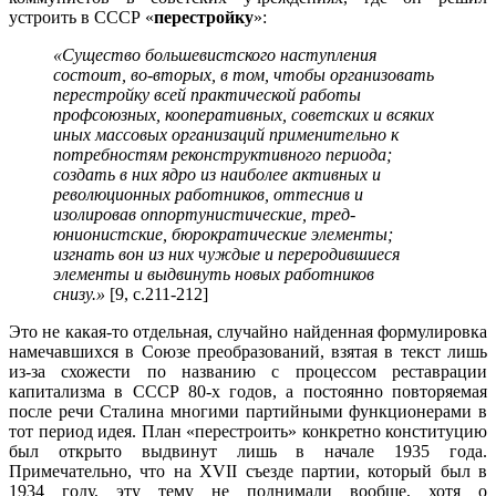
устроить в СССР «
перестройку
»:
«Существо большевистского наступления
состоит, во-вторых, в том, чтобы организовать
перестройку всей практической работы
профсоюзных, кооперативных, советских и всяких
иных массовых организаций применительно к
потребностям реконструктивного периода;
создать в них ядро из наиболее активных и
революционных работников, оттеснив и
изолировав оппортунистические, тред-
юнионистские, бюрократические элементы;
изгнать вон из них чуждые и переродившиеся
элементы и выдвинуть новых работников
снизу.»
[9, с.211-212]
Это не какая-то отдельная, случайно найденная формулировка
намечавшихся в Союзе преобразований, взятая в текст лишь
из-за схожести по названию с процессом реставрации
капитализма в СССР 80-х годов, а постоянно повторяемая
после речи Сталина многими партийными функционерами в
тот период идея. План «перестроить» конкретно конституцию
был открыто выдвинут лишь в начале 1935 года.
Примечательно, что на XVII съезде партии, который был в
1934 году, эту тему не поднимали вообще, хотя о