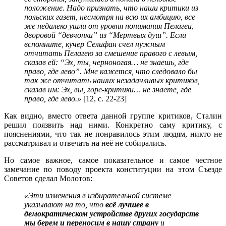
положение. Надо признать, что наши критики из
польских газет, несмотря на всю их амбицию, все
же недалеко ушли от уровня понимания Пелагеи,
дворовой “девчонки” из “Мертвых душ”. Если
вспомните, кучер Селифан счел нужным
отчитать Пелагею за смешение правого с левым,
сказав ей: “Эх, ты, черноногая… не знаешь, где
право, где лево”. Мне кажется, что следовало бы
так же отчитать наших незадачливых критиков,
сказав им: Эх, вы, горе-критики… не знаете, где
право, где лево.»
[12, с. 22-23]
Как видно, вместо ответа данной группе критиков, Сталин
решил поязвить над ними. Конкретно саму критику, с
пояснениями, что так не понравилось этим людям, никто не
рассматривал и отвечать на неё не собирались.
Но самое важное, самое показательное и самое честное
замечание по поводу проекта конституции на этом Съезде
Советов сделал Молотов:
«Эти изменения в избирательной системе
указывают на то, что
всё лучшее в
демократическом устройстве других государств
мы берем и переносим в нашу страну
и