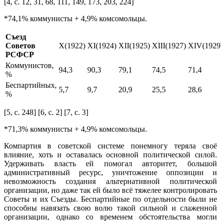
[4, с. 12, 31, 68, 111, 149, 173, 203, 224]
*74,1% коммунисты + 4,9% комсомольцы.
Съезд
Советов
X(1922)
XI(1924)
XII(1925)
XIII(1927)
XIV(1929
РСФСР
Коммунистов,
94,3
90,3
79,1
74,5
71,4
%
Беспартийных,
5,7
9,7
20,9
25,5
28,6
%
[5, с. 248] [6, с. 2] [7, с. 3]
*71,3% коммунисты + 4,9% комсомольцы.
Компартия в советской системе понемногу теряла своё
влияние, хоть и оставалась основной политической силой.
Удерживать власть ей помогал авторитет, большой
административный ресурс, уничтожение оппозиции и
невозможность создания альтернативной политической
организации, но даже так ей было всё тяжелее контролировать
Советы и их Съезды. Беспартийные по отдельности были не
способны навязать свою волю такой сильной и слаженной
организации, однако со временем обстоятельства могли