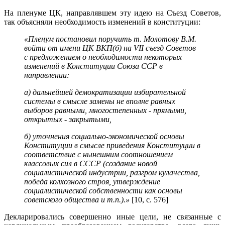
На пленуме ЦК, направлявшем эту идею на Съезд Советов,
так объясняли необходимость изменений в конституции:
«Пленум постановил поручить т. Молотову В.М.
войти от имени ЦК ВКП(б) на VII съезд Советов
с предложением о необходимости некоторых
изменений в Конституции Союза ССР в
направлении:
а) дальнейшей демократизации избирательной
системы в смысле замены не вполне равных
выборов равными, многостепенных - прямыми,
открытых - закрытыми,
б) уточнения социально-экономической основы
Конституции в смысле приведения Конституции в
соответствие с нынешним соотношением
классовых сил в СССР (создание новой
социалистической индустрии, разгром кулачества,
победа колхозного строя, утверждение
социалистической собственности как основы
советского общества и т.п.).»
[10, с. 576]
Декларировались совершенно иные цели, не связанные с