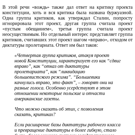
В этой речи «вождь» также дал ответ на критику проекта
конституции, хоть и вся критика была названа буржуазной.
Одна группа критиков, как утверждал Сталин, попросту
игнорировала этот проект, другая группа считала проект
«пустым обещанием», третья группа считала проект
неосуществимым. Но отдельный интерес представляет группа
критиков, считавших этот проект шагом «вправо», отходом от
диктатуры пролетариата. Ответ им был таков:
«Четвертая группа критиков, атакуя проект
новой Конституции, характеризует его как “сдвиг
вправо”, как “отказ от диктатуры
пролетариата”, как “ликвидацию
большевистского режима”. “Большевики
качнулись вправо, это факт”, – говорят они на
разные голоса. Особенно усердствуют в этом
отношении некоторые польские и отчасти
американские газеты.
Что можно сказать об этих, с позволения
сказать, критиках?
Если расширение базы диктатуры рабочего класса
и превращение диктатуры в более гибкую, стало