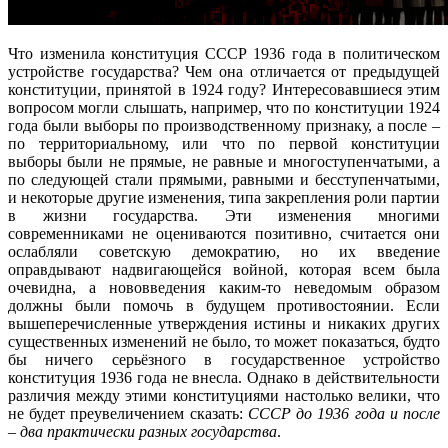
Что изменила конституция СССР 1936 года в политическом
устройстве государства? Чем она отличается от предыдущей
конституции, принятой в 1924 году? Интересовавшиеся этим
вопросом могли слышать, например, что по конституции 1924
года были выборы по производственному признаку, а после –
по территориальному, или что по первой конституции
выборы были не прямые, не равные и многоступенчатыми, а
по следующей стали прямыми, равными и бесступенчатыми,
и некоторые другие изменения, типа закрепления роли партии
в жизни государства. Эти изменения многими
современниками не оцениваются позитивно, считается они
ослабляли советскую демократию, но их введение
оправдывают надвигающейся войной, которая всем была
очевидна, а нововведения каким-то неведомым образом
должны были помочь в будущем противостоянии. Если
вышеперечисленные утверждения истины и никаких других
существенных изменений не было, то может показаться, будто
бы ничего серьёзного в государственное устройство
конституция 1936 года не внесла. Однако в действительности
различия между этими конституциями настолько велики, что
не будет преувеличением сказать:
СССР до 1936 года и после
– два практически разных государства
.