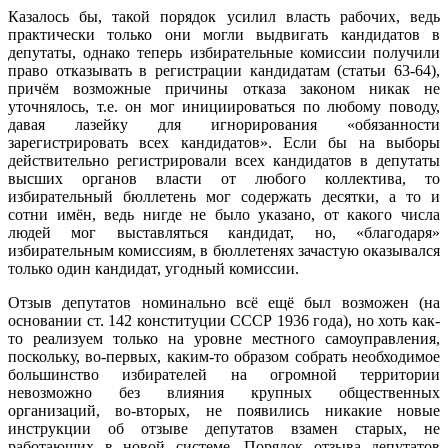
Казалось бы, такой порядок усилил власть рабочих, ведь
практически только они могли выдвигать кандидатов в
депутаты, однако теперь избирательные комиссии получили
право отказывать в регистрации кандидатам (статьи 63-64),
причём возможные причины отказа законом никак не
уточнялось, т.е. он мог инициироваться по любому поводу,
давая лазейку для игнорирования «обязанности
зарегистрировать всех кандидатов». Если бы на выборы
действительно регистрировали всех кандидатов в депутаты
высших органов власти от любого коллектива, то
избирательный бюллетень мог содержать десятки, а то и
сотни имён, ведь нигде не было указано, от какого числа
людей мог выставляться кандидат, но, «благодаря»
избирательным комиссиям, в бюллетенях зачастую оказывался
только один кандидат, угодный комиссии.
Отзыв депутатов номинально всё ещё был возможен (на
основании ст. 142 конституции СССР 1936 года), но хоть как-
то реализуем только на уровне местного самоуправления,
поскольку, во-первых, каким-то образом собрать необходимое
большинство избирателей на огромной территории
невозможно без влияния крупных общественных
организаций, во-вторых, не появились никакие новые
инструкции об отзыве депутатов взамен старых, не
работающих в новой системе. Порядок отзыва депутатов