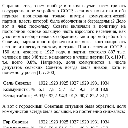
Спрашивается, зачем вообще в таком случае рассматривать
государственное устройство СССР, если вся политика в оба
периода происходила только внутри коммунистической
партии, власть которой была абсолютна и безраздельна? Дело
вот в чём: поскольку Советы включали в политику на
постоянной основе большую часть взрослого населения, как
участием в избирательных собраниях, так и прямой работой в
Советах, партия просто физически не могла контролировать
всю политическую систему в стране. При населении СССР в
150 млн. человек в 1927 году, в партии состояло 887 тыс.
человек и ещё 348 тыс. кандидатов в члены партии [3, с.1104],
т.е. всего 0.8%. Например, доля коммунистов в числе
депутатов сельских Советов всегда была низкой, хоть и
понемногу росла [1, с. 200]:
Сель.Советы
1922
1923
1925
1927
1929
1931
1934
Коммунисты, %
6,1
7,8
5,7
8,7
9,3
14,8
18,9
Беспартийные, %
93,9
92,2
94,3
91,3
90,7
85,2
81,1
А вот с городскими Советами ситуация была обратной, доля
коммунистов всегда была большой, но постепенно снижалась:
Гор.Советы
1922
1923
1925
1927
1929
1931
1934