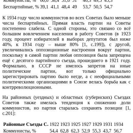
Коммунисты, %
60,6
58,4
51,6
51
46,3
49,5
45,3
Беспартийные, %
39,1
41,1
48,4
49
53,7
50,5
54,7
К 1934 году число коммунистов во всех Советах было меньше
числа беспартийных. Прямая власть партии на Советы
постепенно слабела. С одной стороны, это связано со всё
большим вовлечением населения в работу Советов (в 1923
году, процент избирателей в выборах депутатов был ниже
40%, к 1934 году – выше 80% [1, с.199]), с другой,
увеличивались оппозиционные настроения вокруг партии,
поскольку в самой партии любая оппозиция была запрещена
ещё с десятого партийного съезда, прошедшего в 1921 году.
Формально, в СССР не имелось запретов на иные
политические партии, вот только официально
зарегистрировать партию было негде, а с неофициальными
политическими организациями в Союзе велась борьба как с
контрреволюционными.
На районных (уездных) и областных (губернских) Съездах
Советов также имелась тенденция к снижению доли
коммунистов, но партия старалась сохранять позиции [1,
с.201]:
Районные Съезды С.
1922
1923
1925
1927
1929
1931
1934
Коммунисты, %
54,4
62,8
62,3
52,9
55,3
43,7
56,7