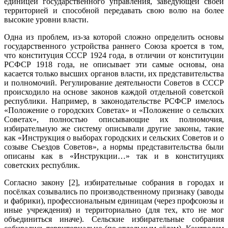
единицей государственного управления, заведующей своей
территорией и способной передавать свою волю на более
высокие уровни власти.
Одна из проблем, из-за которой сложно определить основы
государственного устройства раннего Союза кроется в том,
что конституция СССР 1924 года, в отличии от конституции
РСФСР 1918 года, не описывает эти самые основы, она
касается только высших органов власти, их представительства
и полномочий. Регулирование деятельности Советов в СССР
происходило на основе законов каждой отдельной советской
республики. Например, в законодательстве РСФСР имелось
«Положение о городских Советах» и «Положение о сельских
Советах», полностью описывающие их полномочия,
избирательную же систему описывали другие законы, такие
как «Инструкция о выборах городских и сельских Советов и о
созыве Съездов Советов», а нормы представительства были
описаны как в «Инструкции…» так и в конституциях
советских республик.
Согласно закону [2], избирательные собрания в городах и
посёлках созывались по производственному признаку (заводы
и фабрики), профессиональным единицам (через профсоюзы и
иные учреждения) и территориально (для тех, кто не мог
объединиться иначе). Сельские избирательные собрания