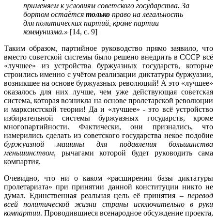
применяем к условиям советского государства. За
бортом остаётся
только
право на легальность
для политических партий, кроме партии
коммунизма.»
[14, с. 9]
Таким образом, партийное руководство прямо заявило, что
вместо советской системы было решено внедрить в СССР всё
«лучшее» из устройства буржуазных государств, которые
строились именно с учётом реализации диктатуры буржуазии,
возникшее на основе буржуазных революций! А это «лучшее»
оказалось для них лучше, чем уже действующая советская
система, которая возникла на основе пролетарской революции
и марксистской теории! Да и «лучшее» - это всё устройство
избирательной системы буржуазных государств, кроме
многопартийности. Фактически, они признались, что
намерились сделать из советского государства некое подобие
буржуазной
машины для подавления большинства
меньшинством
, рычагами которой будет руководить сама
компартия.
Очевидно, что ни о каком «расширении базы диктатуры
пролетариата» при принятии данной конституции никто не
думал. Единственная реальная цель её принятия –
перевод
всей политической жизни страны исключительно в руки
компартии
. Проводившиеся всенародное обсуждение проекта,