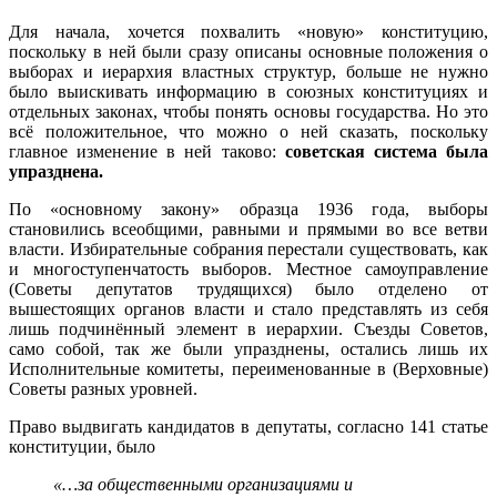
Для начала, хочется похвалить «новую» конституцию,
поскольку в ней были сразу описаны основные положения о
выборах и иерархия властных структур, больше не нужно
было выискивать информацию в союзных конституциях и
отдельных законах, чтобы понять основы государства. Но это
всё положительное, что можно о ней сказать, поскольку
главное изменение в ней таково:
советская система была
упразднена.
По «основному закону» образца 1936 года, выборы
становились всеобщими, равными и прямыми во все ветви
власти. Избирательные собрания перестали существовать, как
и многоступенчатость выборов. Местное самоуправление
(Советы депутатов трудящихся) было отделено от
вышестоящих органов власти и стало представлять из себя
лишь подчинённый элемент в иерархии. Съезды Советов,
само собой, так же были упразднены, остались лишь их
Исполнительные комитеты, переименованные в (Верховные)
Советы разных уровней.
Право выдвигать кандидатов в депутаты, согласно 141 статье
конституции, было
«…за общественными организациями и