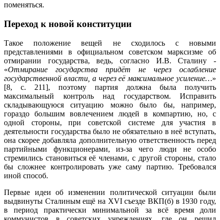
поменяться.
Переход к новой конституции
Такое положение вещей не сходилось с новыми
представлениями в официальном советском марксизме об
отмирании государства, ведь, согласно И.В. Сталину -
«
Отмирание государства придёт не через ослабление
государственной власти, а через её максимальное усиление…
»
[8, с. 211], поэтому партия должна была получить
максимальный контроль над государством. Исправить
складывающуюся ситуацию можно было бы, например,
гораздо большим вовлечением людей в компартию, но, с
одной стороны, при советской системе для участия в
деятельности государства было не обязательно в неё вступать,
она скорее добавляла дополнительную ответственность перед
партийными функционерами, из-за чего люди не особо
стремились становиться её членами, с другой стороны, стало
бы сложнее контролировать уже саму партию. Требовался
иной способ.
Первые идеи об изменении политической ситуации были
выдвинуты Сталиным ещё на XVI съезде ВКП(б) в 1930 году,
в период практически минимальной за всё время доли
коммунистов в советских учреждениях, где он решил