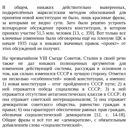
В общем, никаких действительно выверенных,
подкреплённых марксистским методом обоснований для
принятия новой конституции не было, лишь красивые фразы,
за которыми не видно сути. Зато было решено устроить
всенародное обсуждение проекта конституции, в котором
приняло участие 51,5 млн. человек [13, с. 359]. Вот только все
ключевые изменения были обговорены ещё на пленуме ЦК в
начале 1935 года и никаких значимых правок «проект» от
этих обсуждений не получит.
На чрезвычайном VIII Съезде Советов, Сталин в своей речи
также не дал никаких полноценных аргументов для
изменения действующей системы, рассуждая в основном о
том, как сильно изменился СССР в лучшую сторону. Отметил
он несколько «особенностей» новой конституции, а именно:
1) новая конституция – итог пройденного СССР пути; 2) в
ней отражается победа социализма в СССР; 3) в ней
отражается отсутствие антагонистических классов в СССР; 4)
она отражает советский интернационализм; 5) она отражает
демократизм советского общества, равенство граждан в
правах; 6) она гарантирует обеспечение равных прав граждан,
обозначая социалистический демократизм [12, с. 14-18].
Общие фразы и всё тот же «демократизм», с обязательным
добавлением слова «социалистический».