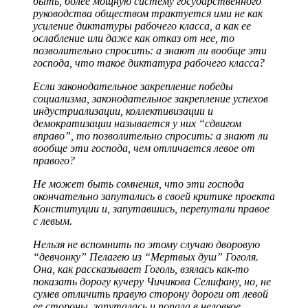
быть, более мощную систему государственного
руководства обществом трактуется ими не как
усиление диктатуры рабочего класса, а как ее
ослабление или даже как отказ от нее, то
позволительно спросить: а знают ли вообще эти
господа, что такое диктатура рабочего класса?
Если законодательное закрепление победы
социализма, законодательное закрепление успехов
индустриализации, коллективизации и
демократизации называется у них “сдвигом
вправо”, то позволительно спросить: а знают ли
вообще эти господа, чем отличается левое от
правого?
Не может быть сомнения, что эти господа
окончательно запутались в своей критике проекта
Конституции и, запутавшись, перепутали правое
с левым.
Нельзя не вспомнить по этому случаю дворовую
“девчонку” Пелагею из “Мертвых душ” Гоголя.
Она, как рассказывает Гоголь, взялась как-то
показать дорогу кучеру Чичикова Селифану, но, не
сумев отличить правую сторону дороги от левой
ее стороны, запуталась и попала в неловкое