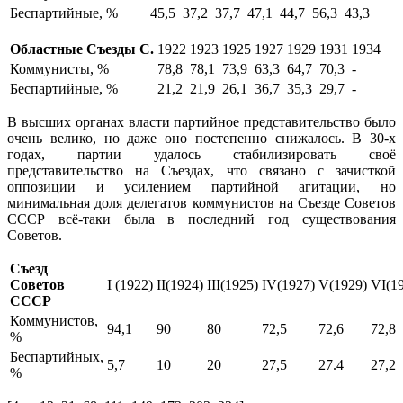
Беспартийные, %
45,5
37,2
37,7
47,1
44,7
56,3
43,3
Областные Съезды С.
1922
1923
1925
1927
1929
1931
1934
Коммунисты, %
78,8
78,1
73,9
63,3
64,7
70,3
-
Беспартийные, %
21,2
21,9
26,1
36,7
35,3
29,7
-
В высших органах власти партийное представительство было
очень велико, но даже оно постепенно снижалось. В 30-х
годах, партии удалось стабилизировать своё
представительство на Съездах, что связано с зачисткой
оппозиции и усилением партийной агитации, но
минимальная доля делегатов коммунистов на Съезде Советов
СССР всё-таки была в последний год существования
Советов.
Съезд
Советов
I (1922)
II(1924)
III(1925)
IV(1927)
V(1929)
VI(1
СССР
Коммунистов,
94,1
90
80
72,5
72,6
72,8
%
Беспартийных,
5,7
10
20
27,5
27.4
27,2
%