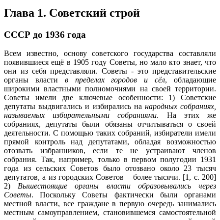
Глава 1. Советский строй
СССР до 1936 года
Всем известно, основу советского государства составляли
появившиеся ещё в 1905 году Советы, но мало кто знает, что
они из себя представляли. Советы - это представительские
органы власти
в пределах городов и сёл
, обладающие
широкими властными полномочиями на своей территории.
Советы имели две ключевые особенности: 1) Советские
депутаты выдвигались и избирались на
народных собраниях,
называемых избирательными собраниями
. На этих же
собраниях, депутаты были обязаны отчитываться о своей
деятельности. С помощью таких собраний, избиратели имели
прямой контроль над депутатами, обладая возможностью
отозвать избранников, если те не устраивают членов
собрания. Так, например, только в первом полугодии 1931
года из сельских Советов было отозвано около 23 тысяч
депутатов, а из городских Советов – более тысячи. [1, с. 200]
2)
Вышестоящие органы власти образовывались через
Советы
. Поскольку Советы фактически были органами
местной власти, все граждане в первую очередь занимались
местным самоуправлением, становившемся самостоятельной