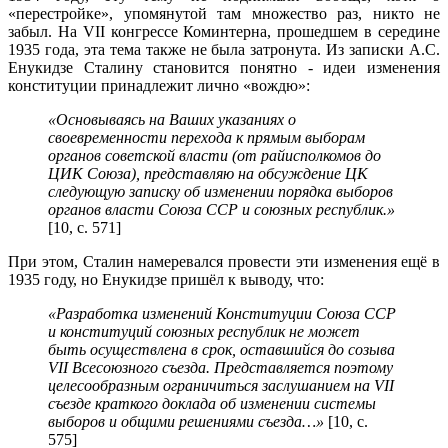
«перестройке», упомянутой там множество раз, никто не
забыл. На VII конгрессе Коминтерна, прошедшем в середине
1935 года, эта тема также не была затронута. Из записки А.С.
Енукидзе Сталину становится понятно - идеи изменения
конституции принадлежит лично «вождю»:
«Основываясь на Ваших указаниях о
своевременности перехода к прямым выборам
органов советской власти (от райисполкомов до
ЦИК Союза), представляю на обсуждение ЦК
следующую записку об изменении порядка выборов
органов власти Союза ССР и союзных республик.»
[10, с. 571]
При этом, Сталин намеревался провести эти изменения ещё в
1935 году, но Енукидзе пришёл к выводу, что:
«Разработка изменений Конституции Союза ССР
и конституций союзных республик не может
быть осуществлена в срок, оставшийся до созыва
VII Всесоюзного съезда. Представляется поэтому
целесообразным ограничиться заслушанием на VII
съезде краткого доклада об изменении системы
выборов и общими решениями съезда…»
[10, с.
575]