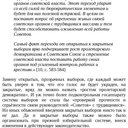
органов советской власти. Этот переход ударит
со всей силой по бюрократическим элементам и
будет для них полезной встряской. В целом он
поставит вопрос об укреплении живых связей
советских органов с трудящимися массами и тем
будет способствовать оживлению всей работы
Советов.
Самый факт перехода от открытых к закрытым
выборам ярко подчеркивает рост пролетарского
демократизма в Советском Союзе и стремление
советской власти поставить работу своих
органов под усиленный контроль рабочих и
крестьян.»
[10, с. 583-584]
Замену открытых, прозрачных выборов, где каждый может
быть уверен в том, что его голос не будет украден, на
закрытые, вряд ли можно назвать «ростом пролетарской
демократии». И уж точно более подконтрольная госаппарату
система выборов не стала бы «проверкой прочности и
серьёзности связи руководителей «Советов» с трудящимися».
Но иных объяснений введения закрытых выборов никто так и
не дал. Да и закрытые выборы также можно было
организовать при прежней избирательной системе, внеся
изменения в действующее законодательство.