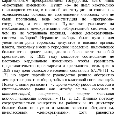
кардинальным преобразованием государства, всего лишь
«некоторые изменения». Пункт «б» не имел какого-либо
прикладного смыла, в прежней конституции ни социально-
экономических основы, ни соотношение классовых сил не
были прописаны, ведь конституция не «программа»
государства, а его «устав». Пункт «а» указывает на
необходимость демократизации избирательной системы, но
чем их не устраивала прежняя, «менее демократичная»
система выборов? Неравные выборы были нужны для
увеличения доли городских депутатов в высших органах
власти, поскольку именно городское население, включающее
большинство пролетариата, должно было вести за собой
крестьянство. К 1935 году классовое соотношение не
настолько кардинально изменилось, чтобы уравнивать
представительство пролетариата и крестьянства, ведь даже в
1939 году доля сельского населения составляла 67,1% [11, с.
17], но вдруг партийное руководство решило абстрактно
демократизировать выборы, забыв о классовой составляющей.
Позже, Сталин разъяснит - «…
грани между рабочим классом и
крестьянством, равно как между этими классами и
интеллигенцией, стираются, а старая классовая
исключительность исчезает.
» [12, с. 12]. Видимо поэтому
сосредотачиваться конкретно на рабочих и их диктатуре
больше было не нужно и можно заняться абстрактным,
внеклассовым «демократизмом», хотя равенство