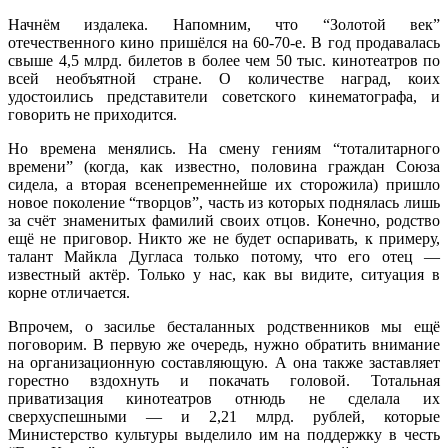
Начнём издалека.
Напомним, что “Золотой век”
отечественного кино пришёлся на 60-70-е. В год продавалась
свыше 4,5 млрд. билетов в более чем 50 тыс. кинотеатров по
всей необъятной стране. О количестве наград, коих
удостоились представители советского кинематографа, и
говорить не приходится.
Но времена менялись. На смену гениям “тоталитарного
времени” (когда, как известно, половина граждан Союза
сидела, а вторая всенепременнейше их сторожила) пришло
новое поколение “творцов”, часть из которых поднялась лишь
за счёт знаменитых фамилий своих отцов. Конечно, родство
ещё не приговор. Никто же не будет оспаривать, к примеру,
талант Майкла Дугласа только потому, что его отец
—
известный актёр. Только у нас, как вы видите, ситуация в
корне отличается.
Впрочем, о засилье бесталанных родственников
мы ещё
поговорим. В первую же очередь, нужно обратить внимание
на организационную составляющую.
А она также заставляет
горестно вздохнуть и покачать головой. Тотальная
приватизация кинотеатров отнюдь не сделала их
сверхуспешными — и 2,21 млрд. рублей, которые
Министерство культуры выделило им на поддержку в честь