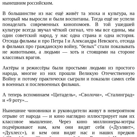
нынешним российским.
В большинстве из нас ещё живёт та эпоха и культура, на
который мы выросли и были воспитаны. Тогда ещё не успели
понаделать современных кинопомоев. В той ушедшей
культуре всегда звучал чёткий сигнал, что мы все едины, мы
один советский народ, у нас одна страна и одна история.
Отсюда фильмы и про Петра I и Александра Невского, отсюда
в фильмах про гражданскую войну, “белых” стали показывать
не животными, а людьми — хоть и стоящими на стороне
классовых врагов.
Актёры и режиссёры были простыми людьми из простого
народа, многие из них прошли Великую Отечественную
Войну и потому практически сыграли и показали самих себя
в военных и послевоенных фильмах.
А теперь вспоминаем «Цитадель», «Сволочи», «Сталинград»
и «9 роту»...
Нынешние чиновники и руководители живут в невероятном
отрыве от народа — и кино наглядно иллюстрирует нам их
классовое мышление. Через кино миллионеры-мэтры
подчёркивают нам, кем они видят себя («Дуэлянт»,
«Духлесс»), и кем они видят нас и наших предков