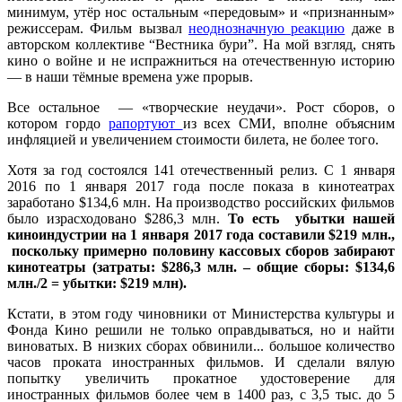
минимум, утёр нос остальным «передовым» и «признанным»
режиссерам. Фильм вызвал
неоднозначную реакцию
даже в
авторском коллективе “Вестника бури”. На мой взгляд, снять
кино о войне и не испражниться на отечественную историю
— в наши тёмные времена уже прорыв.
Все остальное — «творческие неудачи». Рост сборов, о
котором гордо
рапортуют
из всех СМИ, вполне объясним
инфляцией и увеличением стоимости билета, не более того.
Хотя за год состоялся 141 отечественный релиз. С 1 января
2016 по 1 января 2017 года после показа в кинотеатрах
заработано $134,6 млн. На производство российских фильмов
было израсходовано $286,3 млн.
То есть убытки нашей
киноиндустрии на 1 января 2017 года составили $219 млн.,
поскольку примерно половину кассовых сборов забирают
кинотеатры (затраты: $286,3 млн. – общие сборы: $134,6
млн./2 = убытки: $219 млн).
Кстати, в этом году чиновники от Министерства культуры и
Фонда Кино решили не только оправдываться, но и найти
виноватых. В низких сборах обвинили... большое количество
часов проката иностранных фильмов. И сделали вялую
попытку увеличить прокатное удостоверение для
иностранных фильмов более чем в 1400 раз, с 3,5 тыс. до 5