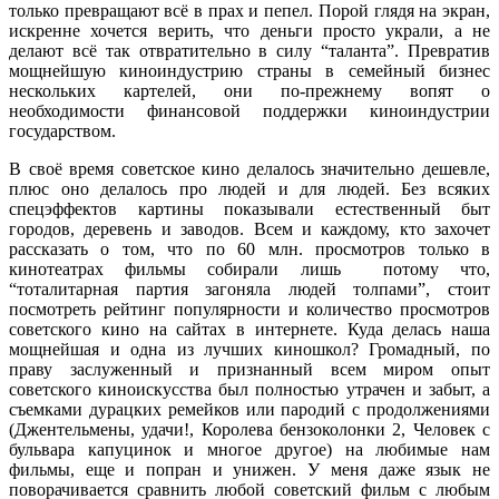
только превращают всё в прах и пепел. Порой глядя на экран,
искренне хочется верить, что деньги просто украли, а не
делают всё так отвратительно в силу “таланта”. Превратив
мощнейшую киноиндустрию страны в семейный бизнес
нескольких картелей, они по-прежнему вопят о
необходимости финансовой поддержки киноиндустрии
государством.
В своё время советское кино делалось значительно дешевле,
плюс оно делалось про людей и для людей. Без всяких
спецэффектов картины показывали естественный быт
городов, деревень и заводов. Всем и каждому, кто захочет
рассказать о том, что по 60 млн. просмотров только в
кинотеатрах фильмы собирали лишь потому что,
“тоталитарная партия загоняла людей толпами”, стоит
посмотреть рейтинг популярности и количество просмотров
советского кино на сайтах в интернете. Куда делась наша
мощнейшая и одна из лучших киношкол? Громадный, по
праву заслуженный и признанный всем миром опыт
советского киноискусства был полностью утрачен и забыт, а
съемками дурацких ремейков или пародий с продолжениями
(Джентельмены, удачи!, Королева бензоколонки 2, Человек с
бульвара капуцинок и многое другое) на любимые нам
фильмы, еще и попран и унижен. У меня даже язык не
поворачивается сравнить любой советский фильм с любым