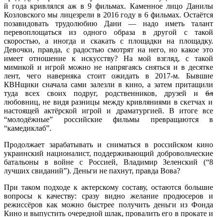
й года кривлялся аж в 9 фильмах. Каменное лицо Данилы
Козловского мы лицезрели в 2016 году в 6 фильмах. Остаётся
позавидовать трудолюбию Дани — надо иметь талант
перевоплощаться из одного образа в другой с такой
скоростью, а иногда и скакать с площадки на площадку.
Девочки, правда, с радостью смотрят на него, но какое это
имеет отношение к искусству? На мой взгляд, с такой
мимикой и игрой можно не напрягаясь сняться и в десятке
лент, чего наверняка стоит ожидать в 2017-м. Бывшие
КВНщики сначала сами залезли в кино, а затем притащили
туда всех своих подруг, родственников, друзей и
бл
любовниц, не видя разницы между кривляниями в скетчах и
настоящей актёрской игрой и драматургией. В итоге все
“молодёжные” российские фильмы превращаются в
“камедиклаб”.
Продолжает зарабатывать и сниматься в российском кино
украинский националист, поддерживающий добровольческие
батальоны в войне с Россией, Владимир Зеленский (“8
лучших свиданий”). Деньги не пахнут, правда Вова?
При таком подходе к актерскому составу, остаются большие
вопросы к качеству: сразу видно желание продюсеров и
режиссёров как можно быстрее получить деньги из Фонда
Кино и выпустить очередной шлак, провалить его в прокате и