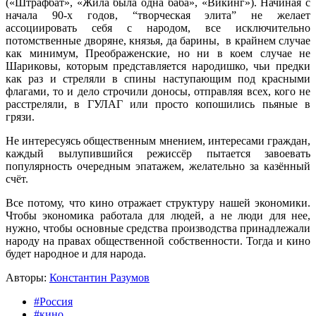
(«Штрафбат», «Жила была одна баба», «Викинг»). Начиная с
начала 90-х годов, “творческая элита” не желает
ассоциировать себя с народом, все исключительно
потомственные дворяне, князья, да барины, в крайнем случае
как минимум, Преображенские, но ни в коем случае не
Шариковы, которым представляется народишко, чьи предки
как раз и стреляли в спины наступающим под красными
флагами, то и дело строчили доносы, отправляя всех, кого не
расстреляли, в ГУЛАГ или просто копошились пьяные в
грязи.
Не интересуясь общественным мнением, интересами граждан,
каждый вылупившийся режиссёр пытается завоевать
популярность очередным эпатажем, желательно за казённый
счёт.
Все потому, что кино отражает структуру нашей экономики.
Чтобы экономика работала для людей, а не люди для нее,
нужно, чтобы основные средства производства принадлежали
народу на правах общественной собственности. Тогда и кино
будет народное и для народа.
Авторы:
Константин Разумов
#Россия
#кино