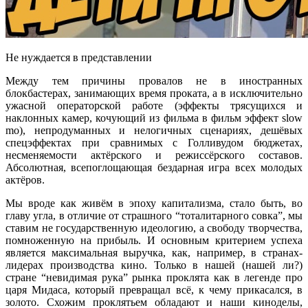
Не нуждается в представлении
Между тем причины провалов не в иностранных
блокбастерах, занимающих время проката, а в исключительно
ужасной операторской работе (эффекты трясущихся и
наклонных камер, кочующий из фильма в фильм эффект
slow
mo
), непродуманных и нелогичных сценариях, дешёвых
спецэффектах при сравнимых с Голливудом бюджетах,
несменяемости актёрского и режиссёрского составов.
Абсолютная, всепоглощающая бездарная игра всех молодых
актёров.
Мы вроде как живём в эпоху капитализма, стало быть, во
главу угла, в отличие от страшного “тоталитарного совка”, мы
ставим не государственную идеологию, а свободу творчества,
помноженную на прибыль. И основным критерием успеха
является максимальная выручка, как, например, в странах-
лидерах производства кино. Только в нашей (нашей ли?)
стране “невидимая рука” рынка проклята как в легенде про
царя Мидаса, который превращал всё, к чему прикасался, в
золото. Схожим проклятьем обладают и наши киноделы,