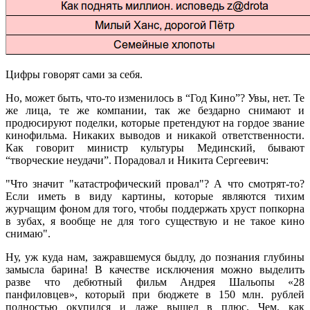
Цифры говорят сами за себя.
Но, может быть, что-то изменилось в “Год Кино”? Увы, нет. Те
же лица, те же компании, так же бездарно снимают и
продюсируют поделки, которые претендуют на гордое звание
кинофильма. Никаких выводов и никакой ответственности.
Как говорит министр культуры Мединский, бывают
“творческие неудачи”. Порадовал и Никита Сергеевич:
"Что значит "катастрофический провал"? А что смотрят-то?
Если иметь в виду картины, которые являются тихим
журчащим фоном для того, чтобы поддержать хруст попкорна
в зубах, я вообще не для того существую и не такое кино
снимаю".
Ну, уж куда нам, зажравшемуся быдлу, до познания глубины
замысла барина! В качестве исключения можно выделить
разве что дебютный фильм Андрея Шальопы «28
панфиловцев», который при бюджете в 150 млн. рублей
полностью окупился и даже вышел в плюс. Чем, как