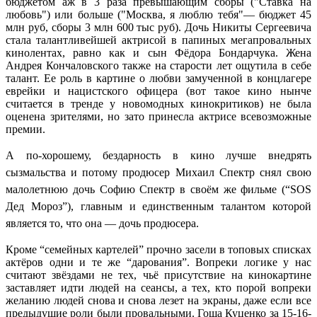
бюджетом аж в 3 раза превышающим сборы ("Ставка на
любовь") или больше ("Москва, я люблю тебя"— бюджет 45
млн руб, сборы 3 млн 600 тыс руб). Дочь Никиты Сергеевича
стала талантливейшей актрисой в папиных мегапровальных
кинолентах, равно как и сын Фёдора Бондарчука. Жена
Андрея Кончаловского также на старости лет ощутила в себе
талант. Ее роль в картине о любви замученной в концлагере
еврейки и нацистского офицера (вот такое кино нынче
считается в тренде у новомодных кинокритиков) не была
оценена зрителями, но зато принесла актрисе всевозможные
премии.
А по-хорошему, бездарность в кино лучше внедрять
сызмальства и потому продюсер Михаил Спектр снял свою
малолетнюю дочь Софию Спектр в своём же фильме (“SOS
Дед Мороз”), главным и единственным талантом которой
является то, что она — дочь продюсера.
Кроме “семейных картелей” прочно засели в топовых списках
актёров одни и те же “дарования”. Вопреки логике у нас
считают звёздами не тех, чьё присутствие на кинокартине
заставляет идти людей на сеансы, а тех, кто порой вопреки
желанию людей снова и снова лезет на экраны, даже если все
предыдущие роли были провальными. Гоша Куценко за 15-16-