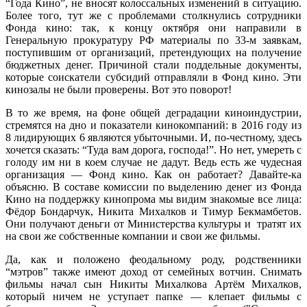
“Года Кино”, не вносят колоссальных изменений в ситуацию.
Более того, тут же с проблемами столкнулись сотрудники
Фонда кино: так, к концу октября они направили в
Генеральную прокуратуру РФ материалы по 33-м заявкам,
поступившим от организаций, претендующих на получение
бюджетных денег. Причиной стали поддельные документы,
которые соискатели субсидий отправляли в Фонд кино. Эти
кинозалы не были проверены. Вот это поворот!
В то же время, на фоне общей деградации киноиндустрии,
стремятся на дно и показатели кинокомпаний: в 2016 году из
8 лидирующих 6 являются убыточными. И, по-честному, здесь
хочется сказать: “Туда вам дорога, господа!”. Но нет, умереть с
голоду им ни в коем случае не дадут. Ведь есть же чудесная
организация — Фонд кино. Как он работает? Давайте-ка
объясню. В составе комиссии по выделению денег из Фонда
Кино на поддержку кинопрома мы видим знакомые все лица:
Фёдор Бондарчук, Никита Михалков и Тимур Бекмамбетов.
Они получают деньги от Министерства культуры и тратят их
на свои же собственные компании и свои же фильмы.
Да, как и положено феодальному роду, родственники
“мэтров” также имеют доход от семейных вотчин. Снимать
фильмы начал сын Никиты Михалкова Артём Михалков,
который ничем не уступает папке — клепает фильмы с