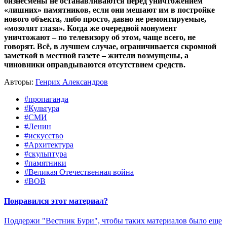
бизнесмены не останавливаются перед уничтожением
«лишних» памятников, если они мешают им в постройке
нового объекта, либо просто, давно не ремонтируемые,
«мозолят глаза». Когда же очередной монумент
уничтожают – по телевизору об этом, чаще всего, не
говорят. Всё, в лучшем случае, ограничивается скромной
заметкой в местной газете – жители возмущены, а
чиновники оправдываются отсутствием средств.
Авторы:
Генрих Александров
#пропаганда
#Культура
#СМИ
#Ленин
#искусство
#Архитектура
#скульптура
#памятники
#Великая Отечественная война
#ВОВ
Понравился этот материал?
Поддержи "Вестник Бури", чтобы таких материалов было еще