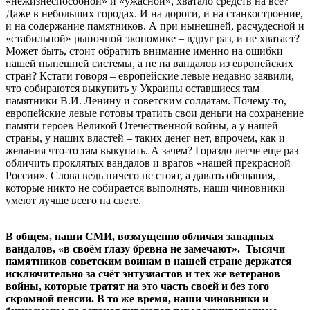
«нежизнеспособной» и «ужасной», хватало средств на всё?
Даже в небольших городах. И на дороги, и на станкостроение,
и на содержание памятников. А при нынешней, расчудесной и
«стабильной» рыночной экономике – вдруг раз, и не хватает?
Может быть, стоит обратить внимание именно на ошибки
нашей нынешней системы, а не на вандалов из европейских
стран? Кстати говоря – европейские левые недавно заявили,
что собираются выкупить у Украины оставшиеся там
памятники В.И. Ленину и советским солдатам. Почему-то,
европейские левые готовы тратить свои деньги на сохранение
памяти героев Великой Отечественной войны, а у нашей
страны, у наших властей – таких денег нет, впрочем, как и
желания что-то там выкупать. А зачем? Гораздо легче еще раз
обличить проклятых вандалов и врагов «нашей прекрасной
России». Слова ведь ничего не стоят, а давать обещания,
которые никто не собирается выполнять, наши чиновники
умеют лучше всего на свете.
В общем, наши СМИ, возмущенно обличая западных
вандалов, «в своём глазу бревна не замечают». Тысячи
памятников советским воинам в нашей стране держатся
исключительно за счёт энтузиастов и тех же ветеранов
войны, которые тратят на это часть своей и без того
скромной пенсии. В то же время, наши чиновники и