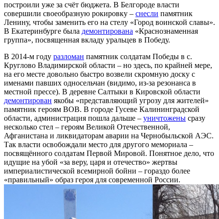
построили уже за счёт бюджета. В Белгороде власти
совершили своеобразную рокировку –
снесли
памятник
Ленину, чтобы заменить его на стелу «Город воинской славы».
В Екатеринбурге была
демонтирована
«Краснознаменная
группа», посвященная вкладу уральцев в Победу.
В 2014-м году
разломан
памятник солдатам Победы в с.
Круглово Владимирской области – но здесь, по крайней мере,
на его месте довольно быстро возвели скромную доску с
именами павших односельчан (видимо, из-за резонанса в
местной прессе). В деревне Салтыки в Кировской области
демонтирован
якобы «представляющий угрозу для жителей»
памятник героям ВОВ. В городе Гусеве Калининградской
области, администрация пошла дальше –
уничтожены
сразу
несколько стел – героям Великой Отечественной,
Афганистана и ликвидаторам аварии на Чернобыльской АЭС.
Так власти освобождали место для другого мемориала –
посвящённого солдатам Первой Мировой. Понятное дело, что
идущие на убой «за веру, царя и отечество» жертвы
империалистической всемирной бойни – гораздо более
«правильный» образ героя для современной России.