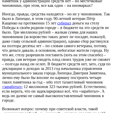
памятник у администрации средств нет – но местечковые
чиновники, при этом, все как один – на иномарках?
Иногда, правда, средства находятся – но не у чиновников. Так
было в Липецке, в этом году. 90-летний ветеран Пётр
Кащенко на протяжении 15 лет
собирал
деньги на стелу
Победы в своём родном городе – в бюджете на это средств не
было. Три миллиона рублей – жалкая сумма для наших
чиновников (за воровство таких денег не посадят, пожалуй,
даже главу сельской администрации), однако сбор растянулся
на полтора десятка лет – по словам самого ветерана, потому,
что деньги давали, в основном, небогатые жители города. Ну
что же, стелу разрешили поставить (хоть на этом спасибо) –
правда, сам ветеран увидеть плод своих трудов уже не сможет
– полгода назад он ослеп. В бюджете средств нет, зато, судя по
декларации о доходах за 2013 год начальника управления
муниципального заказа города Липецка Дмитрия Замятина,
лично ему было бы вполне по карману построить четыре
таких памятника за год – ибо этот талантливый чиновник
«заработал»
12 миллионов 323 тысячи рублей. Естественно,
если верить, что он задекларировал всё, что «заработал». А
ведь он далеко не самый высокопоставленный чиновник в
городе.
Возникает вопрос: почему при советской власти, такой