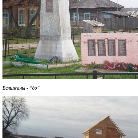
Велижаны - “до”