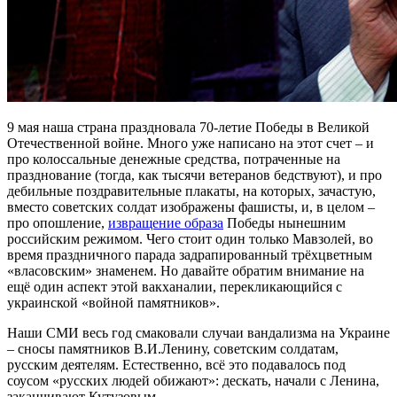
9 мая наша страна праздновала 70-летие Победы в Великой
Отечественной войне. Много уже написано на этот счет – и
про колоссальные денежные средства, потраченные на
празднование (тогда, как тысячи ветеранов бедствуют), и про
дебильные поздравительные плакаты, на которых, зачастую,
вместо советских солдат изображены фашисты, и, в целом –
про опошление,
извращение образа
Победы нынешним
российским режимом. Чего стоит один только Мавзолей, во
время праздничного парада задрапированный трёхцветным
«власовским» знаменем. Но давайте обратим внимание на
ещё один аспект этой вакханалии, перекликающийся с
украинской «войной памятников».
Наши СМИ весь год смаковали случаи вандализма на Украине
– сносы памятников В.И.Ленину, советским солдатам,
русским деятелям. Естественно, всё это подавалось под
соусом «русских людей обижают»: дескать, начали с Ленина,
заканчивают Кутузовым.