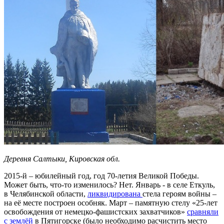
Деревня Салтыки, Кировская обл.
2015-й – юбилейный год, год 70-летия Великой Победы.
Может быть, что-то изменилось? Нет. Январь - в селе Еткуль,
в Челябинской области,
ликвидирована
стела героям войны –
на её месте построен особняк. Март – памятную стелу «25-лет
освобождения от немецко-фашистских захватчиков»
сравняли
с землёй
в Пятигорске (было необходимо расчистить место