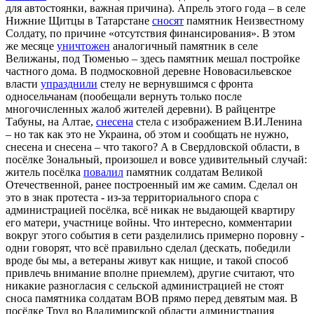
для автостоянки, важная причина). Апрель этого года – в селе
Нижние Щитцы в Татарстане
сносят
памятник Неизвестному
Солдату, по причине «отсутствия финансирования». В этом
же месяце
уничтожен
аналогичный памятник в селе
Велижаны, под Тюменью – здесь памятник мешал постройке
частного дома. В подмосковной деревне Нововасильевское
власти
упразднили
стелу не вернувшимся с фронта
односельчанам (пообещали вернуть только после
многочисленных жалоб жителей деревни). В райцентре
Табуны, на Алтае,
снесена
стела с изображением В.И.Ленина
– но так как это не Украина, об этом и сообщать не нужно,
снесена и снесена – что такого? А в Свердловской области, в
посёлке Зональный, произошел и вовсе удивительный случай:
житель посёлка
повалил
памятник солдатам Великой
Отечественной, ранее построенный им же самим. Сделал он
это в знак протеста - из-за территориального спора с
администрацией посёлка, всё никак не выдающей квартиру
его матери, участнице войны. Что интересно, комментарии
вокруг этого события в сети разделились примерно поровну -
одни говорят, что всё правильно сделал (дескать, победили
вроде бы мы, а ветераны живут как нищие, и такой способ
привлечь внимание вполне приемлем), другие считают, что
никакие разногласия с сельской администрацией не стоят
сноса памятника солдатам ВОВ прямо перед девятым мая. В
посёлке Труд во Владимирской области администрация