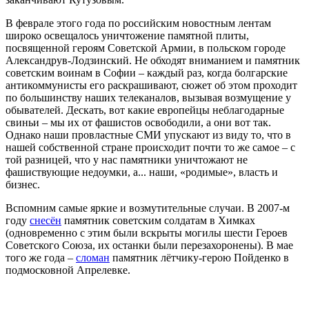
В феврале этого года по российским новостным лентам
широко освещалось уничтожение памятной плиты,
посвященной героям Советской Армии, в польском городе
Александрув-Лодзинский. Не обходят вниманием и памятник
советским воинам в Софии – каждый раз, когда болгарские
антикоммунисты его раскрашивают, сюжет об этом проходит
по большинству наших телеканалов, вызывая возмущение у
обывателей. Дескать, вот какие европейцы неблагодарные
свиньи – мы их от фашистов освободили, а они вот так.
Однако наши провластные СМИ упускают из виду то, что в
нашей собственной стране происходит почти то же самое – с
той разницей, что у нас памятники уничтожают не
фашиствующие недоумки, а... наши, «родимые», власть и
бизнес.
Вспомним самые яркие и возмутительные случаи. В 2007-м
году
снесён
памятник советским солдатам в Химках
(одновременно с этим были вскрыты могилы шести Героев
Советского Союза, их останки были перезахоронены). В мае
того же года –
сломан
памятник лётчику-герою Пойденко в
подмосковной Апрелевке.