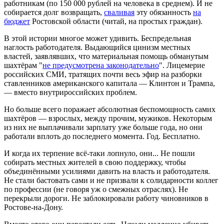
работникам (по 150 000 рублей на человека в среднем). И не
собирается долг возвращать,
сваливая
эту обязанность
на
бюджет
Ростовской области (читай, на простых граждан).
В этой истории многое может удивить. Беспредельная
наглость работодателя. Выдающийся цинизм местных
властей, заявлявших, что материальная помощь обманутым
шахтёрам "
не предусмотрена законодательно
". Лицемерие
российских СМИ, тратящих почти весь эфир на разборки
ставленников американского капитала — Клинтон и Трампа,
— вместо внутрироссийских проблем.
Но больше всего поражает абсолютная беспомощность самих
шахтёров — взрослых, между прочим, мужиков. Некоторым
из них не выплачивали зарплату уже больше года, но они
работали вплоть до последнего момента. Год. Бесплатно.
И когда их терпение всё-таки лопнуло, они... Не пошли
собирать местных жителей в свою поддержку, чтобы
объединёнными усилиями давить на власть и работодателя.
Не стали бастовать сами и не призвали к солидарности коллег
по профессии (не говоря уж о смежных отраслях). Не
перекрыли дороги. Не заблокировали работу чиновников в
Ростове-на-Дону.