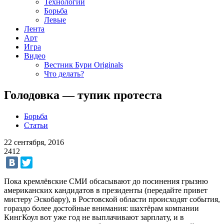
Технологии
Борьба
Левые
Лента
Арт
Игра
Видео
Вестник Бури Originals
Что делать?
Голодовка — тупик протеста
Борьба
Статьи
22 сентября, 2016
2412
Пока кремлёвские СМИ обсасывают до посинения грызню
американских кандидатов в президенты (передайте привет
мистеру Эскобару), в Ростовской области происходят события,
гораздо более достойные внимания: шахтёрам компании
КингКоул вот уже год не выплачивают зарплату, и в