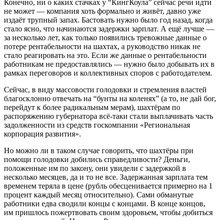
Конечно, ни о каких стачках у “КингКоула” сейчас речи идти
не может — компания хоть формально и живёт, давно уже
издаёт трупный запах. Бастовать нужно было год назад, когда
стало ясно, что начинаются задержки зарплат. А ещё лучше —
за несколько лет, как только появились тревожные данные о
потере рентабельности на шахтах, а руководство никак не
стало реагировать на это. Если же данные о рентабельности
работникам не предоставлялись — нужно было добывать их в
рамках переговоров и коллективных споров с работодателем.
Сейчас, в виду массовости голодовки и стремления властей
благосклонно отвечать на “бунты на коленях” (а то, не дай бог,
перейдут к более радикальным мерам), шахтёрам по
распоряжению губернатора всё-таки стали выплачивать часть
задолженности из средств госкомпании «Региональная
корпорация развития».
Но можно ли в таком случае говорить, что шахтёры при
помощи голодовки добились справедливости? Деньги,
положенные им по закону, они увидели с задержкой в
несколько месяцев, да и то не все. Задержанная зарплата тем
временем теряла в цене (рубль обесценивается примерно на 1
процент каждый месяц относительно). Сами обманутые
работники едва сводили концы с концами. В конце концов,
им пришлось пожертвовать своим здоровьем, чтобы добиться