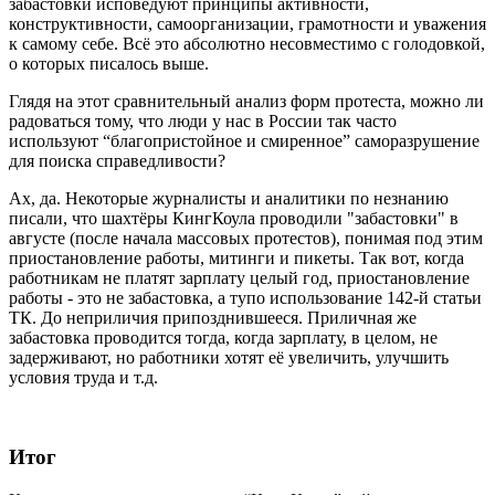
забастовки исповедуют принципы активности,
конструктивности, самоорганизации, грамотности и уважения
к самому себе. Всё это абсолютно несовместимо с голодовкой,
о которых писалось выше.
Глядя на этот сравнительный анализ форм протеста, можно ли
радоваться тому, что люди у нас в России так часто
используют “благопристойное и смиренное” саморазрушение
для поиска справедливости?
Ах, да. Некоторые журналисты и аналитики по незнанию
писали, что шахтёры КингКоула проводили "забастовки" в
августе (после начала массовых протестов), понимая под этим
приостановление работы, митинги и пикеты. Так вот, когда
работникам не платят зарплату целый год, приостановление
работы - это не забастовка, а тупо использование 142-й статьи
ТК. До неприличия припозднившееся. Приличная же
забастовка проводится тогда, когда зарплату, в целом, не
задерживают, но работники хотят её увеличить, улучшить
условия труда и т.д.
Итог