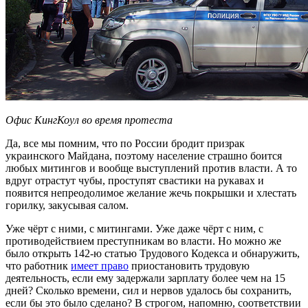
Офис КингКоул во время протеста
Да, все мы помним, что по России бродит призрак
украинского Майдана, поэтому население страшно боится
любых митингов и вообще выступлений против власти. А то
вдруг отрастут чубы, проступят свастики на рукавах и
появится непреодолимое желание жечь покрышки и хлестать
горилку, закусывая салом.
Уже чёрт с ними, с митингами. Уже даже чёрт с ним, с
противодействием преступникам во власти. Но можно же
было открыть 142-ю статью Трудового Кодекса и обнаружить,
что работник
имеет право
приостановить трудовую
деятельность, если ему задержали зарплату более чем на 15
дней? Сколько времени, сил и нервов удалось бы сохранить,
если бы это было сделано? В строгом, напомню, соответствии