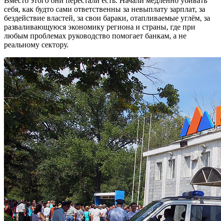
Вместо этого они перестали есть. Начали медленно убивать
себя, как будто сами ответственны за невыплату зарплат, за
бездействие властей, за свои бараки, отапливаемые углём, за
разваливающуюся экономику региона и страны, где при
любым проблемах руководство помогает банкам, а не
реальному сектору.