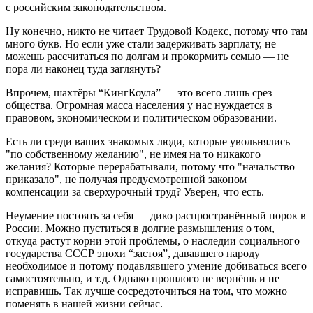
с российским законодательством.
Ну конечно, никто не читает Трудовой Кодекс, потому что там
много букв. Но если уже стали задерживать зарплату, не
можешь рассчитаться по долгам и прокормить семью — не
пора ли наконец туда заглянуть?
Впрочем, шахтёры “КингКоула” — это всего лишь срез
общества. Огромная масса населения у нас нуждается в
правовом, экономическом и политическом образовании.
Есть ли среди ваших знакомых люди, которые увольнялись
"по собственному желанию", не имея на то никакого
желания? Которые перерабатывали, потому что "начальство
приказало", не получая предусмотренной законом
компенсации за сверхурочный труд? Уверен, что есть.
Неумение постоять за себя — дико распространённый порок в
России. Можно пуститься в долгие размышления о том,
откуда растут корни этой проблемы, о наследии социального
государства СССР эпохи “застоя”, дававшего народу
необходимое и потому подавлявшего умение добиваться всего
самостоятельно, и т.д. Однако прошлого не вернёшь и не
исправишь. Так лучше сосредоточиться на том, что можно
поменять в нашей жизни сейчас.