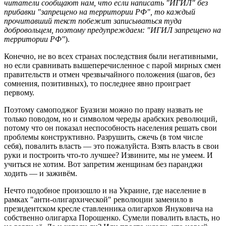
читатели сообщают нам, что если написать "ИГИЛ" без
прибавки "запрещено на территории РФ", то каждый
прочитавший текст побежит записываться туда
добровольцем, поэтому предупреждаем: "ИГИЛ запрещено на
территории РФ"
).
Конечно, не во всех странах последствия были негативными,
но если сравнивать вышеперечисленное с парой мирных смен
правительств и отмен чрезвычайного положения (шагов, без
сомнения, позитивных), то последнее явно проиграет
первому.
Поэтому самоподжог Буазизи можно по праву назвать не
только поводом, но и символом череды арабских революций,
потому что он показал неспособность населения решать свои
проблемы конструктивно. Разрушить, сжечь (в том числе
себя), повалить власть — это пожалуйста. Взять власть в свои
руки и построить что-то лучшее? Извините, мы не умеем. И
учиться не хотим. Вот запретим женщинам без паранджи
ходить — и заживём.
Нечто подобное произошло и на Украине, где население в
рамках "анти-олигархической" революции заменило в
президентском кресле ставленника олигархов Януковича на
собственно олигарха Порошенко. Сумели повалить власть, но