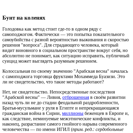
Бунт на коленях
Голодовка как метод стоит где-то в одном ряду с
самоподжогом. Фактически — это попытка показательного
самоубийства с разной вероятностью выживания и скоростью
решения "вопроса". Для страдающего человека, который
видит виновного в социальном пространстве вокруг себя, но
абсолютно не понимает, как ситуацию исправить, публичный
суицид может выглядеть разумным решением.
Колоссальная по своему значению "Арабская весна" началась
с самоподжога торговца фруктами Мохаммеда Буазизи. Это
ли не свидетельство, что такие методы работают?
Нет, не свидетельство. Непосредственные последствия
"Арабской весны" — Ливия,
отброшенная
в своём развитии
назад чуть ли не до стадии феодальной раздробленности,
Братья-мусульмане у руля в Египте и непрекращающаяся
гражданская война в Сирии,
миллионы
беженцев в Европе и,
как следствие, неминуемые межэтнические конфликты, и
наконец, разрастание самого гнойного нарыва современного
человечества — по имени ИГИЛ (
прим. ред.: сердобольные