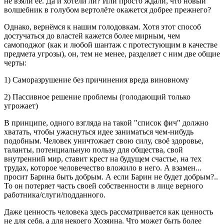
не взяли её. Да и хотели ли? Или просто ждали, что новый
волшебник в голубом вертолёте окажется добрее прежнего?
Однако, вернёмся к нашим голодовкам. Хотя этот способ
достучаться до властей кажется более мирным, чем
самоподжог (как и любой шантаж с протестующим в качестве
предмета угрозы), он, тем не менее, разделяет с ним две общие
черты:
1) Саморазрушение без причинения вреда виновному
2) Пассивное решение проблемы (голодающий только
угрожает)
В принципе, одного взгляда на такой "список фич" должно
хватать, чтобы ужаснуться идее заниматься чем-нибудь
подобным. Человек уничтожает свою силу, своё здоровье,
таланты, потенциальную пользу для общества, свой
внутренний мир, ставит крест на будущем счастье, на тех
трудах, которое человечество вложило в него. А взамен...
просит Барина быть добрым. А если Барин не будет добрым?..
То он потеряет часть своей собственности в лице верного
работника/слуги/подданного.
Даже ценность человека здесь рассматривается как ценность
не для себя, а для некоего Хозяина. Что может быть более