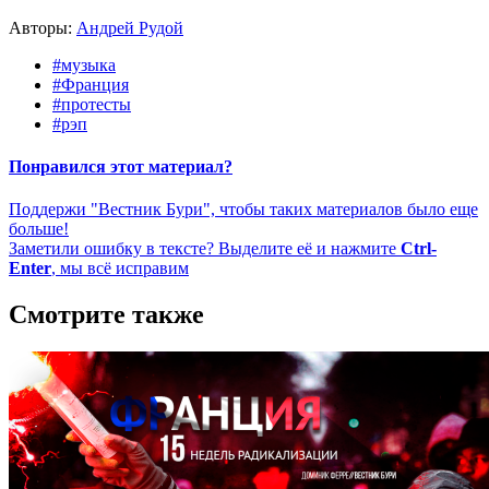
Авторы:
Андрей Рудой
#музыка
#Франция
#протесты
#рэп
Понравился этот материал?
Поддержи "Вестник Бури", чтобы таких материалов было еще
больше!
Заметили ошибку в тексте? Выделите её и нажмите
Ctrl-
Enter
, мы всё исправим
Смотрите также