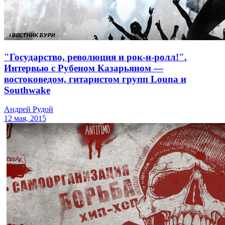
"Государство, революция и рок-н-ролл!".
Интервью с Рубеном Казарьяном —
востоковедом, гитаристом групп Louna и
Southwake
Андрей Рудой
12 мая, 2015