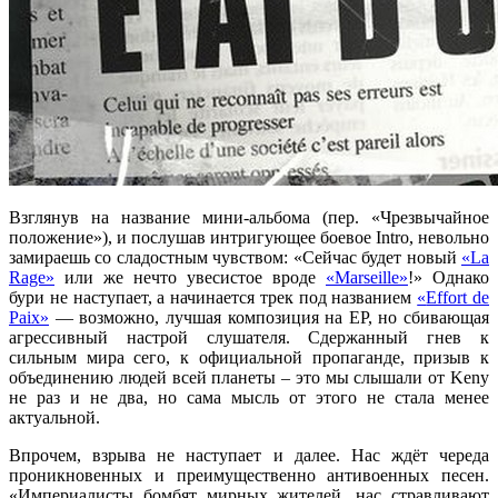
Взглянув на название мини-альбома (пер. «Чрезвычайное
положение»), и послушав интригующее боевое Intro, невольно
замираешь со сладостным чувством: «Сейчас будет новый
«La
Rage»
или же нечто увесистое вроде
«Marseille»
!» Однако
бури не наступает, а начинается трек под названием
«
Effort de
Paix
»
— возможно, лучшая композиция на
EP, но сбивающая
агрессивный настрой слушателя. Сдержанный гнев к
сильным мира сего, к официальной пропаганде, призыв к
объединению людей всей планеты – это мы слышали от Keny
не раз и не два, но сама мысль от этого не стала менее
актуальной.
Впрочем, взрыва не наступает и далее. Нас ждёт череда
проникновенных и преимущественно антивоенных песен.
«Империалисты бомбят мирных жителей, нас стравливают