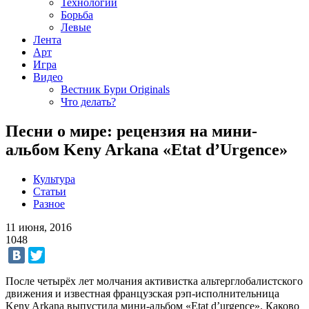
Технологии
Борьба
Левые
Лента
Арт
Игра
Видео
Вестник Бури Originals
Что делать?
Песни о мире: рецензия на мини-
альбом Keny Arkana «Etat d’Urgence»
Культура
Статьи
Разное
11 июня, 2016
1048
После четырёх лет молчания активистка альтерглобалистского
движения и известная французская рэп-исполнительница
Keny Arkana выпустила мини-альбом «Etat d’urgence». Каково