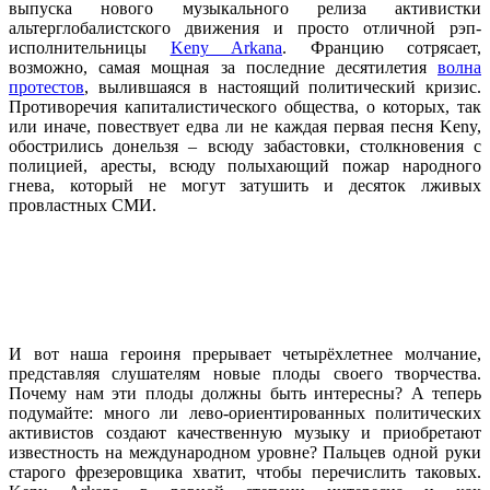
выпуска нового музыкального релиза активистки
альтерглобалистского движения и просто отличной рэп-
исполнительницы
Keny Arkana
. Францию сотрясает,
возможно, самая мощная за последние десятилетия
волна
протестов
, вылившаяся в настоящий политический кризис.
Противоречия капиталистического общества, о которых, так
или иначе, повествует едва ли не каждая первая песня Keny,
обострились донельзя – всюду забастовки, столкновения с
полицией, аресты, всюду полыхающий пожар народного
гнева, который не могут затушить и десяток лживых
провластных СМИ.
И вот наша героиня прерывает четырёхлетнее молчание,
представляя слушателям новые плоды своего творчества.
Почему нам эти плоды должны быть интересны? А теперь
подумайте: много ли лево-ориентированных политических
активистов создают качественную музыку и приобретают
известность на международном уровне? Пальцев одной руки
старого фрезеровщика хватит, чтобы перечислить таковых.