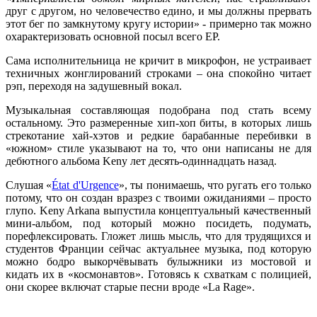
друг с другом, но человечество едино, и мы должны прервать
этот бег по замкнутому кругу истории» - примерно так можно
охарактеризовать основной посыл всего EP.
Сама исполнительница не кричит в микрофон, не устраивает
техничных жонглирований строками – она спокойно читает
рэп, переходя на задушевный вокал.
Музыкальная составляющая подобрана под стать всему
остальному. Это размеренные хип-хоп биты, в которых лишь
стрекотание хай-хэтов и редкие барабанные перебивки в
«южном» стиле указывают на то, что они написаны не для
дебютного альбома Keny лет десять-одиннадцать назад.
Слушая «
État d'Urgence
», ты понимаешь, что ругать его только
потому, что он создан вразрез с твоими ожиданиями – просто
глупо. Keny Arkana выпустила концептуальный качественный
мини-альбом, под который можно посидеть, подумать,
порефлексировать. Гложет лишь мысль, что для трудящихся и
студентов Франции сейчас актуальнее музыка, под которую
можно бодро выкорчёвывать булыжники из мостовой и
кидать их в «космонавтов». Готовясь к схваткам с полицией,
они скорее включат старые песни вроде «La Rage».