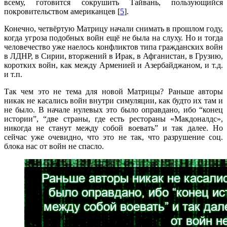
всему, готовится сокрушить Тайвань, пользующийся
покровительством американцев [
5
].
Конечно, четвёртую Матрицу начали снимать в прошлом году,
когда угроза подобных войн ещё не была на слуху. Но и тогда
человечество уже наелось конфликтов типа гражданских войн
в ЛДНР, в Сирии, вторжений в Ирак, в Афганистан, в Грузию,
коротких войн, как между Арменией и Азербайджаном, и т.д.
и т.п.
Так чем это не тема для новой Матрицы? Раньше авторы
никак не касались войн внутри симуляции, как будто их там и
не было. В начале нулевых это было оправдано, ибо “конец
истории”, “две страны, где есть рестораны «Макдоналдс»,
никогда не станут между собой воевать” и так далее. Но
сейчас уже очевидно, что это не так, что разрушение соц.
блока нас от войн не спасло.