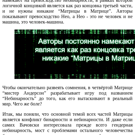
намекают на превосходство небинарности, в рамках которой
логичной концовкой является как раз концовка третьей части,
и не нужны никакие “Матрицы в Матрице”. Авторы
показывают превосходство Нео, а Нео - это не человек и не
машина, это человек-машина.
Чтобы окончательно развеять сомнения, в четвёртой Матрице
“мистер Андерсон” разрабатывает игру под названием
“Небинарность” до того, как его вытаскивают в реальный
мир. Чего же боле?
Итак, мы поняли, что основной темой всех частей Матрицы
является конфликт бинарности и небинарности. И даже если
самих Вачовски интересовала прежде всего гендерная
небинарность, мост с проблемами остального человечества