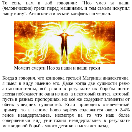
То есть, нам в лоб говорили: “Нео умер за наши
(человеческие) грехи перед машинами, и тем самым искупил
нашу вину”. Антагонистический конфликт исчерпан.
Момент смерти Нео за наши и ваши грехи
Когда я говорил, что концовка третьей Матрицы диалектична,
я имел в виду именно это. Даже когда две сущности резко
антагонистичны, всё равно в результате их борьбы почти
всегда побеждает не одна из них, а некоторый синтез, который
пусть в разных пропорциях, но всё же содержит элементы от
обеих ушедших сущностей. Если приводить отвлечённый
пример, то в геноме homo sapiens содержится около 2-4%
генов неандертальцев, несмотря на то что наш более
совершенный вид уничтожил неандертальцев в результате
межвидовой борьбы много десятков тысяч лет назад.