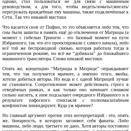
однако, стал пользоваться не для связи с машинным
руководством, а для того, чтобы видеть/ломать/сжигать/
перегружать враждебные ему машины, также подключённые к
Сети. Так что никакой мистики.
Что касается снов от Пифии, то это объясняется либо тем, что
сны были зашиты в память ещё до отключения от Матрицы (а
момент с гибелью Тринити - это базовый момент на пути
Избранного, так что его проектировали с самого начала), либо
всё той же беспроводной связью, которая работала тогда в
ограниченном режиме, но всё же “добивала” до ближайшего
машинного транслятора. Снова никакой мистики.
Опять же, концепцию “Матрицы в Матрице” оправдывают
тем, что так получается мрачнее, а именно этого, якобы,
хотели добиться авторы. Но ведь и с одной Матрицей лучше
не становится. Сопротивление может действовать строго в
отведённых рамках, и как только оно начинает слишком
сильно наглеть, к ним подсылают очередного Избранного и в
результате пафосного спектакля с полномасштабным
конфликтом ликвидируют. Куда уж мрачнее?
Но главный аргумент против этих интерпретаций - это, опять
же, бинарность, в которую загоняют себя фанаты. Либо
машины, либо люди, третьего не дано. Хотя авторы постоянно