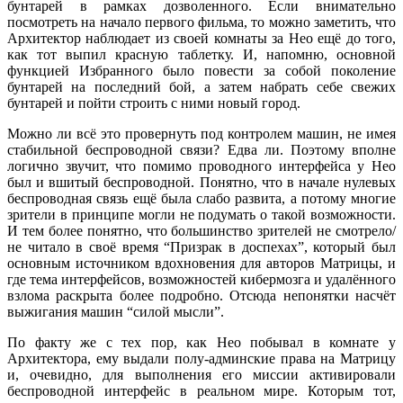
бунтарей в рамках дозволенного. Если внимательно
посмотреть на начало первого фильма, то можно заметить, что
Архитектор наблюдает из своей комнаты за Нео ещё до того,
как тот выпил красную таблетку. И, напомню, основной
функцией Избранного было повести за собой поколение
бунтарей на последний бой, а затем набрать себе свежих
бунтарей и пойти строить с ними новый город.
Можно ли всё это провернуть под контролем машин, не имея
стабильной беспроводной связи? Едва ли. Поэтому вполне
логично звучит, что помимо проводного интерфейса у Нео
был и вшитый беспроводной. Понятно, что в начале нулевых
беспроводная связь ещё была слабо развита, а потому многие
зрители в принципе могли не подумать о такой возможности.
И тем более понятно, что большинство зрителей не смотрело/
не читало в своё время “Призрак в доспехах”, который был
основным источником вдохновения для авторов Матрицы, и
где тема интерфейсов, возможностей кибермозга и удалённого
взлома раскрыта более подробно. Отсюда непонятки насчёт
выжигания машин “силой мысли”.
По факту же с тех пор, как Нео побывал в комнате у
Архитектора, ему выдали полу-админские права на Матрицу
и, очевидно, для выполнения его миссии активировали
беспроводной интерфейс в реальном мире. Которым тот,