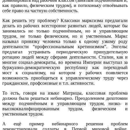
доминировать над рабочим классом (занятым подчинённым и,
как правило, физическим трудом), и потихоньку отвоёвывать
себе право на частную собственность.
Как решить эту проблему? Классики марксизма предлагали
делать из рабочих всесторонне развитых людей, которые бы
занимались не только подчинённым, но и управляющим
трудом, не только физическим, но и умственным. Маркс
называл привязку человека только к одному узкому роду
деятельности “профессиональным кретинизмом”. Энгельс
предлагал устраивать периодическую принудительную
ротацию людей между сферами деятельности. Сталин, как и
многие социал-демократы, во времена Империи выступал за
буржуазно-демократическую республику как переходный
мост к социализму, на котором у рабочих появляется
возможность приобщиться к управленческому труду через
гражданские, профсоюзные и т.п. активности.
То есть, говоря на языке Матрицы, классовая проблема
должна была решаться небинарно. Преодолением дихотомии
между подчинённым и управляющим трудом, низко- и
высококвалифицированным трудом, физическим и
умственным трудом.
А ещё пример небинарного решения проблем
демонстрировали солдаты в Первой мировой войне,