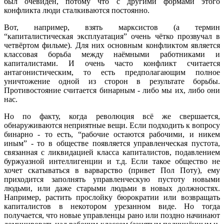
был очевиден, потому что с другими формами этого
конфликта люди сталкиваются постоянно.
Вот, например, взять марксистов (а термин
“капиталистическая эксплуатация” очень чётко прозвучал в
четвёртом фильме). Для них основным конфликтом является
классовая борьба между наёмными работниками и
капиталистами. И очень часто конфликт считается
антагонистическим, то есть предполагающим полное
уничтожение одной из сторон в результате борьбы.
Противостояние считается бинарным - либо мы их, либо они
нас.
Но по факту, когда революция всё же свершается,
обнаруживаются неприятные вещи. Если подходить к вопросу
бинарно - то есть, “рабочие остаются рабочими, и никем
иным” - то в обществе появляется управленческая пустота,
связанная с ликвидацией класса капиталистов, подавлением
буржуазной интеллигенции и т.д. Если такое общество не
хочет скатываться в варварство (привет Пол Поту), ему
приходится заполнять управленческую пустоту новыми
людьми, или даже старыми людьми в новых должностях.
Например, растить прослойку бюрократии или возвращать
капиталистов в некотором урезанном виде. Но тогда
получается, что новые управленцы рано или поздно начинают