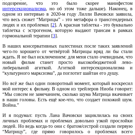
подозрение, что это было скорее манифестом
интерсекционализма
, но об этом тоже дальше). Наконец, в
одном из интервью в 2020-м году Лилли Вачовски заявила,
что весь сюжет “Матрицы” - это метафора о трансгендерных
людях и их проблемах [
2
]. А красная таблетка - это буквально
таблетка с эстрогеном, которую выдают трансам в рамках
гормональной терапии [
3
].
В наших консервативных палестинах после таких заявлений
чего-то хорошего от четвёртой Матрицы вряд ли бы стали
ждать. Я не был исключением: для меня стало очевидным, что
новый фильм станет просто высокобюджетной лево-
либеральной агиткой. Агиткой интерсекционализма и
“культурного марксизма”, да поглотит шайтан его душу.
Но всё же был один поворотный момент, который воскресил
мой интерес к фильму. В одном из трейлеров Ниоба говорит:
“Мы совсем не замечанием, сколько шума Матрица вкачивает
в наши головы. Есть ещё кое-что, что создает похожий шум.
Война.”
И я подумал: пусть Лана Вачовски зациклилась на своих
личных проблемах и проблемах довольно узкой прослойки
людей. Но ведь когда-то они с братом/сестрой создали первую
“Матрицу”, где прямо говорилось о проблемах всего