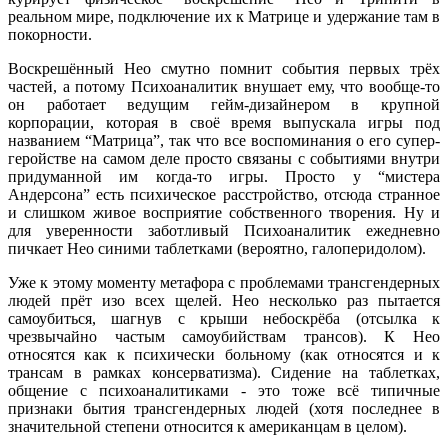
реальном мире, подключение их к Матрице и удержание там в
покорности.
Воскрешённый Нео смутно помнит события первых трёх
частей, а потому Психоаналитик внушает ему, что вообще-то
он работает ведущим гейм-дизайнером в крупной
корпорации, которая в своё время выпускала игры под
названием “Матрица”, так что все воспоминания о его супер-
геройстве на самом деле просто связаны с событиями внутри
придуманной им когда-то игры. Просто у “мистера
Андерсона” есть психическое расстройство, отсюда странное
и слишком живое восприятие собственного творения. Ну и
для уверенности заботливый Психоаналитик ежедневно
пичкает Нео синими таблетками (вероятно, галоперидолом).
Уже к этому моменту метафора с проблемами трансгендерных
людей прёт изо всех щелей. Нео несколько раз пытается
самоубиться, шагнув с крыши небоскрёба (отсылка к
чрезвычайно частым самоубийствам трансов). К Нео
относятся как к психически больному (как относятся и к
трансам в рамках консерватизма). Сидение на таблетках,
общение с психоаналитиками - это тоже всё типичные
признаки бытия трансгендерных людей (хотя последнее в
значительной степени относится к американцам в целом).