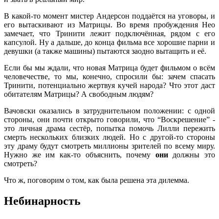
В какой-то момент мистер Андерсон поддаётся на уговоры, и
его вытаскивают из Матрицы. Во время пробуждения Нео
замечает, что Тринити лежит подключённая, рядом с его
капсулой. Ну а дальше, до конца фильма все хорошие парни и
девушки (а также машины) пытаются заодно вытащить и её.
Если бы мы ждали, что новая Матрица будет фильмом о всём
человечестве, то мы, конечно, спросили бы: зачем спасать
Тринити, потенциально жертвуя кучей народа? Что этот даст
обитателям Матрицы? А свободным людям?
Вачовски оказались в затруднительном положении: с одной
стороны, они почти открыто говорили, что “Воскрешение” -
это личная драма сестёр, попытка помочь Лилли пережить
смерть нескольких близких людей. Но с другой-то стороны
эту драму будут смотреть миллионы зрителей по всему миру.
Нужно же им как-то объяснить, почему
они
должны это
смотреть?
Что ж, поговорим о том, как была решена эта дилемма.
Небинарность