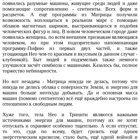
появились разумные машины, живущие среди людей и даже
помогающие сопротивлению - сентиенты. Всех форм и
расцветок. А ещё программы из Матрицы получили
возможность воплощаться в реальном мире с помощью
облаков магнитных шариков, выстраивающихся в подобия
человеческих фигур и лиц. В новом человеческом городе даже
появилась женщина, по всем внешним признакам являющаяся
человеком, но при этом подозрительно напоминающая
программу-Пифию из первых двух частей, и также
угощающая Нео чем-то красным и вкусным (в данном случае -
клубникой). Быт людей в подземельях также немного
улучшился засчёт симбиоза с машинами. Казалось бы, полное
торжество небинарности.
Но вот незадача - Матрица никуда не делась, потому что
никуда не делись облака с поверхности Земли, и энергию для
машин больше неоткуда добывать. Да и основная масса
машин (помимо сентиентов) всё ещё враждебно настроена по
отношению к свободным людям.
Хуже того, тела Нео и Тринити являются важными
источниками энергии для машин, поэтому их не хотят
отпускать и охраняют особенно тщательно. А если отпустят,
то это, судя по всему, будет грозить ещё одним
энергетическим кризисом, стало быть, ещё одной войной и