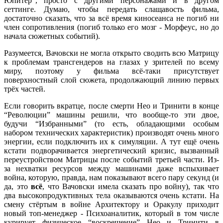
Юпитер”, просто с другими персонажами и в другом
сеттинге. Думаю, чтобы передать слащавость фильма,
достаточно сказать, что за всё время киносеанса не погиб ни
член сопротивления (погиб только его мозг - Морфеус, но до
начала сюжетных событий).
Разумеется, Вачовски не могла открыто сводить всю Матрицу
к проблемам трансгендеров на глазах у зрителей по всему
миру, поэтому у фильма всё-таки присутствует
поверхностный слой сюжета, продолжающий линию первых
трёх частей.
Если говорить вкратце, после смерти Нео и Тринити в конце
“Революции” машины решили, что вообще-то эти двое,
будучи “Избранными” (то есть, обладающими особым
набором технических характеристик) производят очень много
энергии, если подключить их к симуляции. А тут ещё очень
кстати подворачивается энергетический кризис, вызванный
переустройством Матрицы после событий третьей части. Из-
за нехватки ресурсов между машинами даже вспыхивает
война, которую, правда, нам показывают всего пару секунд (и
да, это
всё
, что Вачовски имела сказать про войну), так что
два высокопродуктивных тела оказываются очень кстати. На
смену стёртым в войне Архитектору и Оракулу приходит
новый топ-менеджер - Психоаналитик, который в том числе
курирует физическое “воскрешение” Нео и Тринити в