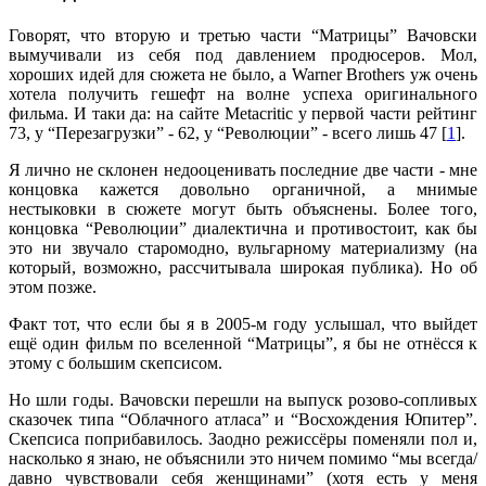
Говорят, что вторую и третью части “Матрицы” Вачовски
вымучивали из себя под давлением продюсеров. Мол,
хороших идей для сюжета не было, а Warner Brothers уж очень
хотела получить гешефт на волне успеха оригинального
фильма. И таки да: на сайте Metacritic у первой части рейтинг
73, у “Перезагрузки” - 62, у “Революции” - всего лишь 47 [
1
].
Я лично не склонен недооценивать последние две части - мне
концовка кажется довольно органичной, а мнимые
нестыковки в сюжете могут быть объяснены. Более того,
концовка “Революции” диалектична и противостоит, как бы
это ни звучало старомодно, вульгарному материализму (на
который, возможно, рассчитывала широкая публика). Но об
этом позже.
Факт тот, что если бы я в 2005-м году услышал, что выйдет
ещё один фильм по вселенной “Матрицы”, я бы не отнёсся к
этому с большим скепсисом.
Но шли годы. Вачовски перешли на выпуск розово-сопливых
сказочек типа “Облачного атласа” и “Восхождения Юпитер”.
Скепсиса поприбавилось. Заодно режиссёры поменяли пол и,
насколько я знаю, не объяснили это ничем помимо “мы всегда/
давно чувствовали себя женщинами” (хотя есть у меня