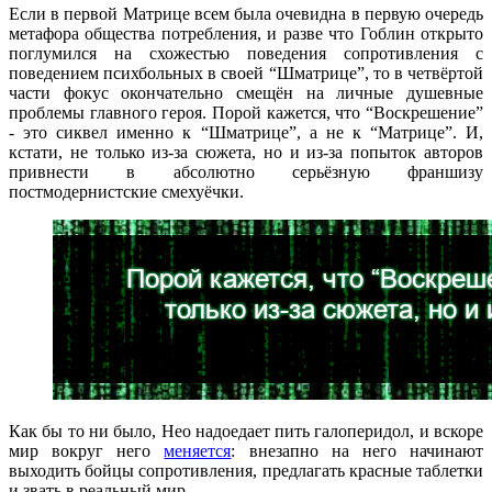
Если в первой Матрице всем была очевидна в первую очередь
метафора общества потребления, и разве что Гоблин открыто
поглумился на схожестью поведения сопротивления с
поведением психбольных в своей “Шматрице”, то в четвёртой
части фокус окончательно смещён на личные душевные
проблемы главного героя. Порой кажется, что “Воскрешение”
- это сиквел именно к “Шматрице”, а не к “Матрице”. И,
кстати, не только из-за сюжета, но и из-за попыток авторов
привнести в абсолютно серьёзную франшизу
постмодернистские смехуёчки.
Как бы то ни было, Нео надоедает пить галоперидол, и вскоре
мир вокруг него
меняется
: внезапно на него начинают
выходить бойцы сопротивления, предлагать красные таблетки
и звать в реальный мир.