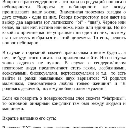
Вопрос о трансгендерности - это одна из редукций вопроса о
небинарности. Вопросы о небинарности же всюду
пронизывают нашу жизнь. Знаменитая тюремная загадка о
двух стульях - одна из них. Говоря по-простому, вам дают на
выбор два варианта (от латинского “bi” - “два”). Чёрное или
белое, да или нет, истина или ложь, ноль или единица. Но по
какой-то причине вас не устраивает ни один из них, поэтому
вы пытаетесь выбраться из этой дилеммы. То есть, решить
вопрос небинарно.
В случае с тюремной задачей правильным ответом будет… а
нет, не буду этого писать на приличном сайте. Но на стулья
точно садиться не нужно. В случае с гендером/полом
некоторые люди предпочитают стать геями, лесбиянками,
асексуалами, бисексуалами, вертосексуалами и т.д., то есть
выйти за рамки навязанных двух вариантов: “Я родился
мальчиком, следовательно люблю только женщин” и “Я
родилась девочкой, поэтому люблю только мужчин”.
Если же говорить о поверхностном слое сюжета “Матрицы”,
то основной бинарный конфликт там был между людьми и
машинами.
Вкратце напомню его суть:
В начале XXI века люди создали искусственный интеллект,