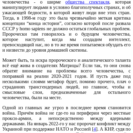
человечества - о ширме
общества спектакля
, которая
манипулирует людьми в условно благополучных странах, и об
ужасающей бедности, в которой живут люди вне этих стран.
Тогда, в 1998-м году это была чрезвычайно меткая критика
концепции “конца истории”, согласно которой после развала
СССР у homo sapiens не должно остаться глобальных проблем.
Пророчески там говорилось и о будущем человечества,
которое наступит, когда мы создадим интеллект,
превосходящий нас, но в то же время попытаемся обуздать его
и низвести до уровня домашней скотины.
Может быть, та искра пророческого и аналитического таланта
всё ещё жива в создателях Матрицы? Если так, то они снова
обратят внимание на проблемы всего человечества, с
поправкой на реалии 2020-2021 годов. И пусть даже под
несколькими слоями метафор будет, помимо прочего, плач о
страданиях трансгендерных людей, но главное, чтобы и
смысловые слои, предназначенные для остального
человечества, были на месте.
Одной из главных же угроз в последнее время становится
война. Причём война не где-то на периферии через местные
прокси-армии, а непосредственно между ядерными
державами. На январь 2022-го у нас пророчат конфликт между
Украиной при поддержке НАТО и Россией [
4
]. А КНР, судя по