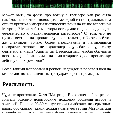
Может быть, та фраза про войну в трейлере как раз была
намёком на то, что в новом фильме одной из центральных тем
станет критика империалистических войн на языке вселенной
Матрицы? Может быть, авторы остроумно и едко предупредят
человечество о надвигающейся катастрофе? О том, что не
нужно вестись на пропаганду правительств, ибо это всё тот
же спектакль, только более агрессивный и пытающийся
превратить человека не в долгоиграющую батарейку, а сразу
слить его в утиль? Хватит ли Вачовски яиц, чтобы обрушить
всю мощь франшизы на милитаристскую пропаганду
действующих режимов?
Вот с такими вопросами и робкой надеждой в голове я шёл на
киносеанс по заснеженным тротуарам в день премьеры.
Реальность
Чуда не произошло. Хотя “Матрица: Воскрешение” встречает
зрителя условно новаторским подходом общения автора и
зрителей. Первые 20-30 минут герои на абсолютно серьёзных
щщах обсуждают, какой должна быть четвёртая Матрица для
потребителей, и какие идеи были заложены в первых трёх