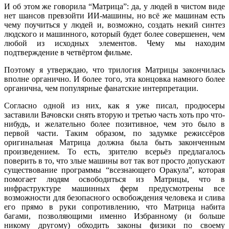
И об этом же говорила “Матрица”: да, у людей в чистом виде
нет шансов превзойти ИИ-машины, но всё же машинам есть
чему поучиться у людей и, возможно, создать некий синтез
людского и машинного, который будет более совершенен, чем
любой из исходных элементов. Чему мы находим
подтверждение в четвёртом фильме.
Поэтому я утверждаю, что трилогия Матрицы закончилась
вполне органично. И более того, эта концовка намного более
органична, чем популярные фанатские интерпретации.
Согласно одной из них, как я уже писал, продюсеры
заставили Вачовски снять вторую и третью часть хоть про что-
нибудь, и желательно более позитивное, чем это было в
первой части. Таким образом, по задумке режиссёров
оригинальная Матрица должна была быть законченным
произведением. То есть, зрителю всерьёз предлагалось
поверить в то, что злые машины вот так вот просто допускают
существование программы “всезнающего Оракула”, которая
помогает людям освободиться из Матрицы, что в
инфраструктуре машинных ферм предусмотрены все
возможности для безопасного освобождения человека и слива
его прямо в руки сопротивлению, что Матрица набита
багами, позволяющими именно Избранному (и больше
никому другому) обходить законы физики по своему