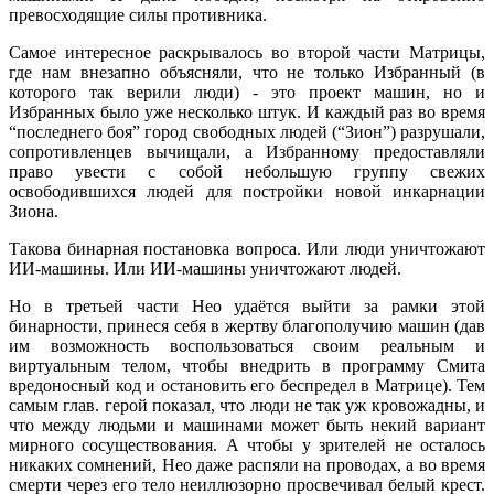
превосходящие силы противника.
Самое интересное раскрывалось во второй части Матрицы,
где нам внезапно объясняли, что не только Избранный (в
которого так верили люди) - это проект машин, но и
Избранных было уже несколько штук. И каждый раз во время
“последнего боя” город свободных людей (“Зион”) разрушали,
сопротивленцев вычищали, а Избранному предоставляли
право увести с собой небольшую группу свежих
освободившихся людей для постройки новой инкарнации
Зиона.
Такова бинарная постановка вопроса. Или люди уничтожают
ИИ-машины. Или ИИ-машины уничтожают людей.
Но в третьей части Нео удаётся выйти за рамки этой
бинарности, принеся себя в жертву благополучию машин (дав
им возможность воспользоваться своим реальным и
виртуальным телом, чтобы внедрить в программу Смита
вредоносный код и остановить его беспредел в Матрице). Тем
самым глав. герой показал, что люди не так уж кровожадны, и
что между людьми и машинами может быть некий вариант
мирного сосуществования. А чтобы у зрителей не осталось
никаких сомнений, Нео даже распяли на проводах, а во время
смерти через его тело неиллюзорно просвечивал белый крест.