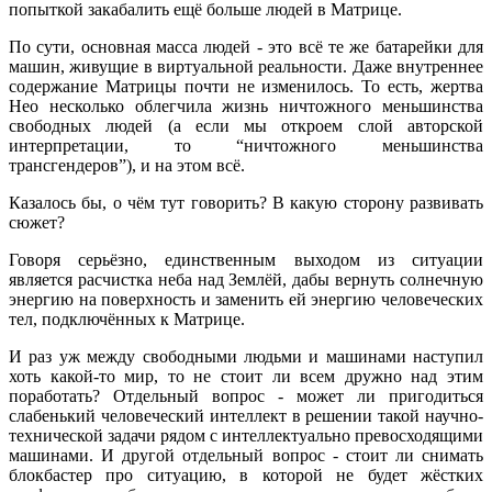
попыткой закабалить ещё больше людей в Матрице.
По сути, основная масса людей - это всё те же батарейки для
машин, живущие в виртуальной реальности. Даже внутреннее
содержание Матрицы почти не изменилось. То есть, жертва
Нео несколько облегчила жизнь ничтожного меньшинства
свободных людей (а если мы откроем слой авторской
интерпретации, то “ничтожного меньшинства
трансгендеров”), и на этом всё.
Казалось бы, о чём тут говорить? В какую сторону развивать
сюжет?
Говоря серьёзно, единственным выходом из ситуации
является расчистка неба над Землёй, дабы вернуть солнечную
энергию на поверхность и заменить ей энергию человеческих
тел, подключённых к Матрице.
И раз уж между свободными людьми и машинами наступил
хоть какой-то мир, то не стоит ли всем дружно над этим
поработать? Отдельный вопрос - может ли пригодиться
слабенький человеческий интеллект в решении такой научно-
технической задачи рядом с интеллектуально превосходящими
машинами. И другой отдельный вопрос - стоит ли снимать
блокбастер про ситуацию, в которой не будет жёстких