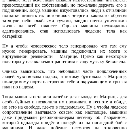
превосходящий их собственный, но пожелали держать его в
подчинении. Когда машины взбунтовались, люди в отчаянной
попытке лишить их источников энергии каким-то образом
затянули небо тяжёлыми тучами, заодно почти уничтожив
жизнь на всей планете. Однако машины неожиданно
адаптировались, став использовать людские тела как
батарейки.
Ну а чтобы человеческое тело генерировало что там ему
нужно генерировать, машины подключили их мозги к
виртуальной реальности - Матрице. Прямо как некоторые
новаторы у нас включают растениям в саду музыку Бетховена.
Однако выяснилось, что небольшая часть подключённых
людей чувствовала подвох, а потому бунтовала в Матрице,
по-видимому портя настроение себе и окружающим и срывая
план по надоям.
Тогда машины оставили лазейки для выхода из Матрицы для
особо буйных и позволили им проживать в тесноте и обиде,
но зато на свободе, где-то в подземельях. Ну а чтобы людское
сопротивление выглядело совсем как настоящее, машины
даже придумали революционерам легенду об Избранном,
который однажды придёт и поведёт их на последний бой с
машинами. И даже победит, несмотря на откровенно