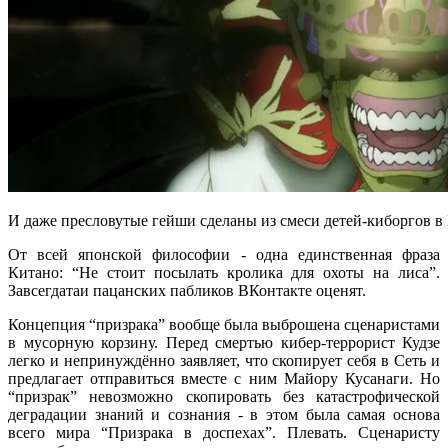
И даже пресловутые гейши сделаны из смеси детей-киборгов в 
От всей японской философии - одна единственная фраза
Китано: “Не стоит посылать кролика для охоты на лиса”.
Завсегдатаи пацанских пабликов ВКонтакте оценят.
Концепция “призрака” вообще была выброшена сценаристами
в мусорную корзину. Перед смертью кибер-террорист Кудзе
легко и непринуждённо заявляет, что скопирует себя в Сеть и
предлагает отправиться вместе с ним Майору Кусанаги. Но
“призрак” невозможно скопировать без катастрофической
деградации знаний и сознания - в этом была самая основа
всего мира “Призрака в доспехах”. Плевать. Сценаристу