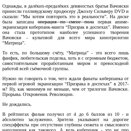
Однажды, в далёких-предалёких девяностых братья Вачовски
принесли голливудскому продюсеру Джоэлу Сильверу DVD и
сказали: “Мы хотим повторить это в реальности”. На диске
была записана
операция по смене пола
первая аниме-
экранизация киберпанк-манги “Призрак в доспехах”. Именно
она стала прототипом наиболее успешного творения
Вачовски - культовой для всего мира кинотрилогии
“Матрица”.
То есть, по большому счёту, “Матрица” - это всего лишь
фанфик, любительская поделка, хоть и с огромным бюджетом,
самостоятельным проработанным миром и превосходной
работой всей съёмочной группы.
Нужно ли говорить о том, чего ждали фанаты киберпанка от
первой игровой экранизации “Призрака в доспехах” в 2017-
м? Ну, как минимум не меньше, чем от трилогии Вачовски.
Прорыва. Откровения. Революции.
Не дождались.
В рейтингах фильм получил от 4 до 6 баллов из 10 - и
абсолютно заслуженно. Зрители указывают на дорогие
спецэффекты при отсутствии глубины сюжета и смыслового
наполнения как такового. А ведь киберпанк - это не про