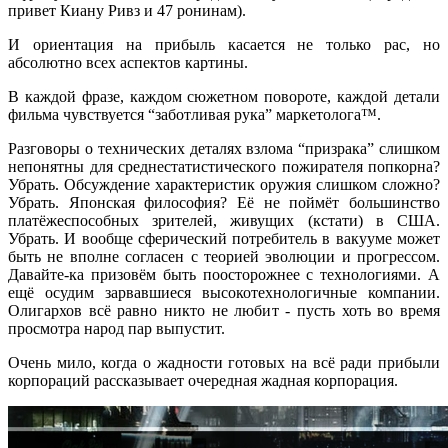
привет Киану Ривз и 47 ронинам).
И ориентация на прибыль касается не только рас, но
абсолютно всех аспектов картины.
В каждой фразе, каждом сюжетном повороте, каждой детали
фильма чувствуется “заботливая рука” маркетолога™.
Разговоры о технических деталях взлома “призрака” слишком
непонятны для среднестатистического пожирателя попкорна?
Убрать. Обсуждение характеристик оружия слишком сложно?
Убрать. Японская философия? Её не поймёт большинство
платёжеспособных зрителей, живущих (кстати) в США.
Убрать. И вообще сферический потребитель в вакууме может
быть не вполне согласен с теорией эволюции и прогрессом.
Давайте-ка призовём быть поосторожнее с технологиями. А
ещё осудим зарвавшиеся высокотехнологичные компании.
Олигархов всё равно никто не любит - пусть хоть во время
просмотра народ пар выпустит.
Очень мило, когда о жадности готовых на всё ради прибыли
корпораций рассказывает очередная жадная корпорация.