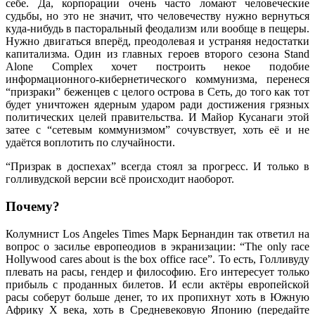
себе. Да, корпорации очень часто ломают человеческие
судьбы, но это не значит, что человечеству нужно вернуться
куда-нибудь в пасторальный феодализм или вообще в пещеры.
Нужно двигаться вперёд, преодолевая и устраняя недостатки
капитализма. Один из главных героев второго сезона Stand
Alone Complex хочет построить некое подобие
информационного-кибернетического коммунизма, перенеся
“призраки” беженцев с целого острова в Сеть, до того как тот
будет уничтожен ядерным ударом ради достижения грязных
политических целей правительства. И Майор Кусанаги этой
затее с “сетевым коммунизмом” сочувствует, хоть её и не
удаётся воплотить по случайности.
“Призрак в доспехах” всегда стоял за прогресс. И только в
голливудской версии всё происходит наоборот.
Почему?
Колумнист Los Angeles Times Марк Бернандин так ответил на
вопрос о засилье европеодиов в экранизации: “The only race
Hollywood cares about is the box office race”. То есть, Голливуду
плевать на расы, гендер и философию. Его интересует только
прибыль с проданных билетов. И если актёры европейской
расы соберут больше денег, то их пропихнут хоть в Южную
Африку X века, хоть в Средневековую Японию (передайте