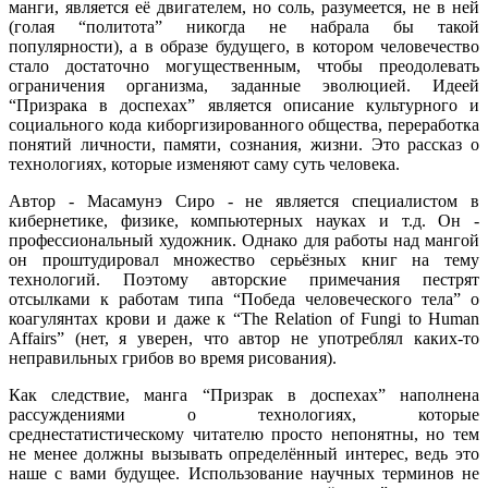
манги, является её двигателем, но соль, разумеется, не в ней
(голая “политота” никогда не набрала бы такой
популярности), а в образе будущего, в котором человечество
стало достаточно могущественным, чтобы преодолевать
ограничения организма, заданные эволюцией. Идеей
“Призрака в доспехах” является описание культурного и
социального кода киборгизированного общества, переработка
понятий личности, памяти, сознания, жизни. Это рассказ о
технологиях, которые изменяют саму суть человека.
Автор - Масамунэ Сиро - не является специалистом в
кибернетике, физике, компьютерных науках и т.д. Он -
профессиональный художник. Однако для работы над мангой
он проштудировал множество серьёзных книг на тему
технологий. Поэтому авторские примечания пестрят
отсылками к работам типа “Победа человеческого тела” о
коагулянтах крови и даже к “The Relation of Fungi to Human
Affairs” (нет, я уверен, что автор не употреблял каких-то
неправильных грибов во время рисования).
Как следствие, манга “Призрак в доспехах” наполнена
рассуждениями о технологиях, которые
среднестатистическому читателю просто непонятны, но тем
не менее должны вызывать определённый интерес, ведь это
наше с вами будущее. Использование научных терминов не