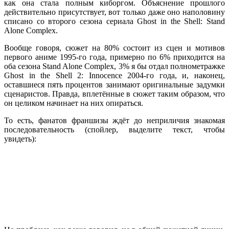
как она стала полным киборгом. Объяснение прошлого
действительно присутствует, вот только даже оно наполовину
списано со второго сезона сериала Ghost in the Shell: Stand
Alone Complex.
Вообще говоря, сюжет на 80% состоит из сцен и мотивов
первого аниме 1995-го года, примерно по 6% приходится на
оба сезона Stand Alone Complex, 3% я бы отдал полнометражке
Ghost in the Shell 2: Innocence 2004-го года, и, наконец,
оставшиеся пять процентов занимают оригинальные задумки
сценаристов. Правда, вплетённые в сюжет таким образом, что
он целиком начинает на них опираться.
То есть, фанатов франшизы ждёт до неприличия знакомая
последовательность (спойлер, выделите текст, чтобы
увидеть):
переговоры в небоскрёбе, прыжок Майора с крыши,
перестрелка внизу, разбор полётов, затем погоня за грузчиком
со взломанным “призраком”, драка на воде, допрос грузчика,
встреча с “суперхакером”, ещё погоня, битва с танком-пауком,
оторванная рука и снайперы на вертолётах. Куда-то в
середину воткнута перестрелка в клубе Якудза из Innocence,
попытка ликвидации Девятого Отдела из первого сезона
Stand Alone Complex, и “до-киборговая” любовь Майора
Кусанаги из второго сезона. Вот, в общем-то, и всё.