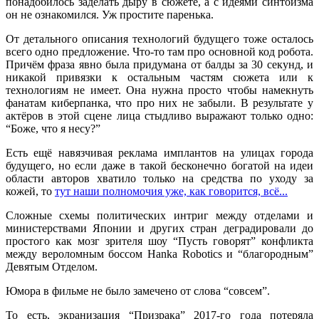
понадобилось заделать дыру в сюжете, а с идеями синтоизма
он не ознакомился. Уж простите паренька.
От детального описания технологий будущего тоже осталось
всего одно предложение. Что-то там про основной код робота.
Причём фраза явно была придумана от балды за 30 секунд, и
никакой привязки к остальным частям сюжета или к
технологиям не имеет. Она нужна просто чтобы намекнуть
фанатам киберпанка, что про них не забыли. В результате у
актёров в этой сцене лица стыдливо выражают только одно:
“Боже, что я несу?”
Есть ещё навязчивая реклама имплантов на улицах города
будущего, но если даже в такой бесконечно богатой на идеи
области авторов хватило только на средства по уходу за
кожей, то
тут наши полномочия уже, как говорится, всё...
Сложные схемы политических интриг между отделами и
министерствами Японии и других стран деградировали до
простого как мозг зрителя шоу “Пусть говорят” конфликта
между вероломным боссом Hanka Robotics и “благородным”
Девятым Отделом.
Юмора в фильме не было замечено от слова “совсем”.
То есть, экранизация “Призрака” 2017-го года потеряла