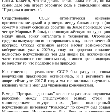
Союза. Кажется, что эта деталь не так важна сейчас, но на
самом деле она играет огромную роль в становлении мира
“Призрака в доспехах”.
Существование СССР автоматически означало
противостояние армий и разведок между блоками стран (по
сюжету к началу основных событий на Земле произошло уже
четыре Мировых Войны), постоянную жёсткую конкуренцию
между ними, гонку интеллекта и технологий. Огромные
средства вынужденно инвестировались в научно-технический
прогресс. Отсюда оптимизм автора насчёт возможностей
кибернетики: уже к 2029-му году он пророчил создание
полностью искусственных тел для людей (за исключением
части головного и спинного мозга), намного превосходящих
по качеству то, что подарено нам природой.
Как известно, в реальности СССР был разрушен, гонка
вооружений практически остановилась, и в результате на
дворе сейчас уже 2017-й год, а мы только-только научились
вживлять чипы в мозг для управления конечностями.
В мире “Призрака в доспехах” вся логика развития подчинена
разборкам между спецслужбами разных стран и
министерствами внутри них. Даже полноценный
искусственный интеллект “Кукловод” по сюжету был создан
Министерством Иностранных Дел Японии с совершенно