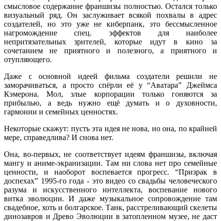
смысловое содержание франшизы полностью. Остался только
визуальный ряд. Он заслуживает всякой похвалы в адрес
создателей, но это уже не киберпанк, это бессмысленное
нагромождение спец. эффектов для наиболее
непритязательных зрителей, которые идут в кино за
сочетанием не приятного и полезного, а приятного и
отупляющего.
Даже с основной идеей фильма создатели решили не
заморачиваться, а просто спёрли её у “Аватара” Джеймса
Кэмерона. Мол, злые корпорации только гоняются за
прибылью, а ведь нужно ещё думать и о духовности,
гармонии и семейных ценностях.
Некоторые скажут: пусть эта идея не нова, но она, по крайней
мере, справедлива? И снова нет.
Она, во-первых, не соответствует идеям франшизы, включая
мангу и аниме-экранизации. Там ни слова нет про семейные
ценности, и наоборот воспевается прогресс. “Призрак в
доспехах” 1995-го года - это видео со свадьбы человеческого
разума и искусственного интеллекта, воспевание нового
витка эволюции. И даже музыкальное сопровождение там
свадебное, хоть и болгарское. Танк, расстреливающий скелеты
динозавров и Древо Эволюции в затопленном музее, не даст