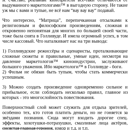
выдуманного маркетологами™ в выгодную сторону. Не такие
уж мы с вами и тупые, не всё нам “вау вау вау“ подавай.
Что интересно, “Матрица”, перепичканная отсылками к
религиозным и философским произведениям, сложная и
откровенно непонятная для многих по большей своей части,
тоже была снята в Голливуде. И имела огромный успех, в том
числе кассовый. Что наталкивает нас на три вывода:
1) Голливудские режиссёры и сценаристы, проталкивающие
сложные сюжеты и правильные, умные идеи, несмотря на
давление маркетологов™ киноиндустрии, заслуживают
большого уважения. Ибо маркетологи™ в Голливуде - боги.
2) Фильм не обязан быть тупым, чтобы стать коммерчески
успешным.
3) Можно создать произведение одновременно сильное и
прибыльное, если соблюдать несколько правил, главное из
которых - это многослойность повествования.
Поверхностный слой может служить для отдыха зрителей,
особенно тех, кто готов платить деньги, но не гоняется за
звёздами познания. Сюда могут входить дорогие спец.
эффекты, хохотушки-потрахушки, смазливые лица актёров,
сисястая главная героиня
, юмор и т.д. и т.п.