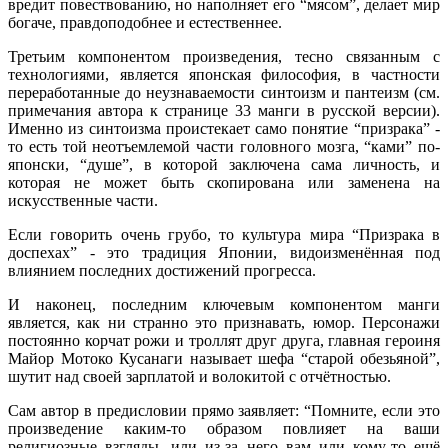
вредит повествованию, но наполняет его “мясом”, делает мир
богаче, правдоподобнее и естественнее.
Третьим компонентом произведения, тесно связанным с
технологиями, является японская философия, в частности
переработанные до неузнаваемости синтоизм и пантеизм (см.
примечания автора к странице 33 манги в русской версии).
Именно из синтоизма проистекает само понятие “призрака” -
то есть той неотъемлемой части головного мозга, “ками” по-
японски, “душе”, в которой заключена сама личность, и
которая не может быть скопирована или заменена на
искусственные части.
Если говорить очень грубо, то культура мира “Призрака в
доспехах” - это традиция Японии, видоизменённая под
влиянием последних достижений прогресса.
И наконец, последним ключевым компонентом манги
является, как ни странно это признавать, юмор. Персонажи
постоянно корчат рожи и троллят друг друга, главная героиня
Майор Мотоко Кусанаги называет шефа “старой обезьяной”,
шутит над своей зарплатой и волокитой с отчётностью.
Сам автор в предисловии прямо заявляет: “Помните, если это
произведение каким-то образом повлияет на ваши
религиозные взгляды, или из-за него вам или кому-то ещё