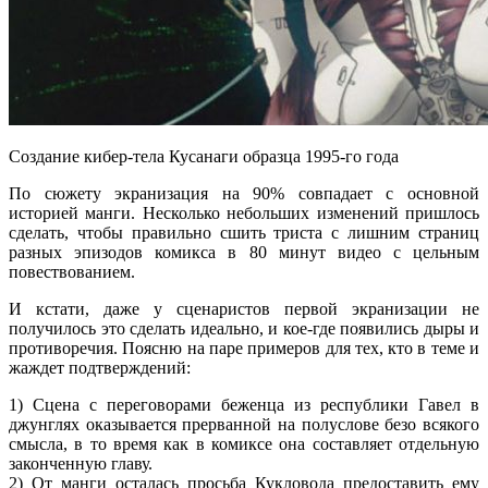
Создание кибер-тела Кусанаги образца 1995-го года
По сюжету экранизация на 90% совпадает с основной
историей манги. Несколько небольших изменений пришлось
сделать, чтобы правильно сшить триста с лишним страниц
разных эпизодов комикса в 80 минут видео с цельным
повествованием.
И кстати, даже у сценаристов первой экранизации не
получилось это сделать идеально, и кое-где появились дыры и
противоречия. Поясню на паре примеров для тех, кто в теме и
жаждет подтверждений:
1) Сцена с переговорами беженца из республики Гавел в
джунглях оказывается прерванной на полуслове безо всякого
смысла, в то время как в комиксе она составляет отдельную
законченную главу.
2) От манги осталась просьба Кукловода предоставить ему