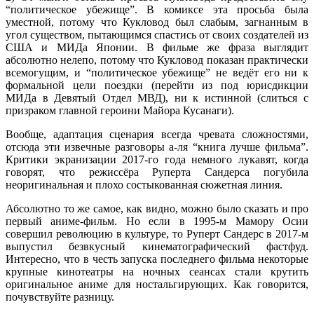
“политическое убежище”. В комиксе эта просьба была
уместной, потому что Кукловод был слабым, загнанным в
угол существом, пытающимся спастись от своих создателей из
США и МИДа Японии. В фильме же фраза выглядит
абсолютно нелепо, потому что Кукловод показан практически
всемогущим, и “политическое убежище” не ведёт его ни к
формальной цели поездки (перейти из под юрисдикции
МИДа в Девятый Отдел МВД), ни к истинной (слиться с
призраком главной героини Майора Кусанаги).
Вообще, адаптация сценария всегда чревата сложностями,
отсюда эти извечные разговоры а-ля “книга лучше фильма”.
Критики экранизации 2017-го года немного лукавят, когда
говорят, что режиссёра Руперта Сандерса погубила
неоригинальная и плохо состыкованная сюжетная линия.
Абсолютно то же самое, как видно, можно было сказать и про
первый аниме-фильм. Но если в 1995-м Мамору Осии
совершил революцию в культуре, то Руперт Сандерс в 2017-м
выпустил безвкусный кинематографический фастфуд.
Интересно, что в честь запуска последнего фильма некоторые
крупные кинотеатры на ночных сеансах стали крутить
оригинальное аниме для ностальгирующих. Как говорится,
почувствуйте разницу.