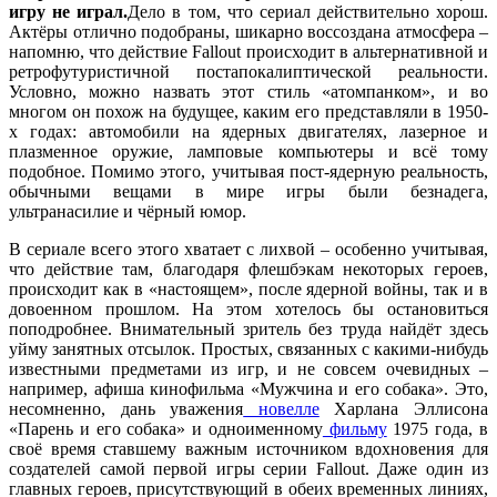
игру не играл.
Дело в том, что сериал действительно хорош.
Актёры отлично подобраны, шикарно воссоздана атмосфера –
напомню, что действие Fallout происходит в альтернативной и
ретрофутуристичной постапокалиптической реальности.
Условно, можно назвать этот стиль «атомпанком», и во
многом он похож на будущее, каким его представляли в 1950-
х годах: автомобили на ядерных двигателях, лазерное и
плазменное оружие, ламповые компьютеры и всё тому
подобное. Помимо этого, учитывая пост-ядерную реальность,
обычными вещами в мире игры были безнадега,
ультранасилие и чёрный юмор.
В сериале всего этого хватает с лихвой – особенно учитывая,
что действие там, благодаря флешбэкам некоторых героев,
происходит как в «настоящем», после ядерной войны, так и в
довоенном прошлом. На этом хотелось бы остановиться
поподробнее. Внимательный зритель без труда найдёт здесь
уйму занятных отсылок. Простых, связанных с какими-нибудь
известными предметами из игр, и не совсем очевидных –
например, афиша кинофильма «Мужчина и его собака». Это,
несомненно, дань уважения
новелле
Харлана Эллисона
«Парень и его собака» и одноименному
фильму
1975 года, в
своё время ставшему важным источником вдохновения для
создателей самой первой игры серии Fallout. Даже один из
главных героев, присутствующий в обеих временных линиях,