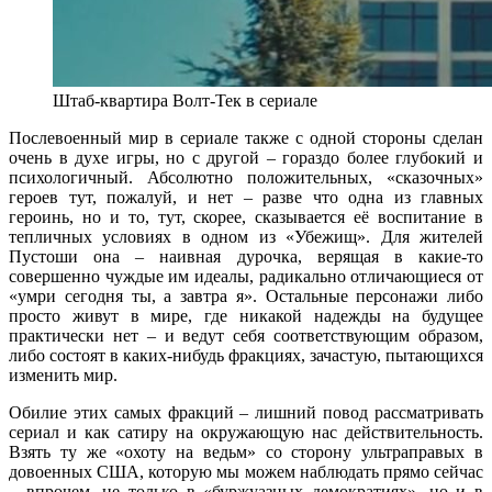
Штаб-квартира Волт-Тек в сериале
Послевоенный мир в сериале также с одной стороны сделан
очень в духе игры, но с другой – гораздо более глубокий и
психологичный. Абсолютно положительных, «сказочных»
героев тут, пожалуй, и нет – разве что одна из главных
героинь, но и то, тут, скорее, сказывается её воспитание в
тепличных условиях в одном из «Убежищ». Для жителей
Пустоши она – наивная дурочка, верящая в какие-то
совершенно чуждые им идеалы, радикально отличающиеся от
«умри сегодня ты, а завтра я». Остальные персонажи либо
просто живут в мире, где никакой надежды на будущее
практически нет – и ведут себя соответствующим образом,
либо состоят в каких-нибудь фракциях, зачастую, пытающихся
изменить мир.
Обилие этих самых фракций – лишний повод рассматривать
сериал и как сатиру на окружающую нас действительность.
Взять ту же «охоту на ведьм» со сторону ультраправых в
довоенных США, которую мы можем наблюдать прямо сейчас
– впрочем, не только в «буржуазных демократиях», но и в