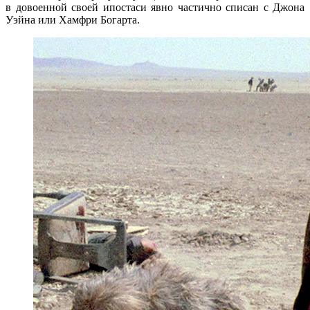
в довоенной своей ипостаси явно частично списан с Джона
Уэйна или Хамфри Богарта.