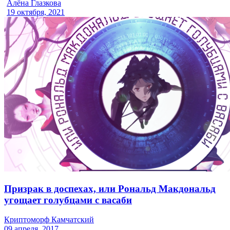
Алёна Глазкова
19 октября, 2021
Призрак в доспехах, или Рональд Макдональд
угощает голубцами с васаби
Криптоморф Камчатский
09 апреля, 2017