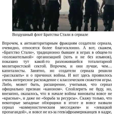
Воздушный флот Братства Стали в сериале
Впрочем, к антиавторитарным фракциям создатели сериала,
очевидно, относятся более благосклонно. А вот, скажем,
«Братство Стали», традиционно бывшее в играх в общем-то
«положительной» организацией (хоть и не без изъянов),
показано тут какой-то разложившейся тоталитарной
милитаристской сектой. Впрочем, и они лучше, чем…
капиталисты. Занятно, но создатели сериала решили
«рассказать» и о причинах войны. И вот здесь проявилось
очень интересное расхождение с классическим сюжетом игры.
Либо, может быть, расширение, учитывая, что сериал
официально признан «каноном». Спойлерить не буду, но,
внезапно, оказалось, что в начале войны виноваты вовсе не
«красные», и даже не «борьба за ресурсы». Скажу только, что
некоторые западные обзорщики в итоге и вовсе назвали
сериал «коммунистическим месседжем» и «левацкой
пропагандой», и вовсе не из-за геев/афроамериканцев в кадре,