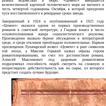
разных ведомствах и бюро. «Цемент» завершается
величественной картиной человеческого моря на митинге в
честь четвертой годовщины Октября, к которой приурочен
пуск восстановленного в рекордные сроки завода.
Завершенный в 1924 и опубликованный в 1925 году
«Цемент» оказался одним из первых производственных
романов в советской литературе, а Гладков вошел в число
основоположников жанра социалистического реализма.
Произведение вызвало бурное обсуждение в литературной
среде, и среди откликов преобладали положительные. Нарком
просвещения Луначарский возвел «Цемент» в ранг символов
той эпохи, а Максим Горький назвал образы героев
романтизированными, но счел это достоинством романа.
Алексей Максимович под здоровым романтизмом
подразумевал способность людей смотреть на сложную и
неприглядную действительность как на сырье, из которого
предстоит создать лучшее будущее.