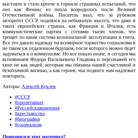
выстояло и стало крепче в горниле страшных испытаний, что
оно как Феникс из пепла возродилось после Великой
Отечественной войны. Писатель знал, что за рубежом
авторитет СССР поднялся на небывалую высоту, что даже в
таких европейских странах, как Франция и Италия, есть
коммунистические партии с сотнями тысяч членов, что
трещит по швам система колониальной эксплуатации и гнета.
Все это давало надежду на всемирное торжество социализма в
не таком уж отдаленном будущем, после которого можно будет
задуматься и о коммунизме. Но все пошло иначе, и сегодня мы
вспоминаем Федора Васильевича Гладкова и персонажей его
книг не как людей, которым мы обязаны нашей счастливой и
безоблачной жизнью, а как героев, чьи подвиги нам надлежит
повторить.
Авторы:
Алексей Куклев
#СССР
#пролетариат
#Российскаяимперия
#крестьянство
#биография
#соцреализм
Понравился этот материал?