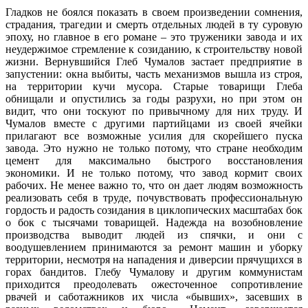
Гладков не боялся показать в своем произведении сомнения,
страдания, трагедии и смерть отдельных людей в ту суровую
эпоху, но главное в его романе – это труженики завода и их
неудержимое стремление к созиданию, к строительству новой
жизни. Вернувшийся Глеб Чумалов застает предприятие в
запустении: окна выбиты, часть механизмов вышла из строя,
на территории кучи мусора. Старые товарищи Глеба
обнищали и опустились за годы разрухи, но при этом он
видит, что они тоскуют по привычному для них труду. И
Чумалов вместе с другими партийцами из своей ячейки
прилагают все возможные усилия для скорейшего пуска
завода. Это нужно не только потому, что стране необходим
цемент для максимально быстрого восстановления
экономики. И не только потому, что завод кормит своих
рабочих. Не менее важно то, что он дает людям возможность
реализовать себя в труде, почувствовать профессиональную
гордость и радость созидания в циклопических масштабах бок
о бок с тысячами товарищей. Надежда на возобновление
производства выводит людей из спячки, и они с
воодушевлением принимаются за ремонт машин и уборку
территории, несмотря на нападения и диверсии прячущихся в
горах бандитов. Глебу Чумалову и другим коммунистам
приходится преодолевать ожесточенное сопротивление
рвачей и саботажников их числа «бывших», засевших в