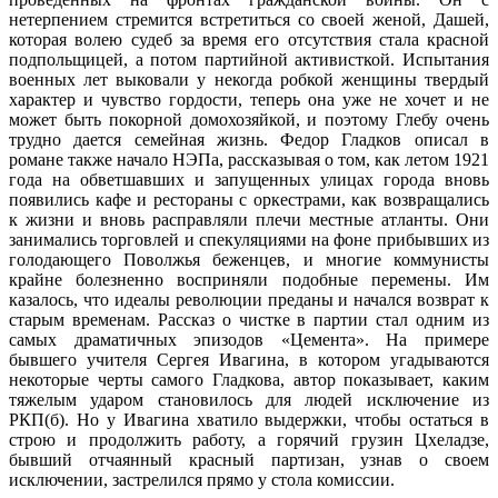
нетерпением стремится встретиться со своей женой, Дашей,
которая волею судеб за время его отсутствия стала красной
подпольщицей, а потом партийной активисткой. Испытания
военных лет выковали у некогда робкой женщины твердый
характер и чувство гордости, теперь она уже не хочет и не
может быть покорной домохозяйкой, и поэтому Глебу очень
трудно дается семейная жизнь. Федор Гладков описал в
романе также начало НЭПа, рассказывая о том, как летом 1921
года на обветшавших и запущенных улицах города вновь
появились кафе и рестораны с оркестрами, как возвращались
к жизни и вновь расправляли плечи местные атланты. Они
занимались торговлей и спекуляциями на фоне прибывших из
голодающего Поволжья беженцев, и многие коммунисты
крайне болезненно восприняли подобные перемены. Им
казалось, что идеалы революции преданы и начался возврат к
старым временам. Рассказ о чистке в партии стал одним из
самых драматичных эпизодов «Цемента». На примере
бывшего учителя Сергея Ивагина, в котором угадываются
некоторые черты самого Гладкова, автор показывает, каким
тяжелым ударом становилось для людей исключение из
РКП(б). Но у Ивагина хватило выдержки, чтобы остаться в
строю и продолжить работу, а горячий грузин Цхеладзе,
бывший отчаянный красный партизан, узнав о своем
исключении, застрелился прямо у стола комиссии.