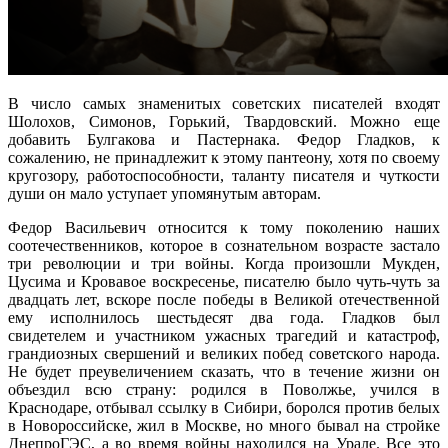
В число самых знаменитых советских писателей входят
Шолохов, Симонов, Горький, Твардовский. Можно еще
добавить Булгакова и Пастернака. Федор Гладков, к
сожалению, не принадлежит к этому пантеону, хотя по своему
кругозору, работоспособности, таланту писателя и чуткости
души он мало уступает упомянутым авторам.
Федор Васильевич относится к тому поколению наших
соотечественников, которое в сознательном возрасте застало
три революции и три войны. Когда произошли Мукден,
Цусима и Кровавое воскресенье, писателю было чуть-чуть за
двадцать лет, вскоре после победы в Великой отечественной
ему исполнилось шестьдесят два года. Гладков был
свидетелем и участником ужасных трагедий и катастроф,
грандиозных свершений и великих побед советского народа.
Не будет преувеличением сказать, что в течение жизни он
объездил всю страну: родился в Поволжье, учился в
Краснодаре, отбывал ссылку в Сибири, боролся против белых
в Новороссийске, жил в Москве, но много бывал на стройке
ДнепроГЭС, а во время войны находился на Урале. Все это