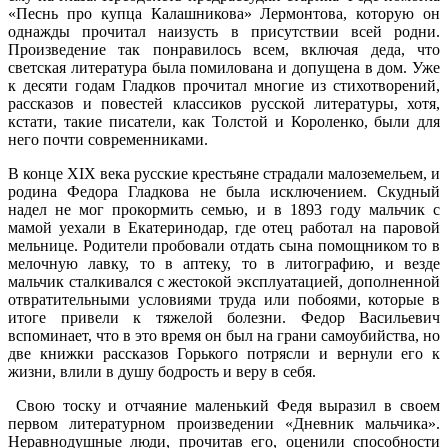
«Песнь про купца Калашникова» Лермонтова, которую он
однажды прочитал наизусть в присутствии всей родни.
Произведение так понравилось всем, включая деда, что
светская литература была помилована и допущена в дом. Уже
к десяти годам Гладков прочитал многие из стихотворений,
рассказов и повестей классиков русской литературы, хотя,
кстати, такие писатели, как Толстой и Короленко, были для
него почти современниками.
В конце XIX века русские крестьяне страдали малоземельем, и
родина Федора Гладкова не была исключением. Скудный
надел не мог прокормить семью, и в 1893 году мальчик с
мамой уехали в Екатеринодар, где отец работал на паровой
мельнице. Родители пробовали отдать сына помощником то в
мелочную лавку, то в аптеку, то в литографию, и везде
мальчик сталкивался с жестокой эксплуатацией, дополненной
отвратительными условиями труда или побоями, которые в
итоге привели к тяжелой болезни. Федор Васильевич
вспоминает, что в это время он был на грани самоубийства, но
две книжки рассказов Горького потрясли и вернули его к
жизни, влили в душу бодрость и веру в себя.
Свою тоску и отчаяние маленький Федя выразил в своем
первом литературном произведении «Дневник мальчика».
Неравнодушные люди, прочитав его, оценили способности