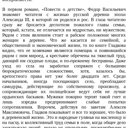
В первом романе, «Повести о детстве», Федор Васильевич
знакомит читателя с жизнью русской деревни эпохи
Александа III, в которой он родился и рос. В глаза читателю
сразу же бросается деспотизм пожилого главы семьи,
который, кстати, не отличается ни мудростью, ни мужеством.
Рядом с этим явлением стоит и рабское положение многих
женщин в деревне. Что же касается не семейной, а
общественной и экономической жизни, то по книге Гладкова
видно, что ее хозяевами являются помещик и появившийся
рядом с ним мироед, а крестьяне обречены на тяжелый труд,
дающий им скудные плоды, и по-прежнему бесправны. Даже
уход из села на заработки сопряжен с большими
бюрократическими сложностями, хотя, казалось бы,
крепостного права нет уже более двадцати лет. Среди
начальников, иногда посещающих село, преобладают
самодуры, действующие по собственному произволу, а
сопровождающие их полицейские ведут себя не лучше
ордынских баскаков. Мужики покорно терпят такой гнет и
лишь изредка предпринимают слабые попытки
сопротивления. Впрочем, действуя по заветам Алексея
Максимовича, Гладков показывает и все то хорошее, что было
в деревенской жизни. Это и народные гулянья на масленицу и
на пасху, и коллективный труд семьи в поле, когда общее дело
захватывало людей, делало их открытыми, дружелюбными и