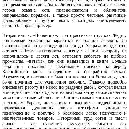
на время заставляло забыть обо всех склоках и обидах. Среди
героев романа есть правдоискатели и обличители
неправедных порядков, а также просто честные, разумные,
трудолюбивые и чуткие люди, с которых односельчанам
стоило бы брать пример.
Вторая книга, «Вольница», – это рассказ о том, как Федя с
родителями уехали на заработки из родной деревни. Из
Саратова они на пароходе доплыли до Астрахани, где отец
остался работать извозчиком, а жену с сыном, которому не
исполнилось и десяти лет, отправил работать на рыбные
промыслы, «ватаги», как они назывались в книге. Больше
года они прожили в небольшом поселке на берегу
Каспийского моря, затерянном в бескрайних песках.
Разумеется, в поселке не было ни школы, ни больницы, зато
была полиция для усмирения рабочих. Гладков подробно
описывает работу на износ по разделке рыбы, которая велась
и во время песчаных бурь, и на ледяном ветру зимой, вызывая
многочисленные заболевания. Он показывает жизнь в тесном
и затхлом бараке, жестокость и жадность подрядчицы и
приказчика, душивших людей штрафами, упоминает
принуждение к покупке в хозяйской лавке ненужных и
некачественных товаров. Каторжный труд сотен и тысяч
людей – это источник несметных богатств для
промышленников и купцов, которым свойственна самая дикая