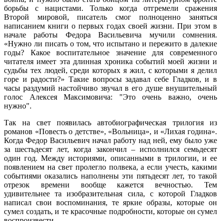
борьбы с нацистами. Только когда отгремели сражения
Второй мировой, писатель смог полноценно заняться
написанием книги о первых годах своей жизни. При этом в
начале работы Федора Васильевича мучили сомнения.
«Нужно ли писать о том, что испытано и пережито в далекие
годы? Какое воспитательное значение для современного
читателя имеет эта длинная хроника событий моей жизни и
судьбы тех людей, среди которых я жил, с которыми я делил
горе и радости?» Такие вопросы задавал себе Гладков, и в
часы раздумий настойчиво звучал в его душе внушительный
голос Алексея Максимовича: "Это очень важно, очень
нужно".
Так на свет появилась автобиографическая трилогия из
романов «Повесть о детстве», «Вольница», и «Лихая година».
Когда Федор Васильевич начал работу над ней, ему было уже
за шестьдесят лет, когда закончил – исполнился семьдесят
один год. Между историями, описанными в трилогии, и ее
появлением на свет пролегло полвека, а если учесть, какими
событиями оказались наполнены эти пятьдесят лет, то такой
отрезок времени вообще кажется вечностью. Тем
удивительнее та изобразительная сила, с которой Гладков
написал свои воспоминания, те яркие образы, которые он
сумел создать, и те красочные подробности, которые он сумел
воспроизвести.