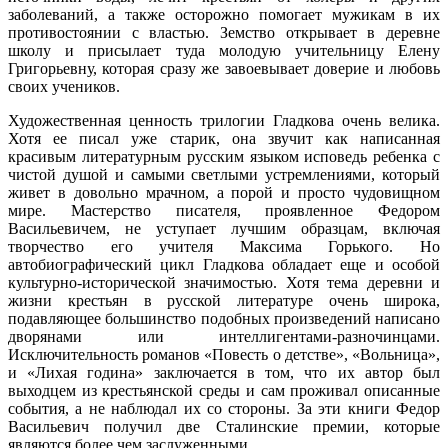
заболеваний, а также осторожно помогает мужикам в их
противостоянии с властью. Земство открывает в деревне
школу и присылает туда молодую учительницу Елену
Григорьевну, которая сразу же завоевывает доверие и любовь
своих учеников.
Художественная ценность трилогии Гладкова очень велика.
Хотя ее писал уже старик, она звучит как написанная
красивым литературным русским языком исповедь ребенка с
чистой душой и самыми светлыми устремлениями, который
живет в довольно мрачном, а порой и просто чудовищном
мире. Мастерство писателя, проявленное Федором
Васильевичем, не уступает лучшим образцам, включая
творчество его учителя Максима Горького. Но
автобиографический цикл Гладкова обладает еще и особой
культурно-исторической значимостью. Хотя тема деревни и
жизни крестьян в русской литературе очень широка,
подавляющее большинство подобных произведений написано
дворянами или интеллигентами-разночинцами.
Исключительность романов «Повесть о детстве», «Вольница»,
и «Лихая година» заключается в том, что их автор был
выходцем из крестьянской среды и сам проживал описанные
события, а не наблюдал их со стороны. За эти книги Федор
Васильевич получил две Сталинские премии, которые
являются более чем заслуженными.