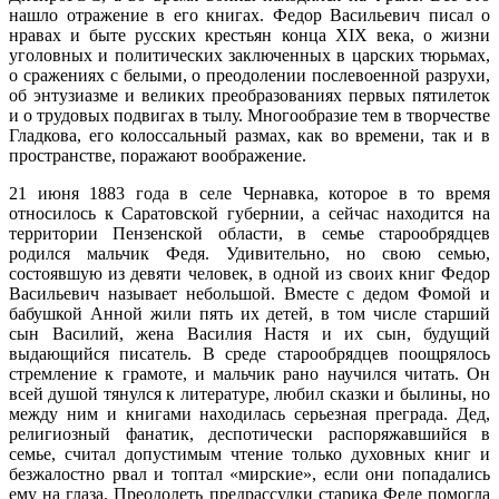
нашло отражение в его книгах. Федор Васильевич писал о
нравах и быте русских крестьян конца XIX века, о жизни
уголовных и политических заключенных в царских тюрьмах,
о сражениях с белыми, о преодолении послевоенной разрухи,
об энтузиазме и великих преобразованиях первых пятилеток
и о трудовых подвигах в тылу. Многообразие тем в творчестве
Гладкова, его колоссальный размах, как во времени, так и в
пространстве, поражают воображение.
21 июня 1883 года в селе Чернавка, которое в то время
относилось к Саратовской губернии, а сейчас находится на
территории Пензенской области, в семье старообрядцев
родился мальчик Федя. Удивительно, но свою семью,
состоявшую из девяти человек, в одной из своих книг Федор
Васильевич называет небольшой. Вместе с дедом Фомой и
бабушкой Анной жили пять их детей, в том числе старший
сын Василий, жена Василия Настя и их сын, будущий
выдающийся писатель. В среде старообрядцев поощрялось
стремление к грамоте, и мальчик рано научился читать. Он
всей душой тянулся к литературе, любил сказки и былины, но
между ним и книгами находилась серьезная преграда. Дед,
религиозный фанатик, деспотически распоряжавшийся в
семье, считал допустимым чтение только духовных книг и
безжалостно рвал и топтал «мирские», если они попадались
ему на глаза. Преодолеть предрассудки старика Феде помогла