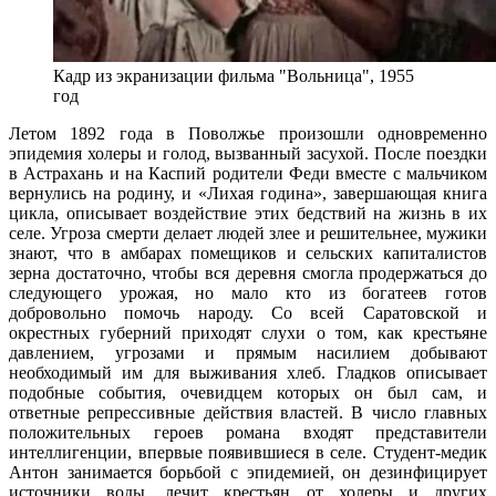
Кадр из экранизации фильма "Вольница", 1955
год
Летом 1892 года в Поволжье произошли одновременно
эпидемия холеры и голод, вызванный засухой. После поездки
в Астрахань и на Каспий родители Феди вместе с мальчиком
вернулись на родину, и «Лихая година», завершающая книга
цикла, описывает воздействие этих бедствий на жизнь в их
селе. Угроза смерти делает людей злее и решительнее, мужики
знают, что в амбарах помещиков и сельских капиталистов
зерна достаточно, чтобы вся деревня смогла продержаться до
следующего урожая, но мало кто из богатеев готов
добровольно помочь народу. Со всей Саратовской и
окрестных губерний приходят слухи о том, как крестьяне
давлением, угрозами и прямым насилием добывают
необходимый им для выживания хлеб. Гладков описывает
подобные события, очевидцем которых он был сам, и
ответные репрессивные действия властей. В число главных
положительных героев романа входят представители
интеллигенции, впервые появившиеся в селе. Студент-медик
Антон занимается борьбой с эпидемией, он дезинфицирует
источники воды, лечит крестьян от холеры и других