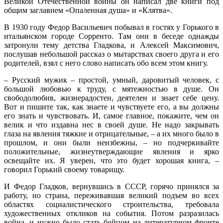
Великой Отечественной войны он написал две книги под
общим заглавием «Опаленная душа» и «Клятва».
В 1930 году Федор Васильевич побывал в гостях у Горького в
итальянском городе Сорренто. Там они в беседе однажды
затронули тему детства Гладкова, и Алексей Максимович,
послушав небольшой рассказ о мытарствах своего друга и его
родителей, взял с него слово написать обо всем этом книгу.
– Русский мужик – простой, умный, даровитый человек, с
большой любовью к труду, с мятежностью в душе. Он
свободолюбив, жизнерадостен, деятелен и знает себе цену.
Вот и пишите так, как знаете и чувствуете его, а вы должны
его знать и чувствовать. И, самое главное, покажите, чем он
велик и что издавна нес в своей душе. Не надо закрывать
глаза на явления тяжкие и отрицательные, – а их много было в
прошлом, и они были неизбежны, – но подчеркивайте
положительные, жизнеутверждающие явления и ярко
освещайте их. Я уверен, что это будет хорошая книга, –
говорил Горький своему товарищу.
И Федор Гладков, вернувшись в СССР, горячо принялся за
работу, но страна, переживавшая великий подъем во всех
областях социалистического строительства, требовала
художественных откликов на события. Потом разразилась
война, и нужно было стать бойцом на литературном фронте