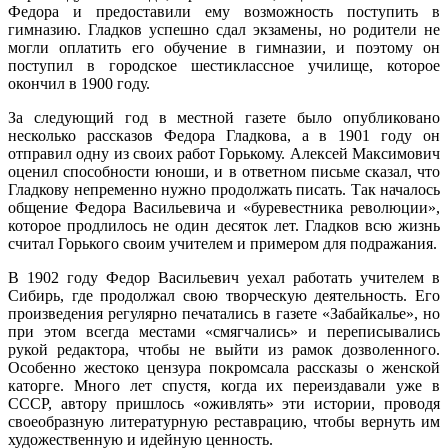
Федора и предоставили ему возможность поступить в
гимназию. Гладков успешно сдал экзамены, но родители не
могли оплатить его обучение в гимназии, и поэтому он
поступил в городское шестиклассное училище, которое
окончил в 1900 году.
За следующий год в местной газете было опубликовано
несколько рассказов Федора Гладкова, а в 1901 году он
отправил одну из своих работ Горькому. Алексей Максимович
оценил способности юноши, и в ответном письме сказал, что
Гладкову непременно нужно продолжать писать. Так началось
общение Федора Васильевича и «буревестника революции»,
которое продлилось не один десяток лет. Гладков всю жизнь
считал Горького своим учителем и примером для подражания.
В 1902 году Федор Васильевич уехал работать учителем в
Сибирь, где продолжал свою творческую деятельность. Его
произведения регулярно печатались в газете «Забайкалье», но
при этом всегда местами «смягчались» и переписывались
рукой редактора, чтобы не выйти из рамок дозволенного.
Особенно жестоко цензура покромсала рассказы о женской
каторге. Много лет спустя, когда их переиздавали уже в
СССР, автору пришлось «оживлять» эти истории, проводя
своеобразную литературную реставрацию, чтобы вернуть им
художественную и идейную ценность.