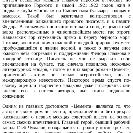
приглашению Горького и зимой 1921-1922 годов жил в
подвале клуба «Госзнак» на Смоленском бульваре, голодая и
замерзая. Такой быт разительно контрастировал с
впечатлениями ближайшего прошлого писателя, и в памяти
Федора Васильевича постоянно вставали город и цементный
завод, расположенные в живописнейшем месте, где отроги
Кавказских гор спускались прямо к берегу Черного моря.
Похоже, воспоминания о пышной и щедрой природе тех мест,
пробуждавшейся к жизни весной, а также о жгучем зное
южного лета согревали и поддерживали Федора Гладкова в
холодной столице. Писатель не мог не выразить свои
впечатления на бумаге, так сначала появилось несколько
литературных этюдов, а потом из них вырос роман «Цемент»,
принесший автору не только всероссийскую, но и
международную известность. Некоторое время спустя по-
своему оценили творчество Гладкова даже гитлеровцы: они
внесли его в список авторов, чьи книги подлежали
сожжению.
Одним из главных достоинств «Цемента» является то, что
автор в своем романе честно, прямолинейно и без прикрас
рассказывает о первых месяцах советской власти на основе
самых свежих впечатлений. Главный герой, бывший рабочий
завода Глеб Чумалов, возвращается на родину после трех лет,
проведенных на фронтах гражданской войны. Он с