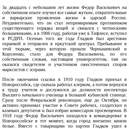
За двадцать с небольшим лет жизни Федор Васильевич на
собственном опыте изучил все самые жуткие, отвратительные
и варварские проявления жизни в царской России.
Неудивительно, что он стал непримиримым противником
существующего порядка вещей и связался с читинскими
большевиками, а в 1906 году, работая уже в Тифлисе, вступил
в РСДРП. Осенью того же года Гладков был арестован
охранкой и отправлен в иркутский централ. Пребывание в
этой тюрьме, через которую прошли Чернышевский и
Короленко, стало для Федора Васильевича, по его
собственным словам, настоящим университетом, там он
оказался свидетелем и участником ожесточенных споров
марксистов с эсерами.
После окончания ссылки в 1910 году Гладков приехал в
Новороссийск, где сначала работал клерком, а потом вернулся
к труду учителя и дослужился до должности инспектора
Высшего начального училища в большой кубанской станице.
Сразу после Февральской революции, еще до Октября, он
активно принимал участие в Совете рабочих, солдатских и
казачьих депутатов и был избран комиссаром просвещения. В
1918 году Федор Васильевич находился в командировке в
Новороссийске в тот момент, когда город внезапно заняли
белые. Вместе с товарищами по партии Гладков ушел в