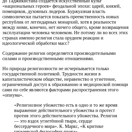
до Таджикистана создается искусственный культ
«национальных героев» феодальной эпохи: царей, князей,
помещиков, духовных лидеров. Буржуазная власть
символически пытается показать преемственность новых
республик от легендарных монархий, хотя в реальности
между ними, конечно, нет ничего общего, кроме возвращения
эксплуатации человека человеком. Не потому ли во всех этих
странах именно религия стала орудием реакции и
идеологической обработки масс?
Содержание религии определяется производительными
силами и производственными отношениями.
Но природа религиозности не исчерпывается только
государственной политикой. Трудности жизни в
капиталистическом обществе, неравенство и угнетение,
ограниченный доступ к образованию и медицинской помощи
сами по себе являются факторами распространения этого
«опиума».
«Религиозное убожество есть в одно и то же время
выражение действительного убожества и протест
против этого действительного убожества. Религия
— это вздох угнетённой твари, сердце
бессердечного мира». К. Маркс, «К критике
гегелевской философии права»