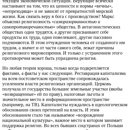
текущей экономической ситуации. Верующие всячески
настаивают на том, что их ценности и нормы «вечны»,
«непреходящи» и не зависят от превратностей мирской
жизни. Как связать веру в бога с производством? Маркс
объяснял религиозность «
саморазорванностью и
самопротиворечивостью
» общества. В антагонистических
обществах одни трудятся, а другие присваивают себе
продукты их труда, одни повелевают, другие пассивно
подчиняются. В этом отчуждении человека от созданного им
трудом, а значит и от части самого себя, лежат причины
религиозного мировоззрения. И только с устранением этого
противоречия может быть упразднена религия.
Но любая теория хороша, только когда подкрепляется
фактами, а факты у нас следующие. Реставрация капитализма
на всем постсоветском пространстве сопровождалась
усилением власти религиозных организаций. Церковь
получала от государства большие земельные участки (якобы
«возвращенные» ей по праву), налоговые льготы и
значительное место в информационном пространстве
(например, на ТВ). Капиталисты нуждались в идеологическом
обосновании своих претензий на власть. И этим
обоснованием стало так называемое «возрождение
национальной культуры», важное место в котором занимает
поддержка религии. Во всех бывших соцстранах от Польши