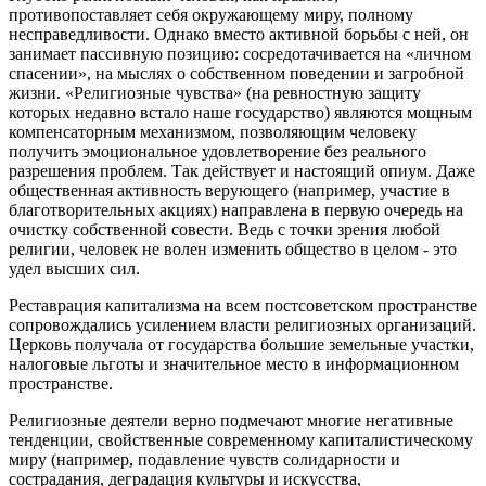
противопоставляет себя окружающему миру, полному
несправедливости. Однако вместо активной борьбы с ней, он
занимает пассивную позицию: сосредотачивается на «личном
спасении», на мыслях о собственном поведении и загробной
жизни. «Религиозные чувства» (на ревностную защиту
которых недавно встало наше государство) являются мощным
компенсаторным механизмом, позволяющим человеку
получить эмоциональное удовлетворение без реального
разрешения проблем. Так действует и настоящий опиум. Даже
общественная активность верующего (например, участие в
благотворительных акциях) направлена в первую очередь на
очистку собственной совести. Ведь с точки зрения любой
религии, человек не волен изменить общество в целом - это
удел высших сил.
Реставрация капитализма на всем постсоветском пространстве
сопровождались усилением власти религиозных организаций.
Церковь получала от государства большие земельные участки,
налоговые льготы и значительное место в информационном
пространстве.
Религиозные деятели верно подмечают многие негативные
тенденции, свойственные современному капиталистическому
миру (например, подавление чувств солидарности и
сострадания, деградация культуры и искусства,