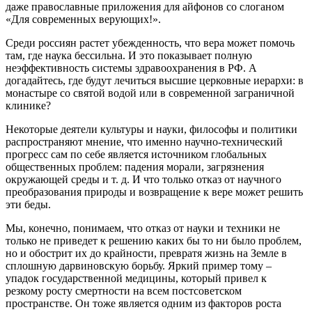
даже православные приложения для айфонов со слоганом
«Для современных верующих!».
Среди россиян растет убежденность, что вера может помочь
там, где наука бессильна. И это показывает полную
неэффективность системы здравоохранения в РФ. А
догадайтесь, где будут лечиться высшие церковные иерархи: в
монастыре со святой водой или в современной заграничной
клинике?
Некоторые деятели культуры и науки, философы и политики
распространяют мнение, что именно научно-технический
прогресс сам по себе является источником глобальных
общественных проблем: падения морали, загрязнения
окружающей среды и т. д. И что только отказ от научного
преобразования природы и возвращение к вере может решить
эти беды.
Мы, конечно, понимаем, что отказ от науки и техники не
только не приведет к решению каких бы то ни было проблем,
но и обострит их до крайности, превратя жизнь на Земле в
сплошную дарвиновскую борьбу. Яркий пример тому –
упадок государственной медицины, который привел к
резкому росту смертности на всем постсоветском
пространстве. Он тоже является одним из факторов роста