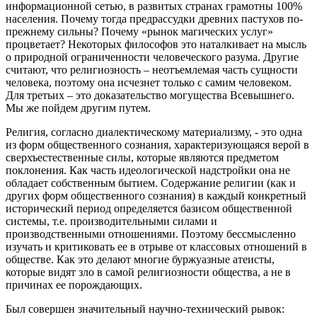
информационной сетью, в развитых странах грамотны 100%
населения. Почему тогда предрассудки древних пастухов по-
прежнему сильны? Почему «рынок магических услуг»
процветает? Некоторых философов это наталкивает на мысль
о природной ограниченности человеческого разума. Другие
считают, что религиозность – неотъемлемая часть сущности
человека, поэтому она исчезнет только с самим человеком.
Для третьих – это доказательство могущества Всевышнего.
Мы же пойдем другим путем.
Религия, согласно диалектическому материализму, - это одна
из форм общественного сознания, характеризующаяся верой в
сверхъестественные силы, которые являются предметом
поклонения. Как часть идеологической надстройки она не
обладает собственным бытием. Содержание религии (как и
других форм общественного сознания) в каждый конкретный
исторический период определяется базисом общественной
системы, т.е. производительными силами и
производственными отношениями. Поэтому бессмысленно
изучать и критиковать ее в отрыве от классовых отношений в
обществе. Как это делают многие буржуазные атеисты,
которые видят зло в самой религиозности общества, а не в
причинах ее порождающих.
Был совершен значительный научно-технический рывок: