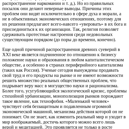
распространение наркомании и т. д.). Но из правильных
посылок они делают неверные выводы. Причины этих
проблем они видят исключительно в сфере духа и морали, а
не в объективных экономических отношениях, поэтому для
их решения предлагают всего-навсего «уверовать» в их бога и
присоединиться к их организации. Так, религия позволяет
сдерживать протестные настроения среди недовольных
существующим порядком (до поры до времени, конечно).
Еще одной причиной распространения древних суеверий в
XXI веке является подчиненное по отношению к бизнесу
положение науки и образования в любом капиталистическом
обществе, а особенно в странах периферийного капитализма
(таких как Россия). Ученые сегодня вынуждены продавать
свой труд и его продукты на рынке и не имеют возможности
решить множество реальных общественных проблем, что
подрывает веру масс в могущество науки и рационализма.
Более того, усугубляющийся экологический кризис, проблемы
стихийной урбанизации, монополизация рынков порождают
такое явление, как технофобия. «Маленький человек»
чувствует себя беззащитным и подавленным огромной
экономической машиной, механизма действия которой он не
понимает. Он не знает, как изменить реальный мир и уходит в
мир воображаемый, достичь которого можно всего лишь
верой и медитацией. Это проявляется не только в росте