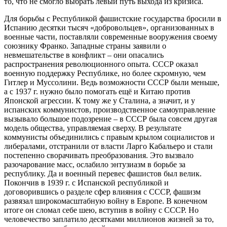
то, что не смогло выбрать левый путь выхода из кризиса.
Для борьбы с Республикой фашистские государства бросили в
Испанию десятки тысяч «добровольцев», организованных в
военные части, поставляли современные вооружения своему
союзнику Франко. Западные страны заявили о
невмешательстве в конфликт – они опасались
распространения революционного опыта. СССР оказал
военную поддержку Республике, но более скромную, чем
Гитлер и Муссолини. Ведь возможности СССР были меньше,
а с 1937 г. нужно было помогать ещё и Китаю против
Японской агрессии. К тому же у Сталина, а значит, и у
испанских коммунистов, производственное самоуправление
вызывало большое подозрение – в СССР была совсем другая
модель общества, управляемая сверху. В результате
коммунисты объединились с правым крылом социалистов и
либералами, отстранили от власти Ларго Кабальеро и стали
постепенно сворачивать преобразования. Это вызвало
разочарование масс, ослабило энтузиазм в борьбе за
республику. Да и военный перевес фашистов был велик.
Покончив в 1939 г. с Испанской республикой и
договорившись о разделе сфер влияния с СССР, фашизм
развязал широкомасштабную войну в Европе. В конечном
итоге он сломал себе шею, вступив в войну с СССР. Но
человечество заплатило десятками миллионов жизней за то,