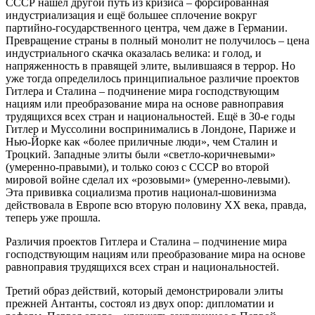
СССР нашёл другой путь из кризиса – форсированная
индустриализация и ещё большее сплочение вокруг
партийно-государственного центра, чем даже в Германии.
Превращение страны в полный монолит не получилось – цена
индустриального скачка оказалась велика: и голод, и
напряженность в правящей элите, вылившаяся в террор. Но
уже тогда определилось принципиальное различие проектов
Гитлера и Сталина – подчинение мира господствующим
нациям или преобразование мира на основе равноправия
трудящихся всех стран и национальностей. Ещё в 30-е годы
Гитлер и Муссолини воспринимались в Лондоне, Париже и
Нью-Йорке как «более приличные люди», чем Сталин и
Троцкий. Западные элиты были «светло-коричневыми»
(умеренно-правыми), и только союз с СССР во второй
мировой войне сделал их «розовыми» (умеренно-левыми).
Эта прививка социализма против национал-шовинизма
действовала в Европе всю вторую половину ХХ века, правда,
теперь уже прошла.
Различия проектов Гитлера и Сталина – подчинение мира
господствующим нациям или преобразование мира на основе
равноправия трудящихся всех стран и национальностей.
Третий образ действий, который демонстрировали элиты
прежней Антанты, состоял из двух опор: дипломатии и