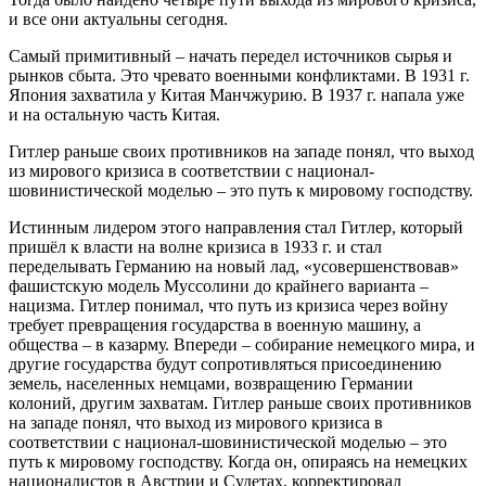
и все они актуальны сегодня.
Самый примитивный – начать передел источников сырья и
рынков сбыта. Это чревато военными конфликтами. В 1931 г.
Япония захватила у Китая Манчжурию. В 1937 г. напала уже
и на остальную часть Китая.
Гитлер раньше своих противников на западе понял, что выход
из мирового кризиса в соответствии с национал-
шовинистической моделью – это путь к мировому господству.
Истинным лидером этого направления стал Гитлер, который
пришёл к власти на волне кризиса в 1933 г. и стал
переделывать Германию на новый лад, «усовершенствовав»
фашистскую модель Муссолини до крайнего варианта –
нацизма. Гитлер понимал, что путь из кризиса через войну
требует превращения государства в военную машину, а
общества – в казарму. Впереди – собирание немецкого мира, и
другие государства будут сопротивляться присоединению
земель, населенных немцами, возвращению Германии
колоний, другим захватам. Гитлер раньше своих противников
на западе понял, что выход из мирового кризиса в
соответствии с национал-шовинистической моделью – это
путь к мировому господству. Когда он, опираясь на немецких
националистов в Австрии и Судетах, корректировал