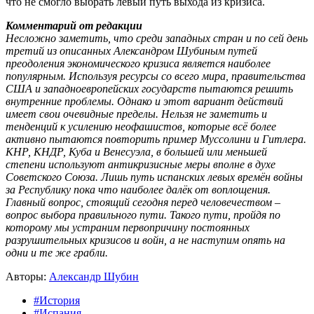
что не смогло выбрать левый путь выхода из кризиса.
Комментарий от редакции
Несложно заметить, что среди западных стран и по сей день
третий из описанных Александром Шубиным путей
преодоления экономического кризиса является наиболее
популярным. Используя ресурсы со всего мира, правительства
США и западноевропейских государств пытаются решить
внутренние проблемы. Однако и этот вариант действий
имеет свои очевидные пределы. Нельзя не заметить и
тенденций к усилению неофашистов, которые всё более
активно пытаются повторить пример Муссолини и Гитлера.
КНР, КНДР, Куба и Венесуэла, в большей или меньшей
степени используют антикризисные меры вполне в духе
Советского Союза. Лишь путь испанских левых времён войны
за Республику пока что наиболее далёк от воплощения.
Главный вопрос, стоящий сегодня перед человечеством –
вопрос выбора правильного пути. Такого пути, пройдя по
которому мы устраним первопричину постоянных
разрушительных кризисов и войн, а не наступим опять на
одни и те же грабли.
Авторы:
Александр Шубин
#История
#Испания