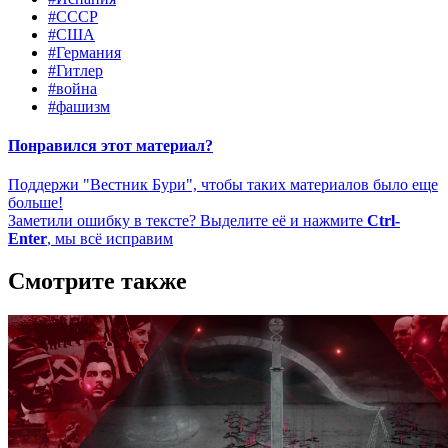
#СССР
#США
#Германия
#Гитлер
#война
#фашизм
Понравился этот материал?
Поддержи "Вестник Бури", чтобы таких материалов было еще
больше!
Заметили ошибку в тексте? Выделите её и нажмите
Ctrl-
Enter
, мы всё исправим
Смотрите также