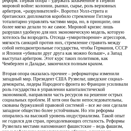
реформ. Первая опора – удержать захваченное в Первой
мировой войне: колонии, рынки, сырье, роль верховных
арбитров, «разруливателей». Воротил Уолл-стрита и
британских дипломатов коробило стремление Гитлера
тоталитарно управлять частями мира, но, в принципе, они
более мягко делали то же самое. Мировой кризис лишь
разрушил удобную для них экономическую модель, которую
хотелось бы возродить. Отсюда «умиротворение» агрессоров,
мягкость санкций против них, стремление стравить между
собой неподконтрольные государства, чтобы Германия, СССР
и Япония «убивали друг друга как можно больше», а Запад
выступал арбитром. Этот курс таких политиков, как
Чемберлен и Даладье, закончился полным крахом.
Вторая опора оказалась прочнее – реформаторы изменили
западный мир. Президент США Рузвельт, шведские социал-
демократы, лидеры Народного фронта во Франции усиливали
роль государства в управлении капиталистической
экономикой, направляли часть ресурсов на решение острых
социальных проблем. И хотя они были непоследовательны,
скованы буржуазной правовой системой – все же они сделали
западное общество более устойчивым. Но эти реформы
опирались на высокий уровень индустриализма. Такой опыт
не годился для стран, преодолевающих отсталость. Реформы
Рузвельта местами напоминают фашистские – ведь фашизм,