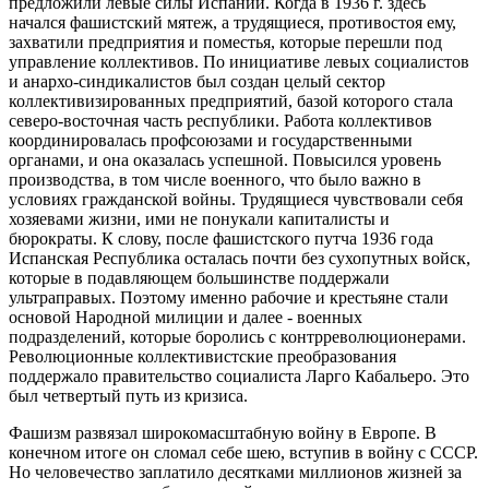
предложили левые силы Испании. Когда в 1936 г. здесь
начался фашистский мятеж, а трудящиеся, противостоя ему,
захватили предприятия и поместья, которые перешли под
управление коллективов. По инициативе левых социалистов
и анархо-синдикалистов был создан целый сектор
коллективизированных предприятий, базой которого стала
северо-восточная часть республики. Работа коллективов
координировалась профсоюзами и государственными
органами, и она оказалась успешной. Повысился уровень
производства, в том числе военного, что было важно в
условиях гражданской войны. Трудящиеся чувствовали себя
хозяевами жизни, ими не понукали капиталисты и
бюрократы. К слову, после фашистского путча 1936 года
Испанская Республика осталась почти без сухопутных войск,
которые в подавляющем большинстве поддержали
ультраправых. Поэтому именно рабочие и крестьяне стали
основой Народной милиции и далее - военных
подразделений, которые боролись с контрреволюционерами.
Революционные коллективистские преобразования
поддержало правительство социалиста Ларго Кабальеро. Это
был четвертый путь из кризиса.
Фашизм развязал широкомасштабную войну в Европе. В
конечном итоге он сломал себе шею, вступив в войну с СССР.
Но человечество заплатило десятками миллионов жизней за